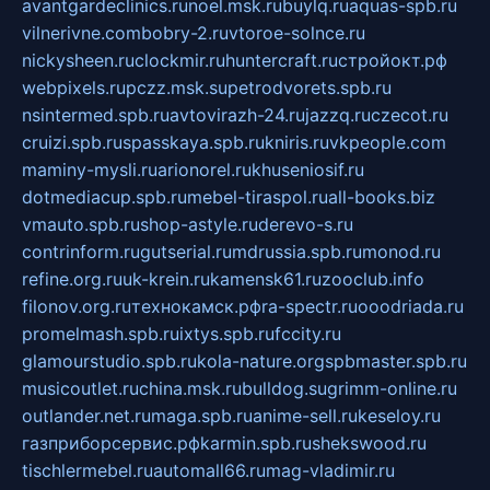
avantgardeclinics.ru
noel.msk.ru
buylq.ru
aquas-spb.ru
vilnerivne.com
bobry-2.ru
vtoroe-solnce.ru
nickysheen.ru
clockmir.ru
huntercraft.ru
стройокт.рф
webpixels.ru
pczz.msk.su
petrodvorets.spb.ru
nsintermed.spb.ru
avtovirazh-24.ru
jazzq.ru
czecot.ru
cruizi.spb.ru
spasskaya.spb.ru
kniris.ru
vkpeople.com
maminy-mysli.ru
arionorel.ru
khuseniosif.ru
dotmediacup.spb.ru
mebel-tiraspol.ru
all-books.biz
vmauto.spb.ru
shop-astyle.ru
derevo-s.ru
contrinform.ru
gutserial.ru
mdrussia.spb.ru
monod.ru
refine.org.ru
uk-krein.ru
kamensk61.ru
zooclub.info
filonov.org.ru
технокамск.рф
ra-spectr.ru
ooodriada.ru
promelmash.spb.ru
ixtys.spb.ru
fccity.ru
glamourstudio.spb.ru
kola-nature.org
spbmaster.spb.ru
musicoutlet.ru
china.msk.ru
bulldog.su
grimm-online.ru
outlander.net.ru
maga.spb.ru
anime-sell.ru
keseloy.ru
газприборсервис.рф
karmin.spb.ru
shekswood.ru
tischlermebel.ru
automall66.ru
mag-vladimir.ru