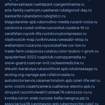
alfeihavsalnassr.ru
altaipant.ru
argentinamia.ru
aria-family.ru
arkrym.ru
ashanet.ru
belgorod-day.ru
bankaribi.ru
bandamn.ru
bigfatcc.ru
blagodarenie-spb.ru
borodino-media.ru
card-voice.ru
cardvoice.ru
zed-online.ru
zvonitut.ru
zebra-tlt.ru
zarafshan.ru
york-life.ru
vintovoykompressor.ru
vladivostok-map.ru
vlknrussia.ru
wasabi-shop.ru
webamator.ru
zaryna.ru
youtubefree.ru
x-ton.ru
trade-farm.ru
tajuncos.ru
taksu.ru
tor-lyubov-i-grom.ru
spayderhed-2022.ru
splclub.ru
stoppamedia.ru
snow-guard.ru
slovar-ivrit.ru
cleanmedicine.ru
shkurki-karakulya.ru
kanotiforet.spb.ru
tutmassage.ru
ecolog.org.ru
praga.spb.ru
falcorussia.ru
autodoctorservis.ru
kamertondom.spb.ru
net-life.net.ru
avto-vozim.ru
sakhcamera.ru
alliance-electro.spb.ru
stroyavt.ru
controlweb1.ru
tdsak74.ru
kinzozo-ru.ru
kvotka.ru
iron-snab.ru
costa-bella.ru
eugrus.pp.ru
associaciya39.ru
primexpo.spb.ru
bezmorchin.ru
ia2.ru