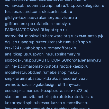
volnav.spb.ru
comnat.ru
npf.net.ru
7bit.pp.ru
kalugatur.ru
tesiaes.ru
card.com.ru
kazanka.spb.ru
gildiya-kuznecov.ru
kameryboavision.ru
griffoncom.spb.ru
fabrika-emotsiy.ru
PARK-MATROSOVA.RU
agat.spb.ru
avtoyurist-moskva1.ru
hardware.org.ru
схема-авто.рф
dg-lab.ru
angrup.ru
recruiter.spb.ru
music8.spb.ru
krsk124.ru
kubok.spb.ru
romanofforex.ru
analitikaplus.ru
spyonline.ru
zosikamery.ru
sloboda-ural.pp.ru
AUTO-COM.SU
hohota.net
alimy.ru
online-z.com
aromat-vostoka.ru
otdelkaexp.ru
mobilvest.ru
bbd.net.ru
mebelshop.msk.ru
smp-forum.ru
bastion-td.ru
kosmoscreative.ru
avrmotors.ru
art-galadesign.ru
tiffany-c.ru
ecostep-samara.ru
d-p.spb.ru
галактика73.рф
sko.com.ru
davitamebel-spb.ru
fotsis.ru
tesiaes.ru
kokoroyari.spb.ru
blesna-kazan.ru
mossilver.ru
lenderoq.ru
sergeydobrin.ru
tochkazvuka.msk.ru