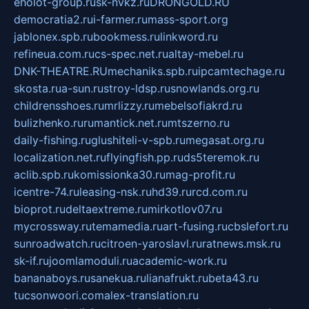
eholot-group.ru
sk-nvkz.ru
DRONGOLD.RU
democratia2.ru
i-farmer.ru
mass-sport.org
jablonex.spb.ru
bookmess.ru
linkword.ru
refineua.com.ru
cs-spec.net.ru
altay-mebel.ru
DNK-THEATRE.RU
mechaniks.spb.ru
ipcamtechage.ru
skosta.ru
a-sun.ru
stroy-ldsp.ru
snowlands.org.ru
childrensshoes.ru
mrlizzy.ru
mebelsofiakrd.ru
bulizhenko.ru
rumantick.net.ru
mtszerno.ru
daily-fishing.ru
glushiteli-v-spb.ru
megasat.org.ru
localization.net.ru
flyingfish.pp.ru
ds5teremok.ru
aclib.spb.ru
komissionka30.ru
mag-profit.ru
icentre-74.ru
leasing-nsk.ru
hd39.ru
rcd.com.ru
bioprot.ru
deltaextreme.ru
mirkotlov07.ru
mycrossway.ru
temamedia.ru
art-fusing.ru
cbslefort.ru
sunroadwatch.ru
citroen-yaroslavl.ru
ratnews.msk.ru
sk-if.ru
joomlamoduli.ru
academic-work.ru
bananaboys.ru
sanekua.ru
lianafrukt.ru
beta43.ru
tucsonwoori.com
alex-translation.ru