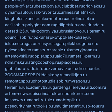
people-of-art.ru
bezzubova.ru
clubtibet.ru
orior-aks.ru
dynamoauto.ru
szk-favorit.ru
carlines.ru
flatnsk.ru
kingbolenskaner.ru
alex-motor.ru
astroline.net.ru
act1.spb.ru
polyglot.com.ru
gidlipetsk.ru
ooo-driada.ru
detsad125.ru
mir-zdoroviya.ru
bruslanovo.ru
siterem.ru
council.spb.ru
лодкипатриот.рф
kafekolizey.ru
iclub.net.ru
gazon-easy.ru
sugarepilekb.ru
grinox.ru
pylesostineco.ru
msts-ozarenie.ru
kameryjooan.ru
artemovskij.ru
dopler.spb.ru
aid70.ru
metall-perm.ru
ndm.msk.ru
ratingzooshop.ru
apiaccess.ru
globalautotrade.info
bezverhovskoe.ru
drsschool.ru
ZOOSMART.SPB.RU
dalakony.ru
medikijob.ru
remontt.spb.ru
photostudia.spb.ru
myragon.ru
terramia.ru
academy62.ru
gardengallereya.ru
rti.com.ru
artem-news.ru
biserinca.ru
krasnodarkurort.com
imshowtv.ru
mebel-v-tule.ru
mobtopik.ru
pcsecurity.net.ru
tool-sib.ru
multimetrunit.ru
sp-tour.ru