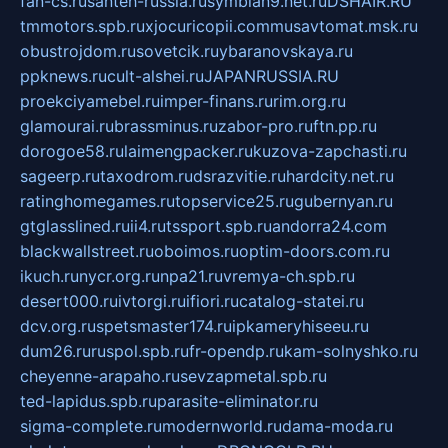
fan-cs.ru
santeh-russia.ru
symbian9.net.ru
DSHAIR.RU
tmmotors.spb.ru
xjocuricopii.com
musavtomat.msk.ru
obustrojdom.ru
sovetcik.ru
ybaranovskaya.ru
ppknews.ru
cult-alshei.ru
JAPANRUSSIA.RU
proekciyamebel.ru
imper-finans.ru
rim.org.ru
glamourai.ru
brassminus.ru
zabor-pro.ru
ftn.pp.ru
dorogoe58.ru
laimengpacker.ru
kuzova-zapchasti.ru
sageerp.ru
taxodrom.ru
dsrazvitie.ru
hardcity.net.ru
ratinghomegames.ru
topservice25.ru
gubernyan.ru
gtglasslined.ru
ii4.ru
tssport.spb.ru
andorra24.com
blackwallstreet.ru
oboimos.ru
optim-doors.com.ru
ikuch.ru
nycr.org.ru
npa21.ru
vremya-ch.spb.ru
desert000.ru
ivtorgi.ru
ifiori.ru
catalog-statei.ru
dcv.org.ru
spetsmaster174.ru
ipkameryhiseeu.ru
dum26.ru
ruspol.spb.ru
fr-opendp.ru
kam-solnyshko.ru
cheyenne-arapaho.ru
sevzapmetal.spb.ru
ted-lapidus.spb.ru
parasite-eliminator.ru
sigma-complete.ru
modernworld.ru
dama-moda.ru