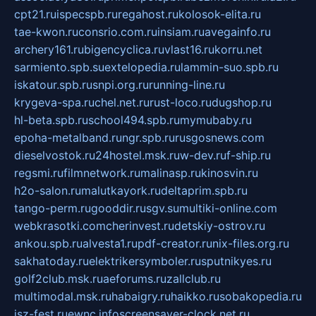
cpt21.ru
ispecspb.ru
regahost.ru
kolosok-elita.ru
tae-kwon.ru
consrio.com.ru
insiam.ru
avegainfo.ru
archery161.ru
bigencyclica.ru
vlast16.ru
korru.net
sarmiento.spb.su
extelopedia.ru
lammin-suo.spb.ru
iskatour.spb.ru
snpi.org.ru
running-line.ru
krygeva-spa.ru
chel.net.ru
rust-loco.ru
dugshop.ru
hl-beta.spb.ru
school494.spb.ru
mymubaby.ru
epoha-metalband.ru
ngr.spb.ru
rusgosnews.com
dieselvostok.ru
24hostel.msk.ru
w-dev.ru
f-ship.ru
regsmi.ru
filmnetwork.ru
malinasp.ru
kinosvin.ru
h2o-salon.ru
malutkayork.ru
deltaprim.spb.ru
tango-perm.ru
gooddir.ru
sgv.su
multiki-online.com
webkrasotki.com
cherinvest.ru
detskiy-ostrov.ru
ankou.spb.ru
alvesta1.ru
pdf-creator.ru
nix-files.org.ru
sakhatoday.ru
elektrikersymboler.ru
sputnikyes.ru
golf2club.msk.ru
aeforums.ru
zallclub.ru
multimodal.msk.ru
habaigry.ru
haikko.ru
sobakopedia.ru
isz-fest.ru
ewnc.info
screensaver-clock.net.ru