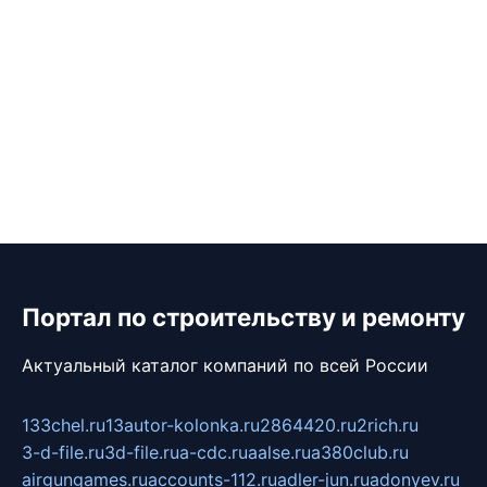
Портал по строительству и ремонту
Актуальный каталог компаний по всей России
133chel.ru
13autor-kolonka.ru
2864420.ru
2rich.ru
3-d-file.ru
3d-file.ru
a-cdc.ru
aalse.ru
a380club.ru
airgungames.ru
accounts-112.ru
adler-jun.ru
adonyev.ru