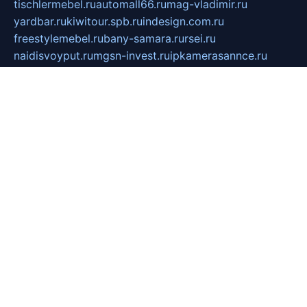
tischlermebel.ru
automall66.ru
mag-vladimir.ru
yardbar.ru
kiwitour.spb.ru
indesign.com.ru
freestylemebel.ru
bany-samara.ru
rsei.ru
naidisvoyput.ru
mgsn-invest.ru
ipkamerasannce.ru
alicante-house.ru
ibelka74.ru
cozyhouse.info
vlkargalev-studio.ru
700mb.ru
figura-ufa.ru
alina-live.ru
belarusiannews.ru
womenknow.ru
dos-vniimk.ru
sega.net.ru
dv.net.ru
phenomenonsofhistory.com
telesputnik.net.ru
wall.pp.ru
pylesosroidmi.ru
gtc-clan.ru
cligs.ru
bibikazap.ru
popova.org.ru
netwhistler.spb.ru
bellvil.ru
bonzon.ru
iss-vladik.ru
defiparis.net.ru
las-gryzas.ru
amku.ru
electednews.spb.ru
feather.org.ru
spar72.ru
tankiigri.ru
dominus.com.ru
ibtree.ru
sanykool.pp.ru
unixlib.org.ru
menatep.spb.ru
gartenterrassen.ru
printeka.ru
skvozilka.com.ru
parkovka-pub.ru
lovemobi.ru
art-ru.ru
emulatorz.com.ru
alucomp.com.ru
tatforum.com.ru
alternativa-profi.ru
dermakler.ru
artsurvey.ru
aredir.ru