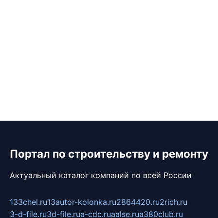
Портал по строительству и ремонту
Актуальный каталог компаний по всей России
133chel.ru
13autor-kolonka.ru
2864420.ru
2rich.ru
3-d-file.ru
3d-file.ru
a-cdc.ru
aalse.ru
a380club.ru