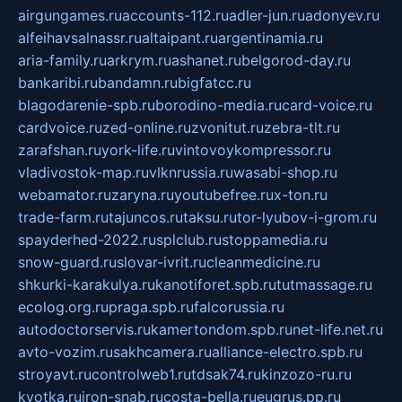
airgungames.ru
accounts-112.ru
adler-jun.ru
adonyev.ru
alfeihavsalnassr.ru
altaipant.ru
argentinamia.ru
aria-family.ru
arkrym.ru
ashanet.ru
belgorod-day.ru
bankaribi.ru
bandamn.ru
bigfatcc.ru
blagodarenie-spb.ru
borodino-media.ru
card-voice.ru
cardvoice.ru
zed-online.ru
zvonitut.ru
zebra-tlt.ru
zarafshan.ru
york-life.ru
vintovoykompressor.ru
vladivostok-map.ru
vlknrussia.ru
wasabi-shop.ru
webamator.ru
zaryna.ru
youtubefree.ru
x-ton.ru
trade-farm.ru
tajuncos.ru
taksu.ru
tor-lyubov-i-grom.ru
spayderhed-2022.ru
splclub.ru
stoppamedia.ru
snow-guard.ru
slovar-ivrit.ru
cleanmedicine.ru
shkurki-karakulya.ru
kanotiforet.spb.ru
tutmassage.ru
ecolog.org.ru
praga.spb.ru
falcorussia.ru
autodoctorservis.ru
kamertondom.spb.ru
net-life.net.ru
avto-vozim.ru
sakhcamera.ru
alliance-electro.spb.ru
stroyavt.ru
controlweb1.ru
tdsak74.ru
kinzozo-ru.ru
kvotka.ru
iron-snab.ru
costa-bella.ru
eugrus.pp.ru