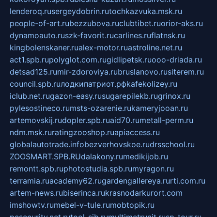
lenderoq.ru
sergeydobrin.ru
tochkazvuka.msk.ru
people-of-art.ru
bezzubova.ru
clubtibet.ru
orior-aks.ru
dynamoauto.ru
szk-favorit.ru
carlines.ru
flatnsk.ru
kingbolenskaner.ru
alex-motor.ru
astroline.net.ru
act1.spb.ru
polyglot.com.ru
gidlipetsk.ru
ooo-driada.ru
detsad125.ru
mir-zdoroviya.ru
bruslanovo.ru
siterem.ru
council.spb.ru
лодкипатриот.рф
kafekolizey.ru
iclub.net.ru
gazon-easy.ru
sugarepilekb.ru
grinox.ru
pylesostineco.ru
msts-ozarenie.ru
kameryjooan.ru
artemovskij.ru
dopler.spb.ru
aid70.ru
metall-perm.ru
ndm.msk.ru
ratingzooshop.ru
apiaccess.ru
globalautotrade.info
bezverhovskoe.ru
drsschool.ru
ZOOSMART.SPB.RU
dalakony.ru
medikijob.ru
remontt.spb.ru
photostudia.spb.ru
myragon.ru
terramia.ru
academy62.ru
gardengallereya.ru
rti.com.ru
artem-news.ru
biserinca.ru
krasnodarkurort.com
imshowtv.ru
mebel-v-tule.ru
mobtopik.ru