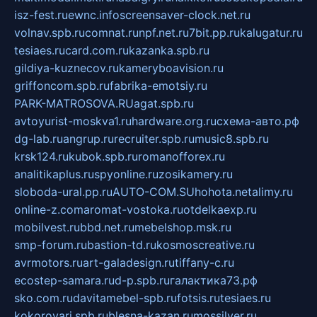
isz-fest.ru
ewnc.info
screensaver-clock.net.ru
volnav.spb.ru
comnat.ru
npf.net.ru
7bit.pp.ru
kalugatur.ru
tesiaes.ru
card.com.ru
kazanka.spb.ru
gildiya-kuznecov.ru
kameryboavision.ru
griffoncom.spb.ru
fabrika-emotsiy.ru
PARK-MATROSOVA.RU
agat.spb.ru
avtoyurist-moskva1.ru
hardware.org.ru
схема-авто.рф
dg-lab.ru
angrup.ru
recruiter.spb.ru
music8.spb.ru
krsk124.ru
kubok.spb.ru
romanofforex.ru
analitikaplus.ru
spyonline.ru
zosikamery.ru
sloboda-ural.pp.ru
AUTO-COM.SU
hohota.net
alimy.ru
online-z.com
aromat-vostoka.ru
otdelkaexp.ru
mobilvest.ru
bbd.net.ru
mebelshop.msk.ru
smp-forum.ru
bastion-td.ru
kosmoscreative.ru
avrmotors.ru
art-galadesign.ru
tiffany-c.ru
ecostep-samara.ru
d-p.spb.ru
галактика73.рф
sko.com.ru
davitamebel-spb.ru
fotsis.ru
tesiaes.ru
kokoroyari.spb.ru
blesna-kazan.ru
mossilver.ru