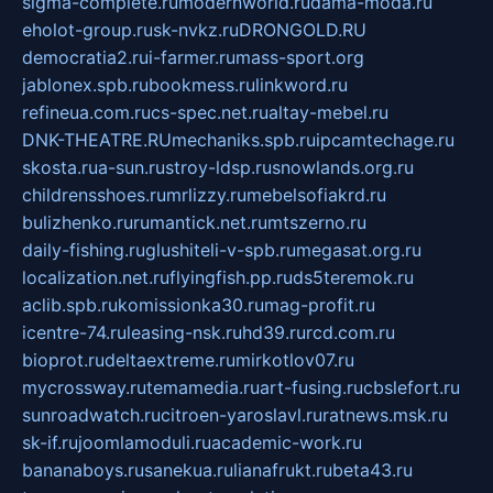
sigma-complete.ru
modernworld.ru
dama-moda.ru
eholot-group.ru
sk-nvkz.ru
DRONGOLD.RU
democratia2.ru
i-farmer.ru
mass-sport.org
jablonex.spb.ru
bookmess.ru
linkword.ru
refineua.com.ru
cs-spec.net.ru
altay-mebel.ru
DNK-THEATRE.RU
mechaniks.spb.ru
ipcamtechage.ru
skosta.ru
a-sun.ru
stroy-ldsp.ru
snowlands.org.ru
childrensshoes.ru
mrlizzy.ru
mebelsofiakrd.ru
bulizhenko.ru
rumantick.net.ru
mtszerno.ru
daily-fishing.ru
glushiteli-v-spb.ru
megasat.org.ru
localization.net.ru
flyingfish.pp.ru
ds5teremok.ru
aclib.spb.ru
komissionka30.ru
mag-profit.ru
icentre-74.ru
leasing-nsk.ru
hd39.ru
rcd.com.ru
bioprot.ru
deltaextreme.ru
mirkotlov07.ru
mycrossway.ru
temamedia.ru
art-fusing.ru
cbslefort.ru
sunroadwatch.ru
citroen-yaroslavl.ru
ratnews.msk.ru
sk-if.ru
joomlamoduli.ru
academic-work.ru
bananaboys.ru
sanekua.ru
lianafrukt.ru
beta43.ru