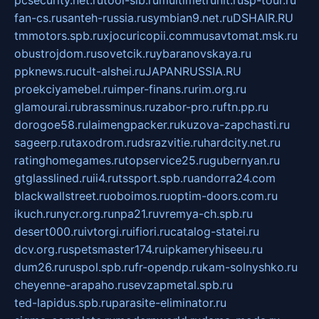
pcsecurity.net.ru
tool-sib.ru
multimetrunit.ru
sp-tour.ru
fan-cs.ru
santeh-russia.ru
symbian9.net.ru
DSHAIR.RU
tmmotors.spb.ru
xjocuricopii.com
musavtomat.msk.ru
obustrojdom.ru
sovetcik.ru
ybaranovskaya.ru
ppknews.ru
cult-alshei.ru
JAPANRUSSIA.RU
proekciyamebel.ru
imper-finans.ru
rim.org.ru
glamourai.ru
brassminus.ru
zabor-pro.ru
ftn.pp.ru
dorogoe58.ru
laimengpacker.ru
kuzova-zapchasti.ru
sageerp.ru
taxodrom.ru
dsrazvitie.ru
hardcity.net.ru
ratinghomegames.ru
topservice25.ru
gubernyan.ru
gtglasslined.ru
ii4.ru
tssport.spb.ru
andorra24.com
blackwallstreet.ru
oboimos.ru
optim-doors.com.ru
ikuch.ru
nycr.org.ru
npa21.ru
vremya-ch.spb.ru
desert000.ru
ivtorgi.ru
ifiori.ru
catalog-statei.ru
dcv.org.ru
spetsmaster174.ru
ipkameryhiseeu.ru
dum26.ru
ruspol.spb.ru
fr-opendp.ru
kam-solnyshko.ru
cheyenne-arapaho.ru
sevzapmetal.spb.ru
ted-lapidus.spb.ru
parasite-eliminator.ru