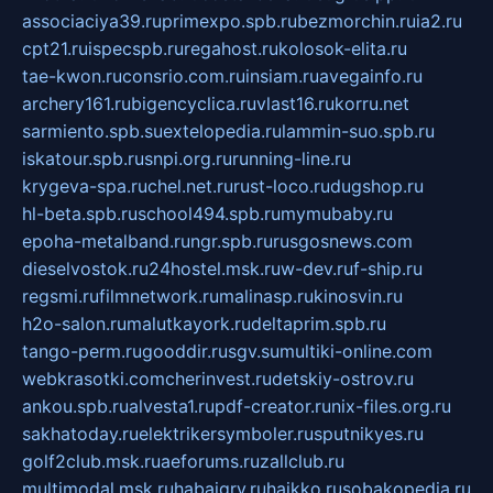
associaciya39.ru
primexpo.spb.ru
bezmorchin.ru
ia2.ru
cpt21.ru
ispecspb.ru
regahost.ru
kolosok-elita.ru
tae-kwon.ru
consrio.com.ru
insiam.ru
avegainfo.ru
archery161.ru
bigencyclica.ru
vlast16.ru
korru.net
sarmiento.spb.su
extelopedia.ru
lammin-suo.spb.ru
iskatour.spb.ru
snpi.org.ru
running-line.ru
krygeva-spa.ru
chel.net.ru
rust-loco.ru
dugshop.ru
hl-beta.spb.ru
school494.spb.ru
mymubaby.ru
epoha-metalband.ru
ngr.spb.ru
rusgosnews.com
dieselvostok.ru
24hostel.msk.ru
w-dev.ru
f-ship.ru
regsmi.ru
filmnetwork.ru
malinasp.ru
kinosvin.ru
h2o-salon.ru
malutkayork.ru
deltaprim.spb.ru
tango-perm.ru
gooddir.ru
sgv.su
multiki-online.com
webkrasotki.com
cherinvest.ru
detskiy-ostrov.ru
ankou.spb.ru
alvesta1.ru
pdf-creator.ru
nix-files.org.ru
sakhatoday.ru
elektrikersymboler.ru
sputnikyes.ru
golf2club.msk.ru
aeforums.ru
zallclub.ru
multimodal.msk.ru
habaigry.ru
haikko.ru
sobakopedia.ru