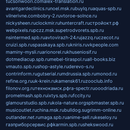
tucsonwoori.com
alex-translation.ru
avantgardeclinics.ru
noel.msk.ru
buylq.ru
aquas-spb.ru
vilnerivne.com
bobry-2.ru
vtoroe-solnce.ru
nickysheen.ru
clockmir.ru
huntercraft.ru
стройокт.рф
webpixels.ru
pczz.msk.su
petrodvorets.spb.ru
nsintermed.spb.ru
avtovirazh-24.ru
jazzq.ru
czecot.ru
cruizi.spb.ru
spasskaya.spb.ru
kniris.ru
vkpeople.com
maminy-mysli.ru
arionorel.ru
khuseniosif.ru
dotmediacup.spb.ru
mebel-tiraspol.ru
all-books.biz
vmauto.spb.ru
shop-astyle.ru
derevo-s.ru
contrinform.ru
gutserial.ru
mdrussia.spb.ru
monod.ru
refine.org.ru
uk-krein.ru
kamensk61.ru
zooclub.info
filonov.org.ru
технокамск.рф
ra-spectr.ru
ooodriada.ru
promelmash.spb.ru
ixtys.spb.ru
fccity.ru
glamourstudio.spb.ru
kola-nature.org
spbmaster.spb.ru
musicoutlet.ru
china.msk.ru
bulldog.su
grimm-online.ru
outlander.net.ru
maga.spb.ru
anime-sell.ru
keseloy.ru
газприборсервис.рф
karmin.spb.ru
shekswood.ru