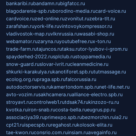
bankaribi.ru
bandamn.ru
bigfatcc.ru
blagodarenie-spb.ru
borodino-media.ru
card-voice.ru
cardvoice.ru
zed-online.ru
zvonitut.ru
zebra-tlt.ru
zarafshan.ru
york-life.ru
vintovoykompressor.ru
vladivostok-map.ru
vlknrussia.ru
wasabi-shop.ru
webamator.ru
zaryna.ru
youtubefree.ru
x-ton.ru
trade-farm.ru
tajuncos.ru
taksu.ru
tor-lyubov-i-grom.ru
spayderhed-2022.ru
splclub.ru
stoppamedia.ru
snow-guard.ru
slovar-ivrit.ru
cleanmedicine.ru
shkurki-karakulya.ru
kanotiforet.spb.ru
tutmassage.ru
ecolog.org.ru
praga.spb.ru
falcorussia.ru
autodoctorservis.ru
kamertondom.spb.ru
net-life.net.ru
avto-vozim.ru
sakhcamera.ru
alliance-electro.spb.ru
stroyavt.ru
controlweb1.ru
tdsak74.ru
kinzozo-ru.ru
kvotka.ru
iron-snab.ru
costa-bella.ru
eugrus.pp.ru
associaciya39.ru
primexpo.spb.ru
bezmorchin.ru
ia2.ru
cpt21.ru
ispecspb.ru
regahost.ru
kolosok-elita.ru
tae-kwon.ru
consrio.com.ru
insiam.ru
avegainfo.ru