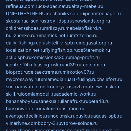
refineua.com.ru
cs-spec.net.ru
altay-mebel.ru
DNK-THEATRE.RU
mechaniks.spb.ru
ipcamtechage.ru
skosta.ru
a-sun.ru
stroy-ldsp.ru
snowlands.org.ru
childrensshoes.ru
mrlizzy.ru
mebelsofiakrd.ru
bulizhenko.ru
rumantick.net.ru
mtszerno.ru
daily-fishing.ru
glushiteli-v-spb.ru
megasat.org.ru
localization.net.ru
flyingfish.pp.ru
ds5teremok.ru
aclib.spb.ru
komissionka30.ru
mag-profit.ru
icentre-74.ru
leasing-nsk.ru
hd39.ru
rcd.com.ru
bioprot.ru
deltaextreme.ru
mirkotlov07.ru
mycrossway.ru
temamedia.ru
art-fusing.ru
cbslefort.ru
sunroadwatch.ru
citroen-yaroslavl.ru
ratnews.msk.ru
sk-if.ru
joomlamoduli.ru
academic-work.ru
bananaboys.ru
sanekua.ru
lianafrukt.ru
beta43.ru
tucsonwoori.com
alex-translation.ru
avantgardeclinics.ru
noel.msk.ru
buylq.ru
aquas-spb.ru
vilnerivne.com
bobry-2.ru
vtoroe-solnce.ru
nickysheen.ru
clockmir.ru
huntercraft.ru
стройокт.рф