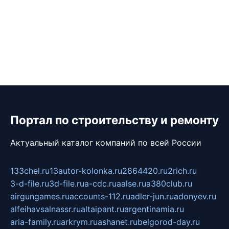
Портал по строительству и ремонту
Актуальный каталог компаний по всей России
133chel.ru
13autor-kolonka.ru
2864420.ru
2rich.ru
3-d-file.ru
3d-file.ru
a-cdc.ru
aalse.ru
a380club.ru
airgungames.ru
accounts-112.ru
adler-jun.ru
adonyev.ru
alfeihavsalnassr.ru
altaipant.ru
argentinamia.ru
aria-family.ru
arkrym.ru
ashanet.ru
belgorod-day.ru