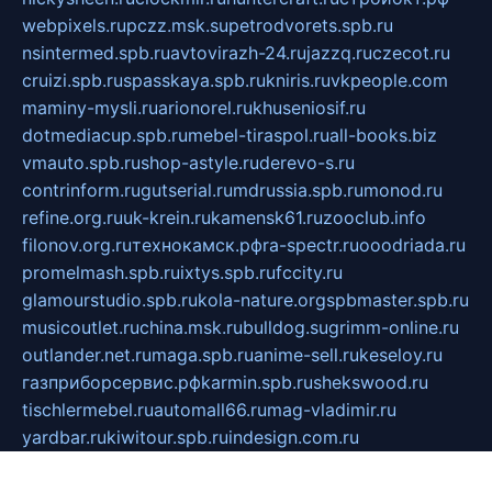
webpixels.ru
pczz.msk.su
petrodvorets.spb.ru
nsintermed.spb.ru
avtovirazh-24.ru
jazzq.ru
czecot.ru
cruizi.spb.ru
spasskaya.spb.ru
kniris.ru
vkpeople.com
maminy-mysli.ru
arionorel.ru
khuseniosif.ru
dotmediacup.spb.ru
mebel-tiraspol.ru
all-books.biz
vmauto.spb.ru
shop-astyle.ru
derevo-s.ru
contrinform.ru
gutserial.ru
mdrussia.spb.ru
monod.ru
refine.org.ru
uk-krein.ru
kamensk61.ru
zooclub.info
filonov.org.ru
технокамск.рф
ra-spectr.ru
ooodriada.ru
promelmash.spb.ru
ixtys.spb.ru
fccity.ru
glamourstudio.spb.ru
kola-nature.org
spbmaster.spb.ru
musicoutlet.ru
china.msk.ru
bulldog.su
grimm-online.ru
outlander.net.ru
maga.spb.ru
anime-sell.ru
keseloy.ru
газприборсервис.рф
karmin.spb.ru
shekswood.ru
tischlermebel.ru
automall66.ru
mag-vladimir.ru
yardbar.ru
kiwitour.spb.ru
indesign.com.ru
freestylemebel.ru
bany-samara.ru
rsei.ru