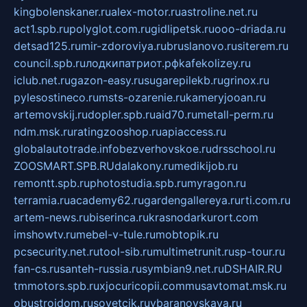
kingbolenskaner.ru
alex-motor.ru
astroline.net.ru
act1.spb.ru
polyglot.com.ru
gidlipetsk.ru
ooo-driada.ru
detsad125.ru
mir-zdoroviya.ru
bruslanovo.ru
siterem.ru
council.spb.ru
лодкипатриот.рф
kafekolizey.ru
iclub.net.ru
gazon-easy.ru
sugarepilekb.ru
grinox.ru
pylesostineco.ru
msts-ozarenie.ru
kameryjooan.ru
artemovskij.ru
dopler.spb.ru
aid70.ru
metall-perm.ru
ndm.msk.ru
ratingzooshop.ru
apiaccess.ru
globalautotrade.info
bezverhovskoe.ru
drsschool.ru
ZOOSMART.SPB.RU
dalakony.ru
medikijob.ru
remontt.spb.ru
photostudia.spb.ru
myragon.ru
terramia.ru
academy62.ru
gardengallereya.ru
rti.com.ru
artem-news.ru
biserinca.ru
krasnodarkurort.com
imshowtv.ru
mebel-v-tule.ru
mobtopik.ru
pcsecurity.net.ru
tool-sib.ru
multimetrunit.ru
sp-tour.ru
fan-cs.ru
santeh-russia.ru
symbian9.net.ru
DSHAIR.RU
tmmotors.spb.ru
xjocuricopii.com
musavtomat.msk.ru
obustrojdom.ru
sovetcik.ru
ybaranovskaya.ru