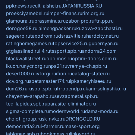
ppknews.ru
cult-alshei.ru
JAPANRUSSIA.RU
proekciyamebel.ru
imper-finans.ru
rim.org.ru
glamourai.ru
brassminus.ru
zabor-pro.ru
ftn.pp.ru
dorogoe58.ru
laimengpacker.ru
kuzova-zapchasti.ru
sageerp.ru
taxodrom.ru
dsrazvitie.ru
hardcity.net.ru
ratinghomegames.ru
topservice25.ru
gubernyan.ru
gtglasslined.ru
ii4.ru
tssport.spb.ru
andorra24.com
blackwallstreet.ru
oboimos.ru
optim-doors.com.ru
ikuch.ru
nycr.org.ru
npa21.ru
vremya-ch.spb.ru
desert000.ru
ivtorgi.ru
ifiori.ru
catalog-statei.ru
dcv.org.ru
spetsmaster174.ru
ipkameryhiseeu.ru
dum26.ru
ruspol.spb.ru
fr-opendp.ru
kam-solnyshko.ru
cheyenne-arapaho.ru
sevzapmetal.spb.ru
ted-lapidus.spb.ru
parasite-eliminator.ru
sigma-complete.ru
modernworld.ru
dama-moda.ru
eholot-group.ru
sk-nvkz.ru
DRONGOLD.RU
democratia2.ru
i-farmer.ru
mass-sport.org
jablonex.spb.ru
bookmess.ru
linkword.ru