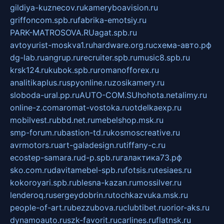
gildiya-kuznecov.ru
kameryboavision.ru
griffoncom.spb.ru
fabrika-emotsiy.ru
PARK-MATROSOVA.RU
agat.spb.ru
avtoyurist-moskva1.ru
hardware.org.ru
схема-авто.рф
dg-lab.ru
angrup.ru
recruiter.spb.ru
music8.spb.ru
krsk124.ru
kubok.spb.ru
romanofforex.ru
analitikaplus.ru
spyonline.ru
zosikamery.ru
sloboda-ural.pp.ru
AUTO-COM.SU
hohota.net
alimy.ru
online-z.com
aromat-vostoka.ru
otdelkaexp.ru
mobilvest.ru
bbd.net.ru
mebelshop.msk.ru
smp-forum.ru
bastion-td.ru
kosmoscreative.ru
avrmotors.ru
art-galadesign.ru
tiffany-c.ru
ecostep-samara.ru
d-p.spb.ru
галактика73.рф
sko.com.ru
davitamebel-spb.ru
fotsis.ru
tesiaes.ru
kokoroyari.spb.ru
blesna-kazan.ru
mossilver.ru
lenderoq.ru
sergeydobrin.ru
tochkazvuka.msk.ru
people-of-art.ru
bezzubova.ru
clubtibet.ru
orior-aks.ru
dynamoauto.ru
szk-favorit.ru
carlines.ru
flatnsk.ru