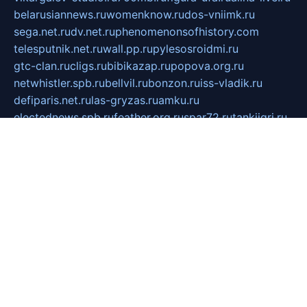
belarusiannews.ru
womenknow.ru
dos-vniimk.ru
sega.net.ru
dv.net.ru
phenomenonsofhistory.com
telesputnik.net.ru
wall.pp.ru
pylesosroidmi.ru
gtc-clan.ru
cligs.ru
bibikazap.ru
popova.org.ru
netwhistler.spb.ru
bellvil.ru
bonzon.ru
iss-vladik.ru
defiparis.net.ru
las-gryzas.ru
amku.ru
electednews.spb.ru
feather.org.ru
spar72.ru
tankiigri.ru
dominus.com.ru
ibtree.ru
sanykool.pp.ru
unixlib.org.ru
menatep.spb.ru
gartenterrassen.ru
printeka.ru
skvozilka.com.ru
parkovka-pub.ru
lovemobi.ru
art-ru.ru
emulatorz.com.ru
alucomp.com.ru
tatforum.com.ru
alternativa-profi.ru
dermakler.ru
artsurvey.ru
aredir.ru
khimspas.ru
centr-maxi.ru
2018r.ru
bort-stomer-defort.ru
professional2.ru
gibsons.ru
artselena.ru
art-pilot.ru
ingredient.spb.ru
npfpolimer.spb.ru
argentum.spb.ru
hom-edu.ru
af-num.ru
cashadvanceamericasev.org
trexp.spb.ru
apteka-gerzena.ru
vasilyevka.msk.ru