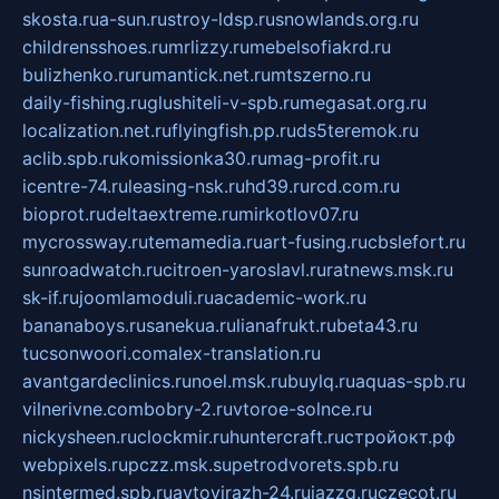
skosta.ru
a-sun.ru
stroy-ldsp.ru
snowlands.org.ru
childrensshoes.ru
mrlizzy.ru
mebelsofiakrd.ru
bulizhenko.ru
rumantick.net.ru
mtszerno.ru
daily-fishing.ru
glushiteli-v-spb.ru
megasat.org.ru
localization.net.ru
flyingfish.pp.ru
ds5teremok.ru
aclib.spb.ru
komissionka30.ru
mag-profit.ru
icentre-74.ru
leasing-nsk.ru
hd39.ru
rcd.com.ru
bioprot.ru
deltaextreme.ru
mirkotlov07.ru
mycrossway.ru
temamedia.ru
art-fusing.ru
cbslefort.ru
sunroadwatch.ru
citroen-yaroslavl.ru
ratnews.msk.ru
sk-if.ru
joomlamoduli.ru
academic-work.ru
bananaboys.ru
sanekua.ru
lianafrukt.ru
beta43.ru
tucsonwoori.com
alex-translation.ru
avantgardeclinics.ru
noel.msk.ru
buylq.ru
aquas-spb.ru
vilnerivne.com
bobry-2.ru
vtoroe-solnce.ru
nickysheen.ru
clockmir.ru
huntercraft.ru
стройокт.рф
webpixels.ru
pczz.msk.su
petrodvorets.spb.ru
nsintermed.spb.ru
avtovirazh-24.ru
jazzq.ru
czecot.ru