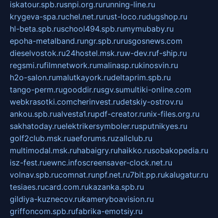
iskatour.spb.ru
snpi.org.ru
running-line.ru
krygeva-spa.ru
chel.net.ru
rust-loco.ru
dugshop.ru
hl-beta.spb.ru
school494.spb.ru
mymubaby.ru
epoha-metalband.ru
ngr.spb.ru
rusgosnews.com
dieselvostok.ru
24hostel.msk.ru
w-dev.ru
f-ship.ru
regsmi.ru
filmnetwork.ru
malinasp.ru
kinosvin.ru
h2o-salon.ru
malutkayork.ru
deltaprim.spb.ru
tango-perm.ru
gooddir.ru
sgv.su
multiki-online.com
webkrasotki.com
cherinvest.ru
detskiy-ostrov.ru
ankou.spb.ru
alvesta1.ru
pdf-creator.ru
nix-files.org.ru
sakhatoday.ru
elektrikersymboler.ru
sputnikyes.ru
golf2club.msk.ru
aeforums.ru
zallclub.ru
multimodal.msk.ru
habaigry.ru
haikko.ru
sobakopedia.ru
isz-fest.ru
ewnc.info
screensaver-clock.net.ru
volnav.spb.ru
comnat.ru
npf.net.ru
7bit.pp.ru
kalugatur.ru
tesiaes.ru
card.com.ru
kazanka.spb.ru
gildiya-kuznecov.ru
kameryboavision.ru
griffoncom.spb.ru
fabrika-emotsiy.ru