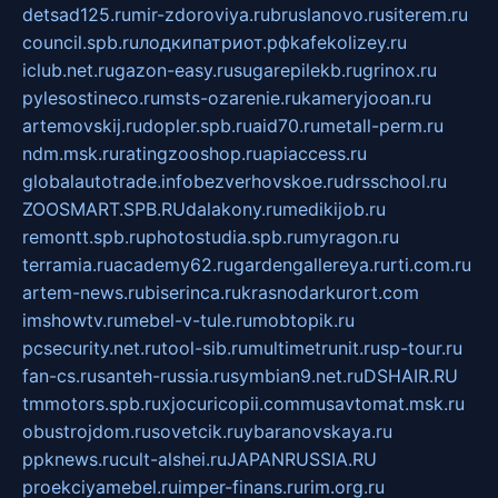
detsad125.ru
mir-zdoroviya.ru
bruslanovo.ru
siterem.ru
council.spb.ru
лодкипатриот.рф
kafekolizey.ru
iclub.net.ru
gazon-easy.ru
sugarepilekb.ru
grinox.ru
pylesostineco.ru
msts-ozarenie.ru
kameryjooan.ru
artemovskij.ru
dopler.spb.ru
aid70.ru
metall-perm.ru
ndm.msk.ru
ratingzooshop.ru
apiaccess.ru
globalautotrade.info
bezverhovskoe.ru
drsschool.ru
ZOOSMART.SPB.RU
dalakony.ru
medikijob.ru
remontt.spb.ru
photostudia.spb.ru
myragon.ru
terramia.ru
academy62.ru
gardengallereya.ru
rti.com.ru
artem-news.ru
biserinca.ru
krasnodarkurort.com
imshowtv.ru
mebel-v-tule.ru
mobtopik.ru
pcsecurity.net.ru
tool-sib.ru
multimetrunit.ru
sp-tour.ru
fan-cs.ru
santeh-russia.ru
symbian9.net.ru
DSHAIR.RU
tmmotors.spb.ru
xjocuricopii.com
musavtomat.msk.ru
obustrojdom.ru
sovetcik.ru
ybaranovskaya.ru
ppknews.ru
cult-alshei.ru
JAPANRUSSIA.RU
proekciyamebel.ru
imper-finans.ru
rim.org.ru