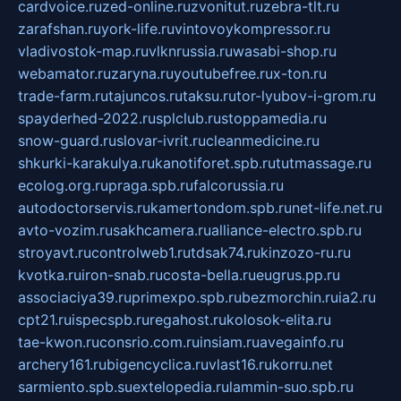
cardvoice.ru
zed-online.ru
zvonitut.ru
zebra-tlt.ru
zarafshan.ru
york-life.ru
vintovoykompressor.ru
vladivostok-map.ru
vlknrussia.ru
wasabi-shop.ru
webamator.ru
zaryna.ru
youtubefree.ru
x-ton.ru
trade-farm.ru
tajuncos.ru
taksu.ru
tor-lyubov-i-grom.ru
spayderhed-2022.ru
splclub.ru
stoppamedia.ru
snow-guard.ru
slovar-ivrit.ru
cleanmedicine.ru
shkurki-karakulya.ru
kanotiforet.spb.ru
tutmassage.ru
ecolog.org.ru
praga.spb.ru
falcorussia.ru
autodoctorservis.ru
kamertondom.spb.ru
net-life.net.ru
avto-vozim.ru
sakhcamera.ru
alliance-electro.spb.ru
stroyavt.ru
controlweb1.ru
tdsak74.ru
kinzozo-ru.ru
kvotka.ru
iron-snab.ru
costa-bella.ru
eugrus.pp.ru
associaciya39.ru
primexpo.spb.ru
bezmorchin.ru
ia2.ru
cpt21.ru
ispecspb.ru
regahost.ru
kolosok-elita.ru
tae-kwon.ru
consrio.com.ru
insiam.ru
avegainfo.ru
archery161.ru
bigencyclica.ru
vlast16.ru
korru.net
sarmiento.spb.su
extelopedia.ru
lammin-suo.spb.ru