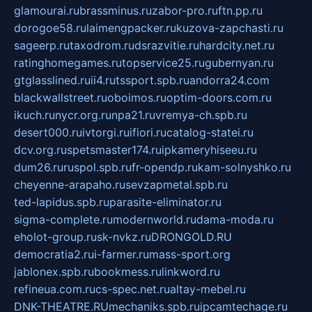
glamourai.ru
brassminus.ru
zabor-pro.ru
ftn.pp.ru
dorogoe58.ru
laimengpacker.ru
kuzova-zapchasti.ru
sageerp.ru
taxodrom.ru
dsrazvitie.ru
hardcity.net.ru
ratinghomegames.ru
topservice25.ru
gubernyan.ru
gtglasslined.ru
ii4.ru
tssport.spb.ru
andorra24.com
blackwallstreet.ru
oboimos.ru
optim-doors.com.ru
ikuch.ru
nycr.org.ru
npa21.ru
vremya-ch.spb.ru
desert000.ru
ivtorgi.ru
ifiori.ru
catalog-statei.ru
dcv.org.ru
spetsmaster174.ru
ipkameryhiseeu.ru
dum26.ru
ruspol.spb.ru
fr-opendp.ru
kam-solnyshko.ru
cheyenne-arapaho.ru
sevzapmetal.spb.ru
ted-lapidus.spb.ru
parasite-eliminator.ru
sigma-complete.ru
modernworld.ru
dama-moda.ru
eholot-group.ru
sk-nvkz.ru
DRONGOLD.RU
democratia2.ru
i-farmer.ru
mass-sport.org
jablonex.spb.ru
bookmess.ru
linkword.ru
refineua.com.ru
cs-spec.net.ru
altay-mebel.ru
DNK-THEATRE.RU
mechaniks.spb.ru
ipcamtechage.ru