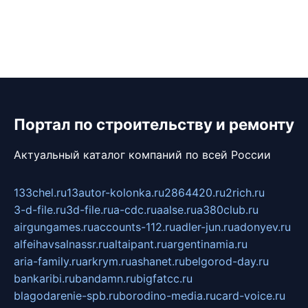
Портал по строительству и ремонту
Актуальный каталог компаний по всей России
133chel.ru
13autor-kolonka.ru
2864420.ru
2rich.ru
3-d-file.ru
3d-file.ru
a-cdc.ru
aalse.ru
a380club.ru
airgungames.ru
accounts-112.ru
adler-jun.ru
adonyev.ru
alfeihavsalnassr.ru
altaipant.ru
argentinamia.ru
aria-family.ru
arkrym.ru
ashanet.ru
belgorod-day.ru
bankaribi.ru
bandamn.ru
bigfatcc.ru
blagodarenie-spb.ru
borodino-media.ru
card-voice.ru