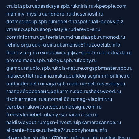
cruizi.spb.ru
spasskaya.spb.ru
kniris.ru
vkpeople.com
maminy-mysli.ru
arionorel.ru
khuseniosif.ru
dotmediacup.spb.ru
mebel-tiraspol.ru
all-books.biz
vmauto.spb.ru
shop-astyle.ru
derevo-s.ru
contrinform.ru
gutserial.ru
mdrussia.spb.ru
monod.ru
refine.org.ru
uk-krein.ru
kamensk61.ru
zooclub.info
filonov.org.ru
технокамск.рф
ra-spectr.ru
ooodriada.ru
promelmash.spb.ru
ixtys.spb.ru
fccity.ru
glamourstudio.spb.ru
kola-nature.org
spbmaster.spb.ru
musicoutlet.ru
china.msk.ru
bulldog.su
grimm-online.ru
outlander.net.ru
maga.spb.ru
anime-sell.ru
keseloy.ru
газприборсервис.рф
karmin.spb.ru
shekswood.ru
tischlermebel.ru
automall66.ru
mag-vladimir.ru
yardbar.ru
kiwitour.spb.ru
indesign.com.ru
freestylemebel.ru
bany-samara.ru
rsei.ru
naidisvoyput.ru
mgsn-invest.ru
ipkamerasannce.ru
alicante-house.ru
ibelka74.ru
cozyhouse.info
vlkargalev-studio.ru
700mb.ru
figura-ufa.ru
alina-live.ru