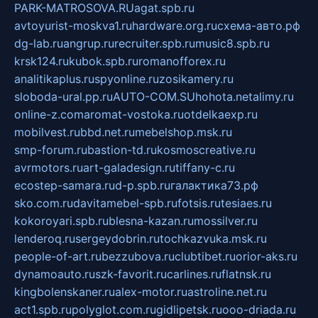
PARK-MATROSOVA.RU
agat.spb.ru
avtoyurist-moskva1.ru
hardware.org.ru
схема-авто.рф
dg-lab.ru
angrup.ru
recruiter.spb.ru
music8.spb.ru
krsk124.ru
kubok.spb.ru
romanofforex.ru
analitikaplus.ru
spyonline.ru
zosikamery.ru
sloboda-ural.pp.ru
AUTO-COM.SU
hohota.net
alimy.ru
online-z.com
aromat-vostoka.ru
otdelkaexp.ru
mobilvest.ru
bbd.net.ru
mebelshop.msk.ru
smp-forum.ru
bastion-td.ru
kosmoscreative.ru
avrmotors.ru
art-galadesign.ru
tiffany-c.ru
ecostep-samara.ru
d-p.spb.ru
галактика73.рф
sko.com.ru
davitamebel-spb.ru
fotsis.ru
tesiaes.ru
kokoroyari.spb.ru
blesna-kazan.ru
mossilver.ru
lenderoq.ru
sergeydobrin.ru
tochkazvuka.msk.ru
people-of-art.ru
bezzubova.ru
clubtibet.ru
orior-aks.ru
dynamoauto.ru
szk-favorit.ru
carlines.ru
flatnsk.ru
kingbolenskaner.ru
alex-motor.ru
astroline.net.ru
act1.spb.ru
polyglot.com.ru
gidlipetsk.ru
ooo-driada.ru