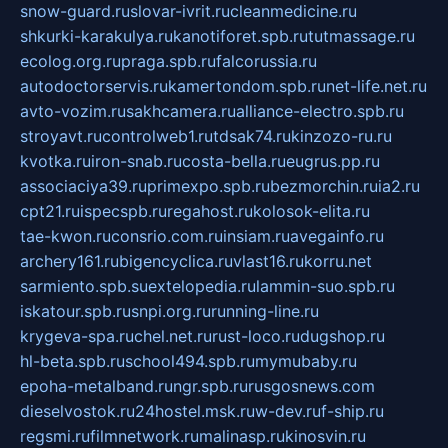
snow-guard.ru
slovar-ivrit.ru
cleanmedicine.ru
shkurki-karakulya.ru
kanotiforet.spb.ru
tutmassage.ru
ecolog.org.ru
praga.spb.ru
falcorussia.ru
autodoctorservis.ru
kamertondom.spb.ru
net-life.net.ru
avto-vozim.ru
sakhcamera.ru
alliance-electro.spb.ru
stroyavt.ru
controlweb1.ru
tdsak74.ru
kinzozo-ru.ru
kvotka.ru
iron-snab.ru
costa-bella.ru
eugrus.pp.ru
associaciya39.ru
primexpo.spb.ru
bezmorchin.ru
ia2.ru
cpt21.ru
ispecspb.ru
regahost.ru
kolosok-elita.ru
tae-kwon.ru
consrio.com.ru
insiam.ru
avegainfo.ru
archery161.ru
bigencyclica.ru
vlast16.ru
korru.net
sarmiento.spb.su
extelopedia.ru
lammin-suo.spb.ru
iskatour.spb.ru
snpi.org.ru
running-line.ru
krygeva-spa.ru
chel.net.ru
rust-loco.ru
dugshop.ru
hl-beta.spb.ru
school494.spb.ru
mymubaby.ru
epoha-metalband.ru
ngr.spb.ru
rusgosnews.com
dieselvostok.ru
24hostel.msk.ru
w-dev.ru
f-ship.ru
regsmi.ru
filmnetwork.ru
malinasp.ru
kinosvin.ru