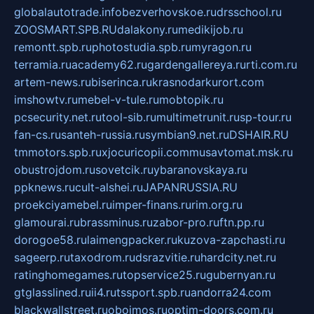
globalautotrade.info
bezverhovskoe.ru
drsschool.ru
ZOOSMART.SPB.RU
dalakony.ru
medikijob.ru
remontt.spb.ru
photostudia.spb.ru
myragon.ru
terramia.ru
academy62.ru
gardengallereya.ru
rti.com.ru
artem-news.ru
biserinca.ru
krasnodarkurort.com
imshowtv.ru
mebel-v-tule.ru
mobtopik.ru
pcsecurity.net.ru
tool-sib.ru
multimetrunit.ru
sp-tour.ru
fan-cs.ru
santeh-russia.ru
symbian9.net.ru
DSHAIR.RU
tmmotors.spb.ru
xjocuricopii.com
musavtomat.msk.ru
obustrojdom.ru
sovetcik.ru
ybaranovskaya.ru
ppknews.ru
cult-alshei.ru
JAPANRUSSIA.RU
proekciyamebel.ru
imper-finans.ru
rim.org.ru
glamourai.ru
brassminus.ru
zabor-pro.ru
ftn.pp.ru
dorogoe58.ru
laimengpacker.ru
kuzova-zapchasti.ru
sageerp.ru
taxodrom.ru
dsrazvitie.ru
hardcity.net.ru
ratinghomegames.ru
topservice25.ru
gubernyan.ru
gtglasslined.ru
ii4.ru
tssport.spb.ru
andorra24.com
blackwallstreet.ru
oboimos.ru
optim-doors.com.ru