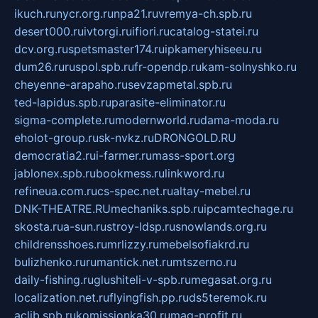
ikuch.ru
nycr.org.ru
npa21.ru
vremya-ch.spb.ru
desert000.ru
ivtorgi.ru
ifiori.ru
catalog-statei.ru
dcv.org.ru
spetsmaster174.ru
ipkameryhiseeu.ru
dum26.ru
ruspol.spb.ru
fr-opendp.ru
kam-solnyshko.ru
cheyenne-arapaho.ru
sevzapmetal.spb.ru
ted-lapidus.spb.ru
parasite-eliminator.ru
sigma-complete.ru
modernworld.ru
dama-moda.ru
eholot-group.ru
sk-nvkz.ru
DRONGOLD.RU
democratia2.ru
i-farmer.ru
mass-sport.org
jablonex.spb.ru
bookmess.ru
linkword.ru
refineua.com.ru
cs-spec.net.ru
altay-mebel.ru
DNK-THEATRE.RU
mechaniks.spb.ru
ipcamtechage.ru
skosta.ru
a-sun.ru
stroy-ldsp.ru
snowlands.org.ru
childrensshoes.ru
mrlizzy.ru
mebelsofiakrd.ru
bulizhenko.ru
rumantick.net.ru
mtszerno.ru
daily-fishing.ru
glushiteli-v-spb.ru
megasat.org.ru
localization.net.ru
flyingfish.pp.ru
ds5teremok.ru
aclib.spb.ru
komissionka30.ru
mag-profit.ru