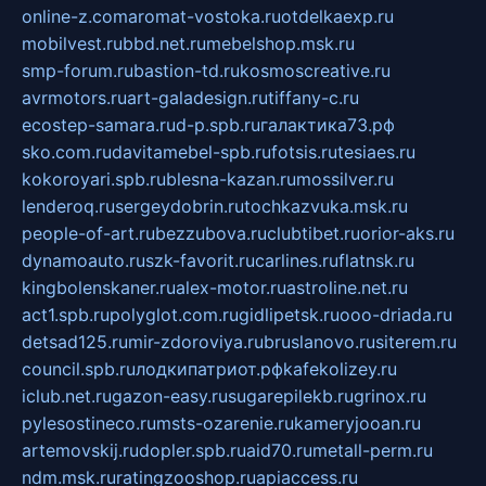
online-z.com
aromat-vostoka.ru
otdelkaexp.ru
mobilvest.ru
bbd.net.ru
mebelshop.msk.ru
smp-forum.ru
bastion-td.ru
kosmoscreative.ru
avrmotors.ru
art-galadesign.ru
tiffany-c.ru
ecostep-samara.ru
d-p.spb.ru
галактика73.рф
sko.com.ru
davitamebel-spb.ru
fotsis.ru
tesiaes.ru
kokoroyari.spb.ru
blesna-kazan.ru
mossilver.ru
lenderoq.ru
sergeydobrin.ru
tochkazvuka.msk.ru
people-of-art.ru
bezzubova.ru
clubtibet.ru
orior-aks.ru
dynamoauto.ru
szk-favorit.ru
carlines.ru
flatnsk.ru
kingbolenskaner.ru
alex-motor.ru
astroline.net.ru
act1.spb.ru
polyglot.com.ru
gidlipetsk.ru
ooo-driada.ru
detsad125.ru
mir-zdoroviya.ru
bruslanovo.ru
siterem.ru
council.spb.ru
лодкипатриот.рф
kafekolizey.ru
iclub.net.ru
gazon-easy.ru
sugarepilekb.ru
grinox.ru
pylesostineco.ru
msts-ozarenie.ru
kameryjooan.ru
artemovskij.ru
dopler.spb.ru
aid70.ru
metall-perm.ru
ndm.msk.ru
ratingzooshop.ru
apiaccess.ru