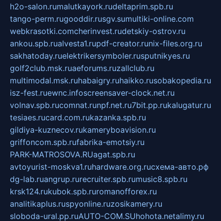
h2o-salon.ru
malutkayork.ru
deltaprim.spb.ru
tango-perm.ru
gooddir.ru
sgv.su
multiki-online.com
webkrasotki.com
cherinvest.ru
detskiy-ostrov.ru
ankou.spb.ru
alvesta1.ru
pdf-creator.ru
nix-files.org.ru
sakhatoday.ru
elektrikersymboler.ru
sputnikyes.ru
golf2club.msk.ru
aeforums.ru
zallclub.ru
multimodal.msk.ru
habaigry.ru
haikko.ru
sobakopedia.ru
isz-fest.ru
ewnc.info
screensaver-clock.net.ru
volnav.spb.ru
comnat.ru
npf.net.ru
7bit.pp.ru
kalugatur.ru
tesiaes.ru
card.com.ru
kazanka.spb.ru
gildiya-kuznecov.ru
kameryboavision.ru
griffoncom.spb.ru
fabrika-emotsiy.ru
PARK-MATROSOVA.RU
agat.spb.ru
avtoyurist-moskva1.ru
hardware.org.ru
схема-авто.рф
dg-lab.ru
angrup.ru
recruiter.spb.ru
music8.spb.ru
krsk124.ru
kubok.spb.ru
romanofforex.ru
analitikaplus.ru
spyonline.ru
zosikamery.ru
sloboda-ural.pp.ru
AUTO-COM.SU
hohota.net
alimy.ru