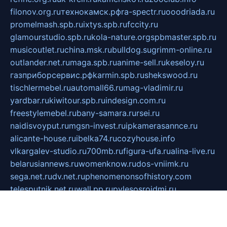
filonov.org.ru
технокамск.рф
ra-spectr.ru
ooodriada.ru
promelmash.spb.ru
ixtys.spb.ru
fccity.ru
glamourstudio.spb.ru
kola-nature.org
spbmaster.spb.ru
musicoutlet.ru
china.msk.ru
bulldog.su
grimm-online.ru
outlander.net.ru
maga.spb.ru
anime-sell.ru
keseloy.ru
газприборсервис.рф
karmin.spb.ru
shekswood.ru
tischlermebel.ru
automall66.ru
mag-vladimir.ru
yardbar.ru
kiwitour.spb.ru
indesign.com.ru
freestylemebel.ru
bany-samara.ru
rsei.ru
naidisvoyput.ru
mgsn-invest.ru
ipkamerasannce.ru
alicante-house.ru
ibelka74.ru
cozyhouse.info
vlkargalev-studio.ru
700mb.ru
figura-ufa.ru
alina-live.ru
belarusiannews.ru
womenknow.ru
dos-vniimk.ru
sega.net.ru
dv.net.ru
phenomenonsofhistory.com
telesputnik.net.ru
wall.pp.ru
pylesosroidmi.ru
gtc-clan.ru
cligs.ru
bibikazap.ru
popova.org.ru
netwhistler.spb.ru
bellvil.ru
bonzon.ru
iss-vladik.ru