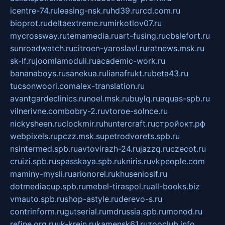
icentre-74.ru
leasing-nsk.ru
hd39.ru
rcd.com.ru
bioprot.ru
deltaextreme.ru
mirkotlov07.ru
mycrossway.ru
temamedia.ru
art-fusing.ru
cbslefort.ru
sunroadwatch.ru
citroen-yaroslavl.ru
ratnews.msk.ru
sk-if.ru
joomlamoduli.ru
academic-work.ru
bananaboys.ru
sanekua.ru
lianafrukt.ru
beta43.ru
tucsonwoori.com
alex-translation.ru
avantgardeclinics.ru
noel.msk.ru
buylq.ru
aquas-spb.ru
vilnerivne.com
bobry-2.ru
vtoroe-solnce.ru
nickysheen.ru
clockmir.ru
huntercraft.ru
стройокт.рф
webpixels.ru
pczz.msk.su
petrodvorets.spb.ru
nsintermed.spb.ru
avtovirazh-24.ru
jazzq.ru
czecot.ru
cruizi.spb.ru
spasskaya.spb.ru
kniris.ru
vkpeople.com
maminy-mysli.ru
arionorel.ru
khuseniosif.ru
dotmediacup.spb.ru
mebel-tiraspol.ru
all-books.biz
vmauto.spb.ru
shop-astyle.ru
derevo-s.ru
contrinform.ru
gutserial.ru
mdrussia.spb.ru
monod.ru
refine.org.ru
uk-krein.ru
kamensk61.ru
zooclub.info