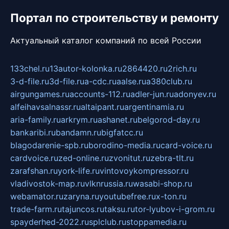
Портал по строительству и ремонту
Актуальный каталог компаний по всей России
133chel.ru
13autor-kolonka.ru
2864420.ru
2rich.ru
3-d-file.ru
3d-file.ru
a-cdc.ru
aalse.ru
a380club.ru
airgungames.ru
accounts-112.ru
adler-jun.ru
adonyev.ru
alfeihavsalnassr.ru
altaipant.ru
argentinamia.ru
aria-family.ru
arkrym.ru
ashanet.ru
belgorod-day.ru
bankaribi.ru
bandamn.ru
bigfatcc.ru
blagodarenie-spb.ru
borodino-media.ru
card-voice.ru
cardvoice.ru
zed-online.ru
zvonitut.ru
zebra-tlt.ru
zarafshan.ru
york-life.ru
vintovoykompressor.ru
vladivostok-map.ru
vlknrussia.ru
wasabi-shop.ru
webamator.ru
zaryna.ru
youtubefree.ru
x-ton.ru
trade-farm.ru
tajuncos.ru
taksu.ru
tor-lyubov-i-grom.ru
spayderhed-2022.ru
splclub.ru
stoppamedia.ru