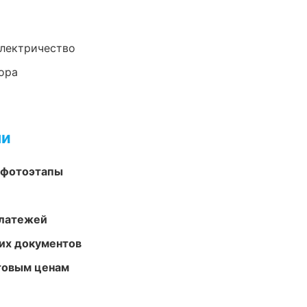
электричество
ора
ми
 фотоэтапы
платежей
их документов
птовым ценам