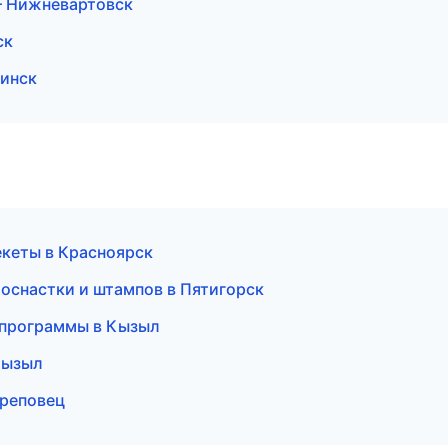
— Нижневартовск
ск
бинск
екеты в Красноярск
 оснастки и штампов в Пятигорск
е программы в Кызыл
 Кызыл
ереповец