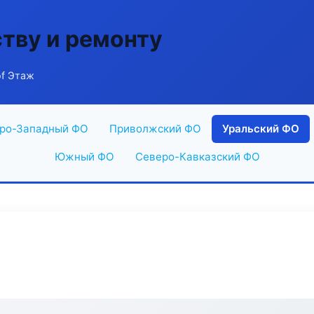
ству и ремонту
of Этаж
ро-Западный ФО
Приволжский ФО
Уральский ФО
Южный ФО
Северо-Кавказский ФО