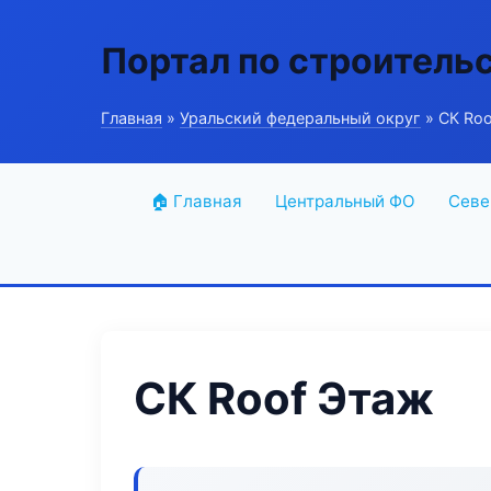
Портал по строитель
Главная
»
Уральский федеральный округ
» СК Ro
🏠 Главная
Центральный ФО
Севе
СК Roof Этаж