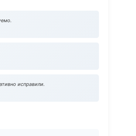
уемо.
ативно исправили.