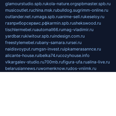
glamourstudio.spb.ru
kola-nature.org
spbmaster.spb.ru
musicoutlet.ru
china.msk.ru
bulldog.su
grimm-online.ru
outlander.net.ru
maga.spb.ru
anime-sell.ru
keseloy.ru
газприборсервис.рф
karmin.spb.ru
shekswood.ru
tischlermebel.ru
automall66.ru
mag-vladimir.ru
yardbar.ru
kiwitour.spb.ru
indesign.com.ru
freestylemebel.ru
bany-samara.ru
rsei.ru
naidisvoyput.ru
mgsn-invest.ru
ipkamerasannce.ru
alicante-house.ru
ibelka74.ru
cozyhouse.info
vlkargalev-studio.ru
700mb.ru
figura-ufa.ru
alina-live.ru
belarusiannews.ru
womenknow.ru
dos-vniimk.ru
sega.net.ru
dv.net.ru
phenomenonsofhistory.com
telesputnik.net.ru
wall.pp.ru
pylesosroidmi.ru
gtc-clan.ru
cligs.ru
bibikazap.ru
popova.org.ru
netwhistler.spb.ru
bellvil.ru
bonzon.ru
iss-vladik.ru
defiparis.net.ru
las-gryzas.ru
amku.ru
electednews.spb.ru
feather.org.ru
spar72.ru
tankiigri.ru
dominus.com.ru
ibtree.ru
sanykool.pp.ru
unixlib.org.ru