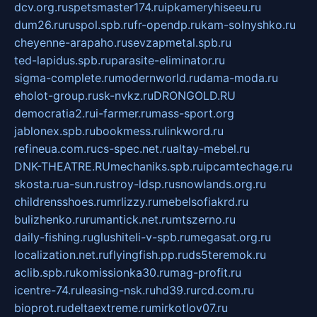
dcv.org.ru
spetsmaster174.ru
ipkameryhiseeu.ru
dum26.ru
ruspol.spb.ru
fr-opendp.ru
kam-solnyshko.ru
cheyenne-arapaho.ru
sevzapmetal.spb.ru
ted-lapidus.spb.ru
parasite-eliminator.ru
sigma-complete.ru
modernworld.ru
dama-moda.ru
eholot-group.ru
sk-nvkz.ru
DRONGOLD.RU
democratia2.ru
i-farmer.ru
mass-sport.org
jablonex.spb.ru
bookmess.ru
linkword.ru
refineua.com.ru
cs-spec.net.ru
altay-mebel.ru
DNK-THEATRE.RU
mechaniks.spb.ru
ipcamtechage.ru
skosta.ru
a-sun.ru
stroy-ldsp.ru
snowlands.org.ru
childrensshoes.ru
mrlizzy.ru
mebelsofiakrd.ru
bulizhenko.ru
rumantick.net.ru
mtszerno.ru
daily-fishing.ru
glushiteli-v-spb.ru
megasat.org.ru
localization.net.ru
flyingfish.pp.ru
ds5teremok.ru
aclib.spb.ru
komissionka30.ru
mag-profit.ru
icentre-74.ru
leasing-nsk.ru
hd39.ru
rcd.com.ru
bioprot.ru
deltaextreme.ru
mirkotlov07.ru