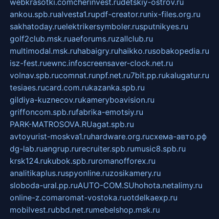
webkrasotki.com
cherinvest.ru
detskiy-ostrov.ru
ankou.spb.ru
alvesta1.ru
pdf-creator.ru
nix-files.org.ru
sakhatoday.ru
elektrikersymboler.ru
sputnikyes.ru
golf2club.msk.ru
aeforums.ru
zallclub.ru
multimodal.msk.ru
habaigry.ru
haikko.ru
sobakopedia.ru
isz-fest.ru
ewnc.info
screensaver-clock.net.ru
volnav.spb.ru
comnat.ru
npf.net.ru
7bit.pp.ru
kalugatur.ru
tesiaes.ru
card.com.ru
kazanka.spb.ru
gildiya-kuznecov.ru
kameryboavision.ru
griffoncom.spb.ru
fabrika-emotsiy.ru
PARK-MATROSOVA.RU
agat.spb.ru
avtoyurist-moskva1.ru
hardware.org.ru
схема-авто.рф
dg-lab.ru
angrup.ru
recruiter.spb.ru
music8.spb.ru
krsk124.ru
kubok.spb.ru
romanofforex.ru
analitikaplus.ru
spyonline.ru
zosikamery.ru
sloboda-ural.pp.ru
AUTO-COM.SU
hohota.net
alimy.ru
online-z.com
aromat-vostoka.ru
otdelkaexp.ru
mobilvest.ru
bbd.net.ru
mebelshop.msk.ru