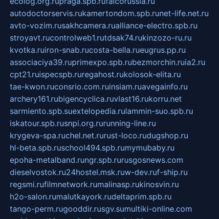
ecolog.org.ru
praga.spb.ru
falcorussia.ru
autodoctorservis.ru
kamertondom.spb.ru
net-life.net.ru
avto-vozim.ru
sakhcamera.ru
alliance-electro.spb.ru
stroyavt.ru
controlweb1.ru
tdsak74.ru
kinzozo-ru.ru
kvotka.ru
iron-snab.ru
costa-bella.ru
eugrus.pp.ru
associaciya39.ru
primexpo.spb.ru
bezmorchin.ru
ia2.ru
cpt21.ru
ispecspb.ru
regahost.ru
kolosok-elita.ru
tae-kwon.ru
consrio.com.ru
insiam.ru
avegainfo.ru
archery161.ru
bigencyclica.ru
vlast16.ru
korru.net
sarmiento.spb.su
extelopedia.ru
lammin-suo.spb.ru
iskatour.spb.ru
snpi.org.ru
running-line.ru
krygeva-spa.ru
chel.net.ru
rust-loco.ru
dugshop.ru
hl-beta.spb.ru
school494.spb.ru
mymubaby.ru
epoha-metalband.ru
ngr.spb.ru
rusgosnews.com
dieselvostok.ru
24hostel.msk.ru
w-dev.ru
f-ship.ru
regsmi.ru
filmnetwork.ru
malinasp.ru
kinosvin.ru
h2o-salon.ru
malutkayork.ru
deltaprim.spb.ru
tango-perm.ru
gooddir.ru
sgv.su
multiki-online.com