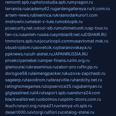
remontt.spb.ru
photostudia.spb.ru
myragon.ru
terramia.ru
academy62.ru
gardengallereya.ru
rti.com.ru
artem-news.ru
biserinca.ru
krasnodarkurort.com
imshowtv.ru
mebel-v-tule.ru
mobtopik.ru
pcsecurity.net.ru
tool-sib.ru
multimetrunit.ru
sp-tour.ru
fan-cs.ru
santeh-russia.ru
symbian9.net.ru
DSHAIR.RU
tmmotors.spb.ru
xjocuricopii.com
musavtomat.msk.ru
obustrojdom.ru
sovetcik.ru
ybaranovskaya.ru
ppknews.ru
cult-alshei.ru
JAPANRUSSIA.RU
proekciyamebel.ru
imper-finans.ru
rim.org.ru
glamourai.ru
brassminus.ru
zabor-pro.ru
ftn.pp.ru
dorogoe58.ru
laimengpacker.ru
kuzova-zapchasti.ru
sageerp.ru
taxodrom.ru
dsrazvitie.ru
hardcity.net.ru
ratinghomegames.ru
topservice25.ru
gubernyan.ru
gtglasslined.ru
ii4.ru
tssport.spb.ru
andorra24.com
blackwallstreet.ru
oboimos.ru
optim-doors.com.ru
ikuch.ru
nycr.org.ru
npa21.ru
vremya-ch.spb.ru
desert000.ru
ivtorgi.ru
ifiori.ru
catalog-statei.ru