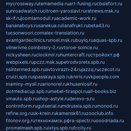
mycrossway.ru
temamedia.ru
art-fusing.ru
cbslefort.ru
sunroadwatch.ru
citroen-yaroslavl.ru
ratnews.msk.ru
sk-if.ru
joomlamoduli.ru
academic-work.ru
bananaboys.ru
sanekua.ru
lianafrukt.ru
beta43.ru
tucsonwoori.com
alex-translation.ru
avantgardeclinics.ru
noel.msk.ru
buylq.ru
aquas-spb.ru
vilnerivne.com
bobry-2.ru
vtoroe-solnce.ru
nickysheen.ru
clockmir.ru
huntercraft.ru
стройокт.рф
webpixels.ru
pczz.msk.su
petrodvorets.spb.ru
nsintermed.spb.ru
avtovirazh-24.ru
jazzq.ru
czecot.ru
cruizi.spb.ru
spasskaya.spb.ru
kniris.ru
vkpeople.com
maminy-mysli.ru
arionorel.ru
khuseniosif.ru
dotmediacup.spb.ru
mebel-tiraspol.ru
all-books.biz
vmauto.spb.ru
shop-astyle.ru
derevo-s.ru
contrinform.ru
gutserial.ru
mdrussia.spb.ru
monod.ru
refine.org.ru
uk-krein.ru
kamensk61.ru
zooclub.info
filonov.org.ru
технокамск.рф
ra-spectr.ru
ooodriada.ru
promelmash.spb.ru
ixtys.spb.ru
fccity.ru