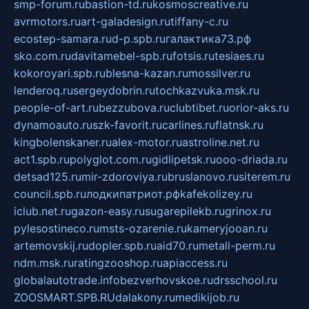
smp-forum.ru
bastion-td.ru
kosmoscreative.ru
avrmotors.ru
art-galadesign.ru
tiffany-c.ru
ecostep-samara.ru
d-p.spb.ru
галактика73.рф
sko.com.ru
davitamebel-spb.ru
fotsis.ru
tesiaes.ru
kokoroyari.spb.ru
blesna-kazan.ru
mossilver.ru
lenderoq.ru
sergeydobrin.ru
tochkazvuka.msk.ru
people-of-art.ru
bezzubova.ru
clubtibet.ru
orior-aks.ru
dynamoauto.ru
szk-favorit.ru
carlines.ru
flatnsk.ru
kingbolenskaner.ru
alex-motor.ru
astroline.net.ru
act1.spb.ru
polyglot.com.ru
gidlipetsk.ru
ooo-driada.ru
detsad125.ru
mir-zdoroviya.ru
bruslanovo.ru
siterem.ru
council.spb.ru
лодкипатриот.рф
kafekolizey.ru
iclub.net.ru
gazon-easy.ru
sugarepilekb.ru
grinox.ru
pylesostineco.ru
msts-ozarenie.ru
kameryjooan.ru
artemovskij.ru
dopler.spb.ru
aid70.ru
metall-perm.ru
ndm.msk.ru
ratingzooshop.ru
apiaccess.ru
globalautotrade.info
bezverhovskoe.ru
drsschool.ru
ZOOSMART.SPB.RU
dalakony.ru
medikijob.ru