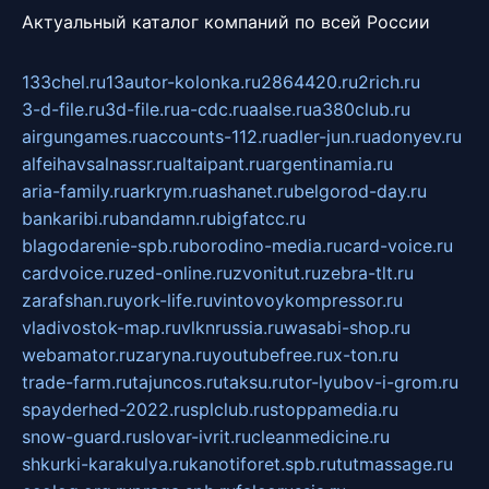
Актуальный каталог компаний по всей России
133chel.ru
13autor-kolonka.ru
2864420.ru
2rich.ru
3-d-file.ru
3d-file.ru
a-cdc.ru
aalse.ru
a380club.ru
airgungames.ru
accounts-112.ru
adler-jun.ru
adonyev.ru
alfeihavsalnassr.ru
altaipant.ru
argentinamia.ru
aria-family.ru
arkrym.ru
ashanet.ru
belgorod-day.ru
bankaribi.ru
bandamn.ru
bigfatcc.ru
blagodarenie-spb.ru
borodino-media.ru
card-voice.ru
cardvoice.ru
zed-online.ru
zvonitut.ru
zebra-tlt.ru
zarafshan.ru
york-life.ru
vintovoykompressor.ru
vladivostok-map.ru
vlknrussia.ru
wasabi-shop.ru
webamator.ru
zaryna.ru
youtubefree.ru
x-ton.ru
trade-farm.ru
tajuncos.ru
taksu.ru
tor-lyubov-i-grom.ru
spayderhed-2022.ru
splclub.ru
stoppamedia.ru
snow-guard.ru
slovar-ivrit.ru
cleanmedicine.ru
shkurki-karakulya.ru
kanotiforet.spb.ru
tutmassage.ru