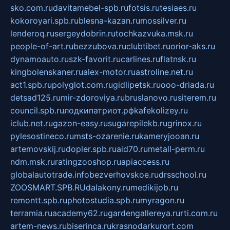
sko.com.ru
davitamebel-spb.ru
fotsis.ru
tesiaes.ru
kokoroyari.spb.ru
blesna-kazan.ru
mossilver.ru
lenderoq.ru
sergeydobrin.ru
tochkazvuka.msk.ru
people-of-art.ru
bezzubova.ru
clubtibet.ru
orior-aks.ru
dynamoauto.ru
szk-favorit.ru
carlines.ru
flatnsk.ru
kingbolenskaner.ru
alex-motor.ru
astroline.net.ru
act1.spb.ru
polyglot.com.ru
gidlipetsk.ru
ooo-driada.ru
detsad125.ru
mir-zdoroviya.ru
bruslanovo.ru
siterem.ru
council.spb.ru
лодкипатриот.рф
kafekolizey.ru
iclub.net.ru
gazon-easy.ru
sugarepilekb.ru
grinox.ru
pylesostineco.ru
msts-ozarenie.ru
kameryjooan.ru
artemovskij.ru
dopler.spb.ru
aid70.ru
metall-perm.ru
ndm.msk.ru
ratingzooshop.ru
apiaccess.ru
globalautotrade.info
bezverhovskoe.ru
drsschool.ru
ZOOSMART.SPB.RU
dalakony.ru
medikijob.ru
remontt.spb.ru
photostudia.spb.ru
myragon.ru
terramia.ru
academy62.ru
gardengallereya.ru
rti.com.ru
artem-news.ru
biserinca.ru
krasnodarkurort.com