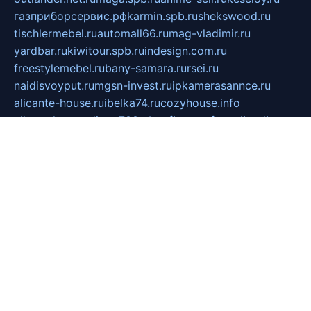
газприборсервис.рф
karmin.spb.ru
shekswood.ru
tischlermebel.ru
automall66.ru
mag-vladimir.ru
yardbar.ru
kiwitour.spb.ru
indesign.com.ru
freestylemebel.ru
bany-samara.ru
rsei.ru
naidisvoyput.ru
mgsn-invest.ru
ipkamerasannce.ru
alicante-house.ru
ibelka74.ru
cozyhouse.info
vlkargalev-studio.ru
700mb.ru
figura-ufa.ru
alina-live.ru
belarusiannews.ru
womenknow.ru
dos-vniimk.ru
sega.net.ru
dv.net.ru
phenomenonsofhistory.com
telesputnik.net.ru
wall.pp.ru
pylesosroidmi.ru
gtc-clan.ru
cligs.ru
bibikazap.ru
popova.org.ru
netwhistler.spb.ru
bellvil.ru
bonzon.ru
iss-vladik.ru
defiparis.net.ru
las-gryzas.ru
amku.ru
electednews.spb.ru
feather.org.ru
spar72.ru
tankiigri.ru
dominus.com.ru
ibtree.ru
sanykool.pp.ru
unixlib.org.ru
menatep.spb.ru
gartenterrassen.ru
printeka.ru
skvozilka.com.ru
parkovka-pub.ru
lovemobi.ru
art-ru.ru