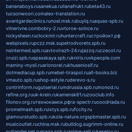
bananaboys.ru
sanekua.ru
lianafrukt.ru
beta43.ru
tucsonwoori.com
alex-translation.ru
avantgardeclinics.ru
noel.msk.ru
buylq.ru
aquas-spb.ru
vilnerivne.com
bobry-2.ru
vtoroe-solnce.ru
nickysheen.ru
clockmir.ru
huntercraft.ru
стройокт.рф
webpixels.ru
pczz.msk.su
petrodvorets.spb.ru
nsintermed.spb.ru
avtovirazh-24.ru
jazzq.ru
czecot.ru
cruizi.spb.ru
spasskaya.spb.ru
kniris.ru
vkpeople.com
maminy-mysli.ru
arionorel.ru
khuseniosif.ru
dotmediacup.spb.ru
mebel-tiraspol.ru
all-books.biz
vmauto.spb.ru
shop-astyle.ru
derevo-s.ru
contrinform.ru
gutserial.ru
mdrussia.spb.ru
monod.ru
refine.org.ru
uk-krein.ru
kamensk61.ru
zooclub.info
filonov.org.ru
технокамск.рф
ra-spectr.ru
ooodriada.ru
promelmash.spb.ru
ixtys.spb.ru
fccity.ru
glamourstudio.spb.ru
kola-nature.org
spbmaster.spb.ru
musicoutlet.ru
china.msk.ru
bulldog.su
grimm-online.ru
outlander.net.ru
maga.spb.ru
anime-sell.ru
keseloy.ru