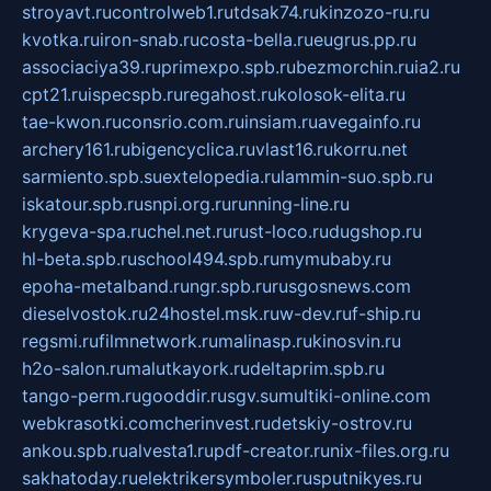
stroyavt.ru
controlweb1.ru
tdsak74.ru
kinzozo-ru.ru
kvotka.ru
iron-snab.ru
costa-bella.ru
eugrus.pp.ru
associaciya39.ru
primexpo.spb.ru
bezmorchin.ru
ia2.ru
cpt21.ru
ispecspb.ru
regahost.ru
kolosok-elita.ru
tae-kwon.ru
consrio.com.ru
insiam.ru
avegainfo.ru
archery161.ru
bigencyclica.ru
vlast16.ru
korru.net
sarmiento.spb.su
extelopedia.ru
lammin-suo.spb.ru
iskatour.spb.ru
snpi.org.ru
running-line.ru
krygeva-spa.ru
chel.net.ru
rust-loco.ru
dugshop.ru
hl-beta.spb.ru
school494.spb.ru
mymubaby.ru
epoha-metalband.ru
ngr.spb.ru
rusgosnews.com
dieselvostok.ru
24hostel.msk.ru
w-dev.ru
f-ship.ru
regsmi.ru
filmnetwork.ru
malinasp.ru
kinosvin.ru
h2o-salon.ru
malutkayork.ru
deltaprim.spb.ru
tango-perm.ru
gooddir.ru
sgv.su
multiki-online.com
webkrasotki.com
cherinvest.ru
detskiy-ostrov.ru
ankou.spb.ru
alvesta1.ru
pdf-creator.ru
nix-files.org.ru
sakhatoday.ru
elektrikersymboler.ru
sputnikyes.ru