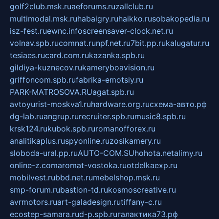
golf2club.msk.ru
aeforums.ru
zallclub.ru
multimodal.msk.ru
habaigry.ru
haikko.ru
sobakopedia.ru
isz-fest.ru
ewnc.info
screensaver-clock.net.ru
volnav.spb.ru
comnat.ru
npf.net.ru
7bit.pp.ru
kalugatur.ru
tesiaes.ru
card.com.ru
kazanka.spb.ru
gildiya-kuznecov.ru
kameryboavision.ru
griffoncom.spb.ru
fabrika-emotsiy.ru
PARK-MATROSOVA.RU
agat.spb.ru
avtoyurist-moskva1.ru
hardware.org.ru
схема-авто.рф
dg-lab.ru
angrup.ru
recruiter.spb.ru
music8.spb.ru
krsk124.ru
kubok.spb.ru
romanofforex.ru
analitikaplus.ru
spyonline.ru
zosikamery.ru
sloboda-ural.pp.ru
AUTO-COM.SU
hohota.net
alimy.ru
online-z.com
aromat-vostoka.ru
otdelkaexp.ru
mobilvest.ru
bbd.net.ru
mebelshop.msk.ru
smp-forum.ru
bastion-td.ru
kosmoscreative.ru
avrmotors.ru
art-galadesign.ru
tiffany-c.ru
ecostep-samara.ru
d-p.spb.ru
галактика73.рф