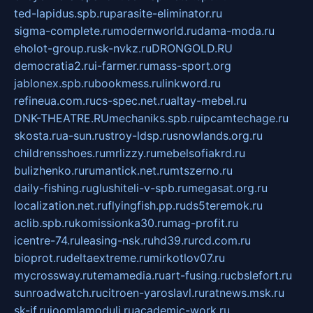
ted-lapidus.spb.ru
parasite-eliminator.ru
sigma-complete.ru
modernworld.ru
dama-moda.ru
eholot-group.ru
sk-nvkz.ru
DRONGOLD.RU
democratia2.ru
i-farmer.ru
mass-sport.org
jablonex.spb.ru
bookmess.ru
linkword.ru
refineua.com.ru
cs-spec.net.ru
altay-mebel.ru
DNK-THEATRE.RU
mechaniks.spb.ru
ipcamtechage.ru
skosta.ru
a-sun.ru
stroy-ldsp.ru
snowlands.org.ru
childrensshoes.ru
mrlizzy.ru
mebelsofiakrd.ru
bulizhenko.ru
rumantick.net.ru
mtszerno.ru
daily-fishing.ru
glushiteli-v-spb.ru
megasat.org.ru
localization.net.ru
flyingfish.pp.ru
ds5teremok.ru
aclib.spb.ru
komissionka30.ru
mag-profit.ru
icentre-74.ru
leasing-nsk.ru
hd39.ru
rcd.com.ru
bioprot.ru
deltaextreme.ru
mirkotlov07.ru
mycrossway.ru
temamedia.ru
art-fusing.ru
cbslefort.ru
sunroadwatch.ru
citroen-yaroslavl.ru
ratnews.msk.ru
sk-if.ru
joomlamoduli.ru
academic-work.ru