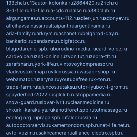
133chel.ru
13autor-kolonka.ru
2864420.ru
2rich.ru
3-d-file.ru
3d-file.ru
a-cdc.ru
aalse.ru
a380club.ru
airgungames.ru
accounts-112.ru
adler-jun.ru
adonyev.ru
alfeihavsalnassr.ru
altaipant.ru
argentinamia.ru
aria-family.ru
arkrym.ru
ashanet.ru
belgorod-day.ru
bankaribi.ru
bandamn.ru
bigfatcc.ru
blagodarenie-spb.ru
borodino-media.ru
card-voice.ru
cardvoice.ru
zed-online.ru
zvonitut.ru
zebra-tlt.ru
zarafshan.ru
york-life.ru
vintovoykompressor.ru
vladivostok-map.ru
vlknrussia.ru
wasabi-shop.ru
webamator.ru
zaryna.ru
youtubefree.ru
x-ton.ru
trade-farm.ru
tajuncos.ru
taksu.ru
tor-lyubov-i-grom.ru
spayderhed-2022.ru
splclub.ru
stoppamedia.ru
snow-guard.ru
slovar-ivrit.ru
cleanmedicine.ru
shkurki-karakulya.ru
kanotiforet.spb.ru
tutmassage.ru
ecolog.org.ru
praga.spb.ru
falcorussia.ru
autodoctorservis.ru
kamertondom.spb.ru
net-life.net.ru
avto-vozim.ru
sakhcamera.ru
alliance-electro.spb.ru