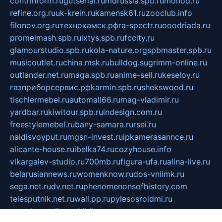
contrinform.ru
gutserial.ru
mdrussia.spb.ru
monod.ru
refine.org.ru
uk-krein.ru
kamensk61.ru
zooclub.info
filonov.org.ru
технокамск.рф
ra-spectr.ru
ooodriada.ru
promelmash.spb.ru
ixtys.spb.ru
fccity.ru
glamourstudio.spb.ru
kola-nature.org
spbmaster.spb.ru
musicoutlet.ru
china.msk.ru
bulldog.su
grimm-online.ru
outlander.net.ru
maga.spb.ru
anime-sell.ru
keseloy.ru
газприборсервис.рф
karmin.spb.ru
shekswood.ru
tischlermebel.ru
automall66.ru
mag-vladimir.ru
yardbar.ru
kiwitour.spb.ru
indesign.com.ru
freestylemebel.ru
bany-samara.ru
rsei.ru
naidisvoyput.ru
mgsn-invest.ru
ipkamerasannce.ru
alicante-house.ru
ibelka74.ru
cozyhouse.info
vlkargalev-studio.ru
700mb.ru
figura-ufa.ru
alina-live.ru
belarusiannews.ru
womenknow.ru
dos-vniimk.ru
sega.net.ru
dv.net.ru
phenomenonsofhistory.com
telesputnik.net.ru
wall.pp.ru
pylesosroidmi.ru
gtc-clan.ru
cligs.ru
bibikazap.ru
popova.org.ru