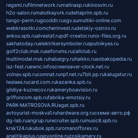
regsmi.ru
filmnetwork.ru
malinasp.ru
kinosvin.ru
h2o-salon.ru
malutkayork.ru
deltaprim.spb.ru
tango-perm.ru
gooddir.ru
sgv.su
multiki-online.com
webkrasotki.com
cherinvest.ru
detskiy-ostrov.ru
ankou.spb.ru
alvesta1.ru
pdf-creator.ru
nix-files.org.ru
sakhatoday.ru
elektrikersymboler.ru
sputnikyes.ru
golf2club.msk.ru
aeforums.ru
zallclub.ru
multimodal.msk.ru
habaigry.ru
haikko.ru
sobakopedia.ru
isz-fest.ru
ewnc.info
screensaver-clock.net.ru
volnav.spb.ru
comnat.ru
npf.net.ru
7bit.pp.ru
kalugatur.ru
tesiaes.ru
card.com.ru
kazanka.spb.ru
gildiya-kuznecov.ru
kameryboavision.ru
griffoncom.spb.ru
fabrika-emotsiy.ru
PARK-MATROSOVA.RU
agat.spb.ru
avtoyurist-moskva1.ru
hardware.org.ru
схема-авто.рф
dg-lab.ru
angrup.ru
recruiter.spb.ru
music8.spb.ru
krsk124.ru
kubok.spb.ru
romanofforex.ru
analitikaplus.ru
spyonline.ru
zosikamery.ru