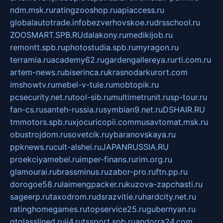
ndm.msk.ru
ratingzooshop.ru
apiaccess.ru
globalautotrade.info
bezverhovskoe.ru
drsschool.ru
ZOOSMART.SPB.RU
dalakony.ru
medikijob.ru
remontt.spb.ru
photostudia.spb.ru
myragon.ru
terramia.ru
academy62.ru
gardengallereya.ru
rti.com.ru
artem-news.ru
biserinca.ru
krasnodarkurort.com
imshowtv.ru
mebel-v-tule.ru
mobtopik.ru
pcsecurity.net.ru
tool-sib.ru
multimetrunit.ru
sp-tour.ru
fan-cs.ru
santeh-russia.ru
symbian9.net.ru
DSHAIR.RU
tmmotors.spb.ru
xjocuricopii.com
musavtomat.msk.ru
obustrojdom.ru
sovetcik.ru
ybaranovskaya.ru
ppknews.ru
cult-alshei.ru
JAPANRUSSIA.RU
proekciyamebel.ru
imper-finans.ru
rim.org.ru
glamourai.ru
brassminus.ru
zabor-pro.ru
ftn.pp.ru
dorogoe58.ru
laimengpacker.ru
kuzova-zapchasti.ru
sageerp.ru
taxodrom.ru
dsrazvitie.ru
hardcity.net.ru
ratinghomegames.ru
topservice25.ru
gubernyan.ru
gtglasslined.ru
ii4.ru
tssport.spb.ru
andorra24.com