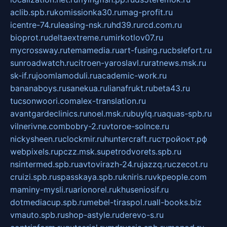
aclib.spb.ru
komissionka30.ru
mag-profit.ru
icentre-74.ru
leasing-nsk.ru
hd39.ru
rcd.com.ru
bioprot.ru
deltaextreme.ru
mirkotlov07.ru
mycrossway.ru
temamedia.ru
art-fusing.ru
cbslefort.ru
sunroadwatch.ru
citroen-yaroslavl.ru
ratnews.msk.ru
sk-if.ru
joomlamoduli.ru
academic-work.ru
bananaboys.ru
sanekua.ru
lianafrukt.ru
beta43.ru
tucsonwoori.com
alex-translation.ru
avantgardeclinics.ru
noel.msk.ru
buylq.ru
aquas-spb.ru
vilnerivne.com
bobry-2.ru
vtoroe-solnce.ru
nickysheen.ru
clockmir.ru
huntercraft.ru
стройокт.рф
webpixels.ru
pczz.msk.su
petrodvorets.spb.ru
nsintermed.spb.ru
avtovirazh-24.ru
jazzq.ru
czecot.ru
cruizi.spb.ru
spasskaya.spb.ru
kniris.ru
vkpeople.com
maminy-mysli.ru
arionorel.ru
khuseniosif.ru
dotmediacup.spb.ru
mebel-tiraspol.ru
all-books.biz
vmauto.spb.ru
shop-astyle.ru
derevo-s.ru