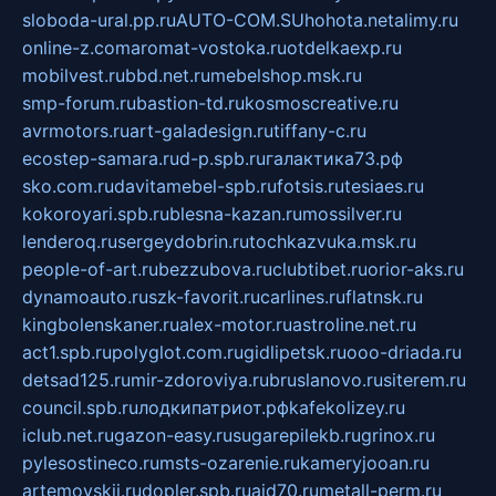
sloboda-ural.pp.ru
AUTO-COM.SU
hohota.net
alimy.ru
online-z.com
aromat-vostoka.ru
otdelkaexp.ru
mobilvest.ru
bbd.net.ru
mebelshop.msk.ru
smp-forum.ru
bastion-td.ru
kosmoscreative.ru
avrmotors.ru
art-galadesign.ru
tiffany-c.ru
ecostep-samara.ru
d-p.spb.ru
галактика73.рф
sko.com.ru
davitamebel-spb.ru
fotsis.ru
tesiaes.ru
kokoroyari.spb.ru
blesna-kazan.ru
mossilver.ru
lenderoq.ru
sergeydobrin.ru
tochkazvuka.msk.ru
people-of-art.ru
bezzubova.ru
clubtibet.ru
orior-aks.ru
dynamoauto.ru
szk-favorit.ru
carlines.ru
flatnsk.ru
kingbolenskaner.ru
alex-motor.ru
astroline.net.ru
act1.spb.ru
polyglot.com.ru
gidlipetsk.ru
ooo-driada.ru
detsad125.ru
mir-zdoroviya.ru
bruslanovo.ru
siterem.ru
council.spb.ru
лодкипатриот.рф
kafekolizey.ru
iclub.net.ru
gazon-easy.ru
sugarepilekb.ru
grinox.ru
pylesostineco.ru
msts-ozarenie.ru
kameryjooan.ru
artemovskij.ru
dopler.spb.ru
aid70.ru
metall-perm.ru