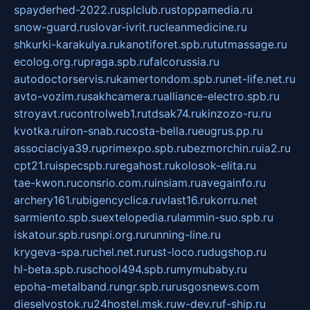
spayderhed-2022.ru
splclub.ru
stoppamedia.ru
snow-guard.ru
slovar-ivrit.ru
cleanmedicine.ru
shkurki-karakulya.ru
kanotiforet.spb.ru
tutmassage.ru
ecolog.org.ru
praga.spb.ru
falcorussia.ru
autodoctorservis.ru
kamertondom.spb.ru
net-life.net.ru
avto-vozim.ru
sakhcamera.ru
alliance-electro.spb.ru
stroyavt.ru
controlweb1.ru
tdsak74.ru
kinzozo-ru.ru
kvotka.ru
iron-snab.ru
costa-bella.ru
eugrus.pp.ru
associaciya39.ru
primexpo.spb.ru
bezmorchin.ru
ia2.ru
cpt21.ru
ispecspb.ru
regahost.ru
kolosok-elita.ru
tae-kwon.ru
consrio.com.ru
insiam.ru
avegainfo.ru
archery161.ru
bigencyclica.ru
vlast16.ru
korru.net
sarmiento.spb.su
extelopedia.ru
lammin-suo.spb.ru
iskatour.spb.ru
snpi.org.ru
running-line.ru
krygeva-spa.ru
chel.net.ru
rust-loco.ru
dugshop.ru
hl-beta.spb.ru
school494.spb.ru
mymubaby.ru
epoha-metalband.ru
ngr.spb.ru
rusgosnews.com
dieselvostok.ru
24hostel.msk.ru
w-dev.ru
f-ship.ru