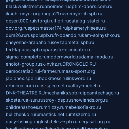
blackwallstreet.ru
oboimos.ru
optim-doors.com.ru
ikuch.ru
nycr.org.ru
npa21.ru
vremya-ch.spb.ru
desert000.ru
ivtorgi.ru
ifiori.ru
catalog-statei.ru
dcv.org.ru
spetsmaster174.ru
ipkameryhiseeu.ru
dum26.ru
ruspol.spb.ru
fr-opendp.ru
kam-solnyshko.ru
cheyenne-arapaho.ru
sevzapmetal.spb.ru
ted-lapidus.spb.ru
parasite-eliminator.ru
sigma-complete.ru
modernworld.ru
dama-moda.ru
eholot-group.ru
sk-nvkz.ru
DRONGOLD.RU
democratia2.ru
i-farmer.ru
mass-sport.org
jablonex.spb.ru
bookmess.ru
linkword.ru
refineua.com.ru
cs-spec.net.ru
altay-mebel.ru
DNK-THEATRE.RU
mechaniks.spb.ru
ipcamtechage.ru
skosta.ru
a-sun.ru
stroy-ldsp.ru
snowlands.org.ru
childrensshoes.ru
mrlizzy.ru
mebelsofiakrd.ru
bulizhenko.ru
rumantick.net.ru
mtszerno.ru
daily-fishing.ru
glushiteli-v-spb.ru
megasat.org.ru
localization.net.ru
flyingfish.pp.ru
ds5teremok.ru