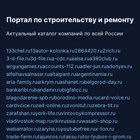
Портал по строительству и ремонту
Актуальный каталог компаний по всей России
133chel.ru
13autor-kolonka.ru
2864420.ru
2rich.ru
3-d-file.ru
3d-file.ru
a-cdc.ru
aalse.ru
a380club.ru
airgungames.ru
accounts-112.ru
adler-jun.ru
adonyev.ru
alfeihavsalnassr.ru
altaipant.ru
argentinamia.ru
aria-family.ru
arkrym.ru
ashanet.ru
belgorod-day.ru
bankaribi.ru
bandamn.ru
bigfatcc.ru
blagodarenie-spb.ru
borodino-media.ru
card-voice.ru
cardvoice.ru
zed-online.ru
zvonitut.ru
zebra-tlt.ru
zarafshan.ru
york-life.ru
vintovoykompressor.ru
vladivostok-map.ru
vlknrussia.ru
wasabi-shop.ru
webamator.ru
zaryna.ru
youtubefree.ru
x-ton.ru
trade-farm.ru
tajuncos.ru
taksu.ru
tor-lyubov-i-grom.ru