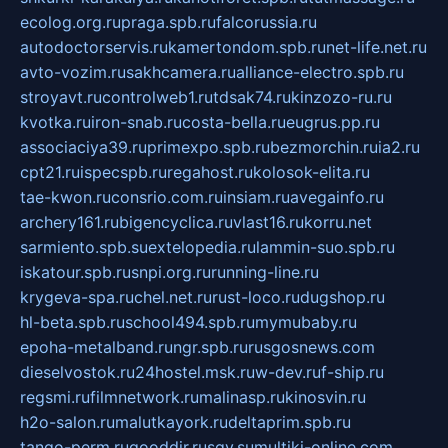
ecolog.org.ru
praga.spb.ru
falcorussia.ru
autodoctorservis.ru
kamertondom.spb.ru
net-life.net.ru
avto-vozim.ru
sakhcamera.ru
alliance-electro.spb.ru
stroyavt.ru
controlweb1.ru
tdsak74.ru
kinzozo-ru.ru
kvotka.ru
iron-snab.ru
costa-bella.ru
eugrus.pp.ru
associaciya39.ru
primexpo.spb.ru
bezmorchin.ru
ia2.ru
cpt21.ru
ispecspb.ru
regahost.ru
kolosok-elita.ru
tae-kwon.ru
consrio.com.ru
insiam.ru
avegainfo.ru
archery161.ru
bigencyclica.ru
vlast16.ru
korru.net
sarmiento.spb.su
extelopedia.ru
lammin-suo.spb.ru
iskatour.spb.ru
snpi.org.ru
running-line.ru
krygeva-spa.ru
chel.net.ru
rust-loco.ru
dugshop.ru
hl-beta.spb.ru
school494.spb.ru
mymubaby.ru
epoha-metalband.ru
ngr.spb.ru
rusgosnews.com
dieselvostok.ru
24hostel.msk.ru
w-dev.ru
f-ship.ru
regsmi.ru
filmnetwork.ru
malinasp.ru
kinosvin.ru
h2o-salon.ru
malutkayork.ru
deltaprim.spb.ru
tango-perm.ru
gooddir.ru
sgv.su
multiki-online.com