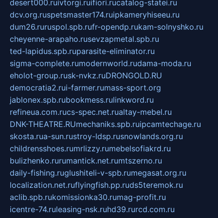
desert000.ru
ivtorgi.ru
ifiori.ru
catalog-statei.ru
dcv.org.ru
spetsmaster174.ru
ipkameryhiseeu.ru
dum26.ru
ruspol.spb.ru
fr-opendp.ru
kam-solnyshko.ru
cheyenne-arapaho.ru
sevzapmetal.spb.ru
ted-lapidus.spb.ru
parasite-eliminator.ru
sigma-complete.ru
modernworld.ru
dama-moda.ru
eholot-group.ru
sk-nvkz.ru
DRONGOLD.RU
democratia2.ru
i-farmer.ru
mass-sport.org
jablonex.spb.ru
bookmess.ru
linkword.ru
refineua.com.ru
cs-spec.net.ru
altay-mebel.ru
DNK-THEATRE.RU
mechaniks.spb.ru
ipcamtechage.ru
skosta.ru
a-sun.ru
stroy-ldsp.ru
snowlands.org.ru
childrensshoes.ru
mrlizzy.ru
mebelsofiakrd.ru
bulizhenko.ru
rumantick.net.ru
mtszerno.ru
daily-fishing.ru
glushiteli-v-spb.ru
megasat.org.ru
localization.net.ru
flyingfish.pp.ru
ds5teremok.ru
aclib.spb.ru
komissionka30.ru
mag-profit.ru
icentre-74.ru
leasing-nsk.ru
hd39.ru
rcd.com.ru