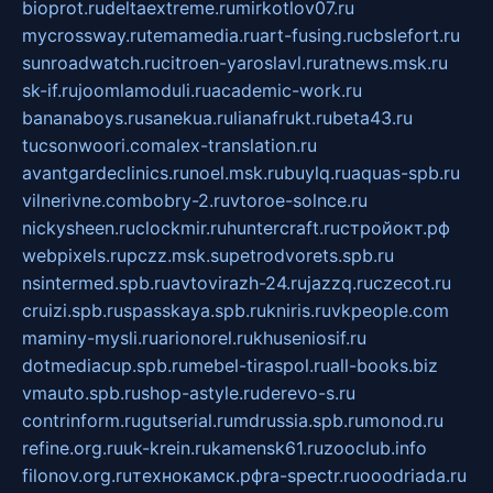
bioprot.ru
deltaextreme.ru
mirkotlov07.ru
mycrossway.ru
temamedia.ru
art-fusing.ru
cbslefort.ru
sunroadwatch.ru
citroen-yaroslavl.ru
ratnews.msk.ru
sk-if.ru
joomlamoduli.ru
academic-work.ru
bananaboys.ru
sanekua.ru
lianafrukt.ru
beta43.ru
tucsonwoori.com
alex-translation.ru
avantgardeclinics.ru
noel.msk.ru
buylq.ru
aquas-spb.ru
vilnerivne.com
bobry-2.ru
vtoroe-solnce.ru
nickysheen.ru
clockmir.ru
huntercraft.ru
стройокт.рф
webpixels.ru
pczz.msk.su
petrodvorets.spb.ru
nsintermed.spb.ru
avtovirazh-24.ru
jazzq.ru
czecot.ru
cruizi.spb.ru
spasskaya.spb.ru
kniris.ru
vkpeople.com
maminy-mysli.ru
arionorel.ru
khuseniosif.ru
dotmediacup.spb.ru
mebel-tiraspol.ru
all-books.biz
vmauto.spb.ru
shop-astyle.ru
derevo-s.ru
contrinform.ru
gutserial.ru
mdrussia.spb.ru
monod.ru
refine.org.ru
uk-krein.ru
kamensk61.ru
zooclub.info
filonov.org.ru
технокамск.рф
ra-spectr.ru
ooodriada.ru