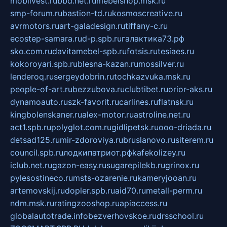
mobilvest.ru
bbd.net.ru
mebelshop.msk.ru
smp-forum.ru
bastion-td.ru
kosmoscreative.ru
avrmotors.ru
art-galadesign.ru
tiffany-c.ru
ecostep-samara.ru
d-p.spb.ru
галактика73.рф
sko.com.ru
davitamebel-spb.ru
fotsis.ru
tesiaes.ru
kokoroyari.spb.ru
blesna-kazan.ru
mossilver.ru
lenderoq.ru
sergeydobrin.ru
tochkazvuka.msk.ru
people-of-art.ru
bezzubova.ru
clubtibet.ru
orior-aks.ru
dynamoauto.ru
szk-favorit.ru
carlines.ru
flatnsk.ru
kingbolenskaner.ru
alex-motor.ru
astroline.net.ru
act1.spb.ru
polyglot.com.ru
gidlipetsk.ru
ooo-driada.ru
detsad125.ru
mir-zdoroviya.ru
bruslanovo.ru
siterem.ru
council.spb.ru
лодкипатриот.рф
kafekolizey.ru
iclub.net.ru
gazon-easy.ru
sugarepilekb.ru
grinox.ru
pylesostineco.ru
msts-ozarenie.ru
kameryjooan.ru
artemovskij.ru
dopler.spb.ru
aid70.ru
metall-perm.ru
ndm.msk.ru
ratingzooshop.ru
apiaccess.ru
globalautotrade.info
bezverhovskoe.ru
drsschool.ru