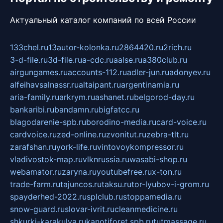
Актуальный каталог компаний по всей России
133chel.ru
13autor-kolonka.ru
2864420.ru
2rich.ru
3-d-file.ru
3d-file.ru
a-cdc.ru
aalse.ru
a380club.ru
airgungames.ru
accounts-112.ru
adler-jun.ru
adonyev.ru
alfeihavsalnassr.ru
altaipant.ru
argentinamia.ru
aria-family.ru
arkrym.ru
ashanet.ru
belgorod-day.ru
bankaribi.ru
bandamn.ru
bigfatcc.ru
blagodarenie-spb.ru
borodino-media.ru
card-voice.ru
cardvoice.ru
zed-online.ru
zvonitut.ru
zebra-tlt.ru
zarafshan.ru
york-life.ru
vintovoykompressor.ru
vladivostok-map.ru
vlknrussia.ru
wasabi-shop.ru
webamator.ru
zaryna.ru
youtubefree.ru
x-ton.ru
trade-farm.ru
tajuncos.ru
taksu.ru
tor-lyubov-i-grom.ru
spayderhed-2022.ru
splclub.ru
stoppamedia.ru
snow-guard.ru
slovar-ivrit.ru
cleanmedicine.ru
shkurki-karakulya.ru
kanotiforet.spb.ru
tutmassage.ru