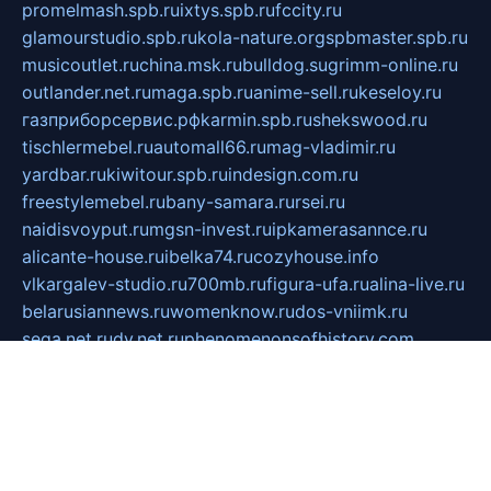
promelmash.spb.ru
ixtys.spb.ru
fccity.ru
glamourstudio.spb.ru
kola-nature.org
spbmaster.spb.ru
musicoutlet.ru
china.msk.ru
bulldog.su
grimm-online.ru
outlander.net.ru
maga.spb.ru
anime-sell.ru
keseloy.ru
газприборсервис.рф
karmin.spb.ru
shekswood.ru
tischlermebel.ru
automall66.ru
mag-vladimir.ru
yardbar.ru
kiwitour.spb.ru
indesign.com.ru
freestylemebel.ru
bany-samara.ru
rsei.ru
naidisvoyput.ru
mgsn-invest.ru
ipkamerasannce.ru
alicante-house.ru
ibelka74.ru
cozyhouse.info
vlkargalev-studio.ru
700mb.ru
figura-ufa.ru
alina-live.ru
belarusiannews.ru
womenknow.ru
dos-vniimk.ru
sega.net.ru
dv.net.ru
phenomenonsofhistory.com
telesputnik.net.ru
wall.pp.ru
pylesosroidmi.ru
gtc-clan.ru
cligs.ru
bibikazap.ru
popova.org.ru
netwhistler.spb.ru
bellvil.ru
bonzon.ru
iss-vladik.ru
defiparis.net.ru
las-gryzas.ru
amku.ru
electednews.spb.ru
feather.org.ru
spar72.ru
tankiigri.ru