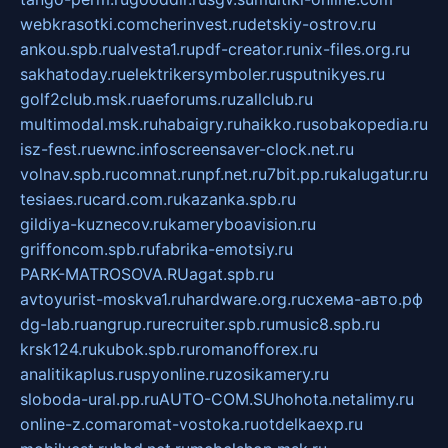
webkrasotki.com
cherinvest.ru
detskiy-ostrov.ru
ankou.spb.ru
alvesta1.ru
pdf-creator.ru
nix-files.org.ru
sakhatoday.ru
elektrikersymboler.ru
sputnikyes.ru
golf2club.msk.ru
aeforums.ru
zallclub.ru
multimodal.msk.ru
habaigry.ru
haikko.ru
sobakopedia.ru
isz-fest.ru
ewnc.info
screensaver-clock.net.ru
volnav.spb.ru
comnat.ru
npf.net.ru
7bit.pp.ru
kalugatur.ru
tesiaes.ru
card.com.ru
kazanka.spb.ru
gildiya-kuznecov.ru
kameryboavision.ru
griffoncom.spb.ru
fabrika-emotsiy.ru
PARK-MATROSOVA.RU
agat.spb.ru
avtoyurist-moskva1.ru
hardware.org.ru
схема-авто.рф
dg-lab.ru
angrup.ru
recruiter.spb.ru
music8.spb.ru
krsk124.ru
kubok.spb.ru
romanofforex.ru
analitikaplus.ru
spyonline.ru
zosikamery.ru
sloboda-ural.pp.ru
AUTO-COM.SU
hohota.net
alimy.ru
online-z.com
aromat-vostoka.ru
otdelkaexp.ru