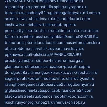
ZOOSMART.SPB.RU
dalakony.ru
medikijob.ru
remontt.spb.ru
photostudia.spb.ru
myragon.ru
terramia.ru
academy62.ru
gardengallereya.ru
rti.com.ru
artem-news.ru
biserinca.ru
krasnodarkurort.com
imshowtv.ru
mebel-v-tule.ru
mobtopik.ru
pcsecurity.net.ru
tool-sib.ru
multimetrunit.ru
sp-tour.ru
fan-cs.ru
santeh-russia.ru
symbian9.net.ru
DSHAIR.RU
tmmotors.spb.ru
xjocuricopii.com
musavtomat.msk.ru
obustrojdom.ru
sovetcik.ru
ybaranovskaya.ru
ppknews.ru
cult-alshei.ru
JAPANRUSSIA.RU
proekciyamebel.ru
imper-finans.ru
rim.org.ru
glamourai.ru
brassminus.ru
zabor-pro.ru
ftn.pp.ru
dorogoe58.ru
laimengpacker.ru
kuzova-zapchasti.ru
sageerp.ru
taxodrom.ru
dsrazvitie.ru
hardcity.net.ru
ratinghomegames.ru
topservice25.ru
gubernyan.ru
gtglasslined.ru
ii4.ru
tssport.spb.ru
andorra24.com
blackwallstreet.ru
oboimos.ru
optim-doors.com.ru
ikuch.ru
nycr.org.ru
npa21.ru
vremya-ch.spb.ru