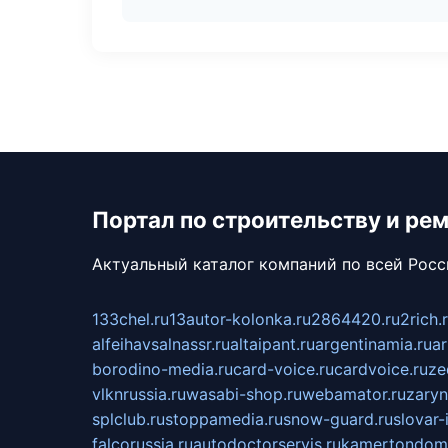
Портал по строительству и ре
Актуальный каталог компаний по всей Рос
133chel.ru
13autor-kolonka.ru
2864420.ru
2rich.
alfeihavsalnassr.ru
altaipant.ru
argentinamia.ru
ar
borodino-media.ru
card-voice.ru
cardvoice.ru
ze
vlknrussia.ru
wasabi-shop.ru
webamator.ru
zaryn
splclub.ru
stoppamedia.ru
snow-guard.ru
slovar-i
falcorussia.ru
autodoctorservis.ru
kamertondom.