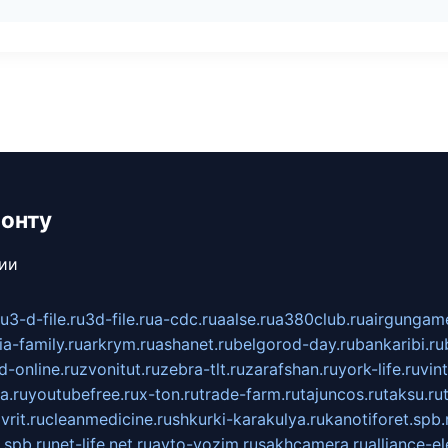
монту
сии
ru
3-d-file.ru
3d-file.ru
a-cdc.ru
aalse.ru
a380club.ru
airgungame
ia-family.ru
arkrym.ru
ashanet.ru
belgorod-day.ru
bankaribi.ru
d-online.ru
zvonitut.ru
zebra-tlt.ru
zarafshan.ru
york-life.ru
vin
a.ru
youtubefree.ru
x-ton.ru
trade-farm.ru
tajuncos.ru
taksu.ru
vrit.ru
cleanmedicine.ru
shkurki-karakulya.ru
kanotiforet.spb.
spb.ru
net-life.net.ru
avto-vozim.ru
sakhcamera.ru
alliance-e