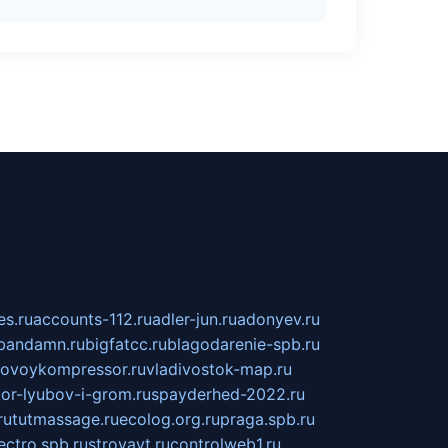
s.ru
accounts-112.ru
adler-jun.ru
adonyev.ru
bandamn.ru
bigfatcc.ru
blagodarenie-spb.ru
tovoykompressor.ru
vladivostok-map.ru
tor-lyubov-i-grom.ru
spayderhed-2022.ru
ru
tutmassage.ru
ecolog.org.ru
praga.spb.ru
lectro.spb.ru
stroyavt.ru
controlweb1.ru