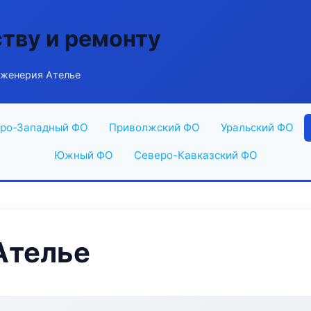
ству и ремонту
женерия Ателье
ро-Западный ФО
Приволжский ФО
Уральский ФО
Южный ФО
Северо-Кавказский ФО
Ателье