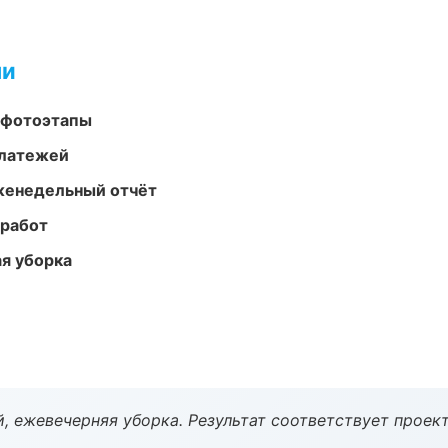
ми
 фотоэтапы
платежей
женедельный отчёт
 работ
ая уборка
, ежевечерняя уборка. Результат соответствует проект