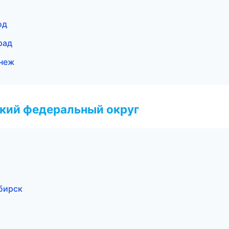
од
рад
онеж
ский федеральный округ
бирск