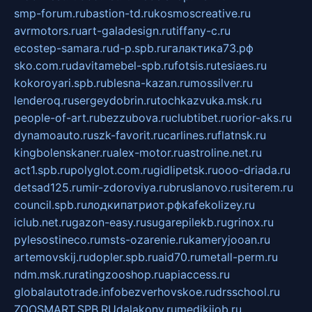
smp-forum.ru
bastion-td.ru
kosmoscreative.ru
avrmotors.ru
art-galadesign.ru
tiffany-c.ru
ecostep-samara.ru
d-p.spb.ru
галактика73.рф
sko.com.ru
davitamebel-spb.ru
fotsis.ru
tesiaes.ru
kokoroyari.spb.ru
blesna-kazan.ru
mossilver.ru
lenderoq.ru
sergeydobrin.ru
tochkazvuka.msk.ru
people-of-art.ru
bezzubova.ru
clubtibet.ru
orior-aks.ru
dynamoauto.ru
szk-favorit.ru
carlines.ru
flatnsk.ru
kingbolenskaner.ru
alex-motor.ru
astroline.net.ru
act1.spb.ru
polyglot.com.ru
gidlipetsk.ru
ooo-driada.ru
detsad125.ru
mir-zdoroviya.ru
bruslanovo.ru
siterem.ru
council.spb.ru
лодкипатриот.рф
kafekolizey.ru
iclub.net.ru
gazon-easy.ru
sugarepilekb.ru
grinox.ru
pylesostineco.ru
msts-ozarenie.ru
kameryjooan.ru
artemovskij.ru
dopler.spb.ru
aid70.ru
metall-perm.ru
ndm.msk.ru
ratingzooshop.ru
apiaccess.ru
globalautotrade.info
bezverhovskoe.ru
drsschool.ru
ZOOSMART.SPB.RU
dalakony.ru
medikijob.ru