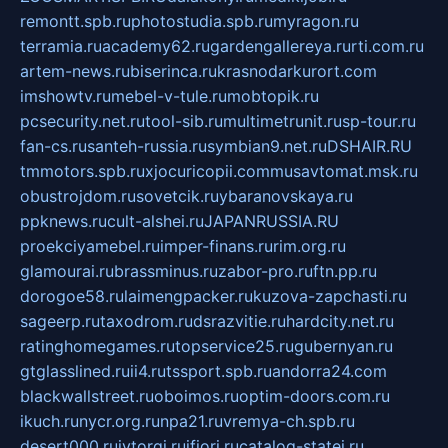
remontt.spb.ru
photostudia.spb.ru
myragon.ru
terramia.ru
academy62.ru
gardengallereya.ru
rti.com.ru
artem-news.ru
biserinca.ru
krasnodarkurort.com
imshowtv.ru
mebel-v-tule.ru
mobtopik.ru
pcsecurity.net.ru
tool-sib.ru
multimetrunit.ru
sp-tour.ru
fan-cs.ru
santeh-russia.ru
symbian9.net.ru
DSHAIR.RU
tmmotors.spb.ru
xjocuricopii.com
musavtomat.msk.ru
obustrojdom.ru
sovetcik.ru
ybaranovskaya.ru
ppknews.ru
cult-alshei.ru
JAPANRUSSIA.RU
proekciyamebel.ru
imper-finans.ru
rim.org.ru
glamourai.ru
brassminus.ru
zabor-pro.ru
ftn.pp.ru
dorogoe58.ru
laimengpacker.ru
kuzova-zapchasti.ru
sageerp.ru
taxodrom.ru
dsrazvitie.ru
hardcity.net.ru
ratinghomegames.ru
topservice25.ru
gubernyan.ru
gtglasslined.ru
ii4.ru
tssport.spb.ru
andorra24.com
blackwallstreet.ru
oboimos.ru
optim-doors.com.ru
ikuch.ru
nycr.org.ru
npa21.ru
vremya-ch.spb.ru
desert000.ru
ivtorgi.ru
ifiori.ru
catalog-statei.ru