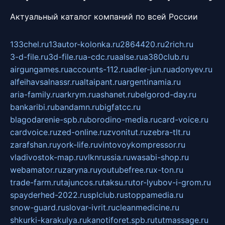
Актуальный каталог компаний по всей России
133chel.ru
13autor-kolonka.ru
2864420.ru
2rich.ru
3-d-file.ru
3d-file.ru
a-cdc.ru
aalse.ru
a380club.ru
airgungames.ru
accounts-112.ru
adler-jun.ru
adonyev.ru
alfeihavsalnassr.ru
altaipant.ru
argentinamia.ru
aria-family.ru
arkrym.ru
ashanet.ru
belgorod-day.ru
bankaribi.ru
bandamn.ru
bigfatcc.ru
blagodarenie-spb.ru
borodino-media.ru
card-voice.ru
cardvoice.ru
zed-online.ru
zvonitut.ru
zebra-tlt.ru
zarafshan.ru
york-life.ru
vintovoykompressor.ru
vladivostok-map.ru
vlknrussia.ru
wasabi-shop.ru
webamator.ru
zaryna.ru
youtubefree.ru
x-ton.ru
trade-farm.ru
tajuncos.ru
taksu.ru
tor-lyubov-i-grom.ru
spayderhed-2022.ru
splclub.ru
stoppamedia.ru
snow-guard.ru
slovar-ivrit.ru
cleanmedicine.ru
shkurki-karakulya.ru
kanotiforet.spb.ru
tutmassage.ru