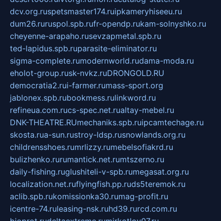
dcv.org.ru
spetsmaster174.ru
ipkameryhiseeu.ru
dum26.ru
ruspol.spb.ru
fr-opendp.ru
kam-solnyshko.ru
cheyenne-arapaho.ru
sevzapmetal.spb.ru
ted-lapidus.spb.ru
parasite-eliminator.ru
sigma-complete.ru
modernworld.ru
dama-moda.ru
eholot-group.ru
sk-nvkz.ru
DRONGOLD.RU
democratia2.ru
i-farmer.ru
mass-sport.org
jablonex.spb.ru
bookmess.ru
linkword.ru
refineua.com.ru
cs-spec.net.ru
altay-mebel.ru
DNK-THEATRE.RU
mechaniks.spb.ru
ipcamtechage.ru
skosta.ru
a-sun.ru
stroy-ldsp.ru
snowlands.org.ru
childrensshoes.ru
mrlizzy.ru
mebelsofiakrd.ru
bulizhenko.ru
rumantick.net.ru
mtszerno.ru
daily-fishing.ru
glushiteli-v-spb.ru
megasat.org.ru
localization.net.ru
flyingfish.pp.ru
ds5teremok.ru
aclib.spb.ru
komissionka30.ru
mag-profit.ru
icentre-74.ru
leasing-nsk.ru
hd39.ru
rcd.com.ru