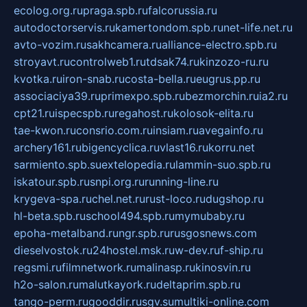
ecolog.org.ru
praga.spb.ru
falcorussia.ru
autodoctorservis.ru
kamertondom.spb.ru
net-life.net.ru
avto-vozim.ru
sakhcamera.ru
alliance-electro.spb.ru
stroyavt.ru
controlweb1.ru
tdsak74.ru
kinzozo-ru.ru
kvotka.ru
iron-snab.ru
costa-bella.ru
eugrus.pp.ru
associaciya39.ru
primexpo.spb.ru
bezmorchin.ru
ia2.ru
cpt21.ru
ispecspb.ru
regahost.ru
kolosok-elita.ru
tae-kwon.ru
consrio.com.ru
insiam.ru
avegainfo.ru
archery161.ru
bigencyclica.ru
vlast16.ru
korru.net
sarmiento.spb.su
extelopedia.ru
lammin-suo.spb.ru
iskatour.spb.ru
snpi.org.ru
running-line.ru
krygeva-spa.ru
chel.net.ru
rust-loco.ru
dugshop.ru
hl-beta.spb.ru
school494.spb.ru
mymubaby.ru
epoha-metalband.ru
ngr.spb.ru
rusgosnews.com
dieselvostok.ru
24hostel.msk.ru
w-dev.ru
f-ship.ru
regsmi.ru
filmnetwork.ru
malinasp.ru
kinosvin.ru
h2o-salon.ru
malutkayork.ru
deltaprim.spb.ru
tango-perm.ru
gooddir.ru
sgv.su
multiki-online.com