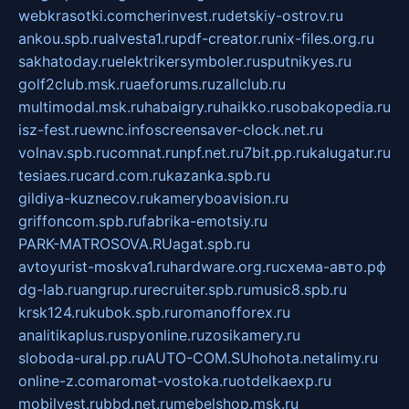
webkrasotki.com
cherinvest.ru
detskiy-ostrov.ru
ankou.spb.ru
alvesta1.ru
pdf-creator.ru
nix-files.org.ru
sakhatoday.ru
elektrikersymboler.ru
sputnikyes.ru
golf2club.msk.ru
aeforums.ru
zallclub.ru
multimodal.msk.ru
habaigry.ru
haikko.ru
sobakopedia.ru
isz-fest.ru
ewnc.info
screensaver-clock.net.ru
volnav.spb.ru
comnat.ru
npf.net.ru
7bit.pp.ru
kalugatur.ru
tesiaes.ru
card.com.ru
kazanka.spb.ru
gildiya-kuznecov.ru
kameryboavision.ru
griffoncom.spb.ru
fabrika-emotsiy.ru
PARK-MATROSOVA.RU
agat.spb.ru
avtoyurist-moskva1.ru
hardware.org.ru
схема-авто.рф
dg-lab.ru
angrup.ru
recruiter.spb.ru
music8.spb.ru
krsk124.ru
kubok.spb.ru
romanofforex.ru
analitikaplus.ru
spyonline.ru
zosikamery.ru
sloboda-ural.pp.ru
AUTO-COM.SU
hohota.net
alimy.ru
online-z.com
aromat-vostoka.ru
otdelkaexp.ru
mobilvest.ru
bbd.net.ru
mebelshop.msk.ru