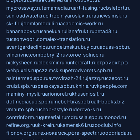
bioprot.ru
deltaextreme.ru
mirkotlov07.ru
mycrossway.ru
temamedia.ru
art-fusing.ru
cbslefort.ru
sunroadwatch.ru
citroen-yaroslavl.ru
ratnews.msk.ru
sk-if.ru
joomlamoduli.ru
academic-work.ru
bananaboys.ru
sanekua.ru
lianafrukt.ru
beta43.ru
tucsonwoori.com
alex-translation.ru
avantgardeclinics.ru
noel.msk.ru
buylq.ru
aquas-spb.ru
vilnerivne.com
bobry-2.ru
vtoroe-solnce.ru
nickysheen.ru
clockmir.ru
huntercraft.ru
стройокт.рф
webpixels.ru
pczz.msk.su
petrodvorets.spb.ru
nsintermed.spb.ru
avtovirazh-24.ru
jazzq.ru
czecot.ru
cruizi.spb.ru
spasskaya.spb.ru
kniris.ru
vkpeople.com
maminy-mysli.ru
arionorel.ru
khuseniosif.ru
dotmediacup.spb.ru
mebel-tiraspol.ru
all-books.biz
vmauto.spb.ru
shop-astyle.ru
derevo-s.ru
contrinform.ru
gutserial.ru
mdrussia.spb.ru
monod.ru
refine.org.ru
uk-krein.ru
kamensk61.ru
zooclub.info
filonov.org.ru
технокамск.рф
ra-spectr.ru
ooodriada.ru