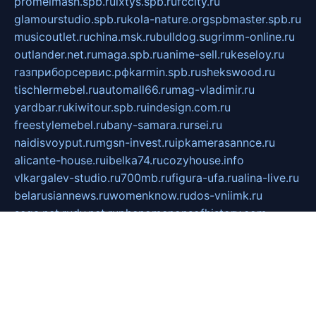
promelmash.spb.ru
ixtys.spb.ru
fccity.ru
glamourstudio.spb.ru
kola-nature.org
spbmaster.spb.ru
musicoutlet.ru
china.msk.ru
bulldog.su
grimm-online.ru
outlander.net.ru
maga.spb.ru
anime-sell.ru
keseloy.ru
газприборсервис.рф
karmin.spb.ru
shekswood.ru
tischlermebel.ru
automall66.ru
mag-vladimir.ru
yardbar.ru
kiwitour.spb.ru
indesign.com.ru
freestylemebel.ru
bany-samara.ru
rsei.ru
naidisvoyput.ru
mgsn-invest.ru
ipkamerasannce.ru
alicante-house.ru
ibelka74.ru
cozyhouse.info
vlkargalev-studio.ru
700mb.ru
figura-ufa.ru
alina-live.ru
belarusiannews.ru
womenknow.ru
dos-vniimk.ru
sega.net.ru
dv.net.ru
phenomenonsofhistory.com
telesputnik.net.ru
wall.pp.ru
pylesosroidmi.ru
gtc-clan.ru
cligs.ru
bibikazap.ru
popova.org.ru
netwhistler.spb.ru
bellvil.ru
bonzon.ru
iss-vladik.ru
defiparis.net.ru
las-gryzas.ru
amku.ru
electednews.spb.ru
feather.org.ru
spar72.ru
tankiigri.ru