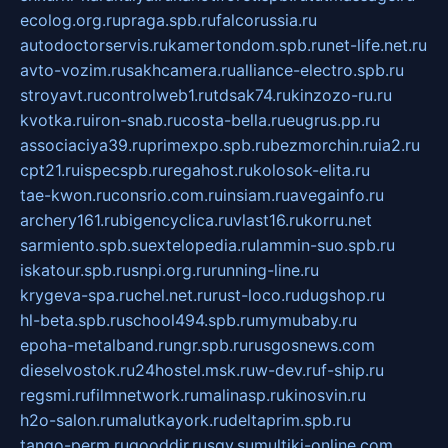
ecolog.org.ru
praga.spb.ru
falcorussia.ru
autodoctorservis.ru
kamertondom.spb.ru
net-life.net.ru
avto-vozim.ru
sakhcamera.ru
alliance-electro.spb.ru
stroyavt.ru
controlweb1.ru
tdsak74.ru
kinzozo-ru.ru
kvotka.ru
iron-snab.ru
costa-bella.ru
eugrus.pp.ru
associaciya39.ru
primexpo.spb.ru
bezmorchin.ru
ia2.ru
cpt21.ru
ispecspb.ru
regahost.ru
kolosok-elita.ru
tae-kwon.ru
consrio.com.ru
insiam.ru
avegainfo.ru
archery161.ru
bigencyclica.ru
vlast16.ru
korru.net
sarmiento.spb.su
extelopedia.ru
lammin-suo.spb.ru
iskatour.spb.ru
snpi.org.ru
running-line.ru
krygeva-spa.ru
chel.net.ru
rust-loco.ru
dugshop.ru
hl-beta.spb.ru
school494.spb.ru
mymubaby.ru
epoha-metalband.ru
ngr.spb.ru
rusgosnews.com
dieselvostok.ru
24hostel.msk.ru
w-dev.ru
f-ship.ru
regsmi.ru
filmnetwork.ru
malinasp.ru
kinosvin.ru
h2o-salon.ru
malutkayork.ru
deltaprim.spb.ru
tango-perm.ru
gooddir.ru
sgv.su
multiki-online.com