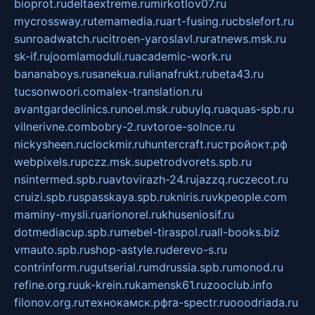
bioprot.ru
deltaextreme.ru
mirkotlov07.ru
mycrossway.ru
temamedia.ru
art-fusing.ru
cbslefort.ru
sunroadwatch.ru
citroen-yaroslavl.ru
ratnews.msk.ru
sk-if.ru
joomlamoduli.ru
academic-work.ru
bananaboys.ru
sanekua.ru
lianafrukt.ru
beta43.ru
tucsonwoori.com
alex-translation.ru
avantgardeclinics.ru
noel.msk.ru
buylq.ru
aquas-spb.ru
vilnerivne.com
bobry-2.ru
vtoroe-solnce.ru
nickysheen.ru
clockmir.ru
huntercraft.ru
стройокт.рф
webpixels.ru
pczz.msk.su
petrodvorets.spb.ru
nsintermed.spb.ru
avtovirazh-24.ru
jazzq.ru
czecot.ru
cruizi.spb.ru
spasskaya.spb.ru
kniris.ru
vkpeople.com
maminy-mysli.ru
arionorel.ru
khuseniosif.ru
dotmediacup.spb.ru
mebel-tiraspol.ru
all-books.biz
vmauto.spb.ru
shop-astyle.ru
derevo-s.ru
contrinform.ru
gutserial.ru
mdrussia.spb.ru
monod.ru
refine.org.ru
uk-krein.ru
kamensk61.ru
zooclub.info
filonov.org.ru
технокамск.рф
ra-spectr.ru
ooodriada.ru