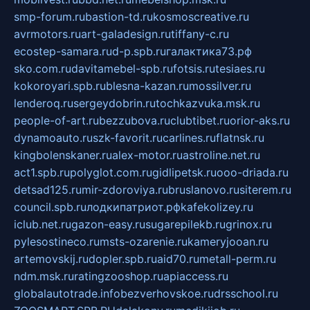
smp-forum.ru
bastion-td.ru
kosmoscreative.ru
avrmotors.ru
art-galadesign.ru
tiffany-c.ru
ecostep-samara.ru
d-p.spb.ru
галактика73.рф
sko.com.ru
davitamebel-spb.ru
fotsis.ru
tesiaes.ru
kokoroyari.spb.ru
blesna-kazan.ru
mossilver.ru
lenderoq.ru
sergeydobrin.ru
tochkazvuka.msk.ru
people-of-art.ru
bezzubova.ru
clubtibet.ru
orior-aks.ru
dynamoauto.ru
szk-favorit.ru
carlines.ru
flatnsk.ru
kingbolenskaner.ru
alex-motor.ru
astroline.net.ru
act1.spb.ru
polyglot.com.ru
gidlipetsk.ru
ooo-driada.ru
detsad125.ru
mir-zdoroviya.ru
bruslanovo.ru
siterem.ru
council.spb.ru
лодкипатриот.рф
kafekolizey.ru
iclub.net.ru
gazon-easy.ru
sugarepilekb.ru
grinox.ru
pylesostineco.ru
msts-ozarenie.ru
kameryjooan.ru
artemovskij.ru
dopler.spb.ru
aid70.ru
metall-perm.ru
ndm.msk.ru
ratingzooshop.ru
apiaccess.ru
globalautotrade.info
bezverhovskoe.ru
drsschool.ru