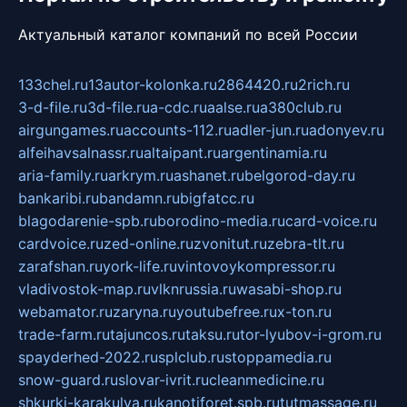
Актуальный каталог компаний по всей России
133chel.ru
13autor-kolonka.ru
2864420.ru
2rich.ru
3-d-file.ru
3d-file.ru
a-cdc.ru
aalse.ru
a380club.ru
airgungames.ru
accounts-112.ru
adler-jun.ru
adonyev.ru
alfeihavsalnassr.ru
altaipant.ru
argentinamia.ru
aria-family.ru
arkrym.ru
ashanet.ru
belgorod-day.ru
bankaribi.ru
bandamn.ru
bigfatcc.ru
blagodarenie-spb.ru
borodino-media.ru
card-voice.ru
cardvoice.ru
zed-online.ru
zvonitut.ru
zebra-tlt.ru
zarafshan.ru
york-life.ru
vintovoykompressor.ru
vladivostok-map.ru
vlknrussia.ru
wasabi-shop.ru
webamator.ru
zaryna.ru
youtubefree.ru
x-ton.ru
trade-farm.ru
tajuncos.ru
taksu.ru
tor-lyubov-i-grom.ru
spayderhed-2022.ru
splclub.ru
stoppamedia.ru
snow-guard.ru
slovar-ivrit.ru
cleanmedicine.ru
shkurki-karakulya.ru
kanotiforet.spb.ru
tutmassage.ru