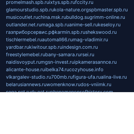
promelmash.spb.ru
ixtys.spb.ru
fccity.ru
glamourstudio.spb.ru
kola-nature.org
spbmaster.spb.ru
musicoutlet.ru
china.msk.ru
bulldog.su
grimm-online.ru
outlander.net.ru
maga.spb.ru
anime-sell.ru
keseloy.ru
газприборсервис.рф
karmin.spb.ru
shekswood.ru
tischlermebel.ru
automall66.ru
mag-vladimir.ru
yardbar.ru
kiwitour.spb.ru
indesign.com.ru
freestylemebel.ru
bany-samara.ru
rsei.ru
naidisvoyput.ru
mgsn-invest.ru
ipkamerasannce.ru
alicante-house.ru
ibelka74.ru
cozyhouse.info
vlkargalev-studio.ru
700mb.ru
figura-ufa.ru
alina-live.ru
belarusiannews.ru
womenknow.ru
dos-vniimk.ru
sega.net.ru
dv.net.ru
phenomenonsofhistory.com
telesputnik.net.ru
wall.pp.ru
pylesosroidmi.ru
gtc-clan.ru
cligs.ru
bibikazap.ru
popova.org.ru
netwhistler.spb.ru
bellvil.ru
bonzon.ru
iss-vladik.ru
defiparis.net.ru
las-gryzas.ru
amku.ru
electednews.spb.ru
feather.org.ru
spar72.ru
tankiigri.ru