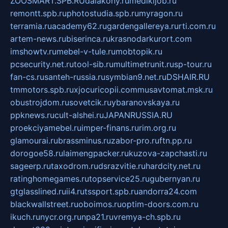
ZOOSMART.SPB.RU
dalakony.ru
medikijob.ru
remontt.spb.ru
photostudia.spb.ru
myragon.ru
terramia.ru
academy62.ru
gardengallereya.ru
rti.com.ru
artem-news.ru
biserinca.ru
krasnodarkurort.com
imshowtv.ru
mebel-v-tule.ru
mobtopik.ru
pcsecurity.net.ru
tool-sib.ru
multimetrunit.ru
sp-tour.ru
fan-cs.ru
santeh-russia.ru
symbian9.net.ru
DSHAIR.RU
tmmotors.spb.ru
xjocuricopii.com
musavtomat.msk.ru
obustrojdom.ru
sovetcik.ru
ybaranovskaya.ru
ppknews.ru
cult-alshei.ru
JAPANRUSSIA.RU
proekciyamebel.ru
imper-finans.ru
rim.org.ru
glamourai.ru
brassminus.ru
zabor-pro.ru
ftn.pp.ru
dorogoe58.ru
laimengpacker.ru
kuzova-zapchasti.ru
sageerp.ru
taxodrom.ru
dsrazvitie.ru
hardcity.net.ru
ratinghomegames.ru
topservice25.ru
gubernyan.ru
gtglasslined.ru
ii4.ru
tssport.spb.ru
andorra24.com
blackwallstreet.ru
oboimos.ru
optim-doors.com.ru
ikuch.ru
nycr.org.ru
npa21.ru
vremya-ch.spb.ru