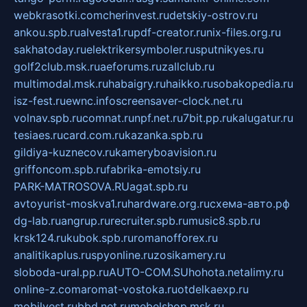
webkrasotki.com
cherinvest.ru
detskiy-ostrov.ru
ankou.spb.ru
alvesta1.ru
pdf-creator.ru
nix-files.org.ru
sakhatoday.ru
elektrikersymboler.ru
sputnikyes.ru
golf2club.msk.ru
aeforums.ru
zallclub.ru
multimodal.msk.ru
habaigry.ru
haikko.ru
sobakopedia.ru
isz-fest.ru
ewnc.info
screensaver-clock.net.ru
volnav.spb.ru
comnat.ru
npf.net.ru
7bit.pp.ru
kalugatur.ru
tesiaes.ru
card.com.ru
kazanka.spb.ru
gildiya-kuznecov.ru
kameryboavision.ru
griffoncom.spb.ru
fabrika-emotsiy.ru
PARK-MATROSOVA.RU
agat.spb.ru
avtoyurist-moskva1.ru
hardware.org.ru
схема-авто.рф
dg-lab.ru
angrup.ru
recruiter.spb.ru
music8.spb.ru
krsk124.ru
kubok.spb.ru
romanofforex.ru
analitikaplus.ru
spyonline.ru
zosikamery.ru
sloboda-ural.pp.ru
AUTO-COM.SU
hohota.net
alimy.ru
online-z.com
aromat-vostoka.ru
otdelkaexp.ru
mobilvest.ru
bbd.net.ru
mebelshop.msk.ru