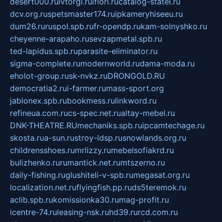
desert000.ru
ivtorgi.ru
ifiori.ru
catalog-statei.ru
dcv.org.ru
spetsmaster174.ru
ipkameryhiseeu.ru
dum26.ru
ruspol.spb.ru
fr-opendp.ru
kam-solnyshko.ru
cheyenne-arapaho.ru
sevzapmetal.spb.ru
ted-lapidus.spb.ru
parasite-eliminator.ru
sigma-complete.ru
modernworld.ru
dama-moda.ru
eholot-group.ru
sk-nvkz.ru
DRONGOLD.RU
democratia2.ru
i-farmer.ru
mass-sport.org
jablonex.spb.ru
bookmess.ru
linkword.ru
refineua.com.ru
cs-spec.net.ru
altay-mebel.ru
DNK-THEATRE.RU
mechaniks.spb.ru
ipcamtechage.ru
skosta.ru
a-sun.ru
stroy-ldsp.ru
snowlands.org.ru
childrensshoes.ru
mrlizzy.ru
mebelsofiakrd.ru
bulizhenko.ru
rumantick.net.ru
mtszerno.ru
daily-fishing.ru
glushiteli-v-spb.ru
megasat.org.ru
localization.net.ru
flyingfish.pp.ru
ds5teremok.ru
aclib.spb.ru
komissionka30.ru
mag-profit.ru
icentre-74.ru
leasing-nsk.ru
hd39.ru
rcd.com.ru