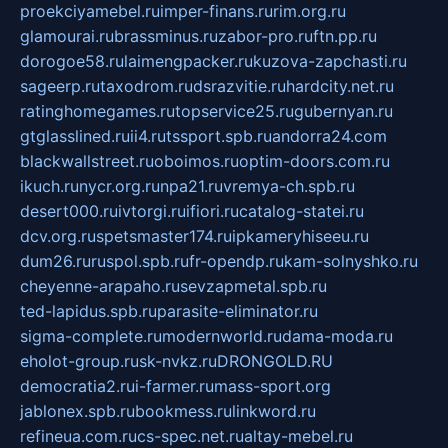
proekciyamebel.ru
imper-finans.ru
rim.org.ru
glamourai.ru
brassminus.ru
zabor-pro.ru
ftn.pp.ru
dorogoe58.ru
laimengpacker.ru
kuzova-zapchasti.ru
sageerp.ru
taxodrom.ru
dsrazvitie.ru
hardcity.net.ru
ratinghomegames.ru
topservice25.ru
gubernyan.ru
gtglasslined.ru
ii4.ru
tssport.spb.ru
andorra24.com
blackwallstreet.ru
oboimos.ru
optim-doors.com.ru
ikuch.ru
nycr.org.ru
npa21.ru
vremya-ch.spb.ru
desert000.ru
ivtorgi.ru
ifiori.ru
catalog-statei.ru
dcv.org.ru
spetsmaster174.ru
ipkameryhiseeu.ru
dum26.ru
ruspol.spb.ru
fr-opendp.ru
kam-solnyshko.ru
cheyenne-arapaho.ru
sevzapmetal.spb.ru
ted-lapidus.spb.ru
parasite-eliminator.ru
sigma-complete.ru
modernworld.ru
dama-moda.ru
eholot-group.ru
sk-nvkz.ru
DRONGOLD.RU
democratia2.ru
i-farmer.ru
mass-sport.org
jablonex.spb.ru
bookmess.ru
linkword.ru
refineua.com.ru
cs-spec.net.ru
altay-mebel.ru