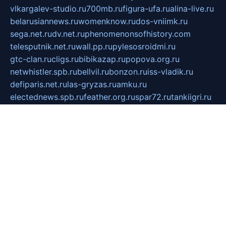
vlkargalev-studio.ru
700mb.ru
figura-ufa.ru
alina-live.ru
belarusiannews.ru
womenknow.ru
dos-vniimk.ru
sega.net.ru
dv.net.ru
phenomenonsofhistory.com
telesputnik.net.ru
wall.pp.ru
pylesosroidmi.ru
gtc-clan.ru
cligs.ru
bibikazap.ru
popova.org.ru
netwhistler.spb.ru
bellvil.ru
bonzon.ru
iss-vladik.ru
defiparis.net.ru
las-gryzas.ru
amku.ru
electednews.spb.ru
feather.org.ru
spar72.ru
tankiigri.ru
dominus.com.ru
ibtree.ru
sanykool.pp.ru
unixlib.org.ru
menatep.spb.ru
gartenterrassen.ru
printeka.ru
skvozilka.com.ru
parkovka-pub.ru
lovemobi.ru
art-ru.ru
emulatorz.com.ru
alucomp.com.ru
tatforum.com.ru
alternativa-profi.ru
dermakler.ru
artsurvey.ru
aredir.ru
khimspas.ru
centr-maxi.ru
2018r.ru
bort-stomer-defort.ru
professional2.ru
gibsons.ru
artselena.ru
art-pilot.ru
ingredient.spb.ru
npfpolimer.spb.ru
argentum.spb.ru
hom-edu.ru
af-num.ru
cashadvanceamericasev.org
trexp.spb.ru