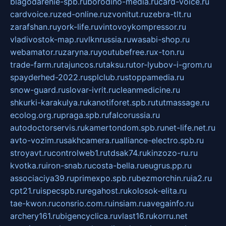
blagodarenie-spb.ru
borodino-media.ru
card-voice.ru
cardvoice.ru
zed-online.ru
zvonitut.ru
zebra-tlt.ru
zarafshan.ru
york-life.ru
vintovoykompressor.ru
vladivostok-map.ru
vlknrussia.ru
wasabi-shop.ru
webamator.ru
zaryna.ru
youtubefree.ru
x-ton.ru
trade-farm.ru
tajuncos.ru
taksu.ru
tor-lyubov-i-grom.ru
spayderhed-2022.ru
splclub.ru
stoppamedia.ru
snow-guard.ru
slovar-ivrit.ru
cleanmedicine.ru
shkurki-karakulya.ru
kanotiforet.spb.ru
tutmassage.ru
ecolog.org.ru
praga.spb.ru
falcorussia.ru
autodoctorservis.ru
kamertondom.spb.ru
net-life.net.ru
avto-vozim.ru
sakhcamera.ru
alliance-electro.spb.ru
stroyavt.ru
controlweb1.ru
tdsak74.ru
kinzozo-ru.ru
kvotka.ru
iron-snab.ru
costa-bella.ru
eugrus.pp.ru
associaciya39.ru
primexpo.spb.ru
bezmorchin.ru
ia2.ru
cpt21.ru
ispecspb.ru
regahost.ru
kolosok-elita.ru
tae-kwon.ru
consrio.com.ru
insiam.ru
avegainfo.ru
archery161.ru
bigencyclica.ru
vlast16.ru
korru.net