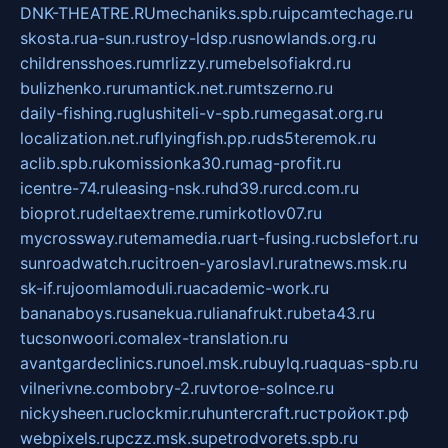
DNK-THEATRE.RU
mechaniks.spb.ru
ipcamtechage.ru
skosta.ru
a-sun.ru
stroy-ldsp.ru
snowlands.org.ru
childrensshoes.ru
mrlizzy.ru
mebelsofiakrd.ru
bulizhenko.ru
rumantick.net.ru
mtszerno.ru
daily-fishing.ru
glushiteli-v-spb.ru
megasat.org.ru
localization.net.ru
flyingfish.pp.ru
ds5teremok.ru
aclib.spb.ru
komissionka30.ru
mag-profit.ru
icentre-74.ru
leasing-nsk.ru
hd39.ru
rcd.com.ru
bioprot.ru
deltaextreme.ru
mirkotlov07.ru
mycrossway.ru
temamedia.ru
art-fusing.ru
cbslefort.ru
sunroadwatch.ru
citroen-yaroslavl.ru
ratnews.msk.ru
sk-if.ru
joomlamoduli.ru
academic-work.ru
bananaboys.ru
sanekua.ru
lianafrukt.ru
beta43.ru
tucsonwoori.com
alex-translation.ru
avantgardeclinics.ru
noel.msk.ru
buylq.ru
aquas-spb.ru
vilnerivne.com
bobry-2.ru
vtoroe-solnce.ru
nickysheen.ru
clockmir.ru
huntercraft.ru
стройокт.рф
webpixels.ru
pczz.msk.su
petrodvorets.spb.ru