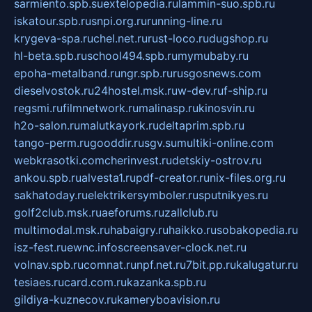
sarmiento.spb.su
extelopedia.ru
lammin-suo.spb.ru
iskatour.spb.ru
snpi.org.ru
running-line.ru
krygeva-spa.ru
chel.net.ru
rust-loco.ru
dugshop.ru
hl-beta.spb.ru
school494.spb.ru
mymubaby.ru
epoha-metalband.ru
ngr.spb.ru
rusgosnews.com
dieselvostok.ru
24hostel.msk.ru
w-dev.ru
f-ship.ru
regsmi.ru
filmnetwork.ru
malinasp.ru
kinosvin.ru
h2o-salon.ru
malutkayork.ru
deltaprim.spb.ru
tango-perm.ru
gooddir.ru
sgv.su
multiki-online.com
webkrasotki.com
cherinvest.ru
detskiy-ostrov.ru
ankou.spb.ru
alvesta1.ru
pdf-creator.ru
nix-files.org.ru
sakhatoday.ru
elektrikersymboler.ru
sputnikyes.ru
golf2club.msk.ru
aeforums.ru
zallclub.ru
multimodal.msk.ru
habaigry.ru
haikko.ru
sobakopedia.ru
isz-fest.ru
ewnc.info
screensaver-clock.net.ru
volnav.spb.ru
comnat.ru
npf.net.ru
7bit.pp.ru
kalugatur.ru
tesiaes.ru
card.com.ru
kazanka.spb.ru
gildiya-kuznecov.ru
kameryboavision.ru