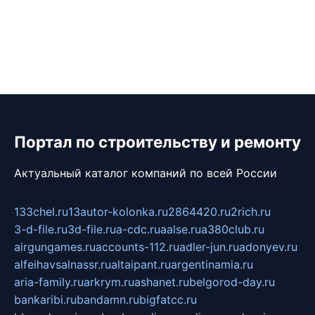
Портал по строительству и ремонту
Актуальный каталог компаний по всей России
133chel.ru
13autor-kolonka.ru
2864420.ru
2rich.ru
3-d-file.ru
3d-file.ru
a-cdc.ru
aalse.ru
a380club.ru
airgungames.ru
accounts-112.ru
adler-jun.ru
adonyev.ru
alfeihavsalnassr.ru
altaipant.ru
argentinamia.ru
aria-family.ru
arkrym.ru
ashanet.ru
belgorod-day.ru
bankaribi.ru
bandamn.ru
bigfatcc.ru