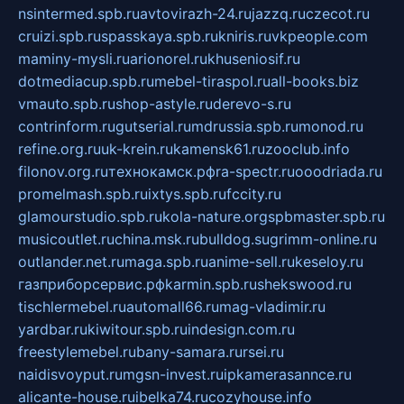
nsintermed.spb.ru
avtovirazh-24.ru
jazzq.ru
czecot.ru
cruizi.spb.ru
spasskaya.spb.ru
kniris.ru
vkpeople.com
maminy-mysli.ru
arionorel.ru
khuseniosif.ru
dotmediacup.spb.ru
mebel-tiraspol.ru
all-books.biz
vmauto.spb.ru
shop-astyle.ru
derevo-s.ru
contrinform.ru
gutserial.ru
mdrussia.spb.ru
monod.ru
refine.org.ru
uk-krein.ru
kamensk61.ru
zooclub.info
filonov.org.ru
технокамск.рф
ra-spectr.ru
ooodriada.ru
promelmash.spb.ru
ixtys.spb.ru
fccity.ru
glamourstudio.spb.ru
kola-nature.org
spbmaster.spb.ru
musicoutlet.ru
china.msk.ru
bulldog.su
grimm-online.ru
outlander.net.ru
maga.spb.ru
anime-sell.ru
keseloy.ru
газприборсервис.рф
karmin.spb.ru
shekswood.ru
tischlermebel.ru
automall66.ru
mag-vladimir.ru
yardbar.ru
kiwitour.spb.ru
indesign.com.ru
freestylemebel.ru
bany-samara.ru
rsei.ru
naidisvoyput.ru
mgsn-invest.ru
ipkamerasannce.ru
alicante-house.ru
ibelka74.ru
cozyhouse.info