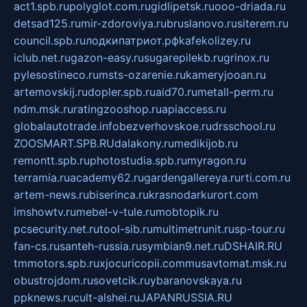
act1.spb.ru
polyglot.com.ru
gidlipetsk.ru
ooo-driada.ru
detsad125.ru
mir-zdoroviya.ru
bruslanovo.ru
siterem.ru
council.spb.ru
лодкипатриот.рф
kafekolizey.ru
iclub.net.ru
gazon-easy.ru
sugarepilekb.ru
grinox.ru
pylesostineco.ru
msts-ozarenie.ru
kameryjooan.ru
artemovskij.ru
dopler.spb.ru
aid70.ru
metall-perm.ru
ndm.msk.ru
ratingzooshop.ru
apiaccess.ru
globalautotrade.info
bezverhovskoe.ru
drsschool.ru
ZOOSMART.SPB.RU
dalakony.ru
medikijob.ru
remontt.spb.ru
photostudia.spb.ru
myragon.ru
terramia.ru
academy62.ru
gardengallereya.ru
rti.com.ru
artem-news.ru
biserinca.ru
krasnodarkurort.com
imshowtv.ru
mebel-v-tule.ru
mobtopik.ru
pcsecurity.net.ru
tool-sib.ru
multimetrunit.ru
sp-tour.ru
fan-cs.ru
santeh-russia.ru
symbian9.net.ru
DSHAIR.RU
tmmotors.spb.ru
xjocuricopii.com
musavtomat.msk.ru
obustrojdom.ru
sovetcik.ru
ybaranovskaya.ru
ppknews.ru
cult-alshei.ru
JAPANRUSSIA.RU