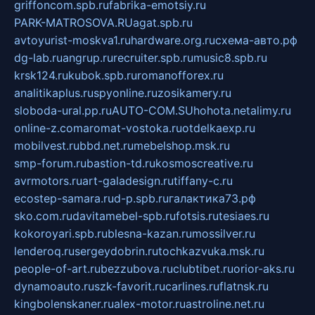
griffoncom.spb.ru
fabrika-emotsiy.ru
PARK-MATROSOVA.RU
agat.spb.ru
avtoyurist-moskva1.ru
hardware.org.ru
схема-авто.рф
dg-lab.ru
angrup.ru
recruiter.spb.ru
music8.spb.ru
krsk124.ru
kubok.spb.ru
romanofforex.ru
analitikaplus.ru
spyonline.ru
zosikamery.ru
sloboda-ural.pp.ru
AUTO-COM.SU
hohota.net
alimy.ru
online-z.com
aromat-vostoka.ru
otdelkaexp.ru
mobilvest.ru
bbd.net.ru
mebelshop.msk.ru
smp-forum.ru
bastion-td.ru
kosmoscreative.ru
avrmotors.ru
art-galadesign.ru
tiffany-c.ru
ecostep-samara.ru
d-p.spb.ru
галактика73.рф
sko.com.ru
davitamebel-spb.ru
fotsis.ru
tesiaes.ru
kokoroyari.spb.ru
blesna-kazan.ru
mossilver.ru
lenderoq.ru
sergeydobrin.ru
tochkazvuka.msk.ru
people-of-art.ru
bezzubova.ru
clubtibet.ru
orior-aks.ru
dynamoauto.ru
szk-favorit.ru
carlines.ru
flatnsk.ru
kingbolenskaner.ru
alex-motor.ru
astroline.net.ru