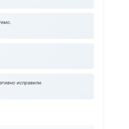
уемо.
ативно исправили.