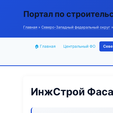
Портал по строитель
Главная
»
Северо-Западный федеральный округ
»
🏠 Главная
Центральный ФО
Севе
ИнжСтрой Фаса