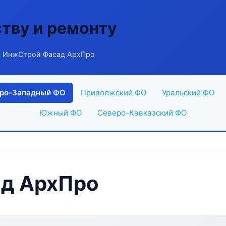
ству и ремонту
 ИнжСтрой Фасад АрхПро
ро-Западный ФО
Приволжский ФО
Уральский ФО
Южный ФО
Северо-Кавказский ФО
д АрхПро