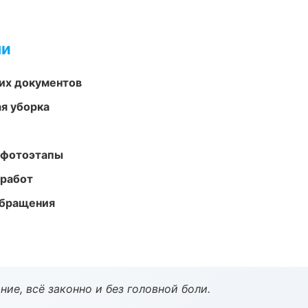
ми
их документов
ая уборка
 фотоэтапы
 работ
обращения
ие, всё законно и без головной боли.