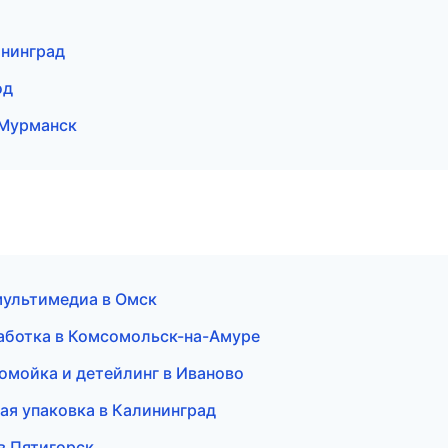
ининград
од
Мурманск
 мультимедиа в Омск
работка в Комсомольск-на-Амуре
томойка и детейлинг в Иваново
я упаковка в Калининград
в Пятигорск