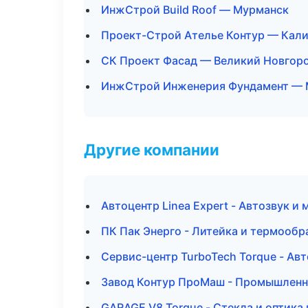
ИнжСтрой Build Roof — Мурманск
Проект-Строй Ателье Контур — Кал
СК Проект Фасад — Великий Новгор
ИнжСтрой Инженерия Фундамент — 
Другие компании
Автоцентр Linea Expert - Автозвук и
ПК Пак Энерго - Литейка и термооб
Сервис-центр TurboTech Torque - Ав
Завод Контур ПроМаш - Промышленна
GARAGE V8 Torque - Стекла и оптика 