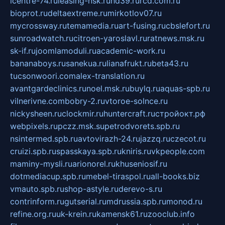
icentre-74.ru
leasing-nsk.ru
hd39.ru
rcd.com.ru
bioprot.ru
deltaextreme.ru
mirkotlov07.ru
mycrossway.ru
temamedia.ru
art-fusing.ru
cbslefort.ru
sunroadwatch.ru
citroen-yaroslavl.ru
ratnews.msk.ru
sk-if.ru
joomlamoduli.ru
academic-work.ru
bananaboys.ru
sanekua.ru
lianafrukt.ru
beta43.ru
tucsonwoori.com
alex-translation.ru
avantgardeclinics.ru
noel.msk.ru
buylq.ru
aquas-spb.ru
vilnerivne.com
bobry-2.ru
vtoroe-solnce.ru
nickysheen.ru
clockmir.ru
huntercraft.ru
стройокт.рф
webpixels.ru
pczz.msk.su
petrodvorets.spb.ru
nsintermed.spb.ru
avtovirazh-24.ru
jazzq.ru
czecot.ru
cruizi.spb.ru
spasskaya.spb.ru
kniris.ru
vkpeople.com
maminy-mysli.ru
arionorel.ru
khuseniosif.ru
dotmediacup.spb.ru
mebel-tiraspol.ru
all-books.biz
vmauto.spb.ru
shop-astyle.ru
derevo-s.ru
contrinform.ru
gutserial.ru
mdrussia.spb.ru
monod.ru
refine.org.ru
uk-krein.ru
kamensk61.ru
zooclub.info