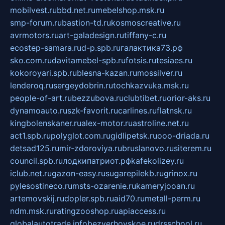
mobilvest.ru
bbd.net.ru
mebelshop.msk.ru
smp-forum.ru
bastion-td.ru
kosmoscreative.ru
avrmotors.ru
art-galadesign.ru
tiffany-c.ru
ecostep-samara.ru
d-p.spb.ru
галактика73.рф
sko.com.ru
davitamebel-spb.ru
fotsis.ru
tesiaes.ru
kokoroyari.spb.ru
blesna-kazan.ru
mossilver.ru
lenderoq.ru
sergeydobrin.ru
tochkazvuka.msk.ru
people-of-art.ru
bezzubova.ru
clubtibet.ru
orior-aks.ru
dynamoauto.ru
szk-favorit.ru
carlines.ru
flatnsk.ru
kingbolenskaner.ru
alex-motor.ru
astroline.net.ru
act1.spb.ru
polyglot.com.ru
gidlipetsk.ru
ooo-driada.ru
detsad125.ru
mir-zdoroviya.ru
bruslanovo.ru
siterem.ru
council.spb.ru
лодкипатриот.рф
kafekolizey.ru
iclub.net.ru
gazon-easy.ru
sugarepilekb.ru
grinox.ru
pylesostineco.ru
msts-ozarenie.ru
kameryjooan.ru
artemovskij.ru
dopler.spb.ru
aid70.ru
metall-perm.ru
ndm.msk.ru
ratingzooshop.ru
apiaccess.ru
globalautotrade.info
bezverhovskoe.ru
drsschool.ru