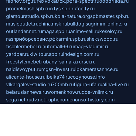
filonov.org.ru
технокамск.рф
ra-spectr.ru
ooodriada.ru
promelmash.spb.ru
ixtys.spb.ru
fccity.ru
glamourstudio.spb.ru
kola-nature.org
spbmaster.spb.ru
musicoutlet.ru
china.msk.ru
bulldog.su
grimm-online.ru
outlander.net.ru
maga.spb.ru
anime-sell.ru
keseloy.ru
газприборсервис.рф
karmin.spb.ru
shekswood.ru
tischlermebel.ru
automall66.ru
mag-vladimir.ru
yardbar.ru
kiwitour.spb.ru
indesign.com.ru
freestylemebel.ru
bany-samara.ru
rsei.ru
naidisvoyput.ru
mgsn-invest.ru
ipkamerasannce.ru
alicante-house.ru
ibelka74.ru
cozyhouse.info
vlkargalev-studio.ru
700mb.ru
figura-ufa.ru
alina-live.ru
belarusiannews.ru
womenknow.ru
dos-vniimk.ru
sega.net.ru
dv.net.ru
phenomenonsofhistory.com
telesputnik.net.ru
wall.pp.ru
pylesosroidmi.ru
gtc-clan.ru
cligs.ru
bibikazap.ru
popova.org.ru
netwhistler.spb.ru
bellvil.ru
bonzon.ru
iss-vladik.ru
defiparis.net.ru
las-gryzas.ru
amku.ru