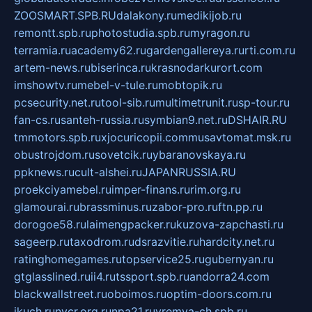
ZOOSMART.SPB.RU
dalakony.ru
medikijob.ru
remontt.spb.ru
photostudia.spb.ru
myragon.ru
terramia.ru
academy62.ru
gardengallereya.ru
rti.com.ru
artem-news.ru
biserinca.ru
krasnodarkurort.com
imshowtv.ru
mebel-v-tule.ru
mobtopik.ru
pcsecurity.net.ru
tool-sib.ru
multimetrunit.ru
sp-tour.ru
fan-cs.ru
santeh-russia.ru
symbian9.net.ru
DSHAIR.RU
tmmotors.spb.ru
xjocuricopii.com
musavtomat.msk.ru
obustrojdom.ru
sovetcik.ru
ybaranovskaya.ru
ppknews.ru
cult-alshei.ru
JAPANRUSSIA.RU
proekciyamebel.ru
imper-finans.ru
rim.org.ru
glamourai.ru
brassminus.ru
zabor-pro.ru
ftn.pp.ru
dorogoe58.ru
laimengpacker.ru
kuzova-zapchasti.ru
sageerp.ru
taxodrom.ru
dsrazvitie.ru
hardcity.net.ru
ratinghomegames.ru
topservice25.ru
gubernyan.ru
gtglasslined.ru
ii4.ru
tssport.spb.ru
andorra24.com
blackwallstreet.ru
oboimos.ru
optim-doors.com.ru
ikuch.ru
nycr.org.ru
npa21.ru
vremya-ch.spb.ru