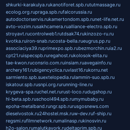
shkurki-karakulya.ru
kanotiforet.spb.ru
tutmassage.ru
ecolog.org.ru
praga.spb.ru
falcorussia.ru
autodoctorservis.ru
kamertondom.spb.ru
net-life.net.ru
avto-vozim.ru
sakhcamera.ru
alliance-electro.spb.ru
stroyavt.ru
controlweb1.ru
tdsak74.ru
kinzozo-ru.ru
kvotka.ru
iron-snab.ru
costa-bella.ru
eugrus.pp.ru
associaciya39.ru
primexpo.spb.ru
bezmorchin.ru
ia2.ru
cpt21.ru
ispecspb.ru
regahost.ru
kolosok-elita.ru
tae-kwon.ru
consrio.com.ru
insiam.ru
avegainfo.ru
archery161.ru
bigencyclica.ru
vlast16.ru
korru.net
sarmiento.spb.su
extelopedia.ru
lammin-suo.spb.ru
iskatour.spb.ru
snpi.org.ru
running-line.ru
krygeva-spa.ru
chel.net.ru
rust-loco.ru
dugshop.ru
hl-beta.spb.ru
school494.spb.ru
mymubaby.ru
epoha-metalband.ru
ngr.spb.ru
rusgosnews.com
dieselvostok.ru
24hostel.msk.ru
w-dev.ru
f-ship.ru
regsmi.ru
filmnetwork.ru
malinasp.ru
kinosvin.ru
h2o-salon.ru
malutkayork.ru
deltaprim.spb.ru