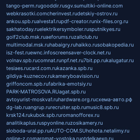
tango-perm.ru
gooddir.ru
sgv.su
multiki-online.com
webkrasotki.com
cherinvest.ru
detskiy-ostrov.ru
ankou.spb.ru
alvesta1.ru
pdf-creator.ru
nix-files.org.ru
sakhatoday.ru
elektrikersymboler.ru
sputnikyes.ru
golf2club.msk.ru
aeforums.ru
zallclub.ru
multimodal.msk.ru
habaigry.ru
haikko.ru
sobakopedia.ru
isz-fest.ru
ewnc.info
screensaver-clock.net.ru
volnav.spb.ru
comnat.ru
npf.net.ru
7bit.pp.ru
kalugatur.ru
tesiaes.ru
card.com.ru
kazanka.spb.ru
gildiya-kuznecov.ru
kameryboavision.ru
griffoncom.spb.ru
fabrika-emotsiy.ru
PARK-MATROSOVA.RU
agat.spb.ru
avtoyurist-moskva1.ru
hardware.org.ru
схема-авто.рф
dg-lab.ru
angrup.ru
recruiter.spb.ru
music8.spb.ru
krsk124.ru
kubok.spb.ru
romanofforex.ru
analitikaplus.ru
spyonline.ru
zosikamery.ru
sloboda-ural.pp.ru
AUTO-COM.SU
hohota.net
alimy.ru
online-z.com
aromat-vostoka.ru
otdelkaexp.ru