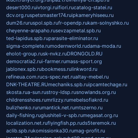
desert000.ru
ivtorgi.ru
ifiori.ru
catalog-statei.ru
dcv.org.ru
spetsmaster174.ru
ipkameryhiseeu.ru
dum26.ru
ruspol.spb.ru
fr-opendp.ru
kam-solnyshko.ru
cheyenne-arapaho.ru
sevzapmetal.spb.ru
ted-lapidus.spb.ru
parasite-eliminator.ru
sigma-complete.ru
modernworld.ru
dama-moda.ru
eholot-group.ru
sk-nvkz.ru
DRONGOLD.RU
democratia2.ru
i-farmer.ru
mass-sport.org
jablonex.spb.ru
bookmess.ru
linkword.ru
refineua.com.ru
cs-spec.net.ru
altay-mebel.ru
DNK-THEATRE.RU
mechaniks.spb.ru
ipcamtechage.ru
skosta.ru
a-sun.ru
stroy-ldsp.ru
snowlands.org.ru
childrensshoes.ru
mrlizzy.ru
mebelsofiakrd.ru
bulizhenko.ru
rumantick.net.ru
mtszerno.ru
daily-fishing.ru
glushiteli-v-spb.ru
megasat.org.ru
localization.net.ru
flyingfish.pp.ru
ds5teremok.ru
aclib.spb.ru
komissionka30.ru
mag-profit.ru