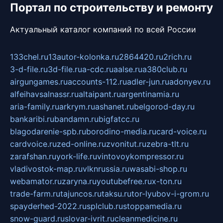
Портал по строительству и ремонту
Актуальный каталог компаний по всей России
133chel.ru
13autor-kolonka.ru
2864420.ru
2rich.ru
3-d-file.ru
3d-file.ru
a-cdc.ru
aalse.ru
a380club.ru
airgungames.ru
accounts-112.ru
adler-jun.ru
adonyev.ru
alfeihavsalnassr.ru
altaipant.ru
argentinamia.ru
aria-family.ru
arkrym.ru
ashanet.ru
belgorod-day.ru
bankaribi.ru
bandamn.ru
bigfatcc.ru
blagodarenie-spb.ru
borodino-media.ru
card-voice.ru
cardvoice.ru
zed-online.ru
zvonitut.ru
zebra-tlt.ru
zarafshan.ru
york-life.ru
vintovoykompressor.ru
vladivostok-map.ru
vlknrussia.ru
wasabi-shop.ru
webamator.ru
zaryna.ru
youtubefree.ru
x-ton.ru
trade-farm.ru
tajuncos.ru
taksu.ru
tor-lyubov-i-grom.ru
spayderhed-2022.ru
splclub.ru
stoppamedia.ru
snow-guard.ru
slovar-ivrit.ru
cleanmedicine.ru