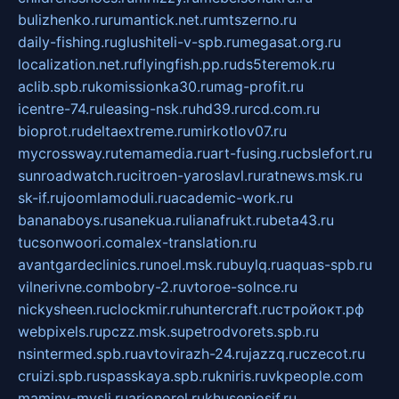
bulizhenko.ru
rumantick.net.ru
mtszerno.ru
daily-fishing.ru
glushiteli-v-spb.ru
megasat.org.ru
localization.net.ru
flyingfish.pp.ru
ds5teremok.ru
aclib.spb.ru
komissionka30.ru
mag-profit.ru
icentre-74.ru
leasing-nsk.ru
hd39.ru
rcd.com.ru
bioprot.ru
deltaextreme.ru
mirkotlov07.ru
mycrossway.ru
temamedia.ru
art-fusing.ru
cbslefort.ru
sunroadwatch.ru
citroen-yaroslavl.ru
ratnews.msk.ru
sk-if.ru
joomlamoduli.ru
academic-work.ru
bananaboys.ru
sanekua.ru
lianafrukt.ru
beta43.ru
tucsonwoori.com
alex-translation.ru
avantgardeclinics.ru
noel.msk.ru
buylq.ru
aquas-spb.ru
vilnerivne.com
bobry-2.ru
vtoroe-solnce.ru
nickysheen.ru
clockmir.ru
huntercraft.ru
стройокт.рф
webpixels.ru
pczz.msk.su
petrodvorets.spb.ru
nsintermed.spb.ru
avtovirazh-24.ru
jazzq.ru
czecot.ru
cruizi.spb.ru
spasskaya.spb.ru
kniris.ru
vkpeople.com
maminy-mysli.ru
arionorel.ru
khuseniosif.ru