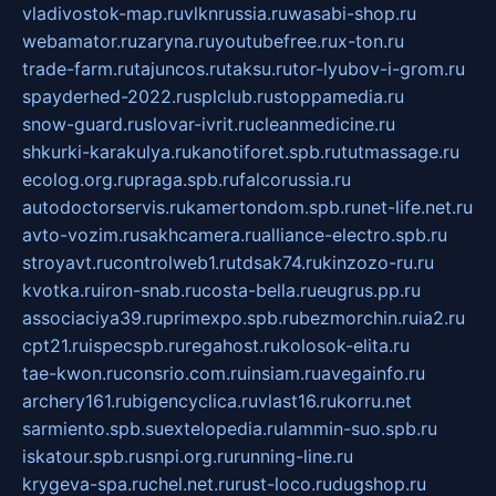
vladivostok-map.ru
vlknrussia.ru
wasabi-shop.ru
webamator.ru
zaryna.ru
youtubefree.ru
x-ton.ru
trade-farm.ru
tajuncos.ru
taksu.ru
tor-lyubov-i-grom.ru
spayderhed-2022.ru
splclub.ru
stoppamedia.ru
snow-guard.ru
slovar-ivrit.ru
cleanmedicine.ru
shkurki-karakulya.ru
kanotiforet.spb.ru
tutmassage.ru
ecolog.org.ru
praga.spb.ru
falcorussia.ru
autodoctorservis.ru
kamertondom.spb.ru
net-life.net.ru
avto-vozim.ru
sakhcamera.ru
alliance-electro.spb.ru
stroyavt.ru
controlweb1.ru
tdsak74.ru
kinzozo-ru.ru
kvotka.ru
iron-snab.ru
costa-bella.ru
eugrus.pp.ru
associaciya39.ru
primexpo.spb.ru
bezmorchin.ru
ia2.ru
cpt21.ru
ispecspb.ru
regahost.ru
kolosok-elita.ru
tae-kwon.ru
consrio.com.ru
insiam.ru
avegainfo.ru
archery161.ru
bigencyclica.ru
vlast16.ru
korru.net
sarmiento.spb.su
extelopedia.ru
lammin-suo.spb.ru
iskatour.spb.ru
snpi.org.ru
running-line.ru
krygeva-spa.ru
chel.net.ru
rust-loco.ru
dugshop.ru