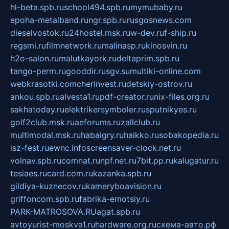
hl-beta.spb.ru
school494.spb.ru
mymubaby.ru
epoha-metalband.ru
ngr.spb.ru
rusgosnews.com
dieselvostok.ru
24hostel.msk.ru
w-dev.ru
f-ship.ru
regsmi.ru
filmnetwork.ru
malinasp.ru
kinosvin.ru
h2o-salon.ru
malutkayork.ru
deltaprim.spb.ru
tango-perm.ru
gooddir.ru
sgv.su
multiki-online.com
webkrasotki.com
cherinvest.ru
detskiy-ostrov.ru
ankou.spb.ru
alvesta1.ru
pdf-creator.ru
nix-files.org.ru
sakhatoday.ru
elektrikersymboler.ru
sputnikyes.ru
golf2club.msk.ru
aeforums.ru
zallclub.ru
multimodal.msk.ru
habaigry.ru
haikko.ru
sobakopedia.ru
isz-fest.ru
ewnc.info
screensaver-clock.net.ru
volnav.spb.ru
comnat.ru
npf.net.ru
7bit.pp.ru
kalugatur.ru
tesiaes.ru
card.com.ru
kazanka.spb.ru
gildiya-kuznecov.ru
kameryboavision.ru
griffoncom.spb.ru
fabrika-emotsiy.ru
PARK-MATROSOVA.RU
agat.spb.ru
avtoyurist-moskva1.ru
hardware.org.ru
схема-авто.рф