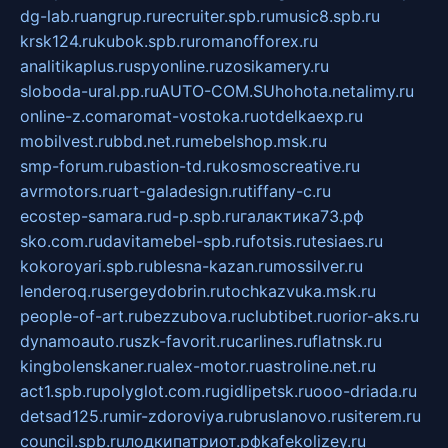
dg-lab.ru
angrup.ru
recruiter.spb.ru
music8.spb.ru
krsk124.ru
kubok.spb.ru
romanofforex.ru
analitikaplus.ru
spyonline.ru
zosikamery.ru
sloboda-ural.pp.ru
AUTO-COM.SU
hohota.net
alimy.ru
online-z.com
aromat-vostoka.ru
otdelkaexp.ru
mobilvest.ru
bbd.net.ru
mebelshop.msk.ru
smp-forum.ru
bastion-td.ru
kosmoscreative.ru
avrmotors.ru
art-galadesign.ru
tiffany-c.ru
ecostep-samara.ru
d-p.spb.ru
галактика73.рф
sko.com.ru
davitamebel-spb.ru
fotsis.ru
tesiaes.ru
kokoroyari.spb.ru
blesna-kazan.ru
mossilver.ru
lenderoq.ru
sergeydobrin.ru
tochkazvuka.msk.ru
people-of-art.ru
bezzubova.ru
clubtibet.ru
orior-aks.ru
dynamoauto.ru
szk-favorit.ru
carlines.ru
flatnsk.ru
kingbolenskaner.ru
alex-motor.ru
astroline.net.ru
act1.spb.ru
polyglot.com.ru
gidlipetsk.ru
ooo-driada.ru
detsad125.ru
mir-zdoroviya.ru
bruslanovo.ru
siterem.ru
council.spb.ru
лодкипатриот.рф
kafekolizey.ru