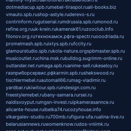
dotmediacup.spb.ru
mebel-tiraspol.ru
all-books.biz
vmauto.spb.ru
shop-astyle.ru
derevo-s.ru
contrinform.ru
gutserial.ru
mdrussia.spb.ru
monod.ru
refine.org.ru
uk-krein.ru
kamensk61.ru
zooclub.info
filonov.org.ru
технокамск.рф
ra-spectr.ru
ooodriada.ru
promelmash.spb.ru
ixtys.spb.ru
fccity.ru
glamourstudio.spb.ru
kola-nature.org
spbmaster.spb.ru
musicoutlet.ru
china.msk.ru
bulldog.su
grimm-online.ru
outlander.net.ru
maga.spb.ru
anime-sell.ru
keseloy.ru
газприборсервис.рф
karmin.spb.ru
shekswood.ru
tischlermebel.ru
automall66.ru
mag-vladimir.ru
yardbar.ru
kiwitour.spb.ru
indesign.com.ru
freestylemebel.ru
bany-samara.ru
rsei.ru
naidisvoyput.ru
mgsn-invest.ru
ipkamerasannce.ru
alicante-house.ru
ibelka74.ru
cozyhouse.info
vlkargalev-studio.ru
700mb.ru
figura-ufa.ru
alina-live.ru
belarusiannews.ru
womenknow.ru
dos-vniimk.ru