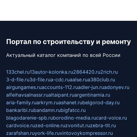
Портал по строительству и ремонту
Актуальный каталог компаний по всей России
133chel.ru
13autor-kolonka.ru
2864420.ru
2rich.ru
3-d-file.ru
3d-file.ru
a-cdc.ru
aalse.ru
a380club.ru
airgungames.ru
accounts-112.ru
adler-jun.ru
adonyev.ru
alfeihavsalnassr.ru
altaipant.ru
argentinamia.ru
aria-family.ru
arkrym.ru
ashanet.ru
belgorod-day.ru
bankaribi.ru
bandamn.ru
bigfatcc.ru
blagodarenie-spb.ru
borodino-media.ru
card-voice.ru
cardvoice.ru
zed-online.ru
zvonitut.ru
zebra-tlt.ru
zarafshan.ru
york-life.ru
vintovoykompressor.ru