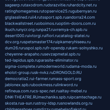
sageerp.ru
taxodrom.ru
dsrazvitie.ru
hardcity.net.ru
ratinghomegames.ru
topservice25.ru
gubernyan.ru
gtglasslined.ru
ii4.ru
tssport.spb.ru
andorra24.com
blackwallstreet.ru
oboimos.ru
optim-doors.com.ru
ikuch.ru
nycr.org.ru
npa21.ru
vremya-ch.spb.ru
desert000.ru
ivtorgi.ru
ifiori.ru
catalog-statei.ru
dcv.org.ru
spetsmaster174.ru
ipkameryhiseeu.ru
dum26.ru
ruspol.spb.ru
fr-opendp.ru
kam-solnyshko.ru
cheyenne-arapaho.ru
sevzapmetal.spb.ru
ted-lapidus.spb.ru
parasite-eliminator.ru
sigma-complete.ru
modernworld.ru
dama-moda.ru
eholot-group.ru
sk-nvkz.ru
DRONGOLD.RU
democratia2.ru
i-farmer.ru
mass-sport.org
jablonex.spb.ru
bookmess.ru
linkword.ru
refineua.com.ru
cs-spec.net.ru
altay-mebel.ru
DNK-THEATRE.RU
mechaniks.spb.ru
ipcamtechage.ru
skosta.ru
a-sun.ru
stroy-ldsp.ru
snowlands.org.ru
childrensshoes.ru
mrlizzy.ru
mebelsofiakrd.ru