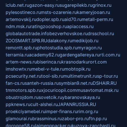
iclub.net.ru
gazon-easy.ru
sugarepilekb.ru
grinox.ru
pylesostineco.ru
msts-ozarenie.ru
kameryjooan.ru
artemovskij.ru
dopler.spb.ru
aid70.ru
metall-perm.ru
ndm.msk.ru
ratingzooshop.ru
apiaccess.ru
globalautotrade.info
bezverhovskoe.ru
drsschool.ru
ZOOSMART.SPB.RU
dalakony.ru
medikijob.ru
remontt.spb.ru
photostudia.spb.ru
myragon.ru
terramia.ru
academy62.ru
gardengallereya.ru
rti.com.ru
artem-news.ru
biserinca.ru
krasnodarkurort.com
imshowtv.ru
mebel-v-tule.ru
mobtopik.ru
pcsecurity.net.ru
tool-sib.ru
multimetrunit.ru
sp-tour.ru
fan-cs.ru
santeh-russia.ru
symbian9.net.ru
DSHAIR.RU
tmmotors.spb.ru
xjocuricopii.com
musavtomat.msk.ru
obustrojdom.ru
sovetcik.ru
ybaranovskaya.ru
ppknews.ru
cult-alshei.ru
JAPANRUSSIA.RU
proekciyamebel.ru
imper-finans.ru
rim.org.ru
glamourai.ru
brassminus.ru
zabor-pro.ru
ftn.pp.ru
dorogoe58.ru
laimengpacker.ru
kuzova-zapchasti.ru