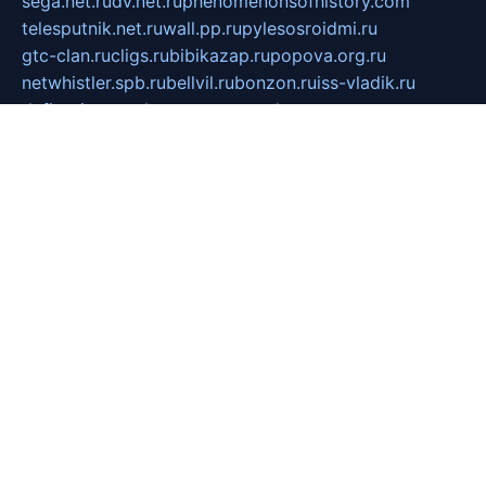
sega.net.ru
dv.net.ru
phenomenonsofhistory.com
telesputnik.net.ru
wall.pp.ru
pylesosroidmi.ru
gtc-clan.ru
cligs.ru
bibikazap.ru
popova.org.ru
netwhistler.spb.ru
bellvil.ru
bonzon.ru
iss-vladik.ru
defiparis.net.ru
las-gryzas.ru
amku.ru
electednews.spb.ru
feather.org.ru
spar72.ru
tankiigri.ru
dominus.com.ru
ibtree.ru
sanykool.pp.ru
unixlib.org.ru
menatep.spb.ru
gartenterrassen.ru
printeka.ru
skvozilka.com.ru
parkovka-pub.ru
lovemobi.ru
art-ru.ru
emulatorz.com.ru
alucomp.com.ru
tatforum.com.ru
alternativa-profi.ru
dermakler.ru
artsurvey.ru
aredir.ru
khimspas.ru
centr-maxi.ru
2018r.ru
bort-stomer-defort.ru
professional2.ru
gibsons.ru
artselena.ru
art-pilot.ru
ingredient.spb.ru
npfpolimer.spb.ru
argentum.spb.ru
hom-edu.ru
af-num.ru
cashadvanceamericasev.org
trexp.spb.ru
apteka-gerzena.ru
vasilyevka.msk.ru
personalloanrgx.org
tishanskiysdk.ru
atma-volga.ru