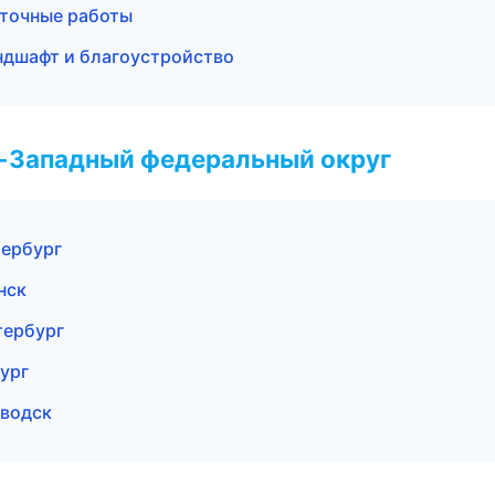
иточные работы
дшафт и благоустройство
о-Западный федеральный округ
ербург
нск
тербург
ург
аводск