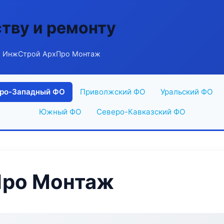
ству и ремонту
 ИнжСтрой АрхПро Монтаж
ро-Западный ФО
Приволжский ФО
Уральский ФО
Южный ФО
Северо-Кавказский ФО
Про Монтаж