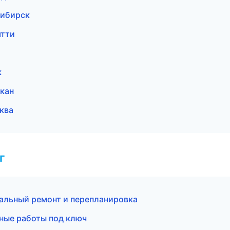
сибирск
ятти
к
кан
ква
г
альный ремонт и перепланировка
ные работы под ключ