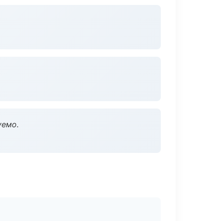
уемо.