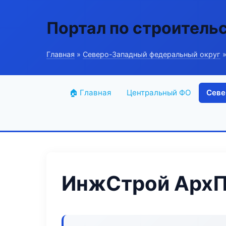
Портал по строитель
Главная
»
Северо-Западный федеральный округ
»
🏠 Главная
Центральный ФО
Севе
ИнжСтрой Арх