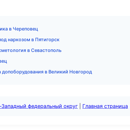
тика в Череповец
под наркозом в Пятигорск
косметология в Севастополь
вец
а допоборудования в Великий Новгород
о-Западный федеральный округ
|
Главная страница