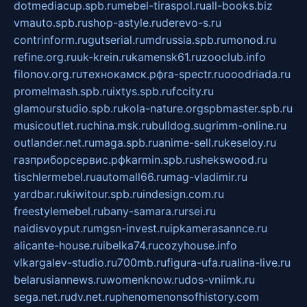
dotmediacup.spb.ru
mebel-tiraspol.ru
all-books.biz
vmauto.spb.ru
shop-astyle.ru
derevo-s.ru
contrinform.ru
gutserial.ru
mdrussia.spb.ru
monod.ru
refine.org.ru
uk-krein.ru
kamensk61.ru
zooclub.info
filonov.org.ru
технокамск.рф
ra-spectr.ru
ooodriada.ru
promelmash.spb.ru
ixtys.spb.ru
fccity.ru
glamourstudio.spb.ru
kola-nature.org
spbmaster.spb.ru
musicoutlet.ru
china.msk.ru
bulldog.su
grimm-online.ru
outlander.net.ru
maga.spb.ru
anime-sell.ru
keseloy.ru
газприборсервис.рф
karmin.spb.ru
shekswood.ru
tischlermebel.ru
automall66.ru
mag-vladimir.ru
yardbar.ru
kiwitour.spb.ru
indesign.com.ru
freestylemebel.ru
bany-samara.ru
rsei.ru
naidisvoyput.ru
mgsn-invest.ru
ipkamerasannce.ru
alicante-house.ru
ibelka74.ru
cozyhouse.info
vlkargalev-studio.ru
700mb.ru
figura-ufa.ru
alina-live.ru
belarusiannews.ru
womenknow.ru
dos-vniimk.ru
sega.net.ru
dv.net.ru
phenomenonsofhistory.com