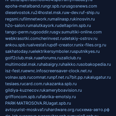
epoha-metalband.ru
ngr.spb.ru
rusgosnews.com
dieselvostok.ru
24hostel.msk.ru
w-dev.ru
f-ship.ru
regsmi.ru
filmnetwork.ru
malinasp.ru
kinosvin.ru
h2o-salon.ru
malutkayork.ru
deltaprim.spb.ru
tango-perm.ru
gooddir.ru
sgv.su
multiki-online.com
webkrasotki.com
cherinvest.ru
detskiy-ostrov.ru
ankou.spb.ru
alvesta1.ru
pdf-creator.ru
nix-files.org.ru
sakhatoday.ru
elektrikersymboler.ru
sputnikyes.ru
golf2club.msk.ru
aeforums.ru
zallclub.ru
multimodal.msk.ru
habaigry.ru
haikko.ru
sobakopedia.ru
isz-fest.ru
ewnc.info
screensaver-clock.net.ru
volnav.spb.ru
comnat.ru
npf.net.ru
7bit.pp.ru
kalugatur.ru
tesiaes.ru
card.com.ru
kazanka.spb.ru
gildiya-kuznecov.ru
kameryboavision.ru
griffoncom.spb.ru
fabrika-emotsiy.ru
PARK-MATROSOVA.RU
agat.spb.ru
avtoyurist-moskva1.ru
hardware.org.ru
схема-авто.рф
dg-lab.ru
angrup.ru
recruiter.spb.ru
music8.spb.ru