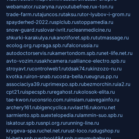
webamator.ru
zaryna.ru
youtubefree.ru
x-ton.ru
trade-farm.ru
tajuncos.ru
taksu.ru
tor-lyubov-i-grom.ru
spayderhed-2022.ru
splclub.ru
stoppamedia.ru
snow-guard.ru
slovar-ivrit.ru
cleanmedicine.ru
shkurki-karakulya.ru
kanotiforet.spb.ru
tutmassage.ru
ecolog.org.ru
praga.spb.ru
falcorussia.ru
autodoctorservis.ru
kamertondom.spb.ru
net-life.net.ru
avto-vozim.ru
sakhcamera.ru
alliance-electro.spb.ru
stroyavt.ru
controlweb1.ru
tdsak74.ru
kinzozo-ru.ru
kvotka.ru
iron-snab.ru
costa-bella.ru
eugrus.pp.ru
associaciya39.ru
primexpo.spb.ru
bezmorchin.ru
ia2.ru
cpt21.ru
ispecspb.ru
regahost.ru
kolosok-elita.ru
tae-kwon.ru
consrio.com.ru
insiam.ru
avegainfo.ru
archery161.ru
bigencyclica.ru
vlast16.ru
korru.net
sarmiento.spb.su
extelopedia.ru
lammin-suo.spb.ru
iskatour.spb.ru
snpi.org.ru
running-line.ru
krygeva-spa.ru
chel.net.ru
rust-loco.ru
dugshop.ru
hl-beta.spb.ru
school494.spb.ru
mymubaby.ru