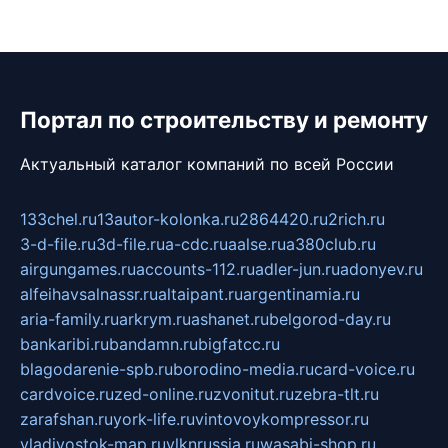
Портал по строительству и ремонту
Актуальный каталог компаний по всей России
133chel.ru
13autor-kolonka.ru
2864420.ru
2rich.ru
3-d-file.ru
3d-file.ru
a-cdc.ru
aalse.ru
a380club.ru
airgungames.ru
accounts-112.ru
adler-jun.ru
adonyev.ru
alfeihavsalnassr.ru
altaipant.ru
argentinamia.ru
aria-family.ru
arkrym.ru
ashanet.ru
belgorod-day.ru
bankaribi.ru
bandamn.ru
bigfatcc.ru
blagodarenie-spb.ru
borodino-media.ru
card-voice.ru
cardvoice.ru
zed-online.ru
zvonitut.ru
zebra-tlt.ru
zarafshan.ru
york-life.ru
vintovoykompressor.ru
vladivostok-map.ru
vlknrussia.ru
wasabi-shop.ru