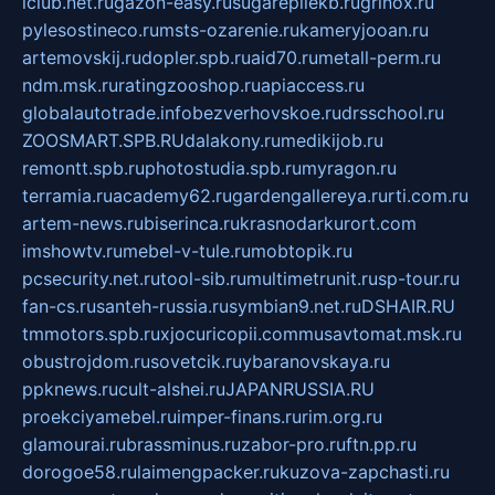
iclub.net.ru
gazon-easy.ru
sugarepilekb.ru
grinox.ru
pylesostineco.ru
msts-ozarenie.ru
kameryjooan.ru
artemovskij.ru
dopler.spb.ru
aid70.ru
metall-perm.ru
ndm.msk.ru
ratingzooshop.ru
apiaccess.ru
globalautotrade.info
bezverhovskoe.ru
drsschool.ru
ZOOSMART.SPB.RU
dalakony.ru
medikijob.ru
remontt.spb.ru
photostudia.spb.ru
myragon.ru
terramia.ru
academy62.ru
gardengallereya.ru
rti.com.ru
artem-news.ru
biserinca.ru
krasnodarkurort.com
imshowtv.ru
mebel-v-tule.ru
mobtopik.ru
pcsecurity.net.ru
tool-sib.ru
multimetrunit.ru
sp-tour.ru
fan-cs.ru
santeh-russia.ru
symbian9.net.ru
DSHAIR.RU
tmmotors.spb.ru
xjocuricopii.com
musavtomat.msk.ru
obustrojdom.ru
sovetcik.ru
ybaranovskaya.ru
ppknews.ru
cult-alshei.ru
JAPANRUSSIA.RU
proekciyamebel.ru
imper-finans.ru
rim.org.ru
glamourai.ru
brassminus.ru
zabor-pro.ru
ftn.pp.ru
dorogoe58.ru
laimengpacker.ru
kuzova-zapchasti.ru