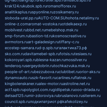
krsk124.ru
kubok.spb.ru
romanofforex.ru
analitikaplus.ru
spyonline.ru
zosikamery.ru
sloboda-ural.pp.ru
AUTO-COM.SU
hohota.net
alimy.ru
online-z.com
aromat-vostoka.ru
otdelkaexp.ru
mobilvest.ru
bbd.net.ru
mebelshop.msk.ru
smp-forum.ru
bastion-td.ru
kosmoscreative.ru
avrmotors.ru
art-galadesign.ru
tiffany-c.ru
ecostep-samara.ru
d-p.spb.ru
галактика73.рф
sko.com.ru
davitamebel-spb.ru
fotsis.ru
tesiaes.ru
kokoroyari.spb.ru
blesna-kazan.ru
mossilver.ru
lenderoq.ru
sergeydobrin.ru
tochkazvuka.msk.ru
people-of-art.ru
bezzubova.ru
clubtibet.ru
orior-aks.ru
dynamoauto.ru
szk-favorit.ru
carlines.ru
flatnsk.ru
kingbolenskaner.ru
alex-motor.ru
astroline.net.ru
act1.spb.ru
polyglot.com.ru
gidlipetsk.ru
ooo-driada.ru
detsad125.ru
mir-zdoroviya.ru
bruslanovo.ru
siterem.ru
council.spb.ru
лодкипатриот.рф
kafekolizey.ru