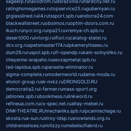
sageerp.ru
taxodrom.ru
dsrazvitie.ru
hardcity.net.ru
ratinghomegames.ru
topservice25.ru
gubernyan.ru
gtglasslined.ru
ii4.ru
tssport.spb.ru
andorra24.com
blackwallstreet.ru
oboimos.ru
optim-doors.com.ru
ikuch.ru
nycr.org.ru
npa21.ru
vremya-ch.spb.ru
desert000.ru
ivtorgi.ru
ifiori.ru
catalog-statei.ru
dcv.org.ru
spetsmaster174.ru
ipkameryhiseeu.ru
dum26.ru
ruspol.spb.ru
fr-opendp.ru
kam-solnyshko.ru
cheyenne-arapaho.ru
sevzapmetal.spb.ru
ted-lapidus.spb.ru
parasite-eliminator.ru
sigma-complete.ru
modernworld.ru
dama-moda.ru
eholot-group.ru
sk-nvkz.ru
DRONGOLD.RU
democratia2.ru
i-farmer.ru
mass-sport.org
jablonex.spb.ru
bookmess.ru
linkword.ru
refineua.com.ru
cs-spec.net.ru
altay-mebel.ru
DNK-THEATRE.RU
mechaniks.spb.ru
ipcamtechage.ru
skosta.ru
a-sun.ru
stroy-ldsp.ru
snowlands.org.ru
childrensshoes.ru
mrlizzy.ru
mebelsofiakrd.ru