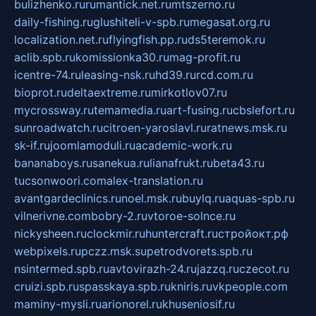
bulizhenko.ru
rumantick.net.ru
mtszerno.ru
daily-fishing.ru
glushiteli-v-spb.ru
megasat.org.ru
localization.net.ru
flyingfish.pp.ru
ds5teremok.ru
aclib.spb.ru
komissionka30.ru
mag-profit.ru
icentre-74.ru
leasing-nsk.ru
hd39.ru
rcd.com.ru
bioprot.ru
deltaextreme.ru
mirkotlov07.ru
mycrossway.ru
temamedia.ru
art-fusing.ru
cbslefort.ru
sunroadwatch.ru
citroen-yaroslavl.ru
ratnews.msk.ru
sk-if.ru
joomlamoduli.ru
academic-work.ru
bananaboys.ru
sanekua.ru
lianafrukt.ru
beta43.ru
tucsonwoori.com
alex-translation.ru
avantgardeclinics.ru
noel.msk.ru
buylq.ru
aquas-spb.ru
vilnerivne.com
bobry-2.ru
vtoroe-solnce.ru
nickysheen.ru
clockmir.ru
huntercraft.ru
стройокт.рф
webpixels.ru
pczz.msk.su
petrodvorets.spb.ru
nsintermed.spb.ru
avtovirazh-24.ru
jazzq.ru
czecot.ru
cruizi.spb.ru
spasskaya.spb.ru
kniris.ru
vkpeople.com
maminy-mysli.ru
arionorel.ru
khuseniosif.ru