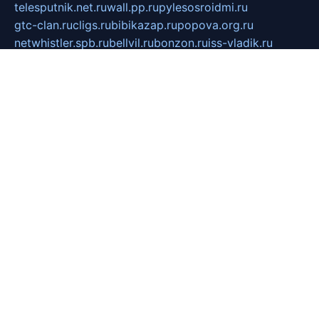
telesputnik.net.ru
wall.pp.ru
pylesosroidmi.ru
gtc-clan.ru
cligs.ru
bibikazap.ru
popova.org.ru
netwhistler.spb.ru
bellvil.ru
bonzon.ru
iss-vladik.ru
defiparis.net.ru
las-gryzas.ru
amku.ru
electednews.spb.ru
feather.org.ru
spar72.ru
tankiigri.ru
dominus.com.ru
ibtree.ru
sanykool.pp.ru
unixlib.org.ru
menatep.spb.ru
gartenterrassen.ru
printeka.ru
skvozilka.com.ru
parkovka-pub.ru
lovemobi.ru
art-ru.ru
emulatorz.com.ru
alucomp.com.ru
tatforum.com.ru
alternativa-profi.ru
dermakler.ru
artsurvey.ru
aredir.ru
khimspas.ru
centr-maxi.ru
2018r.ru
bort-stomer-defort.ru
professional2.ru
gibsons.ru
artselena.ru
art-pilot.ru
ingredient.spb.ru
npfpolimer.spb.ru
argentum.spb.ru
hom-edu.ru
af-num.ru
cashadvanceamericasev.org
trexp.spb.ru
apteka-gerzena.ru
vasilyevka.msk.ru
personalloanrgx.org
tishanskiysdk.ru
atma-volga.ru
yoga-media.ru
asmirnov.ru
betonvodincovo.ru