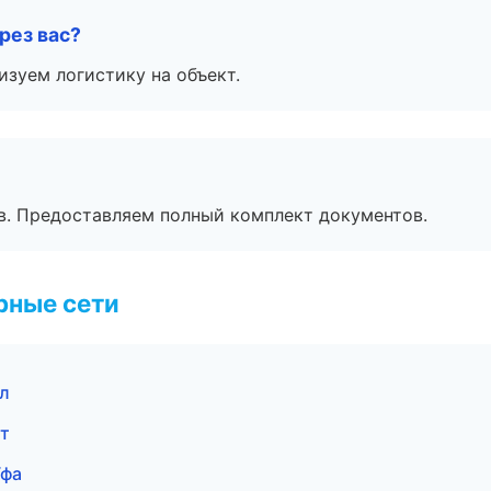
рез вас?
изуем логистику на объект.
в. Предоставляем полный комплект документов.
рные сети
л
т
Уфа