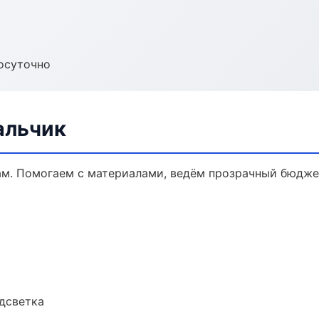
осуточно
альчик
ам. Помогаем с материалами, ведём прозрачный бюдже
одсветка