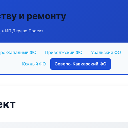
ству и ремонту
г
» ИП Дерево Проект
ро-Западный ФО
Приволжский ФО
Уральский ФО
Южный ФО
Северо-Кавказский ФО
ект