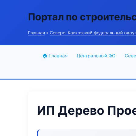
Портал по строитель
Главная
»
Северо-Кавказский федеральный окру
🏠 Главная
Центральный ФО
Севе
ИП Дерево Про