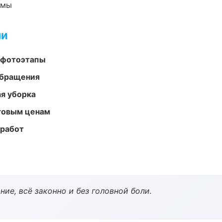
емы
ми
 фотоэтапы
обращения
ая уборка
птовым ценам
 работ
ие, всё законно и без головной боли.