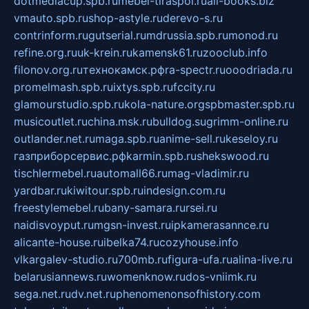
dotmediacup.spb.ru
mebel-tiraspol.ru
all-books.biz
vmauto.spb.ru
shop-astyle.ru
derevo-s.ru
contrinform.ru
gutserial.ru
mdrussia.spb.ru
monod.ru
refine.org.ru
uk-krein.ru
kamensk61.ru
zooclub.info
filonov.org.ru
технокамск.рф
ra-spectr.ru
ooodriada.ru
promelmash.spb.ru
ixtys.spb.ru
fccity.ru
glamourstudio.spb.ru
kola-nature.org
spbmaster.spb.ru
musicoutlet.ru
china.msk.ru
bulldog.su
grimm-online.ru
outlander.net.ru
maga.spb.ru
anime-sell.ru
keseloy.ru
газприборсервис.рф
karmin.spb.ru
shekswood.ru
tischlermebel.ru
automall66.ru
mag-vladimir.ru
yardbar.ru
kiwitour.spb.ru
indesign.com.ru
freestylemebel.ru
bany-samara.ru
rsei.ru
naidisvoyput.ru
mgsn-invest.ru
ipkamerasannce.ru
alicante-house.ru
ibelka74.ru
cozyhouse.info
vlkargalev-studio.ru
700mb.ru
figura-ufa.ru
alina-live.ru
belarusiannews.ru
womenknow.ru
dos-vniimk.ru
sega.net.ru
dv.net.ru
phenomenonsofhistory.com