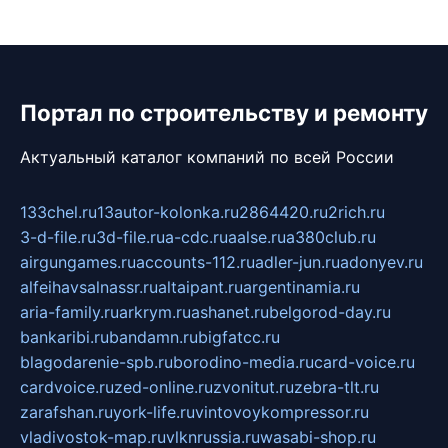
Портал по строительству и ремонту
Актуальный каталог компаний по всей России
133chel.ru
13autor-kolonka.ru
2864420.ru
2rich.ru
3-d-file.ru
3d-file.ru
a-cdc.ru
aalse.ru
a380club.ru
airgungames.ru
accounts-112.ru
adler-jun.ru
adonyev.ru
alfeihavsalnassr.ru
altaipant.ru
argentinamia.ru
aria-family.ru
arkrym.ru
ashanet.ru
belgorod-day.ru
bankaribi.ru
bandamn.ru
bigfatcc.ru
blagodarenie-spb.ru
borodino-media.ru
card-voice.ru
cardvoice.ru
zed-online.ru
zvonitut.ru
zebra-tlt.ru
zarafshan.ru
york-life.ru
vintovoykompressor.ru
vladivostok-map.ru
vlknrussia.ru
wasabi-shop.ru