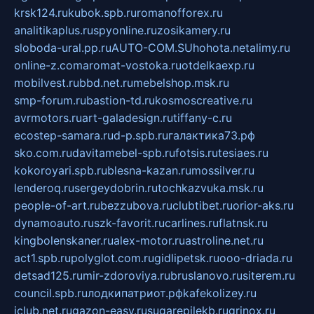
krsk124.ru
kubok.spb.ru
romanofforex.ru
analitikaplus.ru
spyonline.ru
zosikamery.ru
sloboda-ural.pp.ru
AUTO-COM.SU
hohota.net
alimy.ru
online-z.com
aromat-vostoka.ru
otdelkaexp.ru
mobilvest.ru
bbd.net.ru
mebelshop.msk.ru
smp-forum.ru
bastion-td.ru
kosmoscreative.ru
avrmotors.ru
art-galadesign.ru
tiffany-c.ru
ecostep-samara.ru
d-p.spb.ru
галактика73.рф
sko.com.ru
davitamebel-spb.ru
fotsis.ru
tesiaes.ru
kokoroyari.spb.ru
blesna-kazan.ru
mossilver.ru
lenderoq.ru
sergeydobrin.ru
tochkazvuka.msk.ru
people-of-art.ru
bezzubova.ru
clubtibet.ru
orior-aks.ru
dynamoauto.ru
szk-favorit.ru
carlines.ru
flatnsk.ru
kingbolenskaner.ru
alex-motor.ru
astroline.net.ru
act1.spb.ru
polyglot.com.ru
gidlipetsk.ru
ooo-driada.ru
detsad125.ru
mir-zdoroviya.ru
bruslanovo.ru
siterem.ru
council.spb.ru
лодкипатриот.рф
kafekolizey.ru
iclub.net.ru
gazon-easy.ru
sugarepilekb.ru
grinox.ru