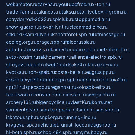
webamator.ru
zaryna.ru
youtubefree.ru
x-ton.ru
trade-farm.ru
tajuncos.ru
taksu.ru
tor-lyubov-i-grom.ru
spayderhed-2022.ru
splclub.ru
stoppamedia.ru
snow-guard.ru
slovar-ivrit.ru
cleanmedicine.ru
shkurki-karakulya.ru
kanotiforet.spb.ru
tutmassage.ru
ecolog.org.ru
praga.spb.ru
falcorussia.ru
autodoctorservis.ru
kamertondom.spb.ru
net-life.net.ru
avto-vozim.ru
sakhcamera.ru
alliance-electro.spb.ru
stroyavt.ru
controlweb1.ru
tdsak74.ru
kinzozo-ru.ru
kvotka.ru
iron-snab.ru
costa-bella.ru
eugrus.pp.ru
associaciya39.ru
primexpo.spb.ru
bezmorchin.ru
ia2.ru
cpt21.ru
ispecspb.ru
regahost.ru
kolosok-elita.ru
tae-kwon.ru
consrio.com.ru
insiam.ru
avegainfo.ru
archery161.ru
bigencyclica.ru
vlast16.ru
korru.net
sarmiento.spb.su
extelopedia.ru
lammin-suo.spb.ru
iskatour.spb.ru
snpi.org.ru
running-line.ru
krygeva-spa.ru
chel.net.ru
rust-loco.ru
dugshop.ru
hl-beta.spb.ru
school494.spb.ru
mymubaby.ru