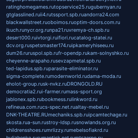
ratinghomegames.ru
topservice25.ru
gubernyan.ru
gtglasslined.ru
ii4.ru
tssport.spb.ru
andorra24.com
blackwallstreet.ru
oboimos.ru
optim-doors.com.ru
ikuch.ru
nycr.org.ru
npa21.ru
vremya-ch.spb.ru
desert000.ru
ivtorgi.ru
ifiori.ru
catalog-statei.ru
dcv.org.ru
spetsmaster174.ru
ipkameryhiseeu.ru
dum26.ru
ruspol.spb.ru
fr-opendp.ru
kam-solnyshko.ru
cheyenne-arapaho.ru
sevzapmetal.spb.ru
ted-lapidus.spb.ru
parasite-eliminator.ru
sigma-complete.ru
modernworld.ru
dama-moda.ru
eholot-group.ru
sk-nvkz.ru
DRONGOLD.RU
democratia2.ru
i-farmer.ru
mass-sport.org
jablonex.spb.ru
bookmess.ru
linkword.ru
refineua.com.ru
cs-spec.net.ru
altay-mebel.ru
DNK-THEATRE.RU
mechaniks.spb.ru
ipcamtechage.ru
skosta.ru
a-sun.ru
stroy-ldsp.ru
snowlands.org.ru
childrensshoes.ru
mrlizzy.ru
mebelsofiakrd.ru
bulizhenko.ru
rumantick.net.ru
mtszerno.ru