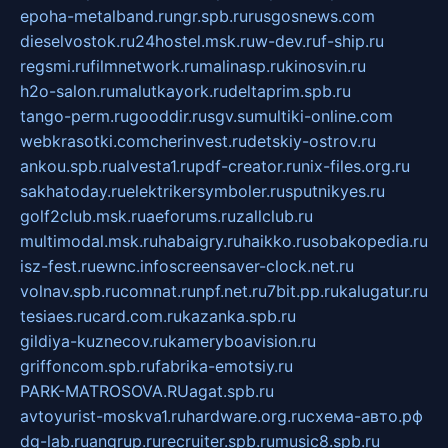
epoha-metalband.ru
ngr.spb.ru
rusgosnews.com
dieselvostok.ru
24hostel.msk.ru
w-dev.ru
f-ship.ru
regsmi.ru
filmnetwork.ru
malinasp.ru
kinosvin.ru
h2o-salon.ru
malutkayork.ru
deltaprim.spb.ru
tango-perm.ru
gooddir.ru
sgv.su
multiki-online.com
webkrasotki.com
cherinvest.ru
detskiy-ostrov.ru
ankou.spb.ru
alvesta1.ru
pdf-creator.ru
nix-files.org.ru
sakhatoday.ru
elektrikersymboler.ru
sputnikyes.ru
golf2club.msk.ru
aeforums.ru
zallclub.ru
multimodal.msk.ru
habaigry.ru
haikko.ru
sobakopedia.ru
isz-fest.ru
ewnc.info
screensaver-clock.net.ru
volnav.spb.ru
comnat.ru
npf.net.ru
7bit.pp.ru
kalugatur.ru
tesiaes.ru
card.com.ru
kazanka.spb.ru
gildiya-kuznecov.ru
kameryboavision.ru
griffoncom.spb.ru
fabrika-emotsiy.ru
PARK-MATROSOVA.RU
agat.spb.ru
avtoyurist-moskva1.ru
hardware.org.ru
схема-авто.рф
dg-lab.ru
angrup.ru
recruiter.spb.ru
music8.spb.ru