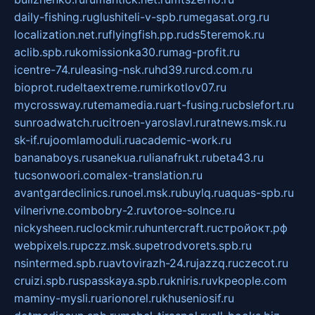
daily-fishing.ru
glushiteli-v-spb.ru
megasat.org.ru
localization.net.ru
flyingfish.pp.ru
ds5teremok.ru
aclib.spb.ru
komissionka30.ru
mag-profit.ru
icentre-74.ru
leasing-nsk.ru
hd39.ru
rcd.com.ru
bioprot.ru
deltaextreme.ru
mirkotlov07.ru
mycrossway.ru
temamedia.ru
art-fusing.ru
cbslefort.ru
sunroadwatch.ru
citroen-yaroslavl.ru
ratnews.msk.ru
sk-if.ru
joomlamoduli.ru
academic-work.ru
bananaboys.ru
sanekua.ru
lianafrukt.ru
beta43.ru
tucsonwoori.com
alex-translation.ru
avantgardeclinics.ru
noel.msk.ru
buylq.ru
aquas-spb.ru
vilnerivne.com
bobry-2.ru
vtoroe-solnce.ru
nickysheen.ru
clockmir.ru
huntercraft.ru
стройокт.рф
webpixels.ru
pczz.msk.su
petrodvorets.spb.ru
nsintermed.spb.ru
avtovirazh-24.ru
jazzq.ru
czecot.ru
cruizi.spb.ru
spasskaya.spb.ru
kniris.ru
vkpeople.com
maminy-mysli.ru
arionorel.ru
khuseniosif.ru