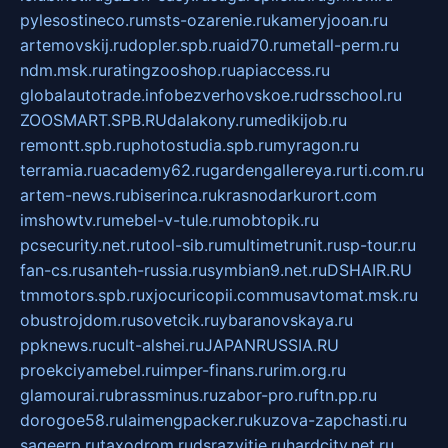
pylesostineco.ru
msts-ozarenie.ru
kameryjooan.ru
artemovskij.ru
dopler.spb.ru
aid70.ru
metall-perm.ru
ndm.msk.ru
ratingzooshop.ru
apiaccess.ru
globalautotrade.info
bezverhovskoe.ru
drsschool.ru
ZOOSMART.SPB.RU
dalakony.ru
medikijob.ru
remontt.spb.ru
photostudia.spb.ru
myragon.ru
terramia.ru
academy62.ru
gardengallereya.ru
rti.com.ru
artem-news.ru
biserinca.ru
krasnodarkurort.com
imshowtv.ru
mebel-v-tule.ru
mobtopik.ru
pcsecurity.net.ru
tool-sib.ru
multimetrunit.ru
sp-tour.ru
fan-cs.ru
santeh-russia.ru
symbian9.net.ru
DSHAIR.RU
tmmotors.spb.ru
xjocuricopii.com
musavtomat.msk.ru
obustrojdom.ru
sovetcik.ru
ybaranovskaya.ru
ppknews.ru
cult-alshei.ru
JAPANRUSSIA.RU
proekciyamebel.ru
imper-finans.ru
rim.org.ru
glamourai.ru
brassminus.ru
zabor-pro.ru
ftn.pp.ru
dorogoe58.ru
laimengpacker.ru
kuzova-zapchasti.ru
sageerp.ru
taxodrom.ru
dsrazvitie.ru
hardcity.net.ru