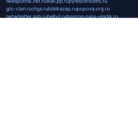
telesputnik.net.ru
wall.pp.ru
pylesosroidmi.ru
gtc-clan.ru
cligs.ru
bibikazap.ru
popova.org.ru
netwhistler.spb.ru
bellvil.ru
bonzon.ru
iss-vladik.ru
defiparis.net.ru
las-gryzas.ru
amku.ru
electednews.spb.ru
feather.org.ru
spar72.ru
tankiigri.ru
dominus.com.ru
ibtree.ru
sanykool.pp.ru
unixlib.org.ru
menatep.spb.ru
gartenterrassen.ru
printeka.ru
skvozilka.com.ru
parkovka-pub.ru
lovemobi.ru
art-ru.ru
emulatorz.com.ru
alucomp.com.ru
tatforum.com.ru
alternativa-profi.ru
dermakler.ru
artsurvey.ru
aredir.ru
khimspas.ru
centr-maxi.ru
2018r.ru
bort-stomer-defort.ru
professional2.ru
gibsons.ru
artselena.ru
art-pilot.ru
ingredient.spb.ru
npfpolimer.spb.ru
argentum.spb.ru
hom-edu.ru
af-num.ru
cashadvanceamericasev.org
trexp.spb.ru
apteka-gerzena.ru
vasilyevka.msk.ru
personalloanrgx.org
tishanskiysdk.ru
atma-volga.ru
yoga-media.ru
asmirnov.ru
betonvodincovo.ru