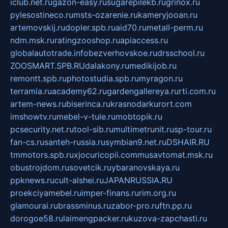
iclub.net.ru
gazon-easy.ru
sugarepilekb.ru
grinox.ru
pylesostineco.ru
msts-ozarenie.ru
kameryjooan.ru
artemovskij.ru
dopler.spb.ru
aid70.ru
metall-perm.ru
ndm.msk.ru
ratingzooshop.ru
apiaccess.ru
globalautotrade.info
bezverhovskoe.ru
drsschool.ru
ZOOSMART.SPB.RU
dalakony.ru
medikijob.ru
remontt.spb.ru
photostudia.spb.ru
myragon.ru
terramia.ru
academy62.ru
gardengallereya.ru
rti.com.ru
artem-news.ru
biserinca.ru
krasnodarkurort.com
imshowtv.ru
mebel-v-tule.ru
mobtopik.ru
pcsecurity.net.ru
tool-sib.ru
multimetrunit.ru
sp-tour.ru
fan-cs.ru
santeh-russia.ru
symbian9.net.ru
DSHAIR.RU
tmmotors.spb.ru
xjocuricopii.com
musavtomat.msk.ru
obustrojdom.ru
sovetcik.ru
ybaranovskaya.ru
ppknews.ru
cult-alshei.ru
JAPANRUSSIA.RU
proekciyamebel.ru
imper-finans.ru
rim.org.ru
glamourai.ru
brassminus.ru
zabor-pro.ru
ftn.pp.ru
dorogoe58.ru
laimengpacker.ru
kuzova-zapchasti.ru