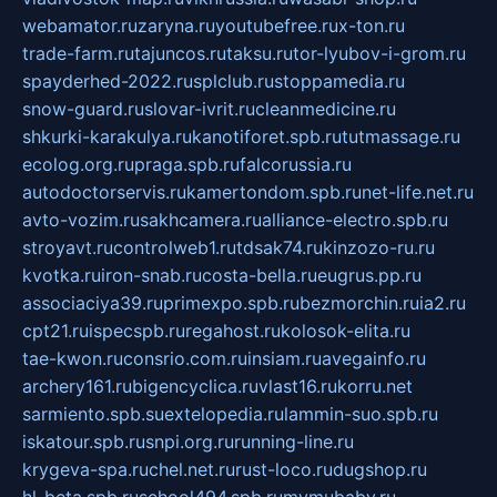
webamator.ru
zaryna.ru
youtubefree.ru
x-ton.ru
trade-farm.ru
tajuncos.ru
taksu.ru
tor-lyubov-i-grom.ru
spayderhed-2022.ru
splclub.ru
stoppamedia.ru
snow-guard.ru
slovar-ivrit.ru
cleanmedicine.ru
shkurki-karakulya.ru
kanotiforet.spb.ru
tutmassage.ru
ecolog.org.ru
praga.spb.ru
falcorussia.ru
autodoctorservis.ru
kamertondom.spb.ru
net-life.net.ru
avto-vozim.ru
sakhcamera.ru
alliance-electro.spb.ru
stroyavt.ru
controlweb1.ru
tdsak74.ru
kinzozo-ru.ru
kvotka.ru
iron-snab.ru
costa-bella.ru
eugrus.pp.ru
associaciya39.ru
primexpo.spb.ru
bezmorchin.ru
ia2.ru
cpt21.ru
ispecspb.ru
regahost.ru
kolosok-elita.ru
tae-kwon.ru
consrio.com.ru
insiam.ru
avegainfo.ru
archery161.ru
bigencyclica.ru
vlast16.ru
korru.net
sarmiento.spb.su
extelopedia.ru
lammin-suo.spb.ru
iskatour.spb.ru
snpi.org.ru
running-line.ru
krygeva-spa.ru
chel.net.ru
rust-loco.ru
dugshop.ru
hl-beta.spb.ru
school494.spb.ru
mymubaby.ru