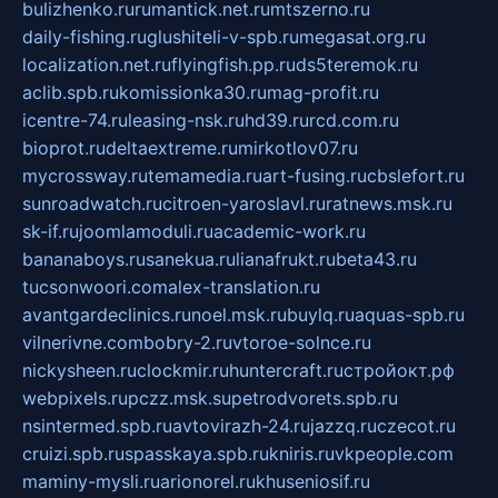
bulizhenko.ru
rumantick.net.ru
mtszerno.ru
daily-fishing.ru
glushiteli-v-spb.ru
megasat.org.ru
localization.net.ru
flyingfish.pp.ru
ds5teremok.ru
aclib.spb.ru
komissionka30.ru
mag-profit.ru
icentre-74.ru
leasing-nsk.ru
hd39.ru
rcd.com.ru
bioprot.ru
deltaextreme.ru
mirkotlov07.ru
mycrossway.ru
temamedia.ru
art-fusing.ru
cbslefort.ru
sunroadwatch.ru
citroen-yaroslavl.ru
ratnews.msk.ru
sk-if.ru
joomlamoduli.ru
academic-work.ru
bananaboys.ru
sanekua.ru
lianafrukt.ru
beta43.ru
tucsonwoori.com
alex-translation.ru
avantgardeclinics.ru
noel.msk.ru
buylq.ru
aquas-spb.ru
vilnerivne.com
bobry-2.ru
vtoroe-solnce.ru
nickysheen.ru
clockmir.ru
huntercraft.ru
стройокт.рф
webpixels.ru
pczz.msk.su
petrodvorets.spb.ru
nsintermed.spb.ru
avtovirazh-24.ru
jazzq.ru
czecot.ru
cruizi.spb.ru
spasskaya.spb.ru
kniris.ru
vkpeople.com
maminy-mysli.ru
arionorel.ru
khuseniosif.ru