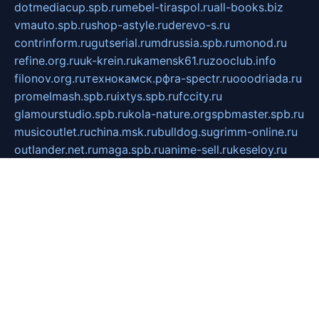
dotmediacup.spb.ru
mebel-tiraspol.ru
all-books.biz
vmauto.spb.ru
shop-astyle.ru
derevo-s.ru
contrinform.ru
gutserial.ru
mdrussia.spb.ru
monod.ru
refine.org.ru
uk-krein.ru
kamensk61.ru
zooclub.info
filonov.org.ru
технокамск.рф
ra-spectr.ru
ooodriada.ru
promelmash.spb.ru
ixtys.spb.ru
fccity.ru
glamourstudio.spb.ru
kola-nature.org
spbmaster.spb.ru
musicoutlet.ru
china.msk.ru
bulldog.su
grimm-online.ru
outlander.net.ru
maga.spb.ru
anime-sell.ru
keseloy.ru
газприборсервис.рф
karmin.spb.ru
shekswood.ru
tischlermebel.ru
automall66.ru
mag-vladimir.ru
yardbar.ru
kiwitour.spb.ru
indesign.com.ru
freestylemebel.ru
bany-samara.ru
rsei.ru
naidisvoyput.ru
mgsn-invest.ru
ipkamerasannce.ru
alicante-house.ru
ibelka74.ru
cozyhouse.info
vlkargalev-studio.ru
700mb.ru
figura-ufa.ru
alina-live.ru
belarusiannews.ru
womenknow.ru
dos-vniimk.ru
sega.net.ru
dv.net.ru
phenomenonsofhistory.com