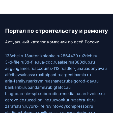
Портал по строительству и ремонту
Актуальный каталог компаний по всей России
133chel.ru
13autor-kolonka.ru
2864420.ru
2rich.ru
3-d-file.ru
3d-file.ru
a-cdc.ru
aalse.ru
a380club.ru
airgungames.ru
accounts-112.ru
adler-jun.ru
adonyev.ru
alfeihavsalnassr.ru
altaipant.ru
argentinamia.ru
aria-family.ru
arkrym.ru
ashanet.ru
belgorod-day.ru
bankaribi.ru
bandamn.ru
bigfatcc.ru
blagodarenie-spb.ru
borodino-media.ru
card-voice.ru
cardvoice.ru
zed-online.ru
zvonitut.ru
zebra-tlt.ru
zarafshan.ru
york-life.ru
vintovoykompressor.ru
vladivostok-map.ru
vlknrussia.ru
wasabi-shop.ru