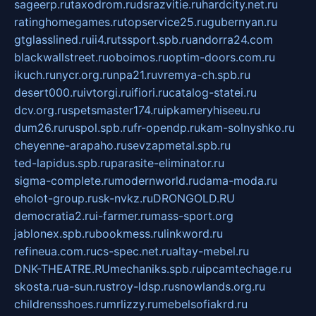
sageerp.ru
taxodrom.ru
dsrazvitie.ru
hardcity.net.ru
ratinghomegames.ru
topservice25.ru
gubernyan.ru
gtglasslined.ru
ii4.ru
tssport.spb.ru
andorra24.com
blackwallstreet.ru
oboimos.ru
optim-doors.com.ru
ikuch.ru
nycr.org.ru
npa21.ru
vremya-ch.spb.ru
desert000.ru
ivtorgi.ru
ifiori.ru
catalog-statei.ru
dcv.org.ru
spetsmaster174.ru
ipkameryhiseeu.ru
dum26.ru
ruspol.spb.ru
fr-opendp.ru
kam-solnyshko.ru
cheyenne-arapaho.ru
sevzapmetal.spb.ru
ted-lapidus.spb.ru
parasite-eliminator.ru
sigma-complete.ru
modernworld.ru
dama-moda.ru
eholot-group.ru
sk-nvkz.ru
DRONGOLD.RU
democratia2.ru
i-farmer.ru
mass-sport.org
jablonex.spb.ru
bookmess.ru
linkword.ru
refineua.com.ru
cs-spec.net.ru
altay-mebel.ru
DNK-THEATRE.RU
mechaniks.spb.ru
ipcamtechage.ru
skosta.ru
a-sun.ru
stroy-ldsp.ru
snowlands.org.ru
childrensshoes.ru
mrlizzy.ru
mebelsofiakrd.ru