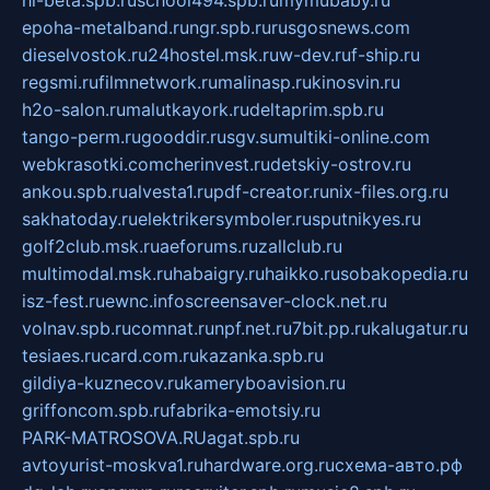
epoha-metalband.ru
ngr.spb.ru
rusgosnews.com
dieselvostok.ru
24hostel.msk.ru
w-dev.ru
f-ship.ru
regsmi.ru
filmnetwork.ru
malinasp.ru
kinosvin.ru
h2o-salon.ru
malutkayork.ru
deltaprim.spb.ru
tango-perm.ru
gooddir.ru
sgv.su
multiki-online.com
webkrasotki.com
cherinvest.ru
detskiy-ostrov.ru
ankou.spb.ru
alvesta1.ru
pdf-creator.ru
nix-files.org.ru
sakhatoday.ru
elektrikersymboler.ru
sputnikyes.ru
golf2club.msk.ru
aeforums.ru
zallclub.ru
multimodal.msk.ru
habaigry.ru
haikko.ru
sobakopedia.ru
isz-fest.ru
ewnc.info
screensaver-clock.net.ru
volnav.spb.ru
comnat.ru
npf.net.ru
7bit.pp.ru
kalugatur.ru
tesiaes.ru
card.com.ru
kazanka.spb.ru
gildiya-kuznecov.ru
kameryboavision.ru
griffoncom.spb.ru
fabrika-emotsiy.ru
PARK-MATROSOVA.RU
agat.spb.ru
avtoyurist-moskva1.ru
hardware.org.ru
схема-авто.рф