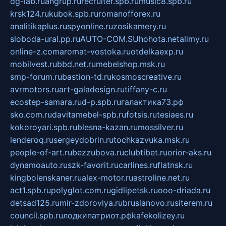
dg-lab.ru
angrup.ru
recruiter.spb.ru
music8.spb.ru
krsk124.ru
kubok.spb.ru
romanofforex.ru
analitikaplus.ru
spyonline.ru
zosikamery.ru
sloboda-ural.pp.ru
AUTO-COM.SU
hohota.net
alimy.ru
online-z.com
aromat-vostoka.ru
otdelkaexp.ru
mobilvest.ru
bbd.net.ru
mebelshop.msk.ru
smp-forum.ru
bastion-td.ru
kosmoscreative.ru
avrmotors.ru
art-galadesign.ru
tiffany-c.ru
ecostep-samara.ru
d-p.spb.ru
галактика73.рф
sko.com.ru
davitamebel-spb.ru
fotsis.ru
tesiaes.ru
kokoroyari.spb.ru
blesna-kazan.ru
mossilver.ru
lenderoq.ru
sergeydobrin.ru
tochkazvuka.msk.ru
people-of-art.ru
bezzubova.ru
clubtibet.ru
orior-aks.ru
dynamoauto.ru
szk-favorit.ru
carlines.ru
flatnsk.ru
kingbolenskaner.ru
alex-motor.ru
astroline.net.ru
act1.spb.ru
polyglot.com.ru
gidlipetsk.ru
ooo-driada.ru
detsad125.ru
mir-zdoroviya.ru
bruslanovo.ru
siterem.ru
council.spb.ru
лодкипатриот.рф
kafekolizey.ru