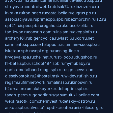
avto-vozim.ru
sakhcamera.ru
alliance-electro.spb.ru
stroyavt.ru
controlweb1.ru
tdsak74.ru
kinzozo-ru.ru
kvotka.ru
iron-snab.ru
costa-bella.ru
eugrus.pp.ru
associaciya39.ru
primexpo.spb.ru
bezmorchin.ru
ia2.ru
cpt21.ru
ispecspb.ru
regahost.ru
kolosok-elita.ru
tae-kwon.ru
consrio.com.ru
insiam.ru
avegainfo.ru
archery161.ru
bigencyclica.ru
vlast16.ru
korru.net
sarmiento.spb.su
extelopedia.ru
lammin-suo.spb.ru
iskatour.spb.ru
snpi.org.ru
running-line.ru
krygeva-spa.ru
chel.net.ru
rust-loco.ru
dugshop.ru
hl-beta.spb.ru
school494.spb.ru
mymubaby.ru
epoha-metalband.ru
ngr.spb.ru
rusgosnews.com
dieselvostok.ru
24hostel.msk.ru
w-dev.ru
f-ship.ru
regsmi.ru
filmnetwork.ru
malinasp.ru
kinosvin.ru
h2o-salon.ru
malutkayork.ru
deltaprim.spb.ru
tango-perm.ru
gooddir.ru
sgv.su
multiki-online.com
webkrasotki.com
cherinvest.ru
detskiy-ostrov.ru
ankou.spb.ru
alvesta1.ru
pdf-creator.ru
nix-files.org.ru