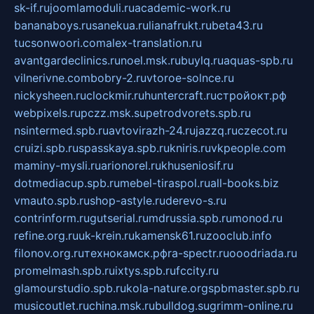
sk-if.ru
joomlamoduli.ru
academic-work.ru
bananaboys.ru
sanekua.ru
lianafrukt.ru
beta43.ru
tucsonwoori.com
alex-translation.ru
avantgardeclinics.ru
noel.msk.ru
buylq.ru
aquas-spb.ru
vilnerivne.com
bobry-2.ru
vtoroe-solnce.ru
nickysheen.ru
clockmir.ru
huntercraft.ru
стройокт.рф
webpixels.ru
pczz.msk.su
petrodvorets.spb.ru
nsintermed.spb.ru
avtovirazh-24.ru
jazzq.ru
czecot.ru
cruizi.spb.ru
spasskaya.spb.ru
kniris.ru
vkpeople.com
maminy-mysli.ru
arionorel.ru
khuseniosif.ru
dotmediacup.spb.ru
mebel-tiraspol.ru
all-books.biz
vmauto.spb.ru
shop-astyle.ru
derevo-s.ru
contrinform.ru
gutserial.ru
mdrussia.spb.ru
monod.ru
refine.org.ru
uk-krein.ru
kamensk61.ru
zooclub.info
filonov.org.ru
технокамск.рф
ra-spectr.ru
ooodriada.ru
promelmash.spb.ru
ixtys.spb.ru
fccity.ru
glamourstudio.spb.ru
kola-nature.org
spbmaster.spb.ru
musicoutlet.ru
china.msk.ru
bulldog.su
grimm-online.ru