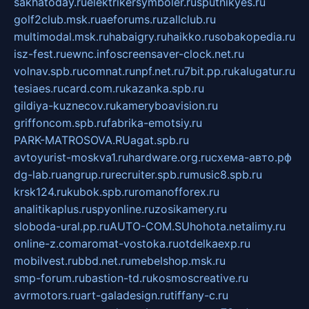
sakhatoday.ru
elektrikersymboler.ru
sputnikyes.ru
golf2club.msk.ru
aeforums.ru
zallclub.ru
multimodal.msk.ru
habaigry.ru
haikko.ru
sobakopedia.ru
isz-fest.ru
ewnc.info
screensaver-clock.net.ru
volnav.spb.ru
comnat.ru
npf.net.ru
7bit.pp.ru
kalugatur.ru
tesiaes.ru
card.com.ru
kazanka.spb.ru
gildiya-kuznecov.ru
kameryboavision.ru
griffoncom.spb.ru
fabrika-emotsiy.ru
PARK-MATROSOVA.RU
agat.spb.ru
avtoyurist-moskva1.ru
hardware.org.ru
схема-авто.рф
dg-lab.ru
angrup.ru
recruiter.spb.ru
music8.spb.ru
krsk124.ru
kubok.spb.ru
romanofforex.ru
analitikaplus.ru
spyonline.ru
zosikamery.ru
sloboda-ural.pp.ru
AUTO-COM.SU
hohota.net
alimy.ru
online-z.com
aromat-vostoka.ru
otdelkaexp.ru
mobilvest.ru
bbd.net.ru
mebelshop.msk.ru
smp-forum.ru
bastion-td.ru
kosmoscreative.ru
avrmotors.ru
art-galadesign.ru
tiffany-c.ru