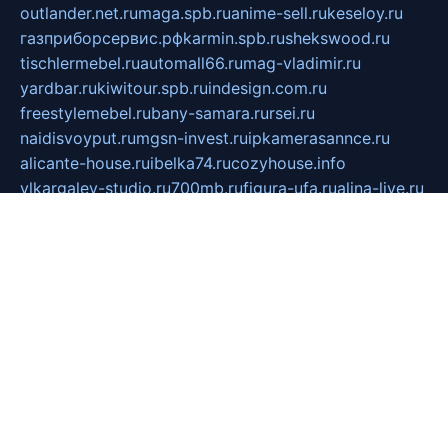
outlander.net.ru
maga.spb.ru
anime-sell.ru
keseloy.ru
газприборсервис.рф
karmin.spb.ru
shekswood.ru
tischlermebel.ru
automall66.ru
mag-vladimir.ru
yardbar.ru
kiwitour.spb.ru
indesign.com.ru
freestylemebel.ru
bany-samara.ru
rsei.ru
naidisvoyput.ru
mgsn-invest.ru
ipkamerasannce.ru
alicante-house.ru
ibelka74.ru
cozyhouse.info
vlkargalev-studio.ru
700mb.ru
figura-ufa.ru
alina-live.ru
belarusiannews.ru
womenknow.ru
dos-vniimk.ru
sega.net.ru
dv.net.ru
phenomenonsofhistory.com
telesputnik.net.ru
wall.pp.ru
pylesosroidmi.ru
gtc-clan.ru
cligs.ru
bibikazap.ru
popova.org.ru
netwhistler.spb.ru
bellvil.ru
bonzon.ru
iss-vladik.ru
defiparis.net.ru
las-gryzas.ru
amku.ru
electednews.spb.ru
feather.org.ru
spar72.ru
tankiigri.ru
dominus.com.ru
ibtree.ru
sanykool.pp.ru
unixlib.org.ru
menatep.spb.ru
gartenterrassen.ru
printeka.ru
skvozilka.com.ru
parkovka-pub.ru
lovemobi.ru
art-ru.ru