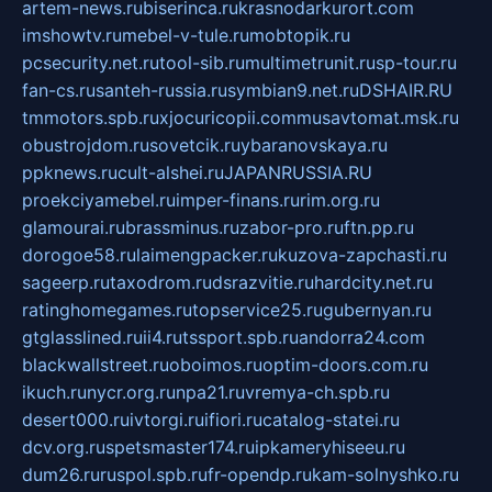
artem-news.ru
biserinca.ru
krasnodarkurort.com
imshowtv.ru
mebel-v-tule.ru
mobtopik.ru
pcsecurity.net.ru
tool-sib.ru
multimetrunit.ru
sp-tour.ru
fan-cs.ru
santeh-russia.ru
symbian9.net.ru
DSHAIR.RU
tmmotors.spb.ru
xjocuricopii.com
musavtomat.msk.ru
obustrojdom.ru
sovetcik.ru
ybaranovskaya.ru
ppknews.ru
cult-alshei.ru
JAPANRUSSIA.RU
proekciyamebel.ru
imper-finans.ru
rim.org.ru
glamourai.ru
brassminus.ru
zabor-pro.ru
ftn.pp.ru
dorogoe58.ru
laimengpacker.ru
kuzova-zapchasti.ru
sageerp.ru
taxodrom.ru
dsrazvitie.ru
hardcity.net.ru
ratinghomegames.ru
topservice25.ru
gubernyan.ru
gtglasslined.ru
ii4.ru
tssport.spb.ru
andorra24.com
blackwallstreet.ru
oboimos.ru
optim-doors.com.ru
ikuch.ru
nycr.org.ru
npa21.ru
vremya-ch.spb.ru
desert000.ru
ivtorgi.ru
ifiori.ru
catalog-statei.ru
dcv.org.ru
spetsmaster174.ru
ipkameryhiseeu.ru
dum26.ru
ruspol.spb.ru
fr-opendp.ru
kam-solnyshko.ru