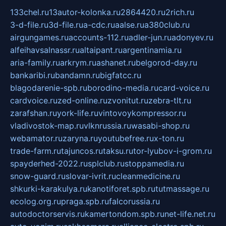
133chel.ru
13autor-kolonka.ru
2864420.ru
2rich.ru
3-d-file.ru
3d-file.ru
a-cdc.ru
aalse.ru
a380club.ru
airgungames.ru
accounts-112.ru
adler-jun.ru
adonyev.ru
alfeihavsalnassr.ru
altaipant.ru
argentinamia.ru
aria-family.ru
arkrym.ru
ashanet.ru
belgorod-day.ru
bankaribi.ru
bandamn.ru
bigfatcc.ru
blagodarenie-spb.ru
borodino-media.ru
card-voice.ru
cardvoice.ru
zed-online.ru
zvonitut.ru
zebra-tlt.ru
zarafshan.ru
york-life.ru
vintovoykompressor.ru
vladivostok-map.ru
vlknrussia.ru
wasabi-shop.ru
webamator.ru
zaryna.ru
youtubefree.ru
x-ton.ru
trade-farm.ru
tajuncos.ru
taksu.ru
tor-lyubov-i-grom.ru
spayderhed-2022.ru
splclub.ru
stoppamedia.ru
snow-guard.ru
slovar-ivrit.ru
cleanmedicine.ru
shkurki-karakulya.ru
kanotiforet.spb.ru
tutmassage.ru
ecolog.org.ru
praga.spb.ru
falcorussia.ru
autodoctorservis.ru
kamertondom.spb.ru
net-life.net.ru