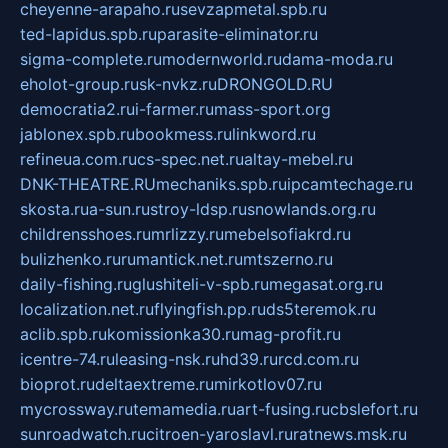
cheyenne-arapaho.ru
sevzapmetal.spb.ru
ted-lapidus.spb.ru
parasite-eliminator.ru
sigma-complete.ru
modernworld.ru
dama-moda.ru
eholot-group.ru
sk-nvkz.ru
DRONGOLD.RU
democratia2.ru
i-farmer.ru
mass-sport.org
jablonex.spb.ru
bookmess.ru
linkword.ru
refineua.com.ru
cs-spec.net.ru
altay-mebel.ru
DNK-THEATRE.RU
mechaniks.spb.ru
ipcamtechage.ru
skosta.ru
a-sun.ru
stroy-ldsp.ru
snowlands.org.ru
childrensshoes.ru
mrlizzy.ru
mebelsofiakrd.ru
bulizhenko.ru
rumantick.net.ru
mtszerno.ru
daily-fishing.ru
glushiteli-v-spb.ru
megasat.org.ru
localization.net.ru
flyingfish.pp.ru
ds5teremok.ru
aclib.spb.ru
komissionka30.ru
mag-profit.ru
icentre-74.ru
leasing-nsk.ru
hd39.ru
rcd.com.ru
bioprot.ru
deltaextreme.ru
mirkotlov07.ru
mycrossway.ru
temamedia.ru
art-fusing.ru
cbslefort.ru
sunroadwatch.ru
citroen-yaroslavl.ru
ratnews.msk.ru