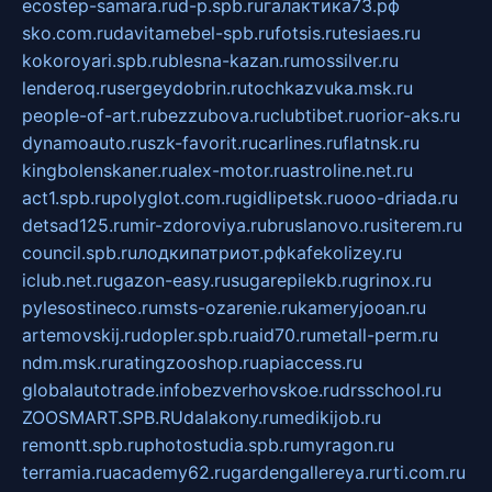
ecostep-samara.ru
d-p.spb.ru
галактика73.рф
sko.com.ru
davitamebel-spb.ru
fotsis.ru
tesiaes.ru
kokoroyari.spb.ru
blesna-kazan.ru
mossilver.ru
lenderoq.ru
sergeydobrin.ru
tochkazvuka.msk.ru
people-of-art.ru
bezzubova.ru
clubtibet.ru
orior-aks.ru
dynamoauto.ru
szk-favorit.ru
carlines.ru
flatnsk.ru
kingbolenskaner.ru
alex-motor.ru
astroline.net.ru
act1.spb.ru
polyglot.com.ru
gidlipetsk.ru
ooo-driada.ru
detsad125.ru
mir-zdoroviya.ru
bruslanovo.ru
siterem.ru
council.spb.ru
лодкипатриот.рф
kafekolizey.ru
iclub.net.ru
gazon-easy.ru
sugarepilekb.ru
grinox.ru
pylesostineco.ru
msts-ozarenie.ru
kameryjooan.ru
artemovskij.ru
dopler.spb.ru
aid70.ru
metall-perm.ru
ndm.msk.ru
ratingzooshop.ru
apiaccess.ru
globalautotrade.info
bezverhovskoe.ru
drsschool.ru
ZOOSMART.SPB.RU
dalakony.ru
medikijob.ru
remontt.spb.ru
photostudia.spb.ru
myragon.ru
terramia.ru
academy62.ru
gardengallereya.ru
rti.com.ru