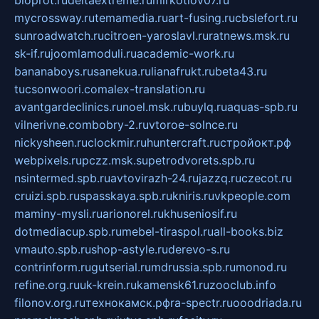
mycrossway.ru
temamedia.ru
art-fusing.ru
cbslefort.ru
sunroadwatch.ru
citroen-yaroslavl.ru
ratnews.msk.ru
sk-if.ru
joomlamoduli.ru
academic-work.ru
bananaboys.ru
sanekua.ru
lianafrukt.ru
beta43.ru
tucsonwoori.com
alex-translation.ru
avantgardeclinics.ru
noel.msk.ru
buylq.ru
aquas-spb.ru
vilnerivne.com
bobry-2.ru
vtoroe-solnce.ru
nickysheen.ru
clockmir.ru
huntercraft.ru
стройокт.рф
webpixels.ru
pczz.msk.su
petrodvorets.spb.ru
nsintermed.spb.ru
avtovirazh-24.ru
jazzq.ru
czecot.ru
cruizi.spb.ru
spasskaya.spb.ru
kniris.ru
vkpeople.com
maminy-mysli.ru
arionorel.ru
khuseniosif.ru
dotmediacup.spb.ru
mebel-tiraspol.ru
all-books.biz
vmauto.spb.ru
shop-astyle.ru
derevo-s.ru
contrinform.ru
gutserial.ru
mdrussia.spb.ru
monod.ru
refine.org.ru
uk-krein.ru
kamensk61.ru
zooclub.info
filonov.org.ru
технокамск.рф
ra-spectr.ru
ooodriada.ru