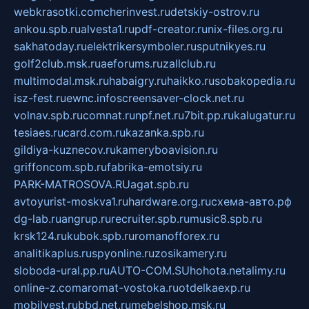
webkrasotki.com
cherinvest.ru
detskiy-ostrov.ru
ankou.spb.ru
alvesta1.ru
pdf-creator.ru
nix-files.org.ru
sakhatoday.ru
elektrikersymboler.ru
sputnikyes.ru
golf2club.msk.ru
aeforums.ru
zallclub.ru
multimodal.msk.ru
habaigry.ru
haikko.ru
sobakopedia.ru
isz-fest.ru
ewnc.info
screensaver-clock.net.ru
volnav.spb.ru
comnat.ru
npf.net.ru
7bit.pp.ru
kalugatur.ru
tesiaes.ru
card.com.ru
kazanka.spb.ru
gildiya-kuznecov.ru
kameryboavision.ru
griffoncom.spb.ru
fabrika-emotsiy.ru
PARK-MATROSOVA.RU
agat.spb.ru
avtoyurist-moskva1.ru
hardware.org.ru
схема-авто.рф
dg-lab.ru
angrup.ru
recruiter.spb.ru
music8.spb.ru
krsk124.ru
kubok.spb.ru
romanofforex.ru
analitikaplus.ru
spyonline.ru
zosikamery.ru
sloboda-ural.pp.ru
AUTO-COM.SU
hohota.net
alimy.ru
online-z.com
aromat-vostoka.ru
otdelkaexp.ru
mobilvest.ru
bbd.net.ru
mebelshop.msk.ru