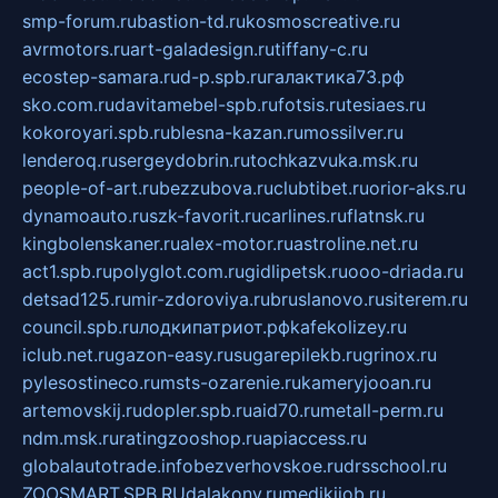
smp-forum.ru
bastion-td.ru
kosmoscreative.ru
avrmotors.ru
art-galadesign.ru
tiffany-c.ru
ecostep-samara.ru
d-p.spb.ru
галактика73.рф
sko.com.ru
davitamebel-spb.ru
fotsis.ru
tesiaes.ru
kokoroyari.spb.ru
blesna-kazan.ru
mossilver.ru
lenderoq.ru
sergeydobrin.ru
tochkazvuka.msk.ru
people-of-art.ru
bezzubova.ru
clubtibet.ru
orior-aks.ru
dynamoauto.ru
szk-favorit.ru
carlines.ru
flatnsk.ru
kingbolenskaner.ru
alex-motor.ru
astroline.net.ru
act1.spb.ru
polyglot.com.ru
gidlipetsk.ru
ooo-driada.ru
detsad125.ru
mir-zdoroviya.ru
bruslanovo.ru
siterem.ru
council.spb.ru
лодкипатриот.рф
kafekolizey.ru
iclub.net.ru
gazon-easy.ru
sugarepilekb.ru
grinox.ru
pylesostineco.ru
msts-ozarenie.ru
kameryjooan.ru
artemovskij.ru
dopler.spb.ru
aid70.ru
metall-perm.ru
ndm.msk.ru
ratingzooshop.ru
apiaccess.ru
globalautotrade.info
bezverhovskoe.ru
drsschool.ru
ZOOSMART.SPB.RU
dalakony.ru
medikijob.ru