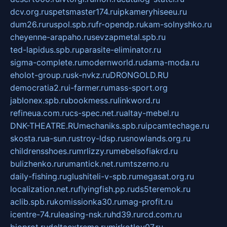
dcv.org.ru
spetsmaster174.ru
ipkameryhiseeu.ru
dum26.ru
ruspol.spb.ru
fr-opendp.ru
kam-solnyshko.ru
cheyenne-arapaho.ru
sevzapmetal.spb.ru
ted-lapidus.spb.ru
parasite-eliminator.ru
sigma-complete.ru
modernworld.ru
dama-moda.ru
eholot-group.ru
sk-nvkz.ru
DRONGOLD.RU
democratia2.ru
i-farmer.ru
mass-sport.org
jablonex.spb.ru
bookmess.ru
linkword.ru
refineua.com.ru
cs-spec.net.ru
altay-mebel.ru
DNK-THEATRE.RU
mechaniks.spb.ru
ipcamtechage.ru
skosta.ru
a-sun.ru
stroy-ldsp.ru
snowlands.org.ru
childrensshoes.ru
mrlizzy.ru
mebelsofiakrd.ru
bulizhenko.ru
rumantick.net.ru
mtszerno.ru
daily-fishing.ru
glushiteli-v-spb.ru
megasat.org.ru
localization.net.ru
flyingfish.pp.ru
ds5teremok.ru
aclib.spb.ru
komissionka30.ru
mag-profit.ru
icentre-74.ru
leasing-nsk.ru
hd39.ru
rcd.com.ru
bioprot.ru
deltaextreme.ru
mirkotlov07.ru