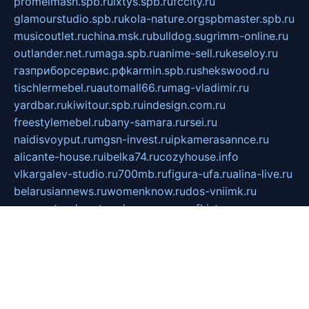
promelmash.spb.ru
ixtys.spb.ru
fccity.ru
glamourstudio.spb.ru
kola-nature.org
spbmaster.spb.ru
musicoutlet.ru
china.msk.ru
bulldog.su
grimm-online.ru
outlander.net.ru
maga.spb.ru
anime-sell.ru
keseloy.ru
газприборсервис.рф
karmin.spb.ru
shekswood.ru
tischlermebel.ru
automall66.ru
mag-vladimir.ru
yardbar.ru
kiwitour.spb.ru
indesign.com.ru
freestylemebel.ru
bany-samara.ru
rsei.ru
naidisvoyput.ru
mgsn-invest.ru
ipkamerasannce.ru
alicante-house.ru
ibelka74.ru
cozyhouse.info
vlkargalev-studio.ru
700mb.ru
figura-ufa.ru
alina-live.ru
belarusiannews.ru
womenknow.ru
dos-vniimk.ru
sega.net.ru
dv.net.ru
phenomenonsofhistory.com
telesputnik.net.ru
wall.pp.ru
pylesosroidmi.ru
gtc-clan.ru
cligs.ru
bibikazap.ru
popova.org.ru
netwhistler.spb.ru
bellvil.ru
bonzon.ru
iss-vladik.ru
defiparis.net.ru
las-gryzas.ru
amku.ru
electednews.spb.ru
feather.org.ru
spar72.ru
tankiigri.ru