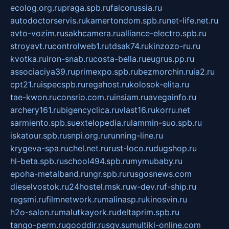
ecolog.org.ru
praga.spb.ru
falcorussia.ru
autodoctorservis.ru
kamertondom.spb.ru
net-life.net.ru
avto-vozim.ru
sakhcamera.ru
alliance-electro.spb.ru
stroyavt.ru
controlweb1.ru
tdsak74.ru
kinzozo-ru.ru
kvotka.ru
iron-snab.ru
costa-bella.ru
eugrus.pp.ru
associaciya39.ru
primexpo.spb.ru
bezmorchin.ru
ia2.ru
cpt21.ru
ispecspb.ru
regahost.ru
kolosok-elita.ru
tae-kwon.ru
consrio.com.ru
insiam.ru
avegainfo.ru
archery161.ru
bigencyclica.ru
vlast16.ru
korru.net
sarmiento.spb.su
extelopedia.ru
lammin-suo.spb.ru
iskatour.spb.ru
snpi.org.ru
running-line.ru
krygeva-spa.ru
chel.net.ru
rust-loco.ru
dugshop.ru
hl-beta.spb.ru
school494.spb.ru
mymubaby.ru
epoha-metalband.ru
ngr.spb.ru
rusgosnews.com
dieselvostok.ru
24hostel.msk.ru
w-dev.ru
f-ship.ru
regsmi.ru
filmnetwork.ru
malinasp.ru
kinosvin.ru
h2o-salon.ru
malutkayork.ru
deltaprim.spb.ru
tango-perm.ru
gooddir.ru
sgv.su
multiki-online.com