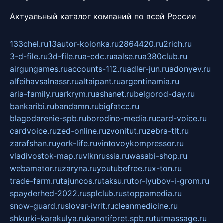
Актуальный каталог компаний по всей России
133chel.ru
13autor-kolonka.ru
2864420.ru
2rich.ru
3-d-file.ru
3d-file.ru
a-cdc.ru
aalse.ru
a380club.ru
airgungames.ru
accounts-112.ru
adler-jun.ru
adonyev.ru
alfeihavsalnassr.ru
altaipant.ru
argentinamia.ru
aria-family.ru
arkrym.ru
ashanet.ru
belgorod-day.ru
bankaribi.ru
bandamn.ru
bigfatcc.ru
blagodarenie-spb.ru
borodino-media.ru
card-voice.ru
cardvoice.ru
zed-online.ru
zvonitut.ru
zebra-tlt.ru
zarafshan.ru
york-life.ru
vintovoykompressor.ru
vladivostok-map.ru
vlknrussia.ru
wasabi-shop.ru
webamator.ru
zaryna.ru
youtubefree.ru
x-ton.ru
trade-farm.ru
tajuncos.ru
taksu.ru
tor-lyubov-i-grom.ru
spayderhed-2022.ru
splclub.ru
stoppamedia.ru
snow-guard.ru
slovar-ivrit.ru
cleanmedicine.ru
shkurki-karakulya.ru
kanotiforet.spb.ru
tutmassage.ru