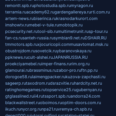
remontt.spb.ru
photostudia.spb.ru
myragon.ru
terramia.ru
academy62.ru
gardengallereya.ru
rti.com.ru
artem-news.ru
biserinca.ru
krasnodarkurort.com
imshowtv.ru
mebel-v-tule.ru
mobtopik.ru
pcsecurity.net.ru
tool-sib.ru
multimetrunit.ru
sp-tour.ru
fan-cs.ru
santeh-russia.ru
symbian9.net.ru
DSHAIR.RU
tmmotors.spb.ru
xjocuricopii.com
musavtomat.msk.ru
obustrojdom.ru
sovetcik.ru
ybaranovskaya.ru
ppknews.ru
cult-alshei.ru
JAPANRUSSIA.RU
proekciyamebel.ru
imper-finans.ru
rim.org.ru
glamourai.ru
brassminus.ru
zabor-pro.ru
ftn.pp.ru
dorogoe58.ru
laimengpacker.ru
kuzova-zapchasti.ru
sageerp.ru
taxodrom.ru
dsrazvitie.ru
hardcity.net.ru
ratinghomegames.ru
topservice25.ru
gubernyan.ru
gtglasslined.ru
ii4.ru
tssport.spb.ru
andorra24.com
blackwallstreet.ru
oboimos.ru
optim-doors.com.ru
ikuch.ru
nycr.org.ru
npa21.ru
vremya-ch.spb.ru
desert000.ru
ivtorgi.ru
ifiori.ru
catalog-statei.ru