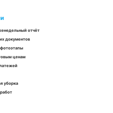
ми
женедельный отчёт
их документов
 фотоэтапы
птовым ценам
платежей
ая уборка
 работ