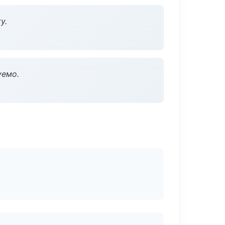
у.
уемо.