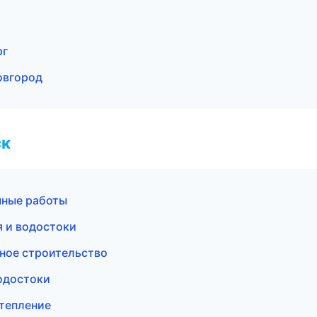
рг
овгород
ск
чные работы
 и водостоки
ное строительство
одостоки
тепление