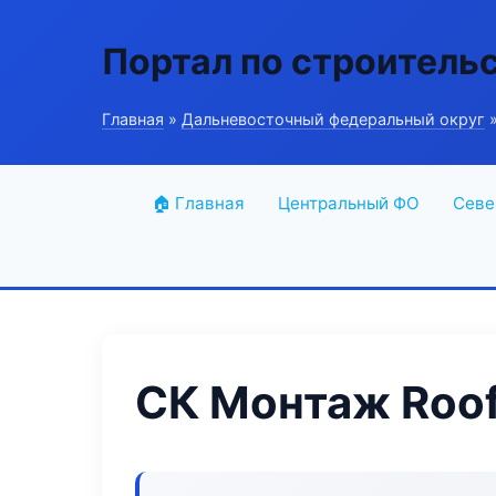
Портал по строитель
Главная
»
Дальневосточный федеральный округ
»
🏠 Главная
Центральный ФО
Севе
СК Монтаж Roo