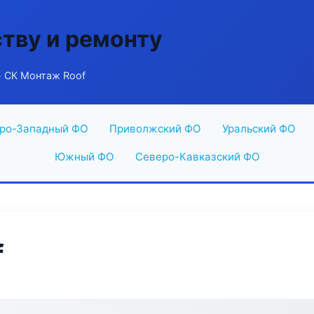
ству и ремонту
 СК Монтаж Roof
ро-Западный ФО
Приволжский ФО
Уральский ФО
Южный ФО
Северо-Кавказский ФО
f