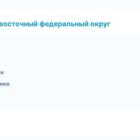
евосточный федеральный округ
ск
инск