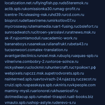
localization.net.ru
flyingfish.pp.ru
ds5teremok.ru
aclib.spb.ru
komissionka30.ru
mag-profit.ru
icentre-74.ru
leasing-nsk.ru
hd39.ru
rcd.com.ru
bioprot.ru
deltaextreme.ru
mirkotlov07.ru
mycrossway.ru
temamedia.ru
art-fusing.ru
cbslefort.ru
sunroadwatch.ru
citroen-yaroslavl.ru
ratnews.msk.ru
sk-if.ru
joomlamoduli.ru
academic-work.ru
bananaboys.ru
sanekua.ru
lianafrukt.ru
beta43.ru
tucsonwoori.com
alex-translation.ru
avantgardeclinics.ru
noel.msk.ru
buylq.ru
aquas-spb.ru
vilnerivne.com
bobry-2.ru
vtoroe-solnce.ru
nickysheen.ru
clockmir.ru
huntercraft.ru
стройокт.рф
webpixels.ru
pczz.msk.su
petrodvorets.spb.ru
nsintermed.spb.ru
avtovirazh-24.ru
jazzq.ru
czecot.ru
cruizi.spb.ru
spasskaya.spb.ru
kniris.ru
vkpeople.com
maminy-mysli.ru
arionorel.ru
khuseniosif.ru
dotmediacup.spb.ru
mebel-tiraspol.ru
all-books.biz
vmauto.spb.ru
shop-astyle.ru
derevo-s.ru