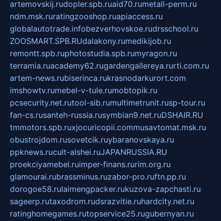
artemovskij.ru
dopler.spb.ru
aid70.ru
metall-perm.ru
ndm.msk.ru
ratingzooshop.ru
apiaccess.ru
globalautotrade.info
bezverhovskoe.ru
drsschool.ru
ZOOSMART.SPB.RU
dalakony.ru
medikijob.ru
remontt.spb.ru
photostudia.spb.ru
myragon.ru
terramia.ru
academy62.ru
gardengallereya.ru
rti.com.ru
artem-news.ru
biserinca.ru
krasnodarkurort.com
imshowtv.ru
mebel-v-tule.ru
mobtopik.ru
pcsecurity.net.ru
tool-sib.ru
multimetrunit.ru
sp-tour.ru
fan-cs.ru
santeh-russia.ru
symbian9.net.ru
DSHAIR.RU
tmmotors.spb.ru
xjocuricopii.com
musavtomat.msk.ru
obustrojdom.ru
sovetcik.ru
ybaranovskaya.ru
ppknews.ru
cult-alshei.ru
JAPANRUSSIA.RU
proekciyamebel.ru
imper-finans.ru
rim.org.ru
glamourai.ru
brassminus.ru
zabor-pro.ru
ftn.pp.ru
dorogoe58.ru
laimengpacker.ru
kuzova-zapchasti.ru
sageerp.ru
taxodrom.ru
dsrazvitie.ru
hardcity.net.ru
ratinghomegames.ru
topservice25.ru
gubernyan.ru