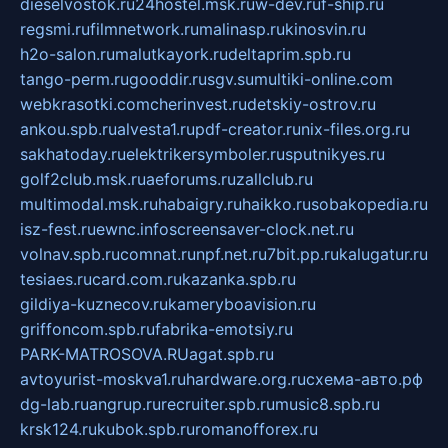
dieselvostok.ru
24hostel.msk.ru
w-dev.ru
f-ship.ru
regsmi.ru
filmnetwork.ru
malinasp.ru
kinosvin.ru
h2o-salon.ru
malutkayork.ru
deltaprim.spb.ru
tango-perm.ru
gooddir.ru
sgv.su
multiki-online.com
webkrasotki.com
cherinvest.ru
detskiy-ostrov.ru
ankou.spb.ru
alvesta1.ru
pdf-creator.ru
nix-files.org.ru
sakhatoday.ru
elektrikersymboler.ru
sputnikyes.ru
golf2club.msk.ru
aeforums.ru
zallclub.ru
multimodal.msk.ru
habaigry.ru
haikko.ru
sobakopedia.ru
isz-fest.ru
ewnc.info
screensaver-clock.net.ru
volnav.spb.ru
comnat.ru
npf.net.ru
7bit.pp.ru
kalugatur.ru
tesiaes.ru
card.com.ru
kazanka.spb.ru
gildiya-kuznecov.ru
kameryboavision.ru
griffoncom.spb.ru
fabrika-emotsiy.ru
PARK-MATROSOVA.RU
agat.spb.ru
avtoyurist-moskva1.ru
hardware.org.ru
схема-авто.рф
dg-lab.ru
angrup.ru
recruiter.spb.ru
music8.spb.ru
krsk124.ru
kubok.spb.ru
romanofforex.ru