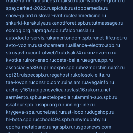
trade-farm.ru
tajuncos.ru
taksu.ru
tor-lyubov-i-grom.ru
spayderhed-2022.ru
splclub.ru
stoppamedia.ru
snow-guard.ru
slovar-ivrit.ru
cleanmedicine.ru
shkurki-karakulya.ru
kanotiforet.spb.ru
tutmassage.ru
ecolog.org.ru
praga.spb.ru
falcorussia.ru
autodoctorservis.ru
kamertondom.spb.ru
net-life.net.ru
avto-vozim.ru
sakhcamera.ru
alliance-electro.spb.ru
stroyavt.ru
controlweb1.ru
tdsak74.ru
kinzozo-ru.ru
kvotka.ru
iron-snab.ru
costa-bella.ru
eugrus.pp.ru
associaciya39.ru
primexpo.spb.ru
bezmorchin.ru
ia2.ru
cpt21.ru
ispecspb.ru
regahost.ru
kolosok-elita.ru
tae-kwon.ru
consrio.com.ru
insiam.ru
avegainfo.ru
archery161.ru
bigencyclica.ru
vlast16.ru
korru.net
sarmiento.spb.su
extelopedia.ru
lammin-suo.spb.ru
iskatour.spb.ru
snpi.org.ru
running-line.ru
krygeva-spa.ru
chel.net.ru
rust-loco.ru
dugshop.ru
hl-beta.spb.ru
school494.spb.ru
mymubaby.ru
epoha-metalband.ru
ngr.spb.ru
rusgosnews.com