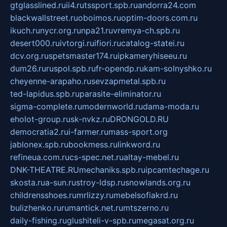
gtglasslined.ru
ii4.ru
tssport.spb.ru
andorra24.com
blackwallstreet.ru
oboimos.ru
optim-doors.com.ru
ikuch.ru
nycr.org.ru
npa21.ru
vremya-ch.spb.ru
desert000.ru
ivtorgi.ru
ifiori.ru
catalog-statei.ru
dcv.org.ru
spetsmaster174.ru
ipkameryhiseeu.ru
dum26.ru
ruspol.spb.ru
fr-opendp.ru
kam-solnyshko.ru
cheyenne-arapaho.ru
sevzapmetal.spb.ru
ted-lapidus.spb.ru
parasite-eliminator.ru
sigma-complete.ru
modernworld.ru
dama-moda.ru
eholot-group.ru
sk-nvkz.ru
DRONGOLD.RU
democratia2.ru
i-farmer.ru
mass-sport.org
jablonex.spb.ru
bookmess.ru
linkword.ru
refineua.com.ru
cs-spec.net.ru
altay-mebel.ru
DNK-THEATRE.RU
mechaniks.spb.ru
ipcamtechage.ru
skosta.ru
a-sun.ru
stroy-ldsp.ru
snowlands.org.ru
childrensshoes.ru
mrlizzy.ru
mebelsofiakrd.ru
bulizhenko.ru
rumantick.net.ru
mtszerno.ru
daily-fishing.ru
glushiteli-v-spb.ru
megasat.org.ru