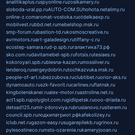
analitikaplus.ru
spyonline.ru
zosikamery.ru
sloboda-ural.pp.ru
AUTO-COM.SU
hohota.net
alimy.ru
online-z.com
aromat-vostoka.ru
otdelkaexp.ru
mobilvest.ru
bbd.net.ru
mebelshop.msk.ru
smp-forum.ru
bastion-td.ru
kosmoscreative.ru
avrmotors.ru
art-galadesign.ru
tiffany-c.ru
ecostep-samara.ru
d-p.spb.ru
галактика73.рф
sko.com.ru
davitamebel-spb.ru
fotsis.ru
tesiaes.ru
kokoroyari.spb.ru
blesna-kazan.ru
mossilver.ru
lenderoq.ru
sergeydobrin.ru
tochkazvuka.msk.ru
people-of-art.ru
bezzubova.ru
clubtibet.ru
orior-aks.ru
dynamoauto.ru
szk-favorit.ru
carlines.ru
flatnsk.ru
kingbolenskaner.ru
alex-motor.ru
astroline.net.ru
act1.spb.ru
polyglot.com.ru
gidlipetsk.ru
ooo-driada.ru
detsad125.ru
mir-zdoroviya.ru
bruslanovo.ru
siterem.ru
council.spb.ru
лодкипатриот.рф
kafekolizey.ru
iclub.net.ru
gazon-easy.ru
sugarepilekb.ru
grinox.ru
pylesostineco.ru
msts-ozarenie.ru
kameryjooan.ru