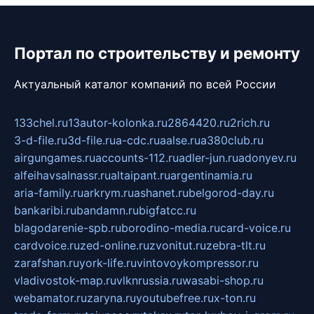
Портал по строительству и ремонту
Актуальный каталог компаний по всей России
133chel.ru
13autor-kolonka.ru
2864420.ru
2rich.ru
3-d-file.ru
3d-file.ru
a-cdc.ru
aalse.ru
a380club.ru
airgungames.ru
accounts-112.ru
adler-jun.ru
adonyev.ru
alfeihavsalnassr.ru
altaipant.ru
argentinamia.ru
aria-family.ru
arkrym.ru
ashanet.ru
belgorod-day.ru
bankaribi.ru
bandamn.ru
bigfatcc.ru
blagodarenie-spb.ru
borodino-media.ru
card-voice.ru
cardvoice.ru
zed-online.ru
zvonitut.ru
zebra-tlt.ru
zarafshan.ru
york-life.ru
vintovoykompressor.ru
vladivostok-map.ru
vlknrussia.ru
wasabi-shop.ru
webamator.ru
zaryna.ru
youtubefree.ru
x-ton.ru