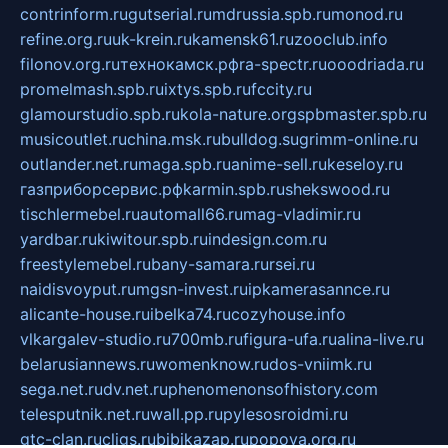
contrinform.ru
gutserial.ru
mdrussia.spb.ru
monod.ru
refine.org.ru
uk-krein.ru
kamensk61.ru
zooclub.info
filonov.org.ru
технокамск.рф
ra-spectr.ru
ooodriada.ru
promelmash.spb.ru
ixtys.spb.ru
fccity.ru
glamourstudio.spb.ru
kola-nature.org
spbmaster.spb.ru
musicoutlet.ru
china.msk.ru
bulldog.su
grimm-online.ru
outlander.net.ru
maga.spb.ru
anime-sell.ru
keseloy.ru
газприборсервис.рф
karmin.spb.ru
shekswood.ru
tischlermebel.ru
automall66.ru
mag-vladimir.ru
yardbar.ru
kiwitour.spb.ru
indesign.com.ru
freestylemebel.ru
bany-samara.ru
rsei.ru
naidisvoyput.ru
mgsn-invest.ru
ipkamerasannce.ru
alicante-house.ru
ibelka74.ru
cozyhouse.info
vlkargalev-studio.ru
700mb.ru
figura-ufa.ru
alina-live.ru
belarusiannews.ru
womenknow.ru
dos-vniimk.ru
sega.net.ru
dv.net.ru
phenomenonsofhistory.com
telesputnik.net.ru
wall.pp.ru
pylesosroidmi.ru
gtc-clan.ru
cligs.ru
bibikazap.ru
popova.org.ru