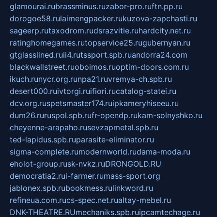
glamourai.ru
brassminus.ru
zabor-pro.ru
ftn.pp.ru
dorogoe58.ru
laimengpacker.ru
kuzova-zapchasti.ru
sageerp.ru
taxodrom.ru
dsrazvitie.ru
hardcity.net.ru
ratinghomegames.ru
topservice25.ru
gubernyan.ru
gtglasslined.ru
ii4.ru
tssport.spb.ru
andorra24.com
blackwallstreet.ru
oboimos.ru
optim-doors.com.ru
ikuch.ru
nycr.org.ru
npa21.ru
vremya-ch.spb.ru
desert000.ru
ivtorgi.ru
ifiori.ru
catalog-statei.ru
dcv.org.ru
spetsmaster174.ru
ipkameryhiseeu.ru
dum26.ru
ruspol.spb.ru
fr-opendp.ru
kam-solnyshko.ru
cheyenne-arapaho.ru
sevzapmetal.spb.ru
ted-lapidus.spb.ru
parasite-eliminator.ru
sigma-complete.ru
modernworld.ru
dama-moda.ru
eholot-group.ru
sk-nvkz.ru
DRONGOLD.RU
democratia2.ru
i-farmer.ru
mass-sport.org
jablonex.spb.ru
bookmess.ru
linkword.ru
refineua.com.ru
cs-spec.net.ru
altay-mebel.ru
DNK-THEATRE.RU
mechaniks.spb.ru
ipcamtechage.ru