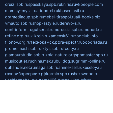
cruizi.spb.ru
spasskaya.spb.ru
kniris.ru
vkpeople.com
maminy-mysli.ru
arionorel.ru
khuseniosif.ru
dotmediacup.spb.ru
mebel-tiraspol.ru
all-books.biz
vmauto.spb.ru
shop-astyle.ru
derevo-s.ru
contrinform.ru
gutserial.ru
mdrussia.spb.ru
monod.ru
refine.org.ru
uk-krein.ru
kamensk61.ru
zooclub.info
filonov.org.ru
технокамск.рф
ra-spectr.ru
ooodriada.ru
promelmash.spb.ru
ixtys.spb.ru
fccity.ru
glamourstudio.spb.ru
kola-nature.org
spbmaster.spb.ru
musicoutlet.ru
china.msk.ru
bulldog.su
grimm-online.ru
outlander.net.ru
maga.spb.ru
anime-sell.ru
keseloy.ru
газприборсервис.рф
karmin.spb.ru
shekswood.ru
tischlermebel.ru
automall66.ru
mag-vladimir.ru
yardbar.ru
kiwitour.spb.ru
indesign.com.ru
freestylemebel.ru
bany-samara.ru
rsei.ru
naidisvoyput.ru
mgsn-invest.ru
ipkamerasannce.ru
alicante-house.ru
ibelka74.ru
cozyhouse.info
vlkargalev-studio.ru
700mb.ru
figura-ufa.ru
alina-live.ru