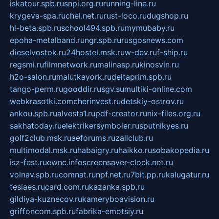
iskatour.spb.ru
snpi.org.ru
running-line.ru
krygeva-spa.ru
chel.net.ru
rust-loco.ru
dugshop.ru
hl-beta.spb.ru
school494.spb.ru
mymubaby.ru
epoha-metalband.ru
ngr.spb.ru
rusgosnews.com
dieselvostok.ru
24hostel.msk.ru
w-dev.ru
f-ship.ru
regsmi.ru
filmnetwork.ru
malinasp.ru
kinosvin.ru
h2o-salon.ru
malutkayork.ru
deltaprim.spb.ru
tango-perm.ru
gooddir.ru
sgv.su
multiki-online.com
webkrasotki.com
cherinvest.ru
detskiy-ostrov.ru
ankou.spb.ru
alvesta1.ru
pdf-creator.ru
nix-files.org.ru
sakhatoday.ru
elektrikersymboler.ru
sputnikyes.ru
golf2club.msk.ru
aeforums.ru
zallclub.ru
multimodal.msk.ru
habaigry.ru
haikko.ru
sobakopedia.ru
isz-fest.ru
ewnc.info
screensaver-clock.net.ru
volnav.spb.ru
comnat.ru
npf.net.ru
7bit.pp.ru
kalugatur.ru
tesiaes.ru
card.com.ru
kazanka.spb.ru
gildiya-kuznecov.ru
kameryboavision.ru
griffoncom.spb.ru
fabrika-emotsiy.ru