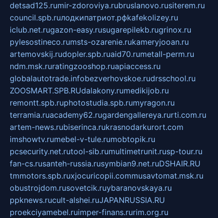
detsad125.ru
mir-zdoroviya.ru
bruslanovo.ru
siterem.ru
council.spb.ru
лодкипатриот.рф
kafekolizey.ru
iclub.net.ru
gazon-easy.ru
sugarepilekb.ru
grinox.ru
pylesostineco.ru
msts-ozarenie.ru
kameryjooan.ru
artemovskij.ru
dopler.spb.ru
aid70.ru
metall-perm.ru
ndm.msk.ru
ratingzooshop.ru
apiaccess.ru
globalautotrade.info
bezverhovskoe.ru
drsschool.ru
ZOOSMART.SPB.RU
dalakony.ru
medikijob.ru
remontt.spb.ru
photostudia.spb.ru
myragon.ru
terramia.ru
academy62.ru
gardengallereya.ru
rti.com.ru
artem-news.ru
biserinca.ru
krasnodarkurort.com
imshowtv.ru
mebel-v-tule.ru
mobtopik.ru
pcsecurity.net.ru
tool-sib.ru
multimetrunit.ru
sp-tour.ru
fan-cs.ru
santeh-russia.ru
symbian9.net.ru
DSHAIR.RU
tmmotors.spb.ru
xjocuricopii.com
musavtomat.msk.ru
obustrojdom.ru
sovetcik.ru
ybaranovskaya.ru
ppknews.ru
cult-alshei.ru
JAPANRUSSIA.RU
proekciyamebel.ru
imper-finans.ru
rim.org.ru