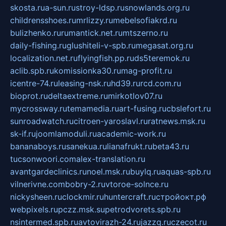
skosta.ru
a-sun.ru
stroy-ldsp.ru
snowlands.org.ru
childrensshoes.ru
mrlizzy.ru
mebelsofiakrd.ru
bulizhenko.ru
rumantick.net.ru
mtszerno.ru
daily-fishing.ru
glushiteli-v-spb.ru
megasat.org.ru
localization.net.ru
flyingfish.pp.ru
ds5teremok.ru
aclib.spb.ru
komissionka30.ru
mag-profit.ru
icentre-74.ru
leasing-nsk.ru
hd39.ru
rcd.com.ru
bioprot.ru
deltaextreme.ru
mirkotlov07.ru
mycrossway.ru
temamedia.ru
art-fusing.ru
cbslefort.ru
sunroadwatch.ru
citroen-yaroslavl.ru
ratnews.msk.ru
sk-if.ru
joomlamoduli.ru
academic-work.ru
bananaboys.ru
sanekua.ru
lianafrukt.ru
beta43.ru
tucsonwoori.com
alex-translation.ru
avantgardeclinics.ru
noel.msk.ru
buylq.ru
aquas-spb.ru
vilnerivne.com
bobry-2.ru
vtoroe-solnce.ru
nickysheen.ru
clockmir.ru
huntercraft.ru
стройокт.рф
webpixels.ru
pczz.msk.su
petrodvorets.spb.ru
nsintermed.spb.ru
avtovirazh-24.ru
jazzq.ru
czecot.ru