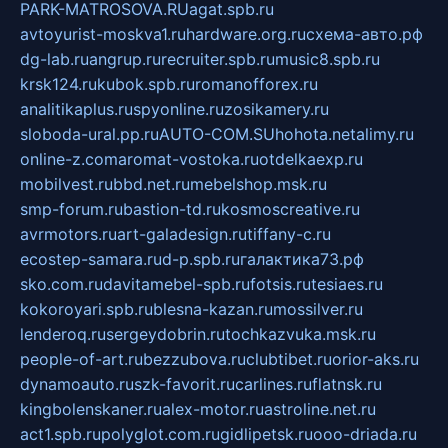
PARK-MATROSOVA.RU
agat.spb.ru
avtoyurist-moskva1.ru
hardware.org.ru
схема-авто.рф
dg-lab.ru
angrup.ru
recruiter.spb.ru
music8.spb.ru
krsk124.ru
kubok.spb.ru
romanofforex.ru
analitikaplus.ru
spyonline.ru
zosikamery.ru
sloboda-ural.pp.ru
AUTO-COM.SU
hohota.net
alimy.ru
online-z.com
aromat-vostoka.ru
otdelkaexp.ru
mobilvest.ru
bbd.net.ru
mebelshop.msk.ru
smp-forum.ru
bastion-td.ru
kosmoscreative.ru
avrmotors.ru
art-galadesign.ru
tiffany-c.ru
ecostep-samara.ru
d-p.spb.ru
галактика73.рф
sko.com.ru
davitamebel-spb.ru
fotsis.ru
tesiaes.ru
kokoroyari.spb.ru
blesna-kazan.ru
mossilver.ru
lenderoq.ru
sergeydobrin.ru
tochkazvuka.msk.ru
people-of-art.ru
bezzubova.ru
clubtibet.ru
orior-aks.ru
dynamoauto.ru
szk-favorit.ru
carlines.ru
flatnsk.ru
kingbolenskaner.ru
alex-motor.ru
astroline.net.ru
act1.spb.ru
polyglot.com.ru
gidlipetsk.ru
ooo-driada.ru