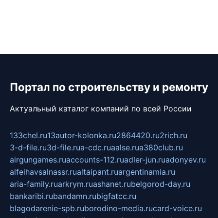
Портал по строительству и ремонту
Актуальный каталог компаний по всей России
133chel.ru
13autor-kolonka.ru
2864420.ru
2rich.ru
3-d-file.ru
3d-file.ru
a-cdc.ru
aalse.ru
a380club.ru
airgungames.ru
accounts-112.ru
adler-jun.ru
adonyev.ru
alfeihavsalnassr.ru
altaipant.ru
argentinamia.ru
aria-family.ru
arkrym.ru
ashanet.ru
belgorod-day.ru
bankaribi.ru
bandamn.ru
bigfatcc.ru
blagodarenie-spb.ru
borodino-media.ru
card-voice.ru