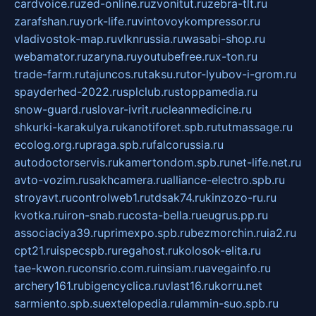
cardvoice.ru
zed-online.ru
zvonitut.ru
zebra-tlt.ru
zarafshan.ru
york-life.ru
vintovoykompressor.ru
vladivostok-map.ru
vlknrussia.ru
wasabi-shop.ru
webamator.ru
zaryna.ru
youtubefree.ru
x-ton.ru
trade-farm.ru
tajuncos.ru
taksu.ru
tor-lyubov-i-grom.ru
spayderhed-2022.ru
splclub.ru
stoppamedia.ru
snow-guard.ru
slovar-ivrit.ru
cleanmedicine.ru
shkurki-karakulya.ru
kanotiforet.spb.ru
tutmassage.ru
ecolog.org.ru
praga.spb.ru
falcorussia.ru
autodoctorservis.ru
kamertondom.spb.ru
net-life.net.ru
avto-vozim.ru
sakhcamera.ru
alliance-electro.spb.ru
stroyavt.ru
controlweb1.ru
tdsak74.ru
kinzozo-ru.ru
kvotka.ru
iron-snab.ru
costa-bella.ru
eugrus.pp.ru
associaciya39.ru
primexpo.spb.ru
bezmorchin.ru
ia2.ru
cpt21.ru
ispecspb.ru
regahost.ru
kolosok-elita.ru
tae-kwon.ru
consrio.com.ru
insiam.ru
avegainfo.ru
archery161.ru
bigencyclica.ru
vlast16.ru
korru.net
sarmiento.spb.su
extelopedia.ru
lammin-suo.spb.ru