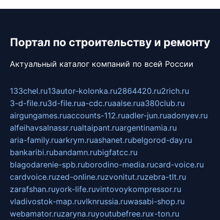
Портал по строительству и ремонту
Актуальный каталог компаний по всей России
133chel.ru
13autor-kolonka.ru
2864420.ru
2rich.ru
3-d-file.ru
3d-file.ru
a-cdc.ru
aalse.ru
a380club.ru
airgungames.ru
accounts-112.ru
adler-jun.ru
adonyev.ru
alfeihavsalnassr.ru
altaipant.ru
argentinamia.ru
aria-family.ru
arkrym.ru
ashanet.ru
belgorod-day.ru
bankaribi.ru
bandamn.ru
bigfatcc.ru
blagodarenie-spb.ru
borodino-media.ru
card-voice.ru
cardvoice.ru
zed-online.ru
zvonitut.ru
zebra-tlt.ru
zarafshan.ru
york-life.ru
vintovoykompressor.ru
vladivostok-map.ru
vlknrussia.ru
wasabi-shop.ru
webamator.ru
zaryna.ru
youtubefree.ru
x-ton.ru