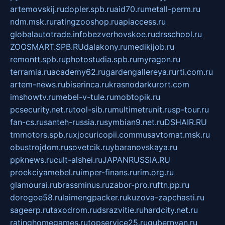
artemovskij.ru
dopler.spb.ru
aid70.ru
metall-perm.ru
ndm.msk.ru
ratingzooshop.ru
apiaccess.ru
globalautotrade.info
bezverhovskoe.ru
drsschool.ru
ZOOSMART.SPB.RU
dalakony.ru
medikijob.ru
remontt.spb.ru
photostudia.spb.ru
myragon.ru
terramia.ru
academy62.ru
gardengallereya.ru
rti.com.ru
artem-news.ru
biserinca.ru
krasnodarkurort.com
imshowtv.ru
mebel-v-tule.ru
mobtopik.ru
pcsecurity.net.ru
tool-sib.ru
multimetrunit.ru
sp-tour.ru
fan-cs.ru
santeh-russia.ru
symbian9.net.ru
DSHAIR.RU
tmmotors.spb.ru
xjocuricopii.com
musavtomat.msk.ru
obustrojdom.ru
sovetcik.ru
ybaranovskaya.ru
ppknews.ru
cult-alshei.ru
JAPANRUSSIA.RU
proekciyamebel.ru
imper-finans.ru
rim.org.ru
glamourai.ru
brassminus.ru
zabor-pro.ru
ftn.pp.ru
dorogoe58.ru
laimengpacker.ru
kuzova-zapchasti.ru
sageerp.ru
taxodrom.ru
dsrazvitie.ru
hardcity.net.ru
ratinghomegames.ru
topservice25.ru
gubernyan.ru