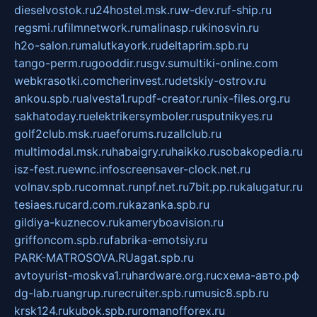
dieselvostok.ru
24hostel.msk.ru
w-dev.ru
f-ship.ru
regsmi.ru
filmnetwork.ru
malinasp.ru
kinosvin.ru
h2o-salon.ru
malutkayork.ru
deltaprim.spb.ru
tango-perm.ru
gooddir.ru
sgv.su
multiki-online.com
webkrasotki.com
cherinvest.ru
detskiy-ostrov.ru
ankou.spb.ru
alvesta1.ru
pdf-creator.ru
nix-files.org.ru
sakhatoday.ru
elektrikersymboler.ru
sputnikyes.ru
golf2club.msk.ru
aeforums.ru
zallclub.ru
multimodal.msk.ru
habaigry.ru
haikko.ru
sobakopedia.ru
isz-fest.ru
ewnc.info
screensaver-clock.net.ru
volnav.spb.ru
comnat.ru
npf.net.ru
7bit.pp.ru
kalugatur.ru
tesiaes.ru
card.com.ru
kazanka.spb.ru
gildiya-kuznecov.ru
kameryboavision.ru
griffoncom.spb.ru
fabrika-emotsiy.ru
PARK-MATROSOVA.RU
agat.spb.ru
avtoyurist-moskva1.ru
hardware.org.ru
схема-авто.рф
dg-lab.ru
angrup.ru
recruiter.spb.ru
music8.spb.ru
krsk124.ru
kubok.spb.ru
romanofforex.ru