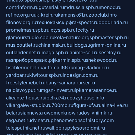
contrinform.ru
gutserial.ru
mdrussia.spb.ru
monod.ru
refine.org.ru
uk-krein.ru
kamensk61.ru
zooclub.info
filonov.org.ru
технокамск.рф
ra-spectr.ru
ooodriada.ru
promelmash.spb.ru
ixtys.spb.ru
fccity.ru
glamourstudio.spb.ru
kola-nature.org
spbmaster.spb.ru
musicoutlet.ru
china.msk.ru
bulldog.su
grimm-online.ru
outlander.net.ru
maga.spb.ru
anime-sell.ru
keseloy.ru
газприборсервис.рф
karmin.spb.ru
shekswood.ru
tischlermebel.ru
automall66.ru
mag-vladimir.ru
yardbar.ru
kiwitour.spb.ru
indesign.com.ru
freestylemebel.ru
bany-samara.ru
rsei.ru
naidisvoyput.ru
mgsn-invest.ru
ipkamerasannce.ru
alicante-house.ru
ibelka74.ru
cozyhouse.info
vlkargalev-studio.ru
700mb.ru
figura-ufa.ru
alina-live.ru
belarusiannews.ru
womenknow.ru
dos-vniimk.ru
sega.net.ru
dv.net.ru
phenomenonsofhistory.com
telesputnik.net.ru
wall.pp.ru
pylesosroidmi.ru