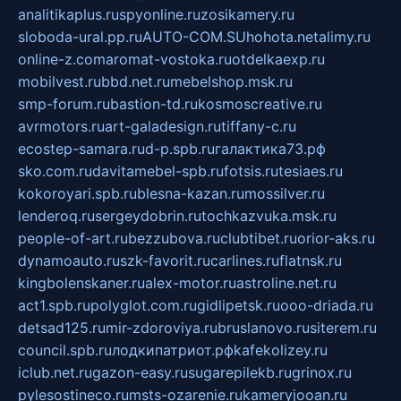
analitikaplus.ru
spyonline.ru
zosikamery.ru
sloboda-ural.pp.ru
AUTO-COM.SU
hohota.net
alimy.ru
online-z.com
aromat-vostoka.ru
otdelkaexp.ru
mobilvest.ru
bbd.net.ru
mebelshop.msk.ru
smp-forum.ru
bastion-td.ru
kosmoscreative.ru
avrmotors.ru
art-galadesign.ru
tiffany-c.ru
ecostep-samara.ru
d-p.spb.ru
галактика73.рф
sko.com.ru
davitamebel-spb.ru
fotsis.ru
tesiaes.ru
kokoroyari.spb.ru
blesna-kazan.ru
mossilver.ru
lenderoq.ru
sergeydobrin.ru
tochkazvuka.msk.ru
people-of-art.ru
bezzubova.ru
clubtibet.ru
orior-aks.ru
dynamoauto.ru
szk-favorit.ru
carlines.ru
flatnsk.ru
kingbolenskaner.ru
alex-motor.ru
astroline.net.ru
act1.spb.ru
polyglot.com.ru
gidlipetsk.ru
ooo-driada.ru
detsad125.ru
mir-zdoroviya.ru
bruslanovo.ru
siterem.ru
council.spb.ru
лодкипатриот.рф
kafekolizey.ru
iclub.net.ru
gazon-easy.ru
sugarepilekb.ru
grinox.ru
pylesostineco.ru
msts-ozarenie.ru
kameryjooan.ru