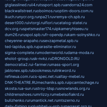
gtglasslined.ru
ii4.ru
tssport.spb.ru
andorra24.com
blackwallstreet.ru
oboimos.ru
optim-doors.com.ru
ikuch.ru
nycr.org.ru
npa21.ru
vremya-ch.spb.ru
desert000.ru
ivtorgi.ru
ifiori.ru
catalog-statei.ru
dcv.org.ru
spetsmaster174.ru
ipkameryhiseeu.ru
dum26.ru
ruspol.spb.ru
fr-opendp.ru
kam-solnyshko.ru
cheyenne-arapaho.ru
sevzapmetal.spb.ru
ted-lapidus.spb.ru
parasite-eliminator.ru
sigma-complete.ru
modernworld.ru
dama-moda.ru
eholot-group.ru
sk-nvkz.ru
DRONGOLD.RU
democratia2.ru
i-farmer.ru
mass-sport.org
jablonex.spb.ru
bookmess.ru
linkword.ru
refineua.com.ru
cs-spec.net.ru
altay-mebel.ru
DNK-THEATRE.RU
mechaniks.spb.ru
ipcamtechage.ru
skosta.ru
a-sun.ru
stroy-ldsp.ru
snowlands.org.ru
childrensshoes.ru
mrlizzy.ru
mebelsofiakrd.ru
bulizhenko.ru
rumantick.net.ru
mtszerno.ru
daily-fishing.ru
glushiteli-v-spb.ru
megasat.org.ru