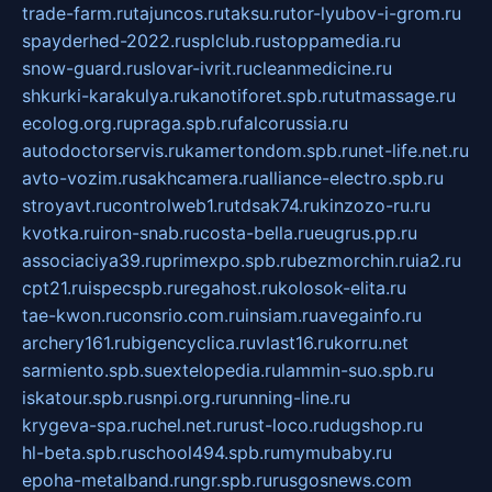
trade-farm.ru
tajuncos.ru
taksu.ru
tor-lyubov-i-grom.ru
spayderhed-2022.ru
splclub.ru
stoppamedia.ru
snow-guard.ru
slovar-ivrit.ru
cleanmedicine.ru
shkurki-karakulya.ru
kanotiforet.spb.ru
tutmassage.ru
ecolog.org.ru
praga.spb.ru
falcorussia.ru
autodoctorservis.ru
kamertondom.spb.ru
net-life.net.ru
avto-vozim.ru
sakhcamera.ru
alliance-electro.spb.ru
stroyavt.ru
controlweb1.ru
tdsak74.ru
kinzozo-ru.ru
kvotka.ru
iron-snab.ru
costa-bella.ru
eugrus.pp.ru
associaciya39.ru
primexpo.spb.ru
bezmorchin.ru
ia2.ru
cpt21.ru
ispecspb.ru
regahost.ru
kolosok-elita.ru
tae-kwon.ru
consrio.com.ru
insiam.ru
avegainfo.ru
archery161.ru
bigencyclica.ru
vlast16.ru
korru.net
sarmiento.spb.su
extelopedia.ru
lammin-suo.spb.ru
iskatour.spb.ru
snpi.org.ru
running-line.ru
krygeva-spa.ru
chel.net.ru
rust-loco.ru
dugshop.ru
hl-beta.spb.ru
school494.spb.ru
mymubaby.ru
epoha-metalband.ru
ngr.spb.ru
rusgosnews.com