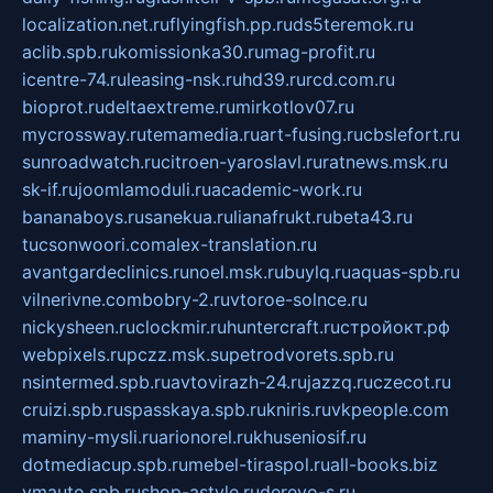
localization.net.ru
flyingfish.pp.ru
ds5teremok.ru
aclib.spb.ru
komissionka30.ru
mag-profit.ru
icentre-74.ru
leasing-nsk.ru
hd39.ru
rcd.com.ru
bioprot.ru
deltaextreme.ru
mirkotlov07.ru
mycrossway.ru
temamedia.ru
art-fusing.ru
cbslefort.ru
sunroadwatch.ru
citroen-yaroslavl.ru
ratnews.msk.ru
sk-if.ru
joomlamoduli.ru
academic-work.ru
bananaboys.ru
sanekua.ru
lianafrukt.ru
beta43.ru
tucsonwoori.com
alex-translation.ru
avantgardeclinics.ru
noel.msk.ru
buylq.ru
aquas-spb.ru
vilnerivne.com
bobry-2.ru
vtoroe-solnce.ru
nickysheen.ru
clockmir.ru
huntercraft.ru
стройокт.рф
webpixels.ru
pczz.msk.su
petrodvorets.spb.ru
nsintermed.spb.ru
avtovirazh-24.ru
jazzq.ru
czecot.ru
cruizi.spb.ru
spasskaya.spb.ru
kniris.ru
vkpeople.com
maminy-mysli.ru
arionorel.ru
khuseniosif.ru
dotmediacup.spb.ru
mebel-tiraspol.ru
all-books.biz
vmauto.spb.ru
shop-astyle.ru
derevo-s.ru