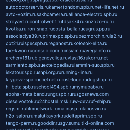
autodoctorservis.ru
kamertondom.spb.ru
net-life.net.ru
avto-vozim.ru
sakhcamera.ru
alliance-electro.spb.ru
stroyavt.ru
controlweb1.ru
tdsak74.ru
kinzozo-ru.ru
kvotka.ru
iron-snab.ru
costa-bella.ru
eugrus.pp.ru
associaciya39.ru
primexpo.spb.ru
bezmorchin.ru
ia2.ru
cpt21.ru
ispecspb.ru
regahost.ru
kolosok-elita.ru
tae-kwon.ru
consrio.com.ru
insiam.ru
avegainfo.ru
archery161.ru
bigencyclica.ru
vlast16.ru
korru.net
sarmiento.spb.su
extelopedia.ru
lammin-suo.spb.ru
iskatour.spb.ru
snpi.org.ru
running-line.ru
krygeva-spa.ru
chel.net.ru
rust-loco.ru
dugshop.ru
hl-beta.spb.ru
school494.spb.ru
mymubaby.ru
epoha-metalband.ru
ngr.spb.ru
rusgosnews.com
dieselvostok.ru
24hostel.msk.ru
w-dev.ru
f-ship.ru
regsmi.ru
filmnetwork.ru
malinasp.ru
kinosvin.ru
h2o-salon.ru
malutkayork.ru
deltaprim.spb.ru
tango-perm.ru
gooddir.ru
sgv.su
multiki-online.com