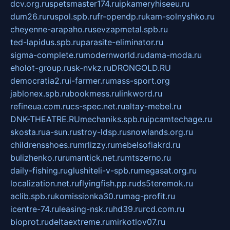
dcv.org.ru
spetsmaster174.ru
ipkameryhiseeu.ru
dum26.ru
ruspol.spb.ru
fr-opendp.ru
kam-solnyshko.ru
cheyenne-arapaho.ru
sevzapmetal.spb.ru
ted-lapidus.spb.ru
parasite-eliminator.ru
sigma-complete.ru
modernworld.ru
dama-moda.ru
eholot-group.ru
sk-nvkz.ru
DRONGOLD.RU
democratia2.ru
i-farmer.ru
mass-sport.org
jablonex.spb.ru
bookmess.ru
linkword.ru
refineua.com.ru
cs-spec.net.ru
altay-mebel.ru
DNK-THEATRE.RU
mechaniks.spb.ru
ipcamtechage.ru
skosta.ru
a-sun.ru
stroy-ldsp.ru
snowlands.org.ru
childrensshoes.ru
mrlizzy.ru
mebelsofiakrd.ru
bulizhenko.ru
rumantick.net.ru
mtszerno.ru
daily-fishing.ru
glushiteli-v-spb.ru
megasat.org.ru
localization.net.ru
flyingfish.pp.ru
ds5teremok.ru
aclib.spb.ru
komissionka30.ru
mag-profit.ru
icentre-74.ru
leasing-nsk.ru
hd39.ru
rcd.com.ru
bioprot.ru
deltaextreme.ru
mirkotlov07.ru