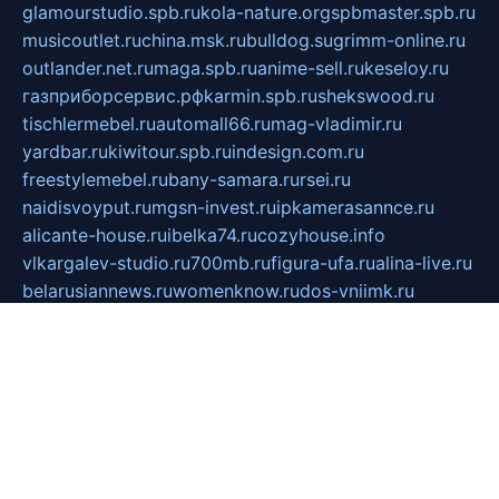
glamourstudio.spb.ru
kola-nature.org
spbmaster.spb.ru
musicoutlet.ru
china.msk.ru
bulldog.su
grimm-online.ru
outlander.net.ru
maga.spb.ru
anime-sell.ru
keseloy.ru
газприборсервис.рф
karmin.spb.ru
shekswood.ru
tischlermebel.ru
automall66.ru
mag-vladimir.ru
yardbar.ru
kiwitour.spb.ru
indesign.com.ru
freestylemebel.ru
bany-samara.ru
rsei.ru
naidisvoyput.ru
mgsn-invest.ru
ipkamerasannce.ru
alicante-house.ru
ibelka74.ru
cozyhouse.info
vlkargalev-studio.ru
700mb.ru
figura-ufa.ru
alina-live.ru
belarusiannews.ru
womenknow.ru
dos-vniimk.ru
sega.net.ru
dv.net.ru
phenomenonsofhistory.com
telesputnik.net.ru
wall.pp.ru
pylesosroidmi.ru
gtc-clan.ru
cligs.ru
bibikazap.ru
popova.org.ru
netwhistler.spb.ru
bellvil.ru
bonzon.ru
iss-vladik.ru
defiparis.net.ru
las-gryzas.ru
amku.ru
electednews.spb.ru
feather.org.ru
spar72.ru
tankiigri.ru
dominus.com.ru
ibtree.ru
sanykool.pp.ru
unixlib.org.ru