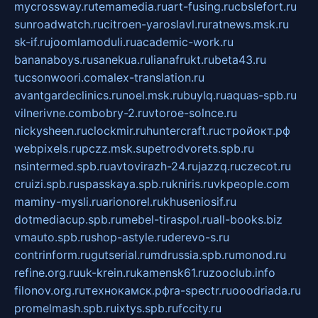
mycrossway.ru
temamedia.ru
art-fusing.ru
cbslefort.ru
sunroadwatch.ru
citroen-yaroslavl.ru
ratnews.msk.ru
sk-if.ru
joomlamoduli.ru
academic-work.ru
bananaboys.ru
sanekua.ru
lianafrukt.ru
beta43.ru
tucsonwoori.com
alex-translation.ru
avantgardeclinics.ru
noel.msk.ru
buylq.ru
aquas-spb.ru
vilnerivne.com
bobry-2.ru
vtoroe-solnce.ru
nickysheen.ru
clockmir.ru
huntercraft.ru
стройокт.рф
webpixels.ru
pczz.msk.su
petrodvorets.spb.ru
nsintermed.spb.ru
avtovirazh-24.ru
jazzq.ru
czecot.ru
cruizi.spb.ru
spasskaya.spb.ru
kniris.ru
vkpeople.com
maminy-mysli.ru
arionorel.ru
khuseniosif.ru
dotmediacup.spb.ru
mebel-tiraspol.ru
all-books.biz
vmauto.spb.ru
shop-astyle.ru
derevo-s.ru
contrinform.ru
gutserial.ru
mdrussia.spb.ru
monod.ru
refine.org.ru
uk-krein.ru
kamensk61.ru
zooclub.info
filonov.org.ru
технокамск.рф
ra-spectr.ru
ooodriada.ru
promelmash.spb.ru
ixtys.spb.ru
fccity.ru