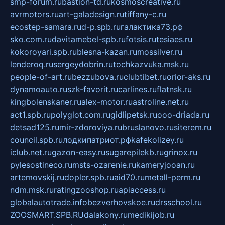
smp-forum.ru
bastion-td.ru
kosmoscreative.ru
avrmotors.ru
art-galadesign.ru
tiffany-c.ru
ecostep-samara.ru
d-p.spb.ru
галактика73.рф
sko.com.ru
davitamebel-spb.ru
fotsis.ru
tesiaes.ru
kokoroyari.spb.ru
blesna-kazan.ru
mossilver.ru
lenderoq.ru
sergeydobrin.ru
tochkazvuka.msk.ru
people-of-art.ru
bezzubova.ru
clubtibet.ru
orior-aks.ru
dynamoauto.ru
szk-favorit.ru
carlines.ru
flatnsk.ru
kingbolenskaner.ru
alex-motor.ru
astroline.net.ru
act1.spb.ru
polyglot.com.ru
gidlipetsk.ru
ooo-driada.ru
detsad125.ru
mir-zdoroviya.ru
bruslanovo.ru
siterem.ru
council.spb.ru
лодкипатриот.рф
kafekolizey.ru
iclub.net.ru
gazon-easy.ru
sugarepilekb.ru
grinox.ru
pylesostineco.ru
msts-ozarenie.ru
kameryjooan.ru
artemovskij.ru
dopler.spb.ru
aid70.ru
metall-perm.ru
ndm.msk.ru
ratingzooshop.ru
apiaccess.ru
globalautotrade.info
bezverhovskoe.ru
drsschool.ru
ZOOSMART.SPB.RU
dalakony.ru
medikijob.ru