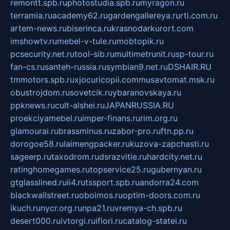
remontt.spb.ru
photostudia.spb.ru
myragon.ru
terramia.ru
academy62.ru
gardengallereya.ru
rti.com.ru
artem-news.ru
biserinca.ru
krasnodarkurort.com
imshowtv.ru
mebel-v-tule.ru
mobtopik.ru
pcsecurity.net.ru
tool-sib.ru
multimetrunit.ru
sp-tour.ru
fan-cs.ru
santeh-russia.ru
symbian9.net.ru
DSHAIR.RU
tmmotors.spb.ru
xjocuricopii.com
musavtomat.msk.ru
obustrojdom.ru
sovetcik.ru
ybaranovskaya.ru
ppknews.ru
cult-alshei.ru
JAPANRUSSIA.RU
proekciyamebel.ru
imper-finans.ru
rim.org.ru
glamourai.ru
brassminus.ru
zabor-pro.ru
ftn.pp.ru
dorogoe58.ru
laimengpacker.ru
kuzova-zapchasti.ru
sageerp.ru
taxodrom.ru
dsrazvitie.ru
hardcity.net.ru
ratinghomegames.ru
topservice25.ru
gubernyan.ru
gtglasslined.ru
ii4.ru
tssport.spb.ru
andorra24.com
blackwallstreet.ru
oboimos.ru
optim-doors.com.ru
ikuch.ru
nycr.org.ru
npa21.ru
vremya-ch.spb.ru
desert000.ru
ivtorgi.ru
ifiori.ru
catalog-statei.ru