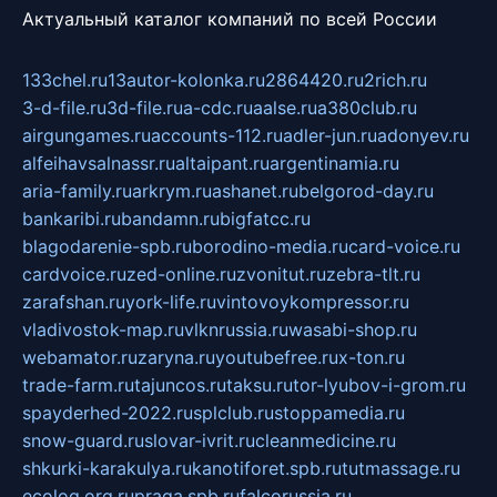
Актуальный каталог компаний по всей России
133chel.ru
13autor-kolonka.ru
2864420.ru
2rich.ru
3-d-file.ru
3d-file.ru
a-cdc.ru
aalse.ru
a380club.ru
airgungames.ru
accounts-112.ru
adler-jun.ru
adonyev.ru
alfeihavsalnassr.ru
altaipant.ru
argentinamia.ru
aria-family.ru
arkrym.ru
ashanet.ru
belgorod-day.ru
bankaribi.ru
bandamn.ru
bigfatcc.ru
blagodarenie-spb.ru
borodino-media.ru
card-voice.ru
cardvoice.ru
zed-online.ru
zvonitut.ru
zebra-tlt.ru
zarafshan.ru
york-life.ru
vintovoykompressor.ru
vladivostok-map.ru
vlknrussia.ru
wasabi-shop.ru
webamator.ru
zaryna.ru
youtubefree.ru
x-ton.ru
trade-farm.ru
tajuncos.ru
taksu.ru
tor-lyubov-i-grom.ru
spayderhed-2022.ru
splclub.ru
stoppamedia.ru
snow-guard.ru
slovar-ivrit.ru
cleanmedicine.ru
shkurki-karakulya.ru
kanotiforet.spb.ru
tutmassage.ru
ecolog.org.ru
praga.spb.ru
falcorussia.ru