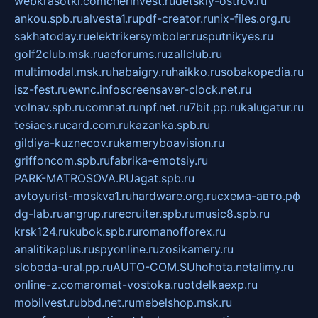
webkrasotki.com
cherinvest.ru
detskiy-ostrov.ru
ankou.spb.ru
alvesta1.ru
pdf-creator.ru
nix-files.org.ru
sakhatoday.ru
elektrikersymboler.ru
sputnikyes.ru
golf2club.msk.ru
aeforums.ru
zallclub.ru
multimodal.msk.ru
habaigry.ru
haikko.ru
sobakopedia.ru
isz-fest.ru
ewnc.info
screensaver-clock.net.ru
volnav.spb.ru
comnat.ru
npf.net.ru
7bit.pp.ru
kalugatur.ru
tesiaes.ru
card.com.ru
kazanka.spb.ru
gildiya-kuznecov.ru
kameryboavision.ru
griffoncom.spb.ru
fabrika-emotsiy.ru
PARK-MATROSOVA.RU
agat.spb.ru
avtoyurist-moskva1.ru
hardware.org.ru
схема-авто.рф
dg-lab.ru
angrup.ru
recruiter.spb.ru
music8.spb.ru
krsk124.ru
kubok.spb.ru
romanofforex.ru
analitikaplus.ru
spyonline.ru
zosikamery.ru
sloboda-ural.pp.ru
AUTO-COM.SU
hohota.net
alimy.ru
online-z.com
aromat-vostoka.ru
otdelkaexp.ru
mobilvest.ru
bbd.net.ru
mebelshop.msk.ru