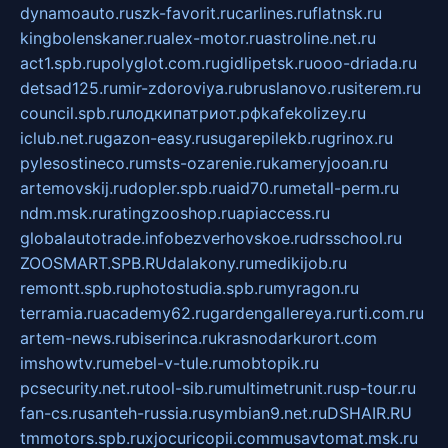
dynamoauto.ru
szk-favorit.ru
carlines.ru
flatnsk.ru
kingbolenskaner.ru
alex-motor.ru
astroline.net.ru
act1.spb.ru
polyglot.com.ru
gidlipetsk.ru
ooo-driada.ru
detsad125.ru
mir-zdoroviya.ru
bruslanovo.ru
siterem.ru
council.spb.ru
лодкипатриот.рф
kafekolizey.ru
iclub.net.ru
gazon-easy.ru
sugarepilekb.ru
grinox.ru
pylesostineco.ru
msts-ozarenie.ru
kameryjooan.ru
artemovskij.ru
dopler.spb.ru
aid70.ru
metall-perm.ru
ndm.msk.ru
ratingzooshop.ru
apiaccess.ru
globalautotrade.info
bezverhovskoe.ru
drsschool.ru
ZOOSMART.SPB.RU
dalakony.ru
medikijob.ru
remontt.spb.ru
photostudia.spb.ru
myragon.ru
terramia.ru
academy62.ru
gardengallereya.ru
rti.com.ru
artem-news.ru
biserinca.ru
krasnodarkurort.com
imshowtv.ru
mebel-v-tule.ru
mobtopik.ru
pcsecurity.net.ru
tool-sib.ru
multimetrunit.ru
sp-tour.ru
fan-cs.ru
santeh-russia.ru
symbian9.net.ru
DSHAIR.RU
tmmotors.spb.ru
xjocuricopii.com
musavtomat.msk.ru