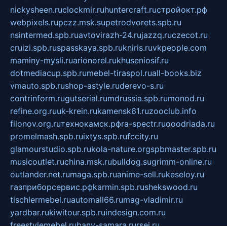
nickysheen.ru
clockmir.ru
huntercraft.ru
стройокт.рф
webpixels.ru
pczz.msk.su
petrodvorets.spb.ru
nsintermed.spb.ru
avtovirazh-24.ru
jazzq.ru
czecot.ru
cruizi.spb.ru
spasskaya.spb.ru
kniris.ru
vkpeople.com
maminy-mysli.ru
arionorel.ru
khuseniosif.ru
dotmediacup.spb.ru
mebel-tiraspol.ru
all-books.biz
vmauto.spb.ru
shop-astyle.ru
derevo-s.ru
contrinform.ru
gutserial.ru
mdrussia.spb.ru
monod.ru
refine.org.ru
uk-krein.ru
kamensk61.ru
zooclub.info
filonov.org.ru
технокамск.рф
ra-spectr.ru
ooodriada.ru
promelmash.spb.ru
ixtys.spb.ru
fccity.ru
glamourstudio.spb.ru
kola-nature.org
spbmaster.spb.ru
musicoutlet.ru
china.msk.ru
bulldog.su
grimm-online.ru
outlander.net.ru
maga.spb.ru
anime-sell.ru
keseloy.ru
газприборсервис.рф
karmin.spb.ru
shekswood.ru
tischlermebel.ru
automall66.ru
mag-vladimir.ru
yardbar.ru
kiwitour.spb.ru
indesign.com.ru
freestylemebel.ru
bany-samara.ru
rsei.ru