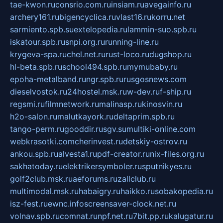
tae-kwon.ru
consrio.com.ru
insiam.ru
avegainfo.ru
archery161.ru
bigencyclica.ru
vlast16.ru
korru.net
sarmiento.spb.su
extelopedia.ru
lammin-suo.spb.ru
iskatour.spb.ru
snpi.org.ru
running-line.ru
krygeva-spa.ru
chel.net.ru
rust-loco.ru
dugshop.ru
hl-beta.spb.ru
school494.spb.ru
mymubaby.ru
epoha-metalband.ru
ngr.spb.ru
rusgosnews.com
dieselvostok.ru
24hostel.msk.ru
w-dev.ru
f-ship.ru
regsmi.ru
filmnetwork.ru
malinasp.ru
kinosvin.ru
h2o-salon.ru
malutkayork.ru
deltaprim.spb.ru
tango-perm.ru
gooddir.ru
sgv.su
multiki-online.com
webkrasotki.com
cherinvest.ru
detskiy-ostrov.ru
ankou.spb.ru
alvesta1.ru
pdf-creator.ru
nix-files.org.ru
sakhatoday.ru
elektrikersymboler.ru
sputnikyes.ru
golf2club.msk.ru
aeforums.ru
zallclub.ru
multimodal.msk.ru
habaigry.ru
haikko.ru
sobakopedia.ru
isz-fest.ru
ewnc.info
screensaver-clock.net.ru
volnav.spb.ru
comnat.ru
npf.net.ru
7bit.pp.ru
kalugatur.ru