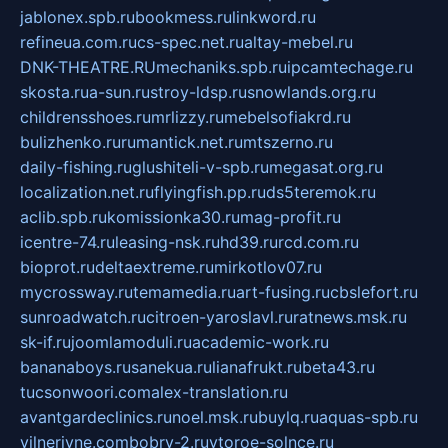
jablonex.spb.ru
bookmess.ru
linkword.ru
refineua.com.ru
cs-spec.net.ru
altay-mebel.ru
DNK-THEATRE.RU
mechaniks.spb.ru
ipcamtechage.ru
skosta.ru
a-sun.ru
stroy-ldsp.ru
snowlands.org.ru
childrensshoes.ru
mrlizzy.ru
mebelsofiakrd.ru
bulizhenko.ru
rumantick.net.ru
mtszerno.ru
daily-fishing.ru
glushiteli-v-spb.ru
megasat.org.ru
localization.net.ru
flyingfish.pp.ru
ds5teremok.ru
aclib.spb.ru
komissionka30.ru
mag-profit.ru
icentre-74.ru
leasing-nsk.ru
hd39.ru
rcd.com.ru
bioprot.ru
deltaextreme.ru
mirkotlov07.ru
mycrossway.ru
temamedia.ru
art-fusing.ru
cbslefort.ru
sunroadwatch.ru
citroen-yaroslavl.ru
ratnews.msk.ru
sk-if.ru
joomlamoduli.ru
academic-work.ru
bananaboys.ru
sanekua.ru
lianafrukt.ru
beta43.ru
tucsonwoori.com
alex-translation.ru
avantgardeclinics.ru
noel.msk.ru
buylq.ru
aquas-spb.ru
vilnerivne.com
bobry-2.ru
vtoroe-solnce.ru