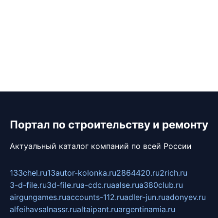
Портал по строительству и ремонту
Актуальный каталог компаний по всей России
133chel.ru
13autor-kolonka.ru
2864420.ru
2rich.ru
3-d-file.ru
3d-file.ru
a-cdc.ru
aalse.ru
a380club.ru
airgungames.ru
accounts-112.ru
adler-jun.ru
adonyev.ru
alfeihavsalnassr.ru
altaipant.ru
argentinamia.ru