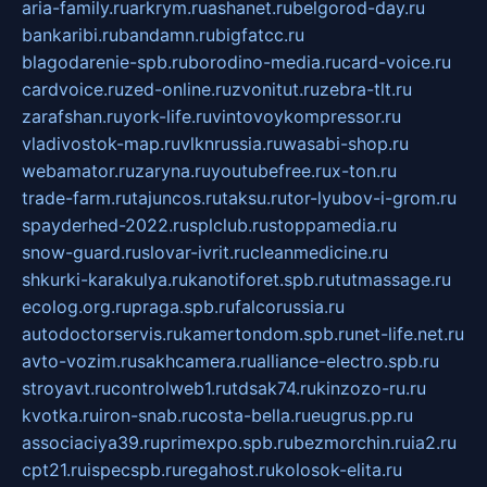
aria-family.ru
arkrym.ru
ashanet.ru
belgorod-day.ru
bankaribi.ru
bandamn.ru
bigfatcc.ru
blagodarenie-spb.ru
borodino-media.ru
card-voice.ru
cardvoice.ru
zed-online.ru
zvonitut.ru
zebra-tlt.ru
zarafshan.ru
york-life.ru
vintovoykompressor.ru
vladivostok-map.ru
vlknrussia.ru
wasabi-shop.ru
webamator.ru
zaryna.ru
youtubefree.ru
x-ton.ru
trade-farm.ru
tajuncos.ru
taksu.ru
tor-lyubov-i-grom.ru
spayderhed-2022.ru
splclub.ru
stoppamedia.ru
snow-guard.ru
slovar-ivrit.ru
cleanmedicine.ru
shkurki-karakulya.ru
kanotiforet.spb.ru
tutmassage.ru
ecolog.org.ru
praga.spb.ru
falcorussia.ru
autodoctorservis.ru
kamertondom.spb.ru
net-life.net.ru
avto-vozim.ru
sakhcamera.ru
alliance-electro.spb.ru
stroyavt.ru
controlweb1.ru
tdsak74.ru
kinzozo-ru.ru
kvotka.ru
iron-snab.ru
costa-bella.ru
eugrus.pp.ru
associaciya39.ru
primexpo.spb.ru
bezmorchin.ru
ia2.ru
cpt21.ru
ispecspb.ru
regahost.ru
kolosok-elita.ru