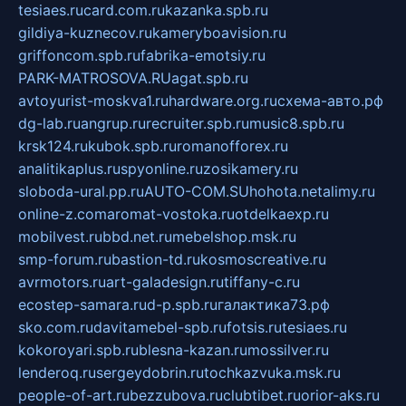
tesiaes.ru
card.com.ru
kazanka.spb.ru
gildiya-kuznecov.ru
kameryboavision.ru
griffoncom.spb.ru
fabrika-emotsiy.ru
PARK-MATROSOVA.RU
agat.spb.ru
avtoyurist-moskva1.ru
hardware.org.ru
схема-авто.рф
dg-lab.ru
angrup.ru
recruiter.spb.ru
music8.spb.ru
krsk124.ru
kubok.spb.ru
romanofforex.ru
analitikaplus.ru
spyonline.ru
zosikamery.ru
sloboda-ural.pp.ru
AUTO-COM.SU
hohota.net
alimy.ru
online-z.com
aromat-vostoka.ru
otdelkaexp.ru
mobilvest.ru
bbd.net.ru
mebelshop.msk.ru
smp-forum.ru
bastion-td.ru
kosmoscreative.ru
avrmotors.ru
art-galadesign.ru
tiffany-c.ru
ecostep-samara.ru
d-p.spb.ru
галактика73.рф
sko.com.ru
davitamebel-spb.ru
fotsis.ru
tesiaes.ru
kokoroyari.spb.ru
blesna-kazan.ru
mossilver.ru
lenderoq.ru
sergeydobrin.ru
tochkazvuka.msk.ru
people-of-art.ru
bezzubova.ru
clubtibet.ru
orior-aks.ru