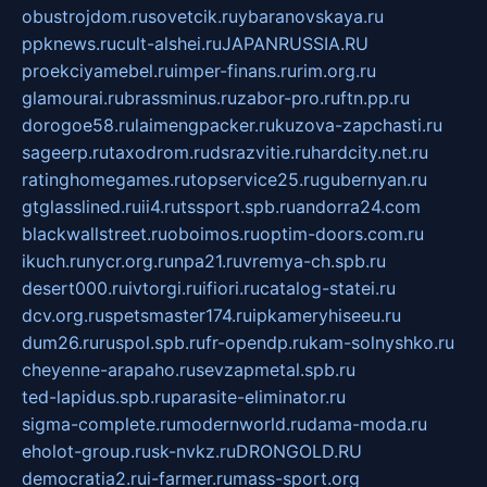
obustrojdom.ru
sovetcik.ru
ybaranovskaya.ru
ppknews.ru
cult-alshei.ru
JAPANRUSSIA.RU
proekciyamebel.ru
imper-finans.ru
rim.org.ru
glamourai.ru
brassminus.ru
zabor-pro.ru
ftn.pp.ru
dorogoe58.ru
laimengpacker.ru
kuzova-zapchasti.ru
sageerp.ru
taxodrom.ru
dsrazvitie.ru
hardcity.net.ru
ratinghomegames.ru
topservice25.ru
gubernyan.ru
gtglasslined.ru
ii4.ru
tssport.spb.ru
andorra24.com
blackwallstreet.ru
oboimos.ru
optim-doors.com.ru
ikuch.ru
nycr.org.ru
npa21.ru
vremya-ch.spb.ru
desert000.ru
ivtorgi.ru
ifiori.ru
catalog-statei.ru
dcv.org.ru
spetsmaster174.ru
ipkameryhiseeu.ru
dum26.ru
ruspol.spb.ru
fr-opendp.ru
kam-solnyshko.ru
cheyenne-arapaho.ru
sevzapmetal.spb.ru
ted-lapidus.spb.ru
parasite-eliminator.ru
sigma-complete.ru
modernworld.ru
dama-moda.ru
eholot-group.ru
sk-nvkz.ru
DRONGOLD.RU
democratia2.ru
i-farmer.ru
mass-sport.org