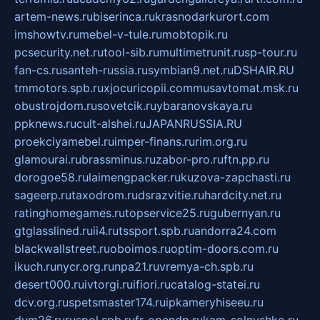
artem-news.ru
biserinca.ru
krasnodarkurort.com
imshowtv.ru
mebel-v-tule.ru
mobtopik.ru
pcsecurity.net.ru
tool-sib.ru
multimetrunit.ru
sp-tour.ru
fan-cs.ru
santeh-russia.ru
symbian9.net.ru
DSHAIR.RU
tmmotors.spb.ru
xjocuricopii.com
musavtomat.msk.ru
obustrojdom.ru
sovetcik.ru
ybaranovskaya.ru
ppknews.ru
cult-alshei.ru
JAPANRUSSIA.RU
proekciyamebel.ru
imper-finans.ru
rim.org.ru
glamourai.ru
brassminus.ru
zabor-pro.ru
ftn.pp.ru
dorogoe58.ru
laimengpacker.ru
kuzova-zapchasti.ru
sageerp.ru
taxodrom.ru
dsrazvitie.ru
hardcity.net.ru
ratinghomegames.ru
topservice25.ru
gubernyan.ru
gtglasslined.ru
ii4.ru
tssport.spb.ru
andorra24.com
blackwallstreet.ru
oboimos.ru
optim-doors.com.ru
ikuch.ru
nycr.org.ru
npa21.ru
vremya-ch.spb.ru
desert000.ru
ivtorgi.ru
ifiori.ru
catalog-statei.ru
dcv.org.ru
spetsmaster174.ru
ipkameryhiseeu.ru
dum26.ru
ruspol.spb.ru
fr-opendp.ru
kam-solnyshko.ru