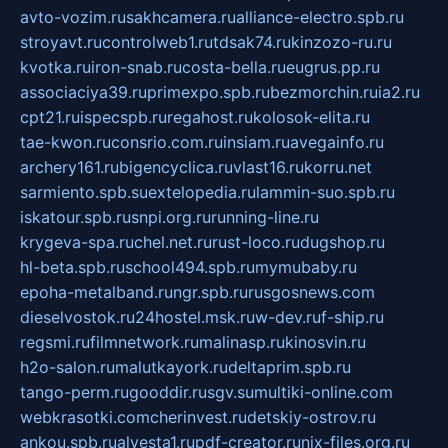
avto-vozim.ru
sakhcamera.ru
alliance-electro.spb.ru
stroyavt.ru
controlweb1.ru
tdsak74.ru
kinzozo-ru.ru
kvotka.ru
iron-snab.ru
costa-bella.ru
eugrus.pp.ru
associaciya39.ru
primexpo.spb.ru
bezmorchin.ru
ia2.ru
cpt21.ru
ispecspb.ru
regahost.ru
kolosok-elita.ru
tae-kwon.ru
consrio.com.ru
insiam.ru
avegainfo.ru
archery161.ru
bigencyclica.ru
vlast16.ru
korru.net
sarmiento.spb.su
extelopedia.ru
lammin-suo.spb.ru
iskatour.spb.ru
snpi.org.ru
running-line.ru
krygeva-spa.ru
chel.net.ru
rust-loco.ru
dugshop.ru
hl-beta.spb.ru
school494.spb.ru
mymubaby.ru
epoha-metalband.ru
ngr.spb.ru
rusgosnews.com
dieselvostok.ru
24hostel.msk.ru
w-dev.ru
f-ship.ru
regsmi.ru
filmnetwork.ru
malinasp.ru
kinosvin.ru
h2o-salon.ru
malutkayork.ru
deltaprim.spb.ru
tango-perm.ru
gooddir.ru
sgv.su
multiki-online.com
webkrasotki.com
cherinvest.ru
detskiy-ostrov.ru
ankou.spb.ru
alvesta1.ru
pdf-creator.ru
nix-files.org.ru