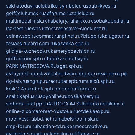
sakhatoday.ru
elektrikersymboler.ru
sputnikyes.ru
golf2club.msk.ru
aeforums.ru
zallclub.ru
multimodal.msk.ru
habaigry.ru
haikko.ru
sobakopedia.ru
isz-fest.ru
ewnc.info
screensaver-clock.net.ru
volnav.spb.ru
comnat.ru
npf.net.ru
7bit.pp.ru
kalugatur.ru
tesiaes.ru
card.com.ru
kazanka.spb.ru
gildiya-kuznecov.ru
kameryboavision.ru
griffoncom.spb.ru
fabrika-emotsiy.ru
PARK-MATROSOVA.RU
agat.spb.ru
avtoyurist-moskva1.ru
hardware.org.ru
схема-авто.рф
dg-lab.ru
angrup.ru
recruiter.spb.ru
music8.spb.ru
krsk124.ru
kubok.spb.ru
romanofforex.ru
analitikaplus.ru
spyonline.ru
zosikamery.ru
sloboda-ural.pp.ru
AUTO-COM.SU
hohota.net
alimy.ru
online-z.com
aromat-vostoka.ru
otdelkaexp.ru
mobilvest.ru
bbd.net.ru
mebelshop.msk.ru
smp-forum.ru
bastion-td.ru
kosmoscreative.ru
avrmotors.ru
art-galadesign.ru
tiffany-c.ru