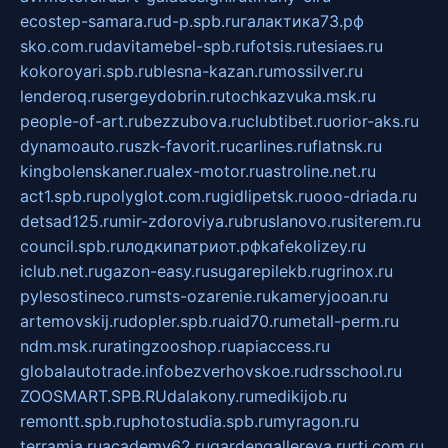
ecostep-samara.ru
d-p.spb.ru
галактика73.рф
sko.com.ru
davitamebel-spb.ru
fotsis.ru
tesiaes.ru
kokoroyari.spb.ru
blesna-kazan.ru
mossilver.ru
lenderoq.ru
sergeydobrin.ru
tochkazvuka.msk.ru
people-of-art.ru
bezzubova.ru
clubtibet.ru
orior-aks.ru
dynamoauto.ru
szk-favorit.ru
carlines.ru
flatnsk.ru
kingbolenskaner.ru
alex-motor.ru
astroline.net.ru
act1.spb.ru
polyglot.com.ru
gidlipetsk.ru
ooo-driada.ru
detsad125.ru
mir-zdoroviya.ru
bruslanovo.ru
siterem.ru
council.spb.ru
лодкипатриот.рф
kafekolizey.ru
iclub.net.ru
gazon-easy.ru
sugarepilekb.ru
grinox.ru
pylesostineco.ru
msts-ozarenie.ru
kameryjooan.ru
artemovskij.ru
dopler.spb.ru
aid70.ru
metall-perm.ru
ndm.msk.ru
ratingzooshop.ru
apiaccess.ru
globalautotrade.info
bezverhovskoe.ru
drsschool.ru
ZOOSMART.SPB.RU
dalakony.ru
medikijob.ru
remontt.spb.ru
photostudia.spb.ru
myragon.ru
terramia.ru
academy62.ru
gardengallereya.ru
rti.com.ru