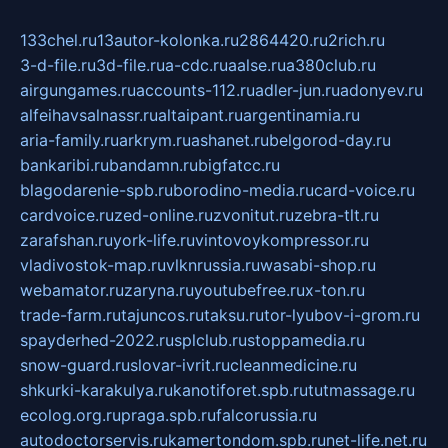
133chel.ru
13autor-kolonka.ru
2864420.ru
2rich.ru
3-d-file.ru
3d-file.ru
a-cdc.ru
aalse.ru
a380club.ru
airgungames.ru
accounts-112.ru
adler-jun.ru
adonyev.ru
alfeihavsalnassr.ru
altaipant.ru
argentinamia.ru
aria-family.ru
arkrym.ru
ashanet.ru
belgorod-day.ru
bankaribi.ru
bandamn.ru
bigfatcc.ru
blagodarenie-spb.ru
borodino-media.ru
card-voice.ru
cardvoice.ru
zed-online.ru
zvonitut.ru
zebra-tlt.ru
zarafshan.ru
york-life.ru
vintovoykompressor.ru
vladivostok-map.ru
vlknrussia.ru
wasabi-shop.ru
webamator.ru
zaryna.ru
youtubefree.ru
x-ton.ru
trade-farm.ru
tajuncos.ru
taksu.ru
tor-lyubov-i-grom.ru
spayderhed-2022.ru
splclub.ru
stoppamedia.ru
snow-guard.ru
slovar-ivrit.ru
cleanmedicine.ru
shkurki-karakulya.ru
kanotiforet.spb.ru
tutmassage.ru
ecolog.org.ru
praga.spb.ru
falcorussia.ru
autodoctorservis.ru
kamertondom.spb.ru
net-life.net.ru