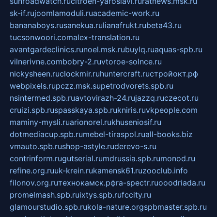
sunroadwatch.ru
citroen-yaroslavl.ru
ratnews.msk.ru
sk-if.ru
joomlamoduli.ru
academic-work.ru
bananaboys.ru
sanekua.ru
lianafrukt.ru
beta43.ru
tucsonwoori.com
alex-translation.ru
avantgardeclinics.ru
noel.msk.ru
buylq.ru
aquas-spb.ru
vilnerivne.com
bobry-2.ru
vtoroe-solnce.ru
nickysheen.ru
clockmir.ru
huntercraft.ru
стройокт.рф
webpixels.ru
pczz.msk.su
petrodvorets.spb.ru
nsintermed.spb.ru
avtovirazh-24.ru
jazzq.ru
czecot.ru
cruizi.spb.ru
spasskaya.spb.ru
kniris.ru
vkpeople.com
maminy-mysli.ru
arionorel.ru
khuseniosif.ru
dotmediacup.spb.ru
mebel-tiraspol.ru
all-books.biz
vmauto.spb.ru
shop-astyle.ru
derevo-s.ru
contrinform.ru
gutserial.ru
mdrussia.spb.ru
monod.ru
refine.org.ru
uk-krein.ru
kamensk61.ru
zooclub.info
filonov.org.ru
технокамск.рф
ra-spectr.ru
ooodriada.ru
promelmash.spb.ru
ixtys.spb.ru
fccity.ru
glamourstudio.spb.ru
kola-nature.org
spbmaster.spb.ru