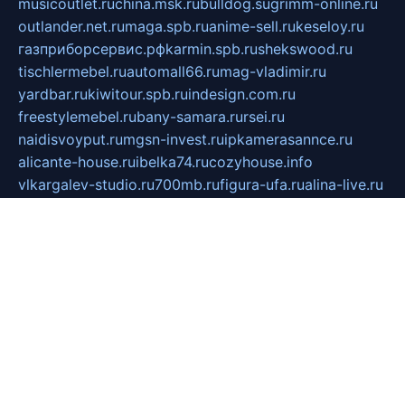
musicoutlet.ru
china.msk.ru
bulldog.su
grimm-online.ru
outlander.net.ru
maga.spb.ru
anime-sell.ru
keseloy.ru
газприборсервис.рф
karmin.spb.ru
shekswood.ru
tischlermebel.ru
automall66.ru
mag-vladimir.ru
yardbar.ru
kiwitour.spb.ru
indesign.com.ru
freestylemebel.ru
bany-samara.ru
rsei.ru
naidisvoyput.ru
mgsn-invest.ru
ipkamerasannce.ru
alicante-house.ru
ibelka74.ru
cozyhouse.info
vlkargalev-studio.ru
700mb.ru
figura-ufa.ru
alina-live.ru
belarusiannews.ru
womenknow.ru
dos-vniimk.ru
sega.net.ru
dv.net.ru
phenomenonsofhistory.com
telesputnik.net.ru
wall.pp.ru
pylesosroidmi.ru
gtc-clan.ru
cligs.ru
bibikazap.ru
popova.org.ru
netwhistler.spb.ru
bellvil.ru
bonzon.ru
iss-vladik.ru
defiparis.net.ru
las-gryzas.ru
amku.ru
electednews.spb.ru
feather.org.ru
spar72.ru
tankiigri.ru
dominus.com.ru
ibtree.ru
sanykool.pp.ru
unixlib.org.ru
menatep.spb.ru
gartenterrassen.ru
printeka.ru