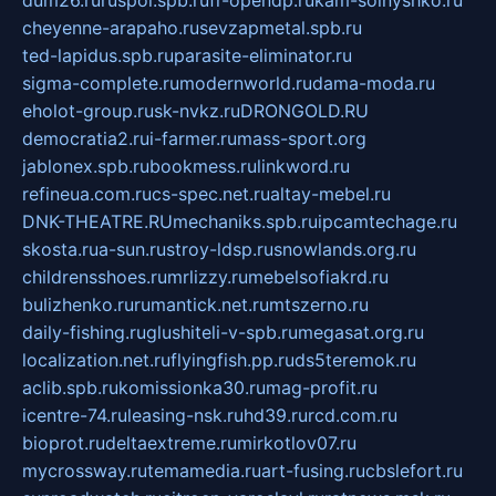
cheyenne-arapaho.ru
sevzapmetal.spb.ru
ted-lapidus.spb.ru
parasite-eliminator.ru
sigma-complete.ru
modernworld.ru
dama-moda.ru
eholot-group.ru
sk-nvkz.ru
DRONGOLD.RU
democratia2.ru
i-farmer.ru
mass-sport.org
jablonex.spb.ru
bookmess.ru
linkword.ru
refineua.com.ru
cs-spec.net.ru
altay-mebel.ru
DNK-THEATRE.RU
mechaniks.spb.ru
ipcamtechage.ru
skosta.ru
a-sun.ru
stroy-ldsp.ru
snowlands.org.ru
childrensshoes.ru
mrlizzy.ru
mebelsofiakrd.ru
bulizhenko.ru
rumantick.net.ru
mtszerno.ru
daily-fishing.ru
glushiteli-v-spb.ru
megasat.org.ru
localization.net.ru
flyingfish.pp.ru
ds5teremok.ru
aclib.spb.ru
komissionka30.ru
mag-profit.ru
icentre-74.ru
leasing-nsk.ru
hd39.ru
rcd.com.ru
bioprot.ru
deltaextreme.ru
mirkotlov07.ru
mycrossway.ru
temamedia.ru
art-fusing.ru
cbslefort.ru