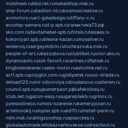
mobilvest.ru
bbd.net.ru
mebelshop.msk.ru
smp-forum.ru
bastion-td.ru
kosmoscreative.ru
avrmotors.ru
art-galadesign.ru
tiffany-c.ru
ecostep-samara.ru
d-p.spb.ru
галактика73.рф
sko.com.ru
davitamebel-spb.ru
fotsis.ru
tesiaes.ru
kokoroyari.spb.ru
blesna-kazan.ru
mossilver.ru
lenderoq.ru
sergeydobrin.ru
tochkazvuka.msk.ru
people-of-art.ru
bezzubova.ru
clubtibet.ru
orior-aks.ru
dynamoauto.ru
szk-favorit.ru
carlines.ru
flatnsk.ru
kingbolenskaner.ru
alex-motor.ru
astroline.net.ru
act1.spb.ru
polyglot.com.ru
gidlipetsk.ru
ooo-driada.ru
detsad125.ru
mir-zdoroviya.ru
bruslanovo.ru
siterem.ru
council.spb.ru
лодкипатриот.рф
kafekolizey.ru
iclub.net.ru
gazon-easy.ru
sugarepilekb.ru
grinox.ru
pylesostineco.ru
msts-ozarenie.ru
kameryjooan.ru
artemovskij.ru
dopler.spb.ru
aid70.ru
metall-perm.ru
ndm.msk.ru
ratingzooshop.ru
apiaccess.ru
globalautotrade.info
bezverhovskoe.ru
drsschool.ru