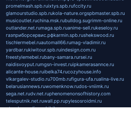
promelmash.spb.ru
ixtys.spb.ru
fccity.ru
glamourstudio.spb.ru
kola-nature.org
spbmaster.spb.ru
musicoutlet.ru
china.msk.ru
bulldog.su
grimm-online.ru
outlander.net.ru
maga.spb.ru
anime-sell.ru
keseloy.ru
газприборсервис.рф
karmin.spb.ru
shekswood.ru
tischlermebel.ru
automall66.ru
mag-vladimir.ru
yardbar.ru
kiwitour.spb.ru
indesign.com.ru
freestylemebel.ru
bany-samara.ru
rsei.ru
naidisvoyput.ru
mgsn-invest.ru
ipkamerasannce.ru
alicante-house.ru
ibelka74.ru
cozyhouse.info
vlkargalev-studio.ru
700mb.ru
figura-ufa.ru
alina-live.ru
belarusiannews.ru
womenknow.ru
dos-vniimk.ru
sega.net.ru
dv.net.ru
phenomenonsofhistory.com
telesputnik.net.ru
wall.pp.ru
pylesosroidmi.ru
gtc-clan.ru
cligs.ru
bibikazap.ru
popova.org.ru
netwhistler.spb.ru
bellvil.ru
bonzon.ru
iss-vladik.ru
defiparis.net.ru
las-gryzas.ru
amku.ru
electednews.spb.ru
feather.org.ru
spar72.ru
tankiigri.ru