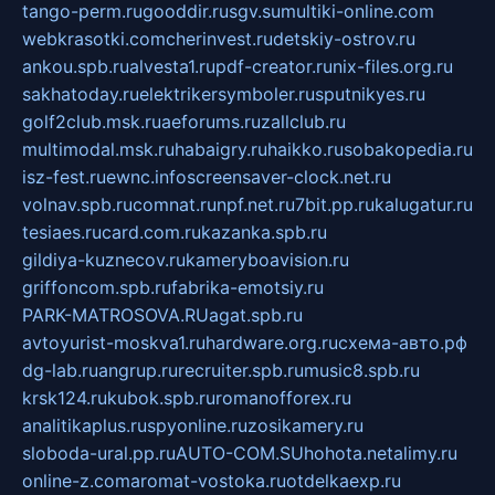
tango-perm.ru
gooddir.ru
sgv.su
multiki-online.com
webkrasotki.com
cherinvest.ru
detskiy-ostrov.ru
ankou.spb.ru
alvesta1.ru
pdf-creator.ru
nix-files.org.ru
sakhatoday.ru
elektrikersymboler.ru
sputnikyes.ru
golf2club.msk.ru
aeforums.ru
zallclub.ru
multimodal.msk.ru
habaigry.ru
haikko.ru
sobakopedia.ru
isz-fest.ru
ewnc.info
screensaver-clock.net.ru
volnav.spb.ru
comnat.ru
npf.net.ru
7bit.pp.ru
kalugatur.ru
tesiaes.ru
card.com.ru
kazanka.spb.ru
gildiya-kuznecov.ru
kameryboavision.ru
griffoncom.spb.ru
fabrika-emotsiy.ru
PARK-MATROSOVA.RU
agat.spb.ru
avtoyurist-moskva1.ru
hardware.org.ru
схема-авто.рф
dg-lab.ru
angrup.ru
recruiter.spb.ru
music8.spb.ru
krsk124.ru
kubok.spb.ru
romanofforex.ru
analitikaplus.ru
spyonline.ru
zosikamery.ru
sloboda-ural.pp.ru
AUTO-COM.SU
hohota.net
alimy.ru
online-z.com
aromat-vostoka.ru
otdelkaexp.ru