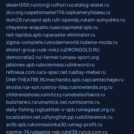
desert000.ru
ivtorgi.ru
ifiori.ru
catalog-statei.ru
dcv.org.ru
spetsmaster174.ru
ipkameryhiseeu.ru
dum26.ru
ruspol.spb.ru
fr-opendp.ru
kam-solnyshko.ru
cheyenne-arapaho.ru
sevzapmetal.spb.ru
ted-lapidus.spb.ru
parasite-eliminator.ru
sigma-complete.ru
modernworld.ru
dama-moda.ru
eholot-group.ru
sk-nvkz.ru
DRONGOLD.RU
democratia2.ru
i-farmer.ru
mass-sport.org
jablonex.spb.ru
bookmess.ru
linkword.ru
refineua.com.ru
cs-spec.net.ru
altay-mebel.ru
DNK-THEATRE.RU
mechaniks.spb.ru
ipcamtechage.ru
skosta.ru
a-sun.ru
stroy-ldsp.ru
snowlands.org.ru
childrensshoes.ru
mrlizzy.ru
mebelsofiakrd.ru
bulizhenko.ru
rumantick.net.ru
mtszerno.ru
daily-fishing.ru
glushiteli-v-spb.ru
megasat.org.ru
localization.net.ru
flyingfish.pp.ru
ds5teremok.ru
aclib.spb.ru
komissionka30.ru
mag-profit.ru
icentre-74.ru
leasing-nsk.ru
hd39.ru
rcd.com.ru