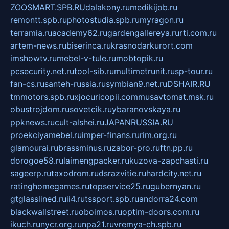
ZOOSMART.SPB.RU
dalakony.ru
medikijob.ru
remontt.spb.ru
photostudia.spb.ru
myragon.ru
terramia.ru
academy62.ru
gardengallereya.ru
rti.com.ru
artem-news.ru
biserinca.ru
krasnodarkurort.com
imshowtv.ru
mebel-v-tule.ru
mobtopik.ru
pcsecurity.net.ru
tool-sib.ru
multimetrunit.ru
sp-tour.ru
fan-cs.ru
santeh-russia.ru
symbian9.net.ru
DSHAIR.RU
tmmotors.spb.ru
xjocuricopii.com
musavtomat.msk.ru
obustrojdom.ru
sovetcik.ru
ybaranovskaya.ru
ppknews.ru
cult-alshei.ru
JAPANRUSSIA.RU
proekciyamebel.ru
imper-finans.ru
rim.org.ru
glamourai.ru
brassminus.ru
zabor-pro.ru
ftn.pp.ru
dorogoe58.ru
laimengpacker.ru
kuzova-zapchasti.ru
sageerp.ru
taxodrom.ru
dsrazvitie.ru
hardcity.net.ru
ratinghomegames.ru
topservice25.ru
gubernyan.ru
gtglasslined.ru
ii4.ru
tssport.spb.ru
andorra24.com
blackwallstreet.ru
oboimos.ru
optim-doors.com.ru
ikuch.ru
nycr.org.ru
npa21.ru
vremya-ch.spb.ru