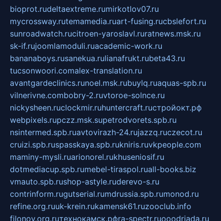
bioprot.ru
deltaextreme.ru
mirkotlov07.ru
mycrossway.ru
temamedia.ru
art-fusing.ru
cbslefort.ru
sunroadwatch.ru
citroen-yaroslavl.ru
ratnews.msk.ru
sk-if.ru
joomlamoduli.ru
academic-work.ru
bananaboys.ru
sanekua.ru
lianafrukt.ru
beta43.ru
tucsonwoori.com
alex-translation.ru
avantgardeclinics.ru
noel.msk.ru
buylq.ru
aquas-spb.ru
vilnerivne.com
bobry-2.ru
vtoroe-solnce.ru
nickysheen.ru
clockmir.ru
huntercraft.ru
стройокт.рф
webpixels.ru
pczz.msk.su
petrodvorets.spb.ru
nsintermed.spb.ru
avtovirazh-24.ru
jazzq.ru
czecot.ru
cruizi.spb.ru
spasskaya.spb.ru
kniris.ru
vkpeople.com
maminy-mysli.ru
arionorel.ru
khuseniosif.ru
dotmediacup.spb.ru
mebel-tiraspol.ru
all-books.biz
vmauto.spb.ru
shop-astyle.ru
derevo-s.ru
contrinform.ru
gutserial.ru
mdrussia.spb.ru
monod.ru
refine.org.ru
uk-krein.ru
kamensk61.ru
zooclub.info
filonov.org.ru
технокамск.рф
ra-spectr.ru
ooodriada.ru