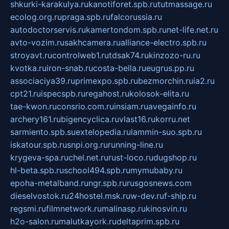
shkurki-karakulya.ru
kanotiforet.spb.ru
tutmassage.ru
ecolog.org.ru
praga.spb.ru
falcorussia.ru
autodoctorservis.ru
kamertondom.spb.ru
net-life.net.ru
avto-vozim.ru
sakhcamera.ru
alliance-electro.spb.ru
stroyavt.ru
controlweb1.ru
tdsak74.ru
kinzozo-ru.ru
kvotka.ru
iron-snab.ru
costa-bella.ru
eugrus.pp.ru
associaciya39.ru
primexpo.spb.ru
bezmorchin.ru
ia2.ru
cpt21.ru
ispecspb.ru
regahost.ru
kolosok-elita.ru
tae-kwon.ru
consrio.com.ru
insiam.ru
avegainfo.ru
archery161.ru
bigencyclica.ru
vlast16.ru
korru.net
sarmiento.spb.su
extelopedia.ru
lammin-suo.spb.ru
iskatour.spb.ru
snpi.org.ru
running-line.ru
krygeva-spa.ru
chel.net.ru
rust-loco.ru
dugshop.ru
hl-beta.spb.ru
school494.spb.ru
mymubaby.ru
epoha-metalband.ru
ngr.spb.ru
rusgosnews.com
dieselvostok.ru
24hostel.msk.ru
w-dev.ru
f-ship.ru
regsmi.ru
filmnetwork.ru
malinasp.ru
kinosvin.ru
h2o-salon.ru
malutkayork.ru
deltaprim.spb.ru