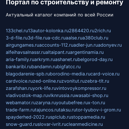
Портал по строительству и ремонту
Актуальный каталог компаний по всей России
133chel.ru
13autor-kolonka.ru
2864420.ru
2rich.ru
3-d-file.ru
3d-file.ru
a-cdc.ru
aalse.ru
a380club.ru
airgungames.ru
accounts-112.ru
adler-jun.ru
adonyev.ru
alfeihavsalnassr.ru
altaipant.ru
argentinamia.ru
aria-family.ru
arkrym.ru
ashanet.ru
belgorod-day.ru
bankaribi.ru
bandamn.ru
bigfatcc.ru
blagodarenie-spb.ru
borodino-media.ru
card-voice.ru
cardvoice.ru
zed-online.ru
zvonitut.ru
zebra-tlt.ru
zarafshan.ru
york-life.ru
vintovoykompressor.ru
vladivostok-map.ru
vlknrussia.ru
wasabi-shop.ru
webamator.ru
zaryna.ru
youtubefree.ru
x-ton.ru
trade-farm.ru
tajuncos.ru
taksu.ru
tor-lyubov-i-grom.ru
spayderhed-2022.ru
splclub.ru
stoppamedia.ru
snow-guard.ru
slovar-ivrit.ru
cleanmedicine.ru