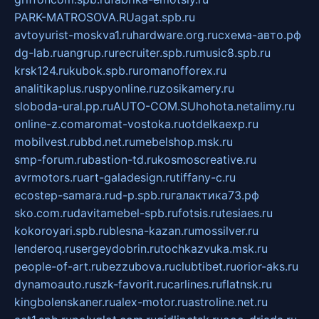
PARK-MATROSOVA.RU
agat.spb.ru
avtoyurist-moskva1.ru
hardware.org.ru
схема-авто.рф
dg-lab.ru
angrup.ru
recruiter.spb.ru
music8.spb.ru
krsk124.ru
kubok.spb.ru
romanofforex.ru
analitikaplus.ru
spyonline.ru
zosikamery.ru
sloboda-ural.pp.ru
AUTO-COM.SU
hohota.net
alimy.ru
online-z.com
aromat-vostoka.ru
otdelkaexp.ru
mobilvest.ru
bbd.net.ru
mebelshop.msk.ru
smp-forum.ru
bastion-td.ru
kosmoscreative.ru
avrmotors.ru
art-galadesign.ru
tiffany-c.ru
ecostep-samara.ru
d-p.spb.ru
галактика73.рф
sko.com.ru
davitamebel-spb.ru
fotsis.ru
tesiaes.ru
kokoroyari.spb.ru
blesna-kazan.ru
mossilver.ru
lenderoq.ru
sergeydobrin.ru
tochkazvuka.msk.ru
people-of-art.ru
bezzubova.ru
clubtibet.ru
orior-aks.ru
dynamoauto.ru
szk-favorit.ru
carlines.ru
flatnsk.ru
kingbolenskaner.ru
alex-motor.ru
astroline.net.ru