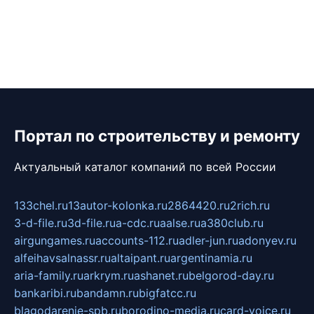
Портал по строительству и ремонту
Актуальный каталог компаний по всей России
133chel.ru
13autor-kolonka.ru
2864420.ru
2rich.ru
3-d-file.ru
3d-file.ru
a-cdc.ru
aalse.ru
a380club.ru
airgungames.ru
accounts-112.ru
adler-jun.ru
adonyev.ru
alfeihavsalnassr.ru
altaipant.ru
argentinamia.ru
aria-family.ru
arkrym.ru
ashanet.ru
belgorod-day.ru
bankaribi.ru
bandamn.ru
bigfatcc.ru
blagodarenie-spb.ru
borodino-media.ru
card-voice.ru