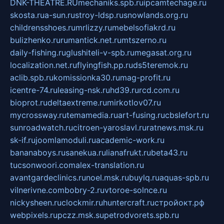
DNK-THEATRE.RU
mechaniks.spb.ru
ipcamtechage.ru
skosta.ru
a-sun.ru
stroy-ldsp.ru
snowlands.org.ru
childrensshoes.ru
mrlizzy.ru
mebelsofiakrd.ru
bulizhenko.ru
rumantick.net.ru
mtszerno.ru
daily-fishing.ru
glushiteli-v-spb.ru
megasat.org.ru
localization.net.ru
flyingfish.pp.ru
ds5teremok.ru
aclib.spb.ru
komissionka30.ru
mag-profit.ru
icentre-74.ru
leasing-nsk.ru
hd39.ru
rcd.com.ru
bioprot.ru
deltaextreme.ru
mirkotlov07.ru
mycrossway.ru
temamedia.ru
art-fusing.ru
cbslefort.ru
sunroadwatch.ru
citroen-yaroslavl.ru
ratnews.msk.ru
sk-if.ru
joomlamoduli.ru
academic-work.ru
bananaboys.ru
sanekua.ru
lianafrukt.ru
beta43.ru
tucsonwoori.com
alex-translation.ru
avantgardeclinics.ru
noel.msk.ru
buylq.ru
aquas-spb.ru
vilnerivne.com
bobry-2.ru
vtoroe-solnce.ru
nickysheen.ru
clockmir.ru
huntercraft.ru
стройокт.рф
webpixels.ru
pczz.msk.su
petrodvorets.spb.ru