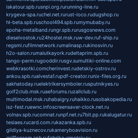
iskatour.spb.ru
snpi.org.ru
running-line.ru
krygeva-spa.ru
chel.net.ru
rust-loco.ru
dugshop.ru
hl-beta.spb.ru
school494.spb.ru
mymubaby.ru
epoha-metalband.ru
ngr.spb.ru
rusgosnews.com
dieselvostok.ru
24hostel.msk.ru
w-dev.ru
f-ship.ru
regsmi.ru
filmnetwork.ru
malinasp.ru
kinosvin.ru
h2o-salon.ru
malutkayork.ru
deltaprim.spb.ru
tango-perm.ru
gooddir.ru
sgv.su
multiki-online.com
webkrasotki.com
cherinvest.ru
detskiy-ostrov.ru
ankou.spb.ru
alvesta1.ru
pdf-creator.ru
nix-files.org.ru
sakhatoday.ru
elektrikersymboler.ru
sputnikyes.ru
golf2club.msk.ru
aeforums.ru
zallclub.ru
multimodal.msk.ru
habaigry.ru
haikko.ru
sobakopedia.ru
isz-fest.ru
ewnc.info
screensaver-clock.net.ru
volnav.spb.ru
comnat.ru
npf.net.ru
7bit.pp.ru
kalugatur.ru
tesiaes.ru
card.com.ru
kazanka.spb.ru
gildiya-kuznecov.ru
kameryboavision.ru
griffoncom.spb.ru
fabrika-emotsiy.ru