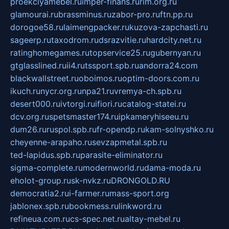
proekciyamebel.ru
imper-finans.ru
rim.org.ru
glamourai.ru
brassminus.ru
zabor-pro.ru
ftn.pp.ru
dorogoe58.ru
laimengpacker.ru
kuzova-zapchasti.ru
sageerp.ru
taxodrom.ru
dsrazvitie.ru
hardcity.net.ru
ratinghomegames.ru
topservice25.ru
gubernyan.ru
gtglasslined.ru
ii4.ru
tssport.spb.ru
andorra24.com
blackwallstreet.ru
oboimos.ru
optim-doors.com.ru
ikuch.ru
nycr.org.ru
npa21.ru
vremya-ch.spb.ru
desert000.ru
ivtorgi.ru
ifiori.ru
catalog-statei.ru
dcv.org.ru
spetsmaster174.ru
ipkameryhiseeu.ru
dum26.ru
ruspol.spb.ru
fr-opendp.ru
kam-solnyshko.ru
cheyenne-arapaho.ru
sevzapmetal.spb.ru
ted-lapidus.spb.ru
parasite-eliminator.ru
sigma-complete.ru
modernworld.ru
dama-moda.ru
eholot-group.ru
sk-nvkz.ru
DRONGOLD.RU
democratia2.ru
i-farmer.ru
mass-sport.org
jablonex.spb.ru
bookmess.ru
linkword.ru
refineua.com.ru
cs-spec.net.ru
altay-mebel.ru