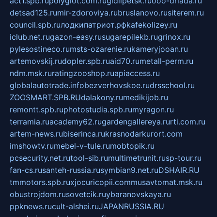
act1.spb.ru
polyglot.com.ru
gidlipetsk.ru
ooo-driada.ru
detsad125.ru
mir-zdoroviya.ru
bruslanovo.ru
siterem.ru
council.spb.ru
лодкипатриот.рф
kafekolizey.ru
iclub.net.ru
gazon-easy.ru
sugarepilekb.ru
grinox.ru
pylesostineco.ru
msts-ozarenie.ru
kameryjooan.ru
artemovskij.ru
dopler.spb.ru
aid70.ru
metall-perm.ru
ndm.msk.ru
ratingzooshop.ru
apiaccess.ru
globalautotrade.info
bezverhovskoe.ru
drsschool.ru
ZOOSMART.SPB.RU
dalakony.ru
medikijob.ru
remontt.spb.ru
photostudia.spb.ru
myragon.ru
terramia.ru
academy62.ru
gardengallereya.ru
rti.com.ru
artem-news.ru
biserinca.ru
krasnodarkurort.com
imshowtv.ru
mebel-v-tule.ru
mobtopik.ru
pcsecurity.net.ru
tool-sib.ru
multimetrunit.ru
sp-tour.ru
fan-cs.ru
santeh-russia.ru
symbian9.net.ru
DSHAIR.RU
tmmotors.spb.ru
xjocuricopii.com
musavtomat.msk.ru
obustrojdom.ru
sovetcik.ru
ybaranovskaya.ru
ppknews.ru
cult-alshei.ru
JAPANRUSSIA.RU