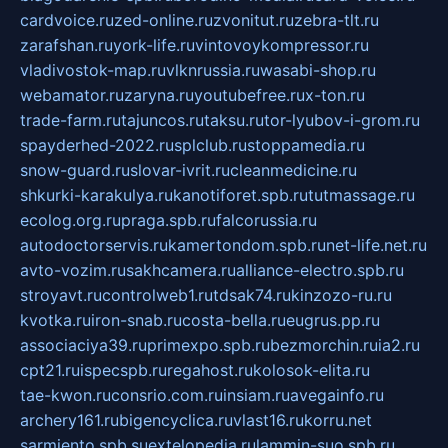
cardvoice.ru
zed-online.ru
zvonitut.ru
zebra-tlt.ru
zarafshan.ru
york-life.ru
vintovoykompressor.ru
vladivostok-map.ru
vlknrussia.ru
wasabi-shop.ru
webamator.ru
zaryna.ru
youtubefree.ru
x-ton.ru
trade-farm.ru
tajuncos.ru
taksu.ru
tor-lyubov-i-grom.ru
spayderhed-2022.ru
splclub.ru
stoppamedia.ru
snow-guard.ru
slovar-ivrit.ru
cleanmedicine.ru
shkurki-karakulya.ru
kanotiforet.spb.ru
tutmassage.ru
ecolog.org.ru
praga.spb.ru
falcorussia.ru
autodoctorservis.ru
kamertondom.spb.ru
net-life.net.ru
avto-vozim.ru
sakhcamera.ru
alliance-electro.spb.ru
stroyavt.ru
controlweb1.ru
tdsak74.ru
kinzozo-ru.ru
kvotka.ru
iron-snab.ru
costa-bella.ru
eugrus.pp.ru
associaciya39.ru
primexpo.spb.ru
bezmorchin.ru
ia2.ru
cpt21.ru
ispecspb.ru
regahost.ru
kolosok-elita.ru
tae-kwon.ru
consrio.com.ru
insiam.ru
avegainfo.ru
archery161.ru
bigencyclica.ru
vlast16.ru
korru.net
sarmiento.spb.su
extelopedia.ru
lammin-suo.spb.ru