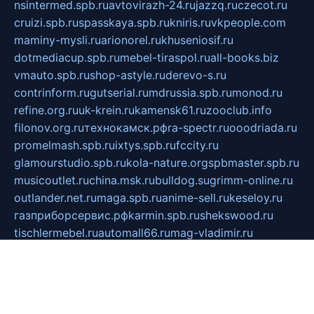
nsintermed.spb.ru
avtovirazh-24.ru
jazzq.ru
czecot.ru
cruizi.spb.ru
spasskaya.spb.ru
kniris.ru
vkpeople.com
maminy-mysli.ru
arionorel.ru
khuseniosif.ru
dotmediacup.spb.ru
mebel-tiraspol.ru
all-books.biz
vmauto.spb.ru
shop-astyle.ru
derevo-s.ru
contrinform.ru
gutserial.ru
mdrussia.spb.ru
monod.ru
refine.org.ru
uk-krein.ru
kamensk61.ru
zooclub.info
filonov.org.ru
технокамск.рф
ra-spectr.ru
ooodriada.ru
promelmash.spb.ru
ixtys.spb.ru
fccity.ru
glamourstudio.spb.ru
kola-nature.org
spbmaster.spb.ru
musicoutlet.ru
china.msk.ru
bulldog.su
grimm-online.ru
outlander.net.ru
maga.spb.ru
anime-sell.ru
keseloy.ru
газприборсервис.рф
karmin.spb.ru
shekswood.ru
tischlermebel.ru
automall66.ru
mag-vladimir.ru
yardbar.ru
kiwitour.spb.ru
indesign.com.ru
freestylemebel.ru
bany-samara.ru
rsei.ru
naidisvoyput.ru
mgsn-invest.ru
ipkamerasannce.ru
alicante-house.ru
ibelka74.ru
cozyhouse.info