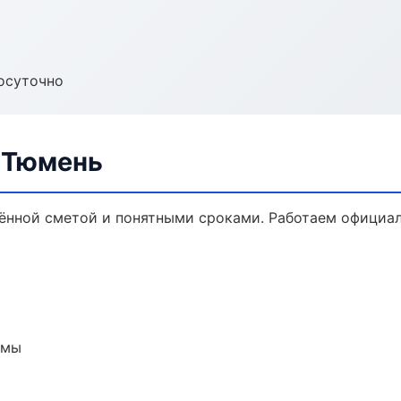
осуточно
в Тюмень
ённой сметой и понятными сроками. Работаем официал
емы