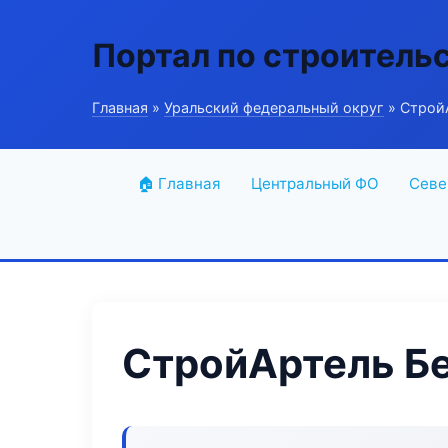
Портал по строитель
Главная
»
Уральский федеральный округ
» Строй
🏠 Главная
Центральный ФО
Севе
СтройАртель Б