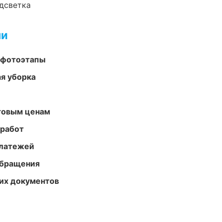
одсветка
ми
 фотоэтапы
ая уборка
птовым ценам
 работ
платежей
обращения
их документов