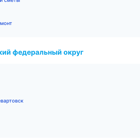
и сметы
емонт
ский федеральный округ
вартовск