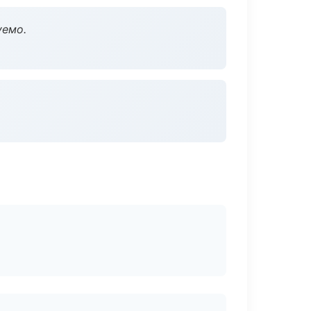
уемо.