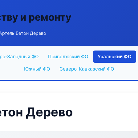
ству и ремонту
Артель Бетон Дерево
ро-Западный ФО
Приволжский ФО
Уральский ФО
Южный ФО
Северо-Кавказский ФО
етон Дерево