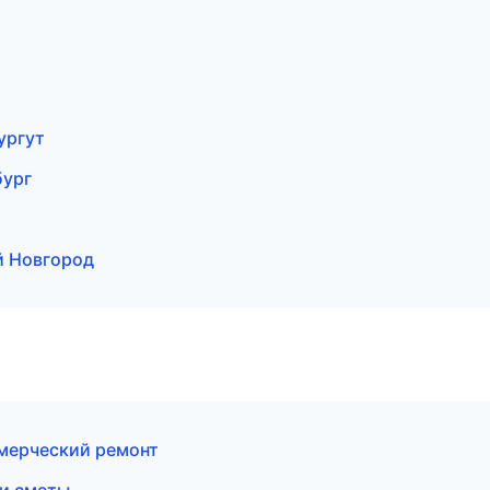
ургут
бург
й Новгород
мерческий ремонт