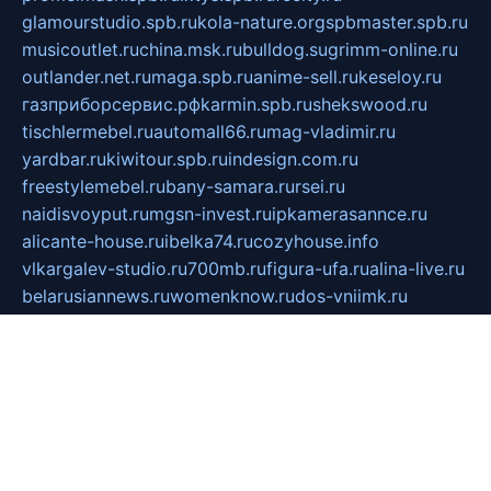
glamourstudio.spb.ru
kola-nature.org
spbmaster.spb.ru
musicoutlet.ru
china.msk.ru
bulldog.su
grimm-online.ru
outlander.net.ru
maga.spb.ru
anime-sell.ru
keseloy.ru
газприборсервис.рф
karmin.spb.ru
shekswood.ru
tischlermebel.ru
automall66.ru
mag-vladimir.ru
yardbar.ru
kiwitour.spb.ru
indesign.com.ru
freestylemebel.ru
bany-samara.ru
rsei.ru
naidisvoyput.ru
mgsn-invest.ru
ipkamerasannce.ru
alicante-house.ru
ibelka74.ru
cozyhouse.info
vlkargalev-studio.ru
700mb.ru
figura-ufa.ru
alina-live.ru
belarusiannews.ru
womenknow.ru
dos-vniimk.ru
sega.net.ru
dv.net.ru
phenomenonsofhistory.com
telesputnik.net.ru
wall.pp.ru
pylesosroidmi.ru
gtc-clan.ru
cligs.ru
bibikazap.ru
popova.org.ru
netwhistler.spb.ru
bellvil.ru
bonzon.ru
iss-vladik.ru
defiparis.net.ru
las-gryzas.ru
amku.ru
electednews.spb.ru
feather.org.ru
spar72.ru
tankiigri.ru
dominus.com.ru
ibtree.ru
sanykool.pp.ru
unixlib.org.ru