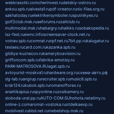
webkrasotki.com
cherinvest.ru
detskiy-ostrov.ru
ankou.spb.ru
alvesta1.ru
pdf-creator.ru
nix-files.org.ru
sakhatoday.ru
elektrikersymboler.ru
sputnikyes.ru
golf2club.msk.ru
aeforums.ru
zallclub.ru
multimodal.msk.ru
habaigry.ru
haikko.ru
sobakopedia.ru
isz-fest.ru
ewnc.info
screensaver-clock.net.ru
volnav.spb.ru
comnat.ru
npf.net.ru
7bit.pp.ru
kalugatur.ru
tesiaes.ru
card.com.ru
kazanka.spb.ru
gildiya-kuznecov.ru
kameryboavision.ru
griffoncom.spb.ru
fabrika-emotsiy.ru
PARK-MATROSOVA.RU
agat.spb.ru
avtoyurist-moskva1.ru
hardware.org.ru
схема-авто.рф
dg-lab.ru
angrup.ru
recruiter.spb.ru
music8.spb.ru
krsk124.ru
kubok.spb.ru
romanofforex.ru
analitikaplus.ru
spyonline.ru
zosikamery.ru
sloboda-ural.pp.ru
AUTO-COM.SU
hohota.net
alimy.ru
online-z.com
aromat-vostoka.ru
otdelkaexp.ru
mobilvest.ru
bbd.net.ru
mebelshop.msk.ru