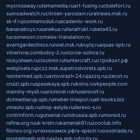
mycrossway.ru
temamedia.ru
art-fusing.ru
cbslefort.ru
sunroadwatch.ru
citroen-yaroslavl.ru
ratnews.msk.ru
sk-if.ru
joomlamoduli.ru
academic-work.ru
bananaboys.ru
sanekua.ru
lianafrukt.ru
beta43.ru
tucsonwoori.com
alex-translation.ru
avantgardeclinics.ru
noel.msk.ru
buylq.ru
aquas-spb.ru
vilnerivne.com
bobry-2.ru
vtoroe-solnce.ru
nickysheen.ru
clockmir.ru
huntercraft.ru
стройокт.рф
webpixels.ru
pczz.msk.su
petrodvorets.spb.ru
nsintermed.spb.ru
avtovirazh-24.ru
jazzq.ru
czecot.ru
cruizi.spb.ru
spasskaya.spb.ru
kniris.ru
vkpeople.com
maminy-mysli.ru
arionorel.ru
khuseniosif.ru
dotmediacup.spb.ru
mebel-tiraspol.ru
all-books.biz
vmauto.spb.ru
shop-astyle.ru
derevo-s.ru
contrinform.ru
gutserial.ru
mdrussia.spb.ru
monod.ru
refine.org.ru
uk-krein.ru
kamensk61.ru
zooclub.info
filonov.org.ru
технокамск.рф
ra-spectr.ru
ooodriada.ru
promelmash.spb.ru
ixtys.spb.ru
fccity.ru