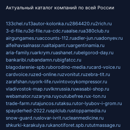
Актуальный каталог компаний по всей России
133chel.ru
13autor-kolonka.ru
2864420.ru
2rich.ru
3-d-file.ru
3d-file.ru
a-cdc.ru
aalse.ru
a380club.ru
airgungames.ru
accounts-112.ru
adler-jun.ru
adonyev.ru
alfeihavsalnassr.ru
altaipant.ru
argentinamia.ru
aria-family.ru
arkrym.ru
ashanet.ru
belgorod-day.ru
bankaribi.ru
bandamn.ru
bigfatcc.ru
blagodarenie-spb.ru
borodino-media.ru
card-voice.ru
cardvoice.ru
zed-online.ru
zvonitut.ru
zebra-tlt.ru
zarafshan.ru
york-life.ru
vintovoykompressor.ru
vladivostok-map.ru
vlknrussia.ru
wasabi-shop.ru
webamator.ru
zaryna.ru
youtubefree.ru
x-ton.ru
trade-farm.ru
tajuncos.ru
taksu.ru
tor-lyubov-i-grom.ru
spayderhed-2022.ru
splclub.ru
stoppamedia.ru
snow-guard.ru
slovar-ivrit.ru
cleanmedicine.ru
shkurki-karakulya.ru
kanotiforet.spb.ru
tutmassage.ru