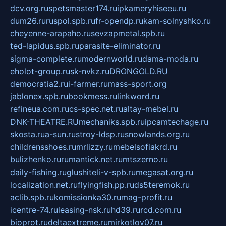
dcv.org.ru
spetsmaster174.ru
ipkameryhiseeu.ru
dum26.ru
ruspol.spb.ru
fr-opendp.ru
kam-solnyshko.ru
cheyenne-arapaho.ru
sevzapmetal.spb.ru
ted-lapidus.spb.ru
parasite-eliminator.ru
sigma-complete.ru
modernworld.ru
dama-moda.ru
eholot-group.ru
sk-nvkz.ru
DRONGOLD.RU
democratia2.ru
i-farmer.ru
mass-sport.org
jablonex.spb.ru
bookmess.ru
linkword.ru
refineua.com.ru
cs-spec.net.ru
altay-mebel.ru
DNK-THEATRE.RU
mechaniks.spb.ru
ipcamtechage.ru
skosta.ru
a-sun.ru
stroy-ldsp.ru
snowlands.org.ru
childrensshoes.ru
mrlizzy.ru
mebelsofiakrd.ru
bulizhenko.ru
rumantick.net.ru
mtszerno.ru
daily-fishing.ru
glushiteli-v-spb.ru
megasat.org.ru
localization.net.ru
flyingfish.pp.ru
ds5teremok.ru
aclib.spb.ru
komissionka30.ru
mag-profit.ru
icentre-74.ru
leasing-nsk.ru
hd39.ru
rcd.com.ru
bioprot.ru
deltaextreme.ru
mirkotlov07.ru