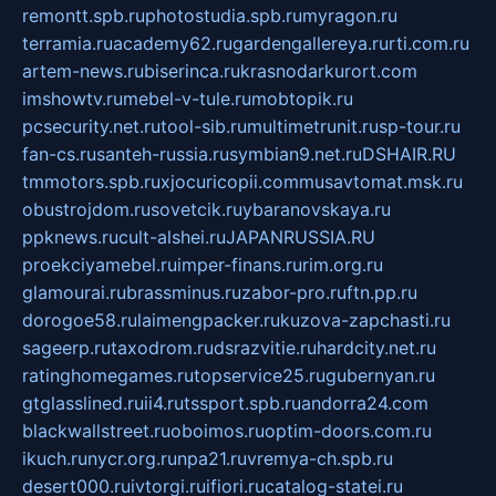
remontt.spb.ru
photostudia.spb.ru
myragon.ru
terramia.ru
academy62.ru
gardengallereya.ru
rti.com.ru
artem-news.ru
biserinca.ru
krasnodarkurort.com
imshowtv.ru
mebel-v-tule.ru
mobtopik.ru
pcsecurity.net.ru
tool-sib.ru
multimetrunit.ru
sp-tour.ru
fan-cs.ru
santeh-russia.ru
symbian9.net.ru
DSHAIR.RU
tmmotors.spb.ru
xjocuricopii.com
musavtomat.msk.ru
obustrojdom.ru
sovetcik.ru
ybaranovskaya.ru
ppknews.ru
cult-alshei.ru
JAPANRUSSIA.RU
proekciyamebel.ru
imper-finans.ru
rim.org.ru
glamourai.ru
brassminus.ru
zabor-pro.ru
ftn.pp.ru
dorogoe58.ru
laimengpacker.ru
kuzova-zapchasti.ru
sageerp.ru
taxodrom.ru
dsrazvitie.ru
hardcity.net.ru
ratinghomegames.ru
topservice25.ru
gubernyan.ru
gtglasslined.ru
ii4.ru
tssport.spb.ru
andorra24.com
blackwallstreet.ru
oboimos.ru
optim-doors.com.ru
ikuch.ru
nycr.org.ru
npa21.ru
vremya-ch.spb.ru
desert000.ru
ivtorgi.ru
ifiori.ru
catalog-statei.ru