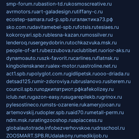
smp-forum.ru
bastion-td.ru
kosmoscreative.ru
avrmotors.ru
art-galadesign.ru
tiffany-c.ru
ecostep-samara.ru
d-p.spb.ru
галактика73.рф
sko.com.ru
davitamebel-spb.ru
fotsis.ru
tesiaes.ru
kokoroyari.spb.ru
blesna-kazan.ru
mossilver.ru
lenderoq.ru
sergeydobrin.ru
tochkazvuka.msk.ru
people-of-art.ru
bezzubova.ru
clubtibet.ru
orior-aks.ru
dynamoauto.ru
szk-favorit.ru
carlines.ru
flatnsk.ru
kingbolenskaner.ru
alex-motor.ru
astroline.net.ru
act1.spb.ru
polyglot.com.ru
gidlipetsk.ru
ooo-driada.ru
detsad125.ru
mir-zdoroviya.ru
bruslanovo.ru
siterem.ru
council.spb.ru
лодкипатриот.рф
kafekolizey.ru
iclub.net.ru
gazon-easy.ru
sugarepilekb.ru
grinox.ru
pylesostineco.ru
msts-ozarenie.ru
kameryjooan.ru
artemovskij.ru
dopler.spb.ru
aid70.ru
metall-perm.ru
ndm.msk.ru
ratingzooshop.ru
apiaccess.ru
globalautotrade.info
bezverhovskoe.ru
drsschool.ru
ZOOSMART.SPB.RU
dalakony.ru
medikijob.ru