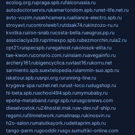
ecolog.org.ru
praga.spb.ru
falcorussia.ru
autodoctorservis.ru
kamertondom.spb.ru
net-life.net.ru
avto-vozim.ru
sakhcamera.ru
alliance-electro.spb.ru
stroyavt.ru
controlweb1.ru
tdsak74.ru
kinzozo-ru.ru
kvotka.ru
iron-snab.ru
costa-bella.ru
eugrus.pp.ru
associaciya39.ru
primexpo.spb.ru
bezmorchin.ru
ia2.ru
cpt21.ru
ispecspb.ru
regahost.ru
kolosok-elita.ru
tae-kwon.ru
consrio.com.ru
insiam.ru
avegainfo.ru
archery161.ru
bigencyclica.ru
vlast16.ru
korru.net
sarmiento.spb.su
extelopedia.ru
lammin-suo.spb.ru
iskatour.spb.ru
snpi.org.ru
running-line.ru
krygeva-spa.ru
chel.net.ru
rust-loco.ru
dugshop.ru
hl-beta.spb.ru
school494.spb.ru
mymubaby.ru
epoha-metalband.ru
ngr.spb.ru
rusgosnews.com
dieselvostok.ru
24hostel.msk.ru
w-dev.ru
f-ship.ru
regsmi.ru
filmnetwork.ru
malinasp.ru
kinosvin.ru
h2o-salon.ru
malutkayork.ru
deltaprim.spb.ru
tango-perm.ru
gooddir.ru
sgv.su
multiki-online.com