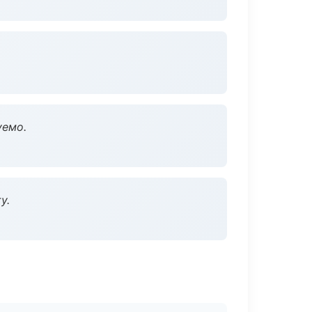
уемо.
у.