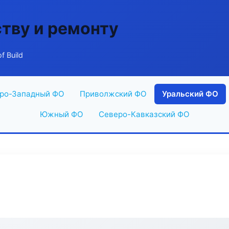
ству и ремонту
f Build
ро-Западный ФО
Приволжский ФО
Уральский ФО
Южный ФО
Северо-Кавказский ФО