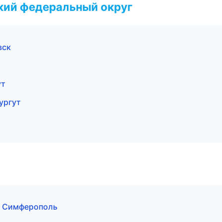
ский федеральный округ
вск
ут
ургут
 в Симферополь