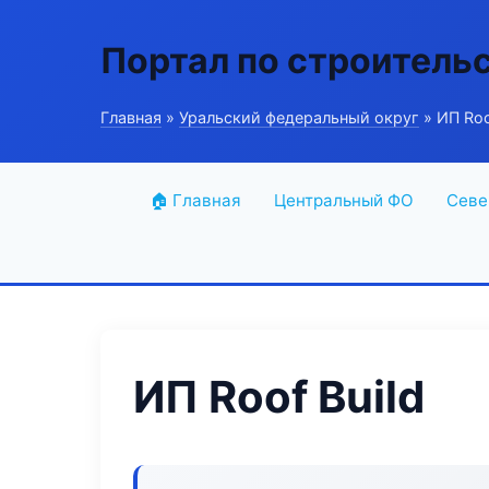
Портал по строитель
Главная
»
Уральский федеральный округ
» ИП Roo
🏠 Главная
Центральный ФО
Севе
ИП Roof Build