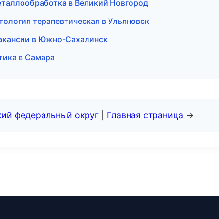
еталлообработка в Великий Новгород
атология терапевтическая в Ульяновск
 вакансии в Южно-Сахалинск
птика в Самара
кий федеральный округ
|
Главная страница
→