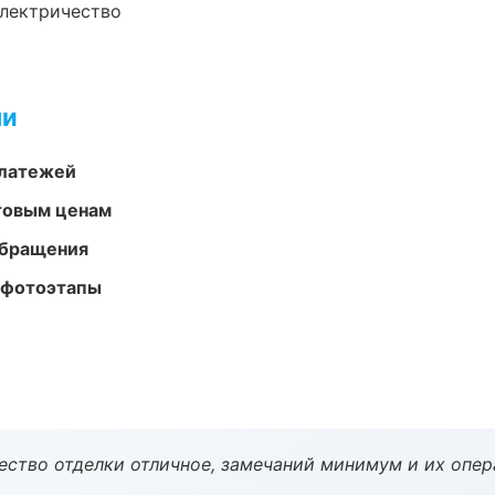
электричество
ми
платежей
птовым ценам
обращения
 фотоэтапы
чество отделки отличное, замечаний минимум и их опер