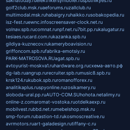
sakhatoday.ru
elektrikersymboler.ru
sputnikyes.ru
golf2club.msk.ru
aeforums.ru
zallclub.ru
multimodal.msk.ru
habaigry.ru
haikko.ru
sobakopedia.ru
isz-fest.ru
ewnc.info
screensaver-clock.net.ru
volnav.spb.ru
comnat.ru
npf.net.ru
7bit.pp.ru
kalugatur.ru
tesiaes.ru
card.com.ru
kazanka.spb.ru
gildiya-kuznecov.ru
kameryboavision.ru
griffoncom.spb.ru
fabrika-emotsiy.ru
PARK-MATROSOVA.RU
agat.spb.ru
avtoyurist-moskva1.ru
hardware.org.ru
схема-авто.рф
dg-lab.ru
angrup.ru
recruiter.spb.ru
music8.spb.ru
krsk124.ru
kubok.spb.ru
romanofforex.ru
analitikaplus.ru
spyonline.ru
zosikamery.ru
sloboda-ural.pp.ru
AUTO-COM.SU
hohota.net
alimy.ru
online-z.com
aromat-vostoka.ru
otdelkaexp.ru
mobilvest.ru
bbd.net.ru
mebelshop.msk.ru
smp-forum.ru
bastion-td.ru
kosmoscreative.ru
avrmotors.ru
art-galadesign.ru
tiffany-c.ru