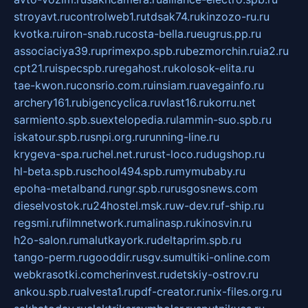
stroyavt.ru
controlweb1.ru
tdsak74.ru
kinzozo-ru.ru
kvotka.ru
iron-snab.ru
costa-bella.ru
eugrus.pp.ru
associaciya39.ru
primexpo.spb.ru
bezmorchin.ru
ia2.ru
cpt21.ru
ispecspb.ru
regahost.ru
kolosok-elita.ru
tae-kwon.ru
consrio.com.ru
insiam.ru
avegainfo.ru
archery161.ru
bigencyclica.ru
vlast16.ru
korru.net
sarmiento.spb.su
extelopedia.ru
lammin-suo.spb.ru
iskatour.spb.ru
snpi.org.ru
running-line.ru
krygeva-spa.ru
chel.net.ru
rust-loco.ru
dugshop.ru
hl-beta.spb.ru
school494.spb.ru
mymubaby.ru
epoha-metalband.ru
ngr.spb.ru
rusgosnews.com
dieselvostok.ru
24hostel.msk.ru
w-dev.ru
f-ship.ru
regsmi.ru
filmnetwork.ru
malinasp.ru
kinosvin.ru
h2o-salon.ru
malutkayork.ru
deltaprim.spb.ru
tango-perm.ru
gooddir.ru
sgv.su
multiki-online.com
webkrasotki.com
cherinvest.ru
detskiy-ostrov.ru
ankou.spb.ru
alvesta1.ru
pdf-creator.ru
nix-files.org.ru