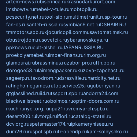
artem-news.ru
biserinca.ru
krasnodarkurort.com
imshowtv.ru
mebel-v-tule.ru
mobtopik.ru
pcsecurity.net.ru
tool-sib.ru
multimetrunit.ru
sp-tour.ru
fan-cs.ru
santeh-russia.ru
symbian9.net.ru
DSHAIR.RU
tmmotors.spb.ru
xjocuricopii.com
musavtomat.msk.ru
obustrojdom.ru
sovetcik.ru
ybaranovskaya.ru
ppknews.ru
cult-alshei.ru
JAPANRUSSIA.RU
proekciyamebel.ru
imper-finans.ru
rim.org.ru
glamourai.ru
brassminus.ru
zabor-pro.ru
ftn.pp.ru
dorogoe58.ru
laimengpacker.ru
kuzova-zapchasti.ru
sageerp.ru
taxodrom.ru
dsrazvitie.ru
hardcity.net.ru
ratinghomegames.ru
topservice25.ru
gubernyan.ru
gtglasslined.ru
ii4.ru
tssport.spb.ru
andorra24.com
blackwallstreet.ru
oboimos.ru
optim-doors.com.ru
ikuch.ru
nycr.org.ru
npa21.ru
vremya-ch.spb.ru
desert000.ru
ivtorgi.ru
ifiori.ru
catalog-statei.ru
dcv.org.ru
spetsmaster174.ru
ipkameryhiseeu.ru
dum26.ru
ruspol.spb.ru
fr-opendp.ru
kam-solnyshko.ru