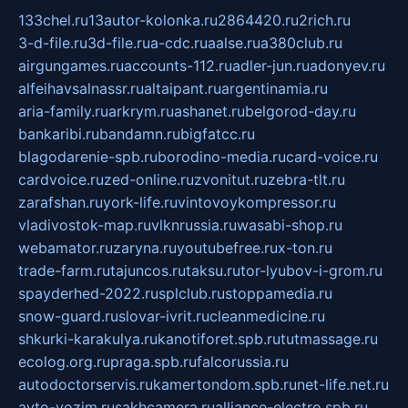
133chel.ru
13autor-kolonka.ru
2864420.ru
2rich.ru
3-d-file.ru
3d-file.ru
a-cdc.ru
aalse.ru
a380club.ru
airgungames.ru
accounts-112.ru
adler-jun.ru
adonyev.ru
alfeihavsalnassr.ru
altaipant.ru
argentinamia.ru
aria-family.ru
arkrym.ru
ashanet.ru
belgorod-day.ru
bankaribi.ru
bandamn.ru
bigfatcc.ru
blagodarenie-spb.ru
borodino-media.ru
card-voice.ru
cardvoice.ru
zed-online.ru
zvonitut.ru
zebra-tlt.ru
zarafshan.ru
york-life.ru
vintovoykompressor.ru
vladivostok-map.ru
vlknrussia.ru
wasabi-shop.ru
webamator.ru
zaryna.ru
youtubefree.ru
x-ton.ru
trade-farm.ru
tajuncos.ru
taksu.ru
tor-lyubov-i-grom.ru
spayderhed-2022.ru
splclub.ru
stoppamedia.ru
snow-guard.ru
slovar-ivrit.ru
cleanmedicine.ru
shkurki-karakulya.ru
kanotiforet.spb.ru
tutmassage.ru
ecolog.org.ru
praga.spb.ru
falcorussia.ru
autodoctorservis.ru
kamertondom.spb.ru
net-life.net.ru
avto-vozim.ru
sakhcamera.ru
alliance-electro.spb.ru