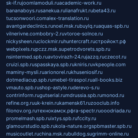
sk-if.ru
joomlamoduli.ru
academic-work.ru
bananaboys.ru
sanekua.ru
lianafrukt.ru
beta43.ru
tucsonwoori.com
alex-translation.ru
avantgardeclinics.ru
noel.msk.ru
buylq.ru
aquas-spb.ru
vilnerivne.com
bobry-2.ru
vtoroe-solnce.ru
nickysheen.ru
clockmir.ru
huntercraft.ru
стройокт.рф
webpixels.ru
pczz.msk.su
petrodvorets.spb.ru
nsintermed.spb.ru
avtovirazh-24.ru
jazzq.ru
czecot.ru
cruizi.spb.ru
spasskaya.spb.ru
kniris.ru
vkpeople.com
maminy-mysli.ru
arionorel.ru
khuseniosif.ru
dotmediacup.spb.ru
mebel-tiraspol.ru
all-books.biz
vmauto.spb.ru
shop-astyle.ru
derevo-s.ru
contrinform.ru
gutserial.ru
mdrussia.spb.ru
monod.ru
refine.org.ru
uk-krein.ru
kamensk61.ru
zooclub.info
filonov.org.ru
технокамск.рф
ra-spectr.ru
ooodriada.ru
promelmash.spb.ru
ixtys.spb.ru
fccity.ru
glamourstudio.spb.ru
kola-nature.org
spbmaster.spb.ru
musicoutlet.ru
china.msk.ru
bulldog.su
grimm-online.ru