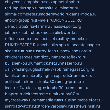
cheyenne-arapaho.ru
sevzapmetal.spb.ru
ted-lapidus.spb.ru
parasite-eliminator.ru
sigma-complete.ru
modernworld.ru
dama-moda.ru
eholot-group.ru
sk-nvkz.ru
DRONGOLD.RU
democratia2.ru
i-farmer.ru
mass-sport.org
jablonex.spb.ru
bookmess.ru
linkword.ru
refineua.com.ru
cs-spec.net.ru
altay-mebel.ru
DNK-THEATRE.RU
mechaniks.spb.ru
ipcamtechage.ru
skosta.ru
a-sun.ru
stroy-ldsp.ru
snowlands.org.ru
childrensshoes.ru
mrlizzy.ru
mebelsofiakrd.ru
bulizhenko.ru
rumantick.net.ru
mtszerno.ru
daily-fishing.ru
glushiteli-v-spb.ru
megasat.org.ru
localization.net.ru
flyingfish.pp.ru
ds5teremok.ru
aclib.spb.ru
komissionka30.ru
mag-profit.ru
icentre-74.ru
leasing-nsk.ru
hd39.ru
rcd.com.ru
bioprot.ru
deltaextreme.ru
mirkotlov07.ru
mycrossway.ru
temamedia.ru
art-fusing.ru
cbslefort.ru
sunroadwatch.ru
citroen-yaroslavl.ru
ratnews.msk.ru