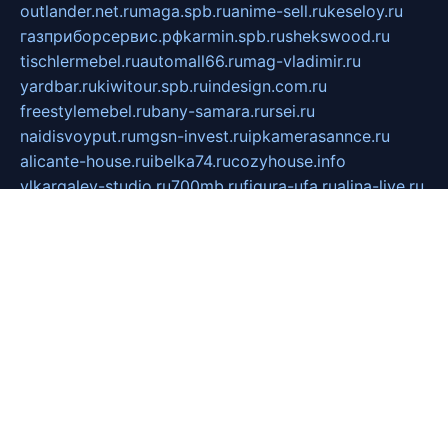
outlander.net.ru
maga.spb.ru
anime-sell.ru
keseloy.ru
газприборсервис.рф
karmin.spb.ru
shekswood.ru
tischlermebel.ru
automall66.ru
mag-vladimir.ru
yardbar.ru
kiwitour.spb.ru
indesign.com.ru
freestylemebel.ru
bany-samara.ru
rsei.ru
naidisvoyput.ru
mgsn-invest.ru
ipkamerasannce.ru
alicante-house.ru
ibelka74.ru
cozyhouse.info
vlkargalev-studio.ru
700mb.ru
figura-ufa.ru
alina-live.ru
belarusiannews.ru
womenknow.ru
dos-vniimk.ru
sega.net.ru
dv.net.ru
phenomenonsofhistory.com
telesputnik.net.ru
wall.pp.ru
pylesosroidmi.ru
gtc-clan.ru
cligs.ru
bibikazap.ru
popova.org.ru
netwhistler.spb.ru
bellvil.ru
bonzon.ru
iss-vladik.ru
defiparis.net.ru
las-gryzas.ru
amku.ru
electednews.spb.ru
feather.org.ru
spar72.ru
tankiigri.ru
dominus.com.ru
ibtree.ru
sanykool.pp.ru
unixlib.org.ru
menatep.spb.ru
gartenterrassen.ru
printeka.ru
skvozilka.com.ru
parkovka-pub.ru
lovemobi.ru
art-ru.ru