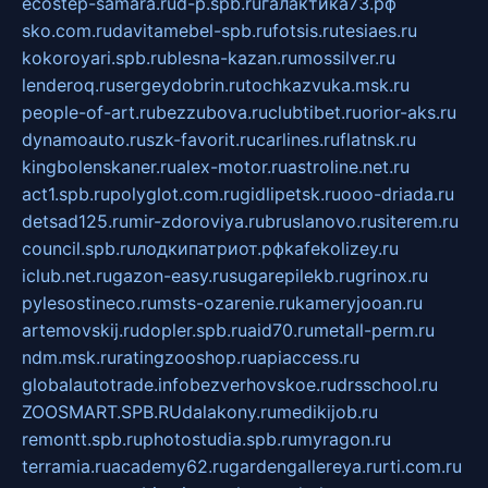
ecostep-samara.ru
d-p.spb.ru
галактика73.рф
sko.com.ru
davitamebel-spb.ru
fotsis.ru
tesiaes.ru
kokoroyari.spb.ru
blesna-kazan.ru
mossilver.ru
lenderoq.ru
sergeydobrin.ru
tochkazvuka.msk.ru
people-of-art.ru
bezzubova.ru
clubtibet.ru
orior-aks.ru
dynamoauto.ru
szk-favorit.ru
carlines.ru
flatnsk.ru
kingbolenskaner.ru
alex-motor.ru
astroline.net.ru
act1.spb.ru
polyglot.com.ru
gidlipetsk.ru
ooo-driada.ru
detsad125.ru
mir-zdoroviya.ru
bruslanovo.ru
siterem.ru
council.spb.ru
лодкипатриот.рф
kafekolizey.ru
iclub.net.ru
gazon-easy.ru
sugarepilekb.ru
grinox.ru
pylesostineco.ru
msts-ozarenie.ru
kameryjooan.ru
artemovskij.ru
dopler.spb.ru
aid70.ru
metall-perm.ru
ndm.msk.ru
ratingzooshop.ru
apiaccess.ru
globalautotrade.info
bezverhovskoe.ru
drsschool.ru
ZOOSMART.SPB.RU
dalakony.ru
medikijob.ru
remontt.spb.ru
photostudia.spb.ru
myragon.ru
terramia.ru
academy62.ru
gardengallereya.ru
rti.com.ru