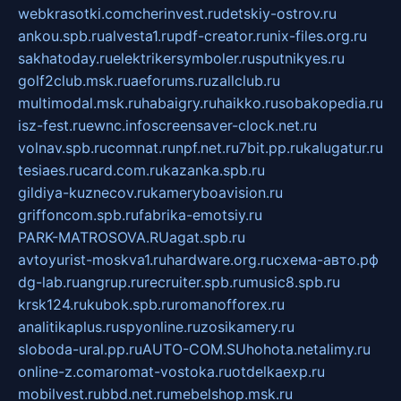
webkrasotki.com
cherinvest.ru
detskiy-ostrov.ru
ankou.spb.ru
alvesta1.ru
pdf-creator.ru
nix-files.org.ru
sakhatoday.ru
elektrikersymboler.ru
sputnikyes.ru
golf2club.msk.ru
aeforums.ru
zallclub.ru
multimodal.msk.ru
habaigry.ru
haikko.ru
sobakopedia.ru
isz-fest.ru
ewnc.info
screensaver-clock.net.ru
volnav.spb.ru
comnat.ru
npf.net.ru
7bit.pp.ru
kalugatur.ru
tesiaes.ru
card.com.ru
kazanka.spb.ru
gildiya-kuznecov.ru
kameryboavision.ru
griffoncom.spb.ru
fabrika-emotsiy.ru
PARK-MATROSOVA.RU
agat.spb.ru
avtoyurist-moskva1.ru
hardware.org.ru
схема-авто.рф
dg-lab.ru
angrup.ru
recruiter.spb.ru
music8.spb.ru
krsk124.ru
kubok.spb.ru
romanofforex.ru
analitikaplus.ru
spyonline.ru
zosikamery.ru
sloboda-ural.pp.ru
AUTO-COM.SU
hohota.net
alimy.ru
online-z.com
aromat-vostoka.ru
otdelkaexp.ru
mobilvest.ru
bbd.net.ru
mebelshop.msk.ru