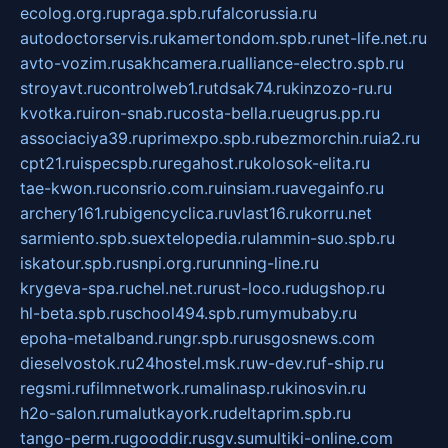
ecolog.org.ru
praga.spb.ru
falcorussia.ru
autodoctorservis.ru
kamertondom.spb.ru
net-life.net.ru
avto-vozim.ru
sakhcamera.ru
alliance-electro.spb.ru
stroyavt.ru
controlweb1.ru
tdsak74.ru
kinzozo-ru.ru
kvotka.ru
iron-snab.ru
costa-bella.ru
eugrus.pp.ru
associaciya39.ru
primexpo.spb.ru
bezmorchin.ru
ia2.ru
cpt21.ru
ispecspb.ru
regahost.ru
kolosok-elita.ru
tae-kwon.ru
consrio.com.ru
insiam.ru
avegainfo.ru
archery161.ru
bigencyclica.ru
vlast16.ru
korru.net
sarmiento.spb.su
extelopedia.ru
lammin-suo.spb.ru
iskatour.spb.ru
snpi.org.ru
running-line.ru
krygeva-spa.ru
chel.net.ru
rust-loco.ru
dugshop.ru
hl-beta.spb.ru
school494.spb.ru
mymubaby.ru
epoha-metalband.ru
ngr.spb.ru
rusgosnews.com
dieselvostok.ru
24hostel.msk.ru
w-dev.ru
f-ship.ru
regsmi.ru
filmnetwork.ru
malinasp.ru
kinosvin.ru
h2o-salon.ru
malutkayork.ru
deltaprim.spb.ru
tango-perm.ru
gooddir.ru
sgv.su
multiki-online.com