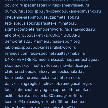
dcv.org.ru
spetsmaster174.ru
ipkameryhiseeu.ru
dum26.ru
ruspol.spb.ru
fr-opendp.ru
kam-solnyshko.ru
cheyenne-arapaho.ru
sevzapmetal.spb.ru
ted-lapidus.spb.ru
parasite-eliminator.ru
sigma-complete.ru
modernworld.ru
dama-moda.ru
eholot-group.ru
sk-nvkz.ru
DRONGOLD.RU
democratia2.ru
i-farmer.ru
mass-sport.org
jablonex.spb.ru
bookmess.ru
linkword.ru
refineua.com.ru
cs-spec.net.ru
altay-mebel.ru
DNK-THEATRE.RU
mechaniks.spb.ru
ipcamtechage.ru
skosta.ru
a-sun.ru
stroy-ldsp.ru
snowlands.org.ru
childrensshoes.ru
mrlizzy.ru
mebelsofiakrd.ru
bulizhenko.ru
rumantick.net.ru
mtszerno.ru
daily-fishing.ru
glushiteli-v-spb.ru
megasat.org.ru
localization.net.ru
flyingfish.pp.ru
ds5teremok.ru
aclib.spb.ru
komissionka30.ru
mag-profit.ru
icentre-74.ru
leasing-nsk.ru
hd39.ru
rcd.com.ru
bioprot.ru
deltaextreme.ru
mirkotlov07.ru