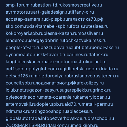
smp-forum.ru
bastion-td.ru
kosmoscreative.ru
avrmotors.ru
art-galadesign.ru
tiffany-c.ru
ecostep-samara.ru
d-p.spb.ru
галактика73.рф
sko.com.ru
davitamebel-spb.ru
fotsis.ru
tesiaes.ru
kokoroyari.spb.ru
blesna-kazan.ru
mossilver.ru
lenderoq.ru
sergeydobrin.ru
tochkazvuka.msk.ru
people-of-art.ru
bezzubova.ru
clubtibet.ru
orior-aks.ru
dynamoauto.ru
szk-favorit.ru
carlines.ru
flatnsk.ru
kingbolenskaner.ru
alex-motor.ru
astroline.net.ru
act1.spb.ru
polyglot.com.ru
gidlipetsk.ru
ooo-driada.ru
detsad125.ru
mir-zdoroviya.ru
bruslanovo.ru
siterem.ru
council.spb.ru
лодкипатриот.рф
kafekolizey.ru
iclub.net.ru
gazon-easy.ru
sugarepilekb.ru
grinox.ru
pylesostineco.ru
msts-ozarenie.ru
kameryjooan.ru
artemovskij.ru
dopler.spb.ru
aid70.ru
metall-perm.ru
ndm.msk.ru
ratingzooshop.ru
apiaccess.ru
globalautotrade.info
bezverhovskoe.ru
drsschool.ru
ZOOSMART.SPB.RU
dalakony.ru
medikijob.ru