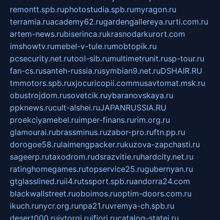
remontt.spb.ru
photostudia.spb.ru
myragon.ru
terramia.ru
academy62.ru
gardengallereya.ru
rti.com.ru
artem-news.ru
biserinca.ru
krasnodarkurort.com
imshowtv.ru
mebel-v-tule.ru
mobtopik.ru
pcsecurity.net.ru
tool-sib.ru
multimetrunit.ru
sp-tour.ru
fan-cs.ru
santeh-russia.ru
symbian9.net.ru
DSHAIR.RU
tmmotors.spb.ru
xjocuricopii.com
musavtomat.msk.ru
obustrojdom.ru
sovetcik.ru
ybaranovskaya.ru
ppknews.ru
cult-alshei.ru
JAPANRUSSIA.RU
proekciyamebel.ru
imper-finans.ru
rim.org.ru
glamourai.ru
brassminus.ru
zabor-pro.ru
ftn.pp.ru
dorogoe58.ru
laimengpacker.ru
kuzova-zapchasti.ru
sageerp.ru
taxodrom.ru
dsrazvitie.ru
hardcity.net.ru
ratinghomegames.ru
topservice25.ru
gubernyan.ru
gtglasslined.ru
ii4.ru
tssport.spb.ru
andorra24.com
blackwallstreet.ru
oboimos.ru
optim-doors.com.ru
ikuch.ru
nycr.org.ru
npa21.ru
vremya-ch.spb.ru
desert000.ru
ivtorgi.ru
ifiori.ru
catalog-statei.ru