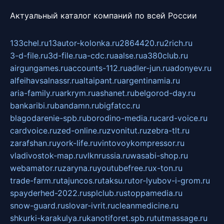
Актуальный каталог компаний по всей России
133chel.ru
13autor-kolonka.ru
2864420.ru
2rich.ru
3-d-file.ru
3d-file.ru
a-cdc.ru
aalse.ru
a380club.ru
airgungames.ru
accounts-112.ru
adler-jun.ru
adonyev.ru
alfeihavsalnassr.ru
altaipant.ru
argentinamia.ru
aria-family.ru
arkrym.ru
ashanet.ru
belgorod-day.ru
bankaribi.ru
bandamn.ru
bigfatcc.ru
blagodarenie-spb.ru
borodino-media.ru
card-voice.ru
cardvoice.ru
zed-online.ru
zvonitut.ru
zebra-tlt.ru
zarafshan.ru
york-life.ru
vintovoykompressor.ru
vladivostok-map.ru
vlknrussia.ru
wasabi-shop.ru
webamator.ru
zaryna.ru
youtubefree.ru
x-ton.ru
trade-farm.ru
tajuncos.ru
taksu.ru
tor-lyubov-i-grom.ru
spayderhed-2022.ru
splclub.ru
stoppamedia.ru
snow-guard.ru
slovar-ivrit.ru
cleanmedicine.ru
shkurki-karakulya.ru
kanotiforet.spb.ru
tutmassage.ru