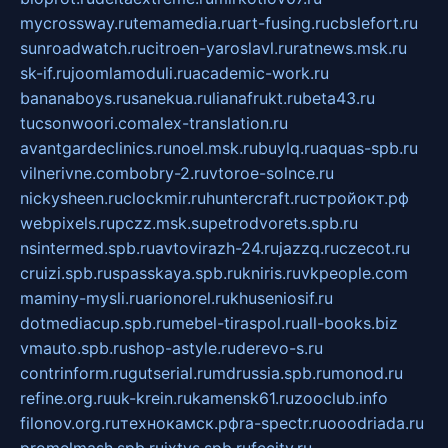
mycrossway.ru
temamedia.ru
art-fusing.ru
cbslefort.ru
sunroadwatch.ru
citroen-yaroslavl.ru
ratnews.msk.ru
sk-if.ru
joomlamoduli.ru
academic-work.ru
bananaboys.ru
sanekua.ru
lianafrukt.ru
beta43.ru
tucsonwoori.com
alex-translation.ru
avantgardeclinics.ru
noel.msk.ru
buylq.ru
aquas-spb.ru
vilnerivne.com
bobry-2.ru
vtoroe-solnce.ru
nickysheen.ru
clockmir.ru
huntercraft.ru
стройокт.рф
webpixels.ru
pczz.msk.su
petrodvorets.spb.ru
nsintermed.spb.ru
avtovirazh-24.ru
jazzq.ru
czecot.ru
cruizi.spb.ru
spasskaya.spb.ru
kniris.ru
vkpeople.com
maminy-mysli.ru
arionorel.ru
khuseniosif.ru
dotmediacup.spb.ru
mebel-tiraspol.ru
all-books.biz
vmauto.spb.ru
shop-astyle.ru
derevo-s.ru
contrinform.ru
gutserial.ru
mdrussia.spb.ru
monod.ru
refine.org.ru
uk-krein.ru
kamensk61.ru
zooclub.info
filonov.org.ru
технокамск.рф
ra-spectr.ru
ooodriada.ru