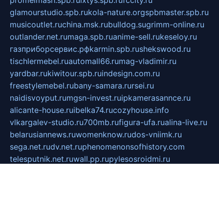
promelmash.spb.ru
ixtys.spb.ru
fccity.ru
glamourstudio.spb.ru
kola-nature.org
spbmaster.spb.ru
musicoutlet.ru
china.msk.ru
bulldog.su
grimm-online.ru
outlander.net.ru
maga.spb.ru
anime-sell.ru
keseloy.ru
газприборсервис.рф
karmin.spb.ru
shekswood.ru
tischlermebel.ru
automall66.ru
mag-vladimir.ru
yardbar.ru
kiwitour.spb.ru
indesign.com.ru
freestylemebel.ru
bany-samara.ru
rsei.ru
naidisvoyput.ru
mgsn-invest.ru
ipkamerasannce.ru
alicante-house.ru
ibelka74.ru
cozyhouse.info
vlkargalev-studio.ru
700mb.ru
figura-ufa.ru
alina-live.ru
belarusiannews.ru
womenknow.ru
dos-vniimk.ru
sega.net.ru
dv.net.ru
phenomenonsofhistory.com
telesputnik.net.ru
wall.pp.ru
pylesosroidmi.ru
gtc-clan.ru
cligs.ru
bibikazap.ru
popova.org.ru
netwhistler.spb.ru
bellvil.ru
bonzon.ru
iss-vladik.ru
defiparis.net.ru
las-gryzas.ru
amku.ru
electednews.spb.ru
feather.org.ru
spar72.ru
tankiigri.ru