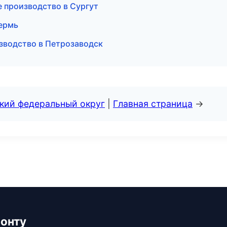
 производство в Сургут
Пермь
зводство в Петрозаводск
ский федеральный округ
|
Главная страница
→
монту