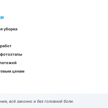
ми
ая уборка
 работ
 фотоэтапы
платежей
птовым ценам
ие, всё законно и без головной боли.