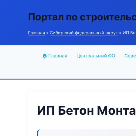
Портал по строитель
Главная
»
Сибирский федеральный округ
» ИП Бе
🏠 Главная
Центральный ФО
Севе
ИП Бетон Монт