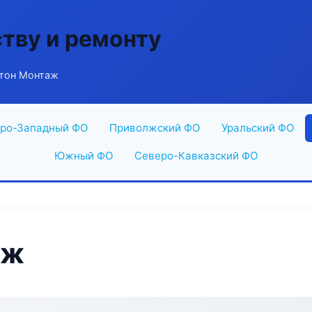
ству и ремонту
тон Монтаж
ро-Западный ФО
Приволжский ФО
Уральский ФО
Южный ФО
Северо-Кавказский ФО
аж