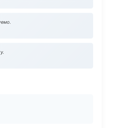
уемо.
у.