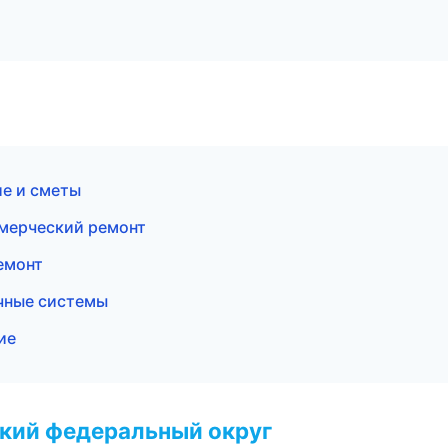
е и сметы
мерческий ремонт
емонт
чные системы
ие
ский федеральный округ