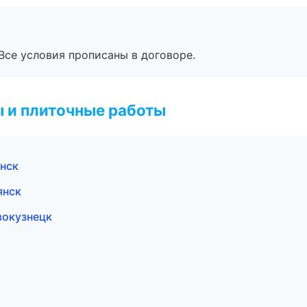
Все условия прописаны в договоре.
 и плиточные работы
нск
янск
вокузнецк