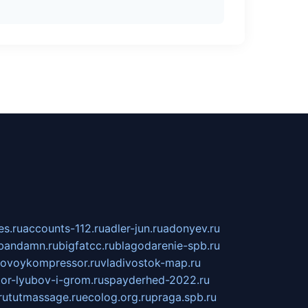
s.ru
accounts-112.ru
adler-jun.ru
adonyev.ru
bandamn.ru
bigfatcc.ru
blagodarenie-spb.ru
tovoykompressor.ru
vladivostok-map.ru
tor-lyubov-i-grom.ru
spayderhed-2022.ru
ru
tutmassage.ru
ecolog.org.ru
praga.spb.ru