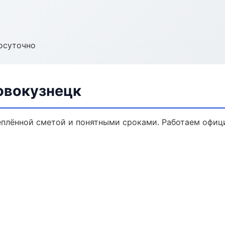
осуточно
овокузнецк
еплённой сметой и понятными сроками. Работаем офиц