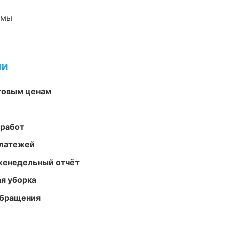
емы
ми
птовым ценам
 работ
платежей
женедельный отчёт
ая уборка
обращения