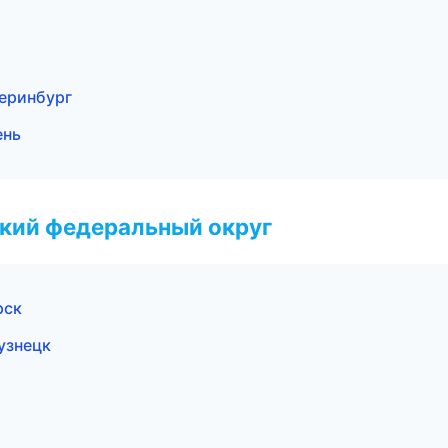
еринбург
ень
ский федеральный округ
рск
узнецк