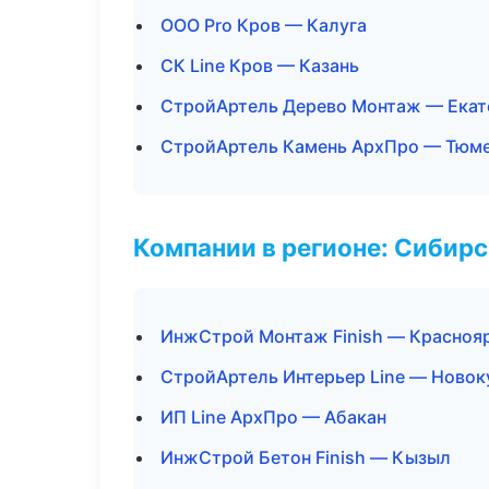
ООО Pro Кров — Калуга
СК Line Кров — Казань
СтройАртель Дерево Монтаж — Екат
СтройАртель Камень АрхПро — Тюм
Компании в регионе: Сибир
ИнжСтрой Монтаж Finish — Красноя
СтройАртель Интерьер Line — Новок
ИП Line АрхПро — Абакан
ИнжСтрой Бетон Finish — Кызыл