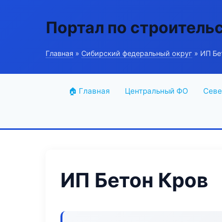
Портал по строитель
Главная
»
Сибирский федеральный округ
» ИП Бе
🏠 Главная
Центральный ФО
Севе
ИП Бетон Кров