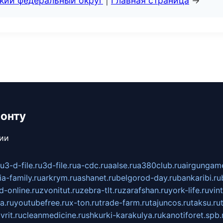
ский федеральный округ
|
Главная страница
→
монту
сии
ru
3-d-file.ru
3d-file.ru
a-cdc.ru
aalse.ru
a380club.ru
airgungame
ia-family.ru
arkrym.ru
ashanet.ru
belgorod-day.ru
bankaribi.ru
d-online.ru
zvonitut.ru
zebra-tlt.ru
zarafshan.ru
york-life.ru
vin
a.ru
youtubefree.ru
x-ton.ru
trade-farm.ru
tajuncos.ru
taksu.ru
vrit.ru
cleanmedicine.ru
shkurki-karakulya.ru
kanotiforet.spb.