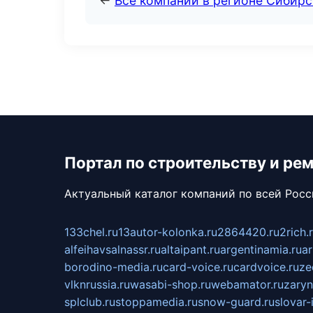
←
Все компании в регионе Сибир
Портал по строительству и ре
Актуальный каталог компаний по всей Рос
133chel.ru
13autor-kolonka.ru
2864420.ru
2rich.
alfeihavsalnassr.ru
altaipant.ru
argentinamia.ru
ar
borodino-media.ru
card-voice.ru
cardvoice.ru
ze
vlknrussia.ru
wasabi-shop.ru
webamator.ru
zaryn
splclub.ru
stoppamedia.ru
snow-guard.ru
slovar-i