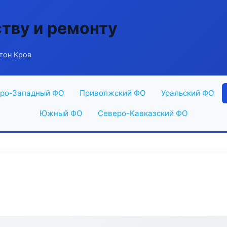
ству и ремонту
тон Кров
ро-Западный ФО
Приволжский ФО
Уральский ФО
Южный ФО
Северо-Кавказский ФО