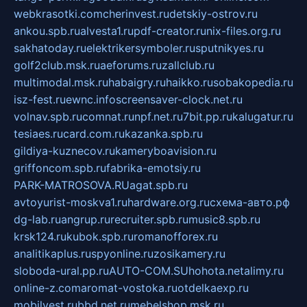
webkrasotki.com
cherinvest.ru
detskiy-ostrov.ru
ankou.spb.ru
alvesta1.ru
pdf-creator.ru
nix-files.org.ru
sakhatoday.ru
elektrikersymboler.ru
sputnikyes.ru
golf2club.msk.ru
aeforums.ru
zallclub.ru
multimodal.msk.ru
habaigry.ru
haikko.ru
sobakopedia.ru
isz-fest.ru
ewnc.info
screensaver-clock.net.ru
volnav.spb.ru
comnat.ru
npf.net.ru
7bit.pp.ru
kalugatur.ru
tesiaes.ru
card.com.ru
kazanka.spb.ru
gildiya-kuznecov.ru
kameryboavision.ru
griffoncom.spb.ru
fabrika-emotsiy.ru
PARK-MATROSOVA.RU
agat.spb.ru
avtoyurist-moskva1.ru
hardware.org.ru
схема-авто.рф
dg-lab.ru
angrup.ru
recruiter.spb.ru
music8.spb.ru
krsk124.ru
kubok.spb.ru
romanofforex.ru
analitikaplus.ru
spyonline.ru
zosikamery.ru
sloboda-ural.pp.ru
AUTO-COM.SU
hohota.net
alimy.ru
online-z.com
aromat-vostoka.ru
otdelkaexp.ru
mobilvest.ru
bbd.net.ru
mebelshop.msk.ru