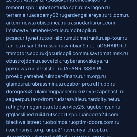
remontt.spb.ru
photostudia.spb.ru
myragon.ru
terramia.ru
academy62.ru
gardengallereya.ru
rti.com.ru
artem-news.ru
biserinca.ru
krasnodarkurort.com
imshowtv.ru
mebel-v-tule.ru
mobtopik.ru
pcsecurity.net.ru
tool-sib.ru
multimetrunit.ru
sp-tour.ru
fan-cs.ru
santeh-russia.ru
symbian9.net.ru
DSHAIR.RU
tmmotors.spb.ru
xjocuricopii.com
musavtomat.msk.ru
obustrojdom.ru
sovetcik.ru
ybaranovskaya.ru
ppknews.ru
cult-alshei.ru
JAPANRUSSIA.RU
proekciyamebel.ru
imper-finans.ru
rim.org.ru
glamourai.ru
brassminus.ru
zabor-pro.ru
ftn.pp.ru
dorogoe58.ru
laimengpacker.ru
kuzova-zapchasti.ru
sageerp.ru
taxodrom.ru
dsrazvitie.ru
hardcity.net.ru
ratinghomegames.ru
topservice25.ru
gubernyan.ru
gtglasslined.ru
ii4.ru
tssport.spb.ru
andorra24.com
blackwallstreet.ru
oboimos.ru
optim-doors.com.ru
ikuch.ru
nycr.org.ru
npa21.ru
vremya-ch.spb.ru