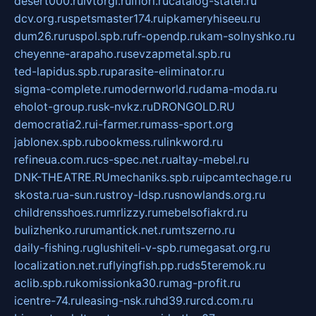
desert000.ru
ivtorgi.ru
ifiori.ru
catalog-statei.ru
dcv.org.ru
spetsmaster174.ru
ipkameryhiseeu.ru
dum26.ru
ruspol.spb.ru
fr-opendp.ru
kam-solnyshko.ru
cheyenne-arapaho.ru
sevzapmetal.spb.ru
ted-lapidus.spb.ru
parasite-eliminator.ru
sigma-complete.ru
modernworld.ru
dama-moda.ru
eholot-group.ru
sk-nvkz.ru
DRONGOLD.RU
democratia2.ru
i-farmer.ru
mass-sport.org
jablonex.spb.ru
bookmess.ru
linkword.ru
refineua.com.ru
cs-spec.net.ru
altay-mebel.ru
DNK-THEATRE.RU
mechaniks.spb.ru
ipcamtechage.ru
skosta.ru
a-sun.ru
stroy-ldsp.ru
snowlands.org.ru
childrensshoes.ru
mrlizzy.ru
mebelsofiakrd.ru
bulizhenko.ru
rumantick.net.ru
mtszerno.ru
daily-fishing.ru
glushiteli-v-spb.ru
megasat.org.ru
localization.net.ru
flyingfish.pp.ru
ds5teremok.ru
aclib.spb.ru
komissionka30.ru
mag-profit.ru
icentre-74.ru
leasing-nsk.ru
hd39.ru
rcd.com.ru