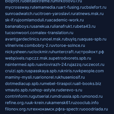
bioprot.ru
deltaextreme.ru
mirkotlov07.ru
mycrossway.ru
temamedia.ru
art-fusing.ru
cbslefort.ru
sunroadwatch.ru
citroen-yaroslavl.ru
ratnews.msk.ru
sk-if.ru
joomlamoduli.ru
academic-work.ru
bananaboys.ru
sanekua.ru
lianafrukt.ru
beta43.ru
tucsonwoori.com
alex-translation.ru
avantgardeclinics.ru
noel.msk.ru
buylq.ru
aquas-spb.ru
vilnerivne.com
bobry-2.ru
vtoroe-solnce.ru
nickysheen.ru
clockmir.ru
huntercraft.ru
стройокт.рф
webpixels.ru
pczz.msk.su
petrodvorets.spb.ru
nsintermed.spb.ru
avtovirazh-24.ru
jazzq.ru
czecot.ru
cruizi.spb.ru
spasskaya.spb.ru
kniris.ru
vkpeople.com
maminy-mysli.ru
arionorel.ru
khuseniosif.ru
dotmediacup.spb.ru
mebel-tiraspol.ru
all-books.biz
vmauto.spb.ru
shop-astyle.ru
derevo-s.ru
contrinform.ru
gutserial.ru
mdrussia.spb.ru
monod.ru
refine.org.ru
uk-krein.ru
kamensk61.ru
zooclub.info
filonov.org.ru
технокамск.рф
ra-spectr.ru
ooodriada.ru