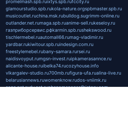
promelmash.spb.ru
ixtys.spb.ru
fccity.ru
glamourstudio.spb.ru
kola-nature.org
spbmaster.spb.ru
musicoutlet.ru
china.msk.ru
bulldog.su
grimm-online.ru
outlander.net.ru
maga.spb.ru
anime-sell.ru
keseloy.ru
газприборсервис.рф
karmin.spb.ru
shekswood.ru
tischlermebel.ru
automall66.ru
mag-vladimir.ru
yardbar.ru
kiwitour.spb.ru
indesign.com.ru
freestylemebel.ru
bany-samara.ru
rsei.ru
naidisvoyput.ru
mgsn-invest.ru
ipkamerasannce.ru
alicante-house.ru
ibelka74.ru
cozyhouse.info
vlkargalev-studio.ru
700mb.ru
figura-ufa.ru
alina-live.ru
belarusiannews.ru
womenknow.ru
dos-vniimk.ru
sega.net.ru
dv.net.ru
phenomenonsofhistory.com
telesputnik.net.ru
wall.pp.ru
pylesosroidmi.ru
gtc-clan.ru
cligs.ru
bibikazap.ru
popova.org.ru
netwhistler.spb.ru
bellvil.ru
bonzon.ru
iss-vladik.ru
defiparis.net.ru
las-gryzas.ru
amku.ru
electednews.spb.ru
feather.org.ru
spar72.ru
tankiigri.ru