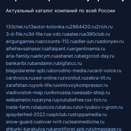
Актуальный каталог компаний по всей России
133chel.ru
13autor-kolonka.ru
2864420.ru
2rich.ru
3-d-file.ru
3d-file.ru
a-cdc.ru
aalse.ru
a380club.ru
airgungames.ru
accounts-112.ru
adler-jun.ru
adonyev.ru
alfeihavsalnassr.ru
altaipant.ru
argentinamia.ru
aria-family.ru
arkrym.ru
ashanet.ru
belgorod-day.ru
bankaribi.ru
bandamn.ru
bigfatcc.ru
blagodarenie-spb.ru
borodino-media.ru
card-voice.ru
cardvoice.ru
zed-online.ru
zvonitut.ru
zebra-tlt.ru
zarafshan.ru
york-life.ru
vintovoykompressor.ru
vladivostok-map.ru
vlknrussia.ru
wasabi-shop.ru
webamator.ru
zaryna.ru
youtubefree.ru
x-ton.ru
trade-farm.ru
tajuncos.ru
taksu.ru
tor-lyubov-i-grom.ru
spayderhed-2022.ru
splclub.ru
stoppamedia.ru
snow-guard.ru
slovar-ivrit.ru
cleanmedicine.ru
shkurki-karakulya.ru
kanotiforet.spb.ru
tutmassage.ru