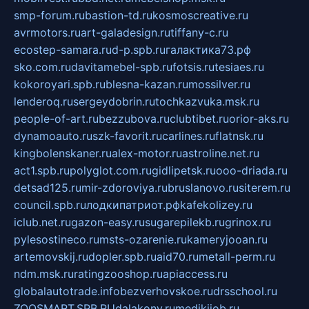
smp-forum.ru
bastion-td.ru
kosmoscreative.ru
avrmotors.ru
art-galadesign.ru
tiffany-c.ru
ecostep-samara.ru
d-p.spb.ru
галактика73.рф
sko.com.ru
davitamebel-spb.ru
fotsis.ru
tesiaes.ru
kokoroyari.spb.ru
blesna-kazan.ru
mossilver.ru
lenderoq.ru
sergeydobrin.ru
tochkazvuka.msk.ru
people-of-art.ru
bezzubova.ru
clubtibet.ru
orior-aks.ru
dynamoauto.ru
szk-favorit.ru
carlines.ru
flatnsk.ru
kingbolenskaner.ru
alex-motor.ru
astroline.net.ru
act1.spb.ru
polyglot.com.ru
gidlipetsk.ru
ooo-driada.ru
detsad125.ru
mir-zdoroviya.ru
bruslanovo.ru
siterem.ru
council.spb.ru
лодкипатриот.рф
kafekolizey.ru
iclub.net.ru
gazon-easy.ru
sugarepilekb.ru
grinox.ru
pylesostineco.ru
msts-ozarenie.ru
kameryjooan.ru
artemovskij.ru
dopler.spb.ru
aid70.ru
metall-perm.ru
ndm.msk.ru
ratingzooshop.ru
apiaccess.ru
globalautotrade.info
bezverhovskoe.ru
drsschool.ru
ZOOSMART.SPB.RU
dalakony.ru
medikijob.ru