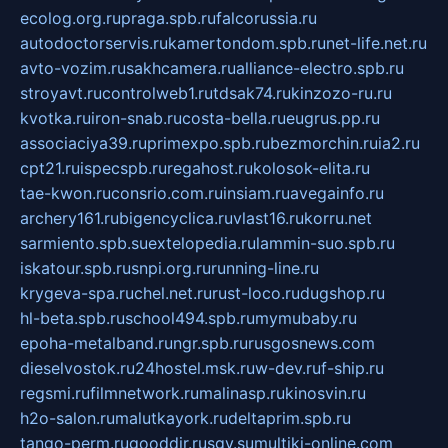
ecolog.org.ru
praga.spb.ru
falcorussia.ru
autodoctorservis.ru
kamertondom.spb.ru
net-life.net.ru
avto-vozim.ru
sakhcamera.ru
alliance-electro.spb.ru
stroyavt.ru
controlweb1.ru
tdsak74.ru
kinzozo-ru.ru
kvotka.ru
iron-snab.ru
costa-bella.ru
eugrus.pp.ru
associaciya39.ru
primexpo.spb.ru
bezmorchin.ru
ia2.ru
cpt21.ru
ispecspb.ru
regahost.ru
kolosok-elita.ru
tae-kwon.ru
consrio.com.ru
insiam.ru
avegainfo.ru
archery161.ru
bigencyclica.ru
vlast16.ru
korru.net
sarmiento.spb.su
extelopedia.ru
lammin-suo.spb.ru
iskatour.spb.ru
snpi.org.ru
running-line.ru
krygeva-spa.ru
chel.net.ru
rust-loco.ru
dugshop.ru
hl-beta.spb.ru
school494.spb.ru
mymubaby.ru
epoha-metalband.ru
ngr.spb.ru
rusgosnews.com
dieselvostok.ru
24hostel.msk.ru
w-dev.ru
f-ship.ru
regsmi.ru
filmnetwork.ru
malinasp.ru
kinosvin.ru
h2o-salon.ru
malutkayork.ru
deltaprim.spb.ru
tango-perm.ru
gooddir.ru
sgv.su
multiki-online.com