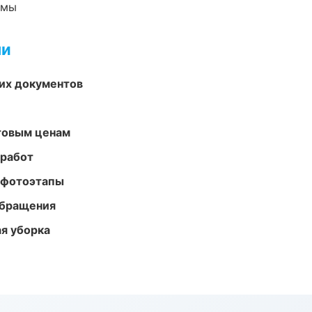
емы
ми
их документов
птовым ценам
 работ
 фотоэтапы
обращения
ая уборка