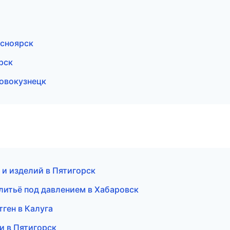
сноярск
рск
овокузнецк
 и изделий в Пятигорск
литьё под давлением в Хабаровск
тген в Калуга
ки в Пятигорск