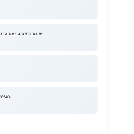
ативно исправили.
уемо.