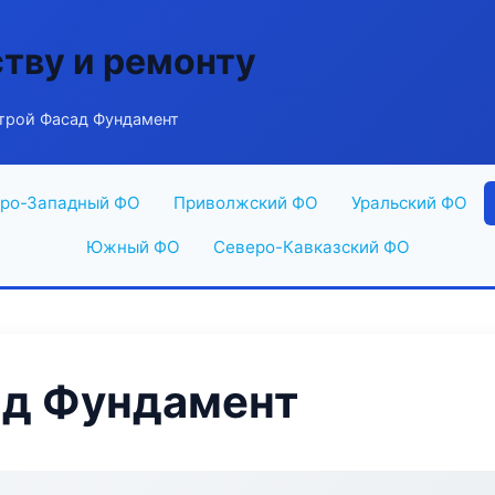
ству и ремонту
рой Фасад Фундамент
ро-Западный ФО
Приволжский ФО
Уральский ФО
Южный ФО
Северо-Кавказский ФО
д Фундамент