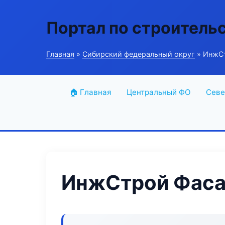
Портал по строитель
Главная
»
Сибирский федеральный округ
» ИнжСт
🏠 Главная
Центральный ФО
Севе
ИнжСтрой Фаса