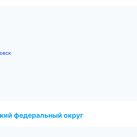
овск
к
ский федеральный округ