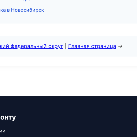
тика в Новосибирск
ский федеральный округ
|
Главная страница
→
монту
сии