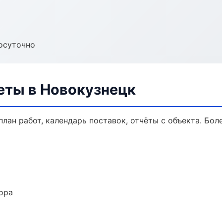
осуточно
еты в Новокузнецк
лан работ, календарь поставок, отчёты с объекта. Боле
ора