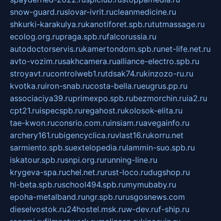
snow-guard.ru
slovar-ivrit.ru
cleanmedicine.ru
shkurki-karakulya.ru
kanotiforet.spb.ru
tutmassage.ru
ecolog.org.ru
praga.spb.ru
falcorussia.ru
autodoctorservis.ru
kamertondom.spb.ru
net-life.net.ru
avto-vozim.ru
sakhcamera.ru
alliance-electro.spb.ru
stroyavt.ru
controlweb1.ru
tdsak74.ru
kinzozo-ru.ru
kvotka.ru
iron-snab.ru
costa-bella.ru
eugrus.pp.ru
associaciya39.ru
primexpo.spb.ru
bezmorchin.ru
ia2.ru
cpt21.ru
ispecspb.ru
regahost.ru
kolosok-elita.ru
tae-kwon.ru
consrio.com.ru
insiam.ru
avegainfo.ru
archery161.ru
bigencyclica.ru
vlast16.ru
korru.net
sarmiento.spb.su
extelopedia.ru
lammin-suo.spb.ru
iskatour.spb.ru
snpi.org.ru
running-line.ru
krygeva-spa.ru
chel.net.ru
rust-loco.ru
dugshop.ru
hl-beta.spb.ru
school494.spb.ru
mymubaby.ru
epoha-metalband.ru
ngr.spb.ru
rusgosnews.com
dieselvostok.ru
24hostel.msk.ru
w-dev.ru
f-ship.ru