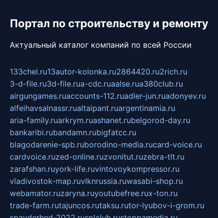
Портал по строительству и ремонту
Актуальный каталог компаний по всей России
133chel.ru
13autor-kolonka.ru
2864420.ru
2rich.ru
3-d-file.ru
3d-file.ru
a-cdc.ru
aalse.ru
a380club.ru
airgungames.ru
accounts-112.ru
adler-jun.ru
adonyev.ru
alfeihavsalnassr.ru
altaipant.ru
argentinamia.ru
aria-family.ru
arkrym.ru
ashanet.ru
belgorod-day.ru
bankaribi.ru
bandamn.ru
bigfatcc.ru
blagodarenie-spb.ru
borodino-media.ru
card-voice.ru
cardvoice.ru
zed-online.ru
zvonitut.ru
zebra-tlt.ru
zarafshan.ru
york-life.ru
vintovoykompressor.ru
vladivostok-map.ru
vlknrussia.ru
wasabi-shop.ru
webamator.ru
zaryna.ru
youtubefree.ru
x-ton.ru
trade-farm.ru
tajuncos.ru
taksu.ru
tor-lyubov-i-grom.ru
spayderhed-2022.ru
splclub.ru
stoppamedia.ru