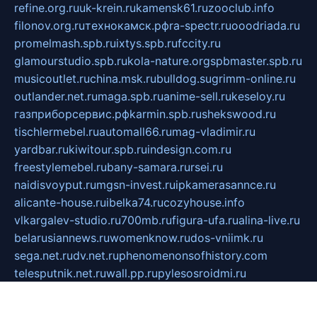
refine.org.ru
uk-krein.ru
kamensk61.ru
zooclub.info
filonov.org.ru
технокамск.рф
ra-spectr.ru
ooodriada.ru
promelmash.spb.ru
ixtys.spb.ru
fccity.ru
glamourstudio.spb.ru
kola-nature.org
spbmaster.spb.ru
musicoutlet.ru
china.msk.ru
bulldog.su
grimm-online.ru
outlander.net.ru
maga.spb.ru
anime-sell.ru
keseloy.ru
газприборсервис.рф
karmin.spb.ru
shekswood.ru
tischlermebel.ru
automall66.ru
mag-vladimir.ru
yardbar.ru
kiwitour.spb.ru
indesign.com.ru
freestylemebel.ru
bany-samara.ru
rsei.ru
naidisvoyput.ru
mgsn-invest.ru
ipkamerasannce.ru
alicante-house.ru
ibelka74.ru
cozyhouse.info
vlkargalev-studio.ru
700mb.ru
figura-ufa.ru
alina-live.ru
belarusiannews.ru
womenknow.ru
dos-vniimk.ru
sega.net.ru
dv.net.ru
phenomenonsofhistory.com
telesputnik.net.ru
wall.pp.ru
pylesosroidmi.ru
gtc-clan.ru
cligs.ru
bibikazap.ru
popova.org.ru
netwhistler.spb.ru
bellvil.ru
bonzon.ru
iss-vladik.ru