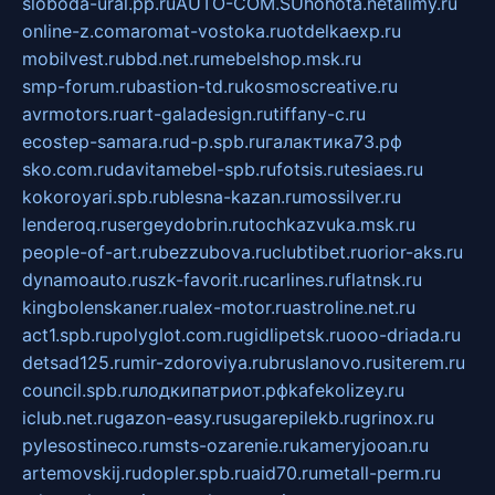
sloboda-ural.pp.ru
AUTO-COM.SU
hohota.net
alimy.ru
online-z.com
aromat-vostoka.ru
otdelkaexp.ru
mobilvest.ru
bbd.net.ru
mebelshop.msk.ru
smp-forum.ru
bastion-td.ru
kosmoscreative.ru
avrmotors.ru
art-galadesign.ru
tiffany-c.ru
ecostep-samara.ru
d-p.spb.ru
галактика73.рф
sko.com.ru
davitamebel-spb.ru
fotsis.ru
tesiaes.ru
kokoroyari.spb.ru
blesna-kazan.ru
mossilver.ru
lenderoq.ru
sergeydobrin.ru
tochkazvuka.msk.ru
people-of-art.ru
bezzubova.ru
clubtibet.ru
orior-aks.ru
dynamoauto.ru
szk-favorit.ru
carlines.ru
flatnsk.ru
kingbolenskaner.ru
alex-motor.ru
astroline.net.ru
act1.spb.ru
polyglot.com.ru
gidlipetsk.ru
ooo-driada.ru
detsad125.ru
mir-zdoroviya.ru
bruslanovo.ru
siterem.ru
council.spb.ru
лодкипатриот.рф
kafekolizey.ru
iclub.net.ru
gazon-easy.ru
sugarepilekb.ru
grinox.ru
pylesostineco.ru
msts-ozarenie.ru
kameryjooan.ru
artemovskij.ru
dopler.spb.ru
aid70.ru
metall-perm.ru