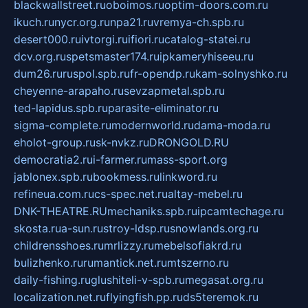
blackwallstreet.ru
oboimos.ru
optim-doors.com.ru
ikuch.ru
nycr.org.ru
npa21.ru
vremya-ch.spb.ru
desert000.ru
ivtorgi.ru
ifiori.ru
catalog-statei.ru
dcv.org.ru
spetsmaster174.ru
ipkameryhiseeu.ru
dum26.ru
ruspol.spb.ru
fr-opendp.ru
kam-solnyshko.ru
cheyenne-arapaho.ru
sevzapmetal.spb.ru
ted-lapidus.spb.ru
parasite-eliminator.ru
sigma-complete.ru
modernworld.ru
dama-moda.ru
eholot-group.ru
sk-nvkz.ru
DRONGOLD.RU
democratia2.ru
i-farmer.ru
mass-sport.org
jablonex.spb.ru
bookmess.ru
linkword.ru
refineua.com.ru
cs-spec.net.ru
altay-mebel.ru
DNK-THEATRE.RU
mechaniks.spb.ru
ipcamtechage.ru
skosta.ru
a-sun.ru
stroy-ldsp.ru
snowlands.org.ru
childrensshoes.ru
mrlizzy.ru
mebelsofiakrd.ru
bulizhenko.ru
rumantick.net.ru
mtszerno.ru
daily-fishing.ru
glushiteli-v-spb.ru
megasat.org.ru
localization.net.ru
flyingfish.pp.ru
ds5teremok.ru