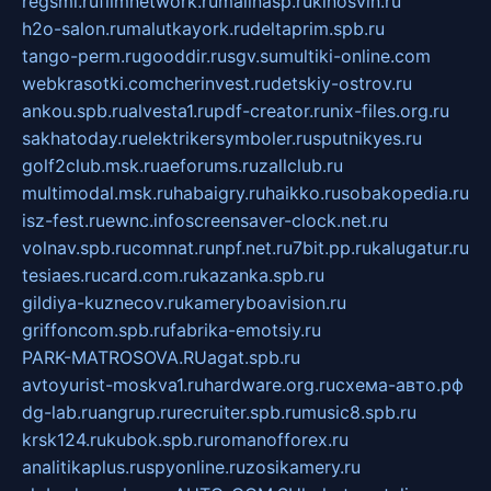
regsmi.ru
filmnetwork.ru
malinasp.ru
kinosvin.ru
h2o-salon.ru
malutkayork.ru
deltaprim.spb.ru
tango-perm.ru
gooddir.ru
sgv.su
multiki-online.com
webkrasotki.com
cherinvest.ru
detskiy-ostrov.ru
ankou.spb.ru
alvesta1.ru
pdf-creator.ru
nix-files.org.ru
sakhatoday.ru
elektrikersymboler.ru
sputnikyes.ru
golf2club.msk.ru
aeforums.ru
zallclub.ru
multimodal.msk.ru
habaigry.ru
haikko.ru
sobakopedia.ru
isz-fest.ru
ewnc.info
screensaver-clock.net.ru
volnav.spb.ru
comnat.ru
npf.net.ru
7bit.pp.ru
kalugatur.ru
tesiaes.ru
card.com.ru
kazanka.spb.ru
gildiya-kuznecov.ru
kameryboavision.ru
griffoncom.spb.ru
fabrika-emotsiy.ru
PARK-MATROSOVA.RU
agat.spb.ru
avtoyurist-moskva1.ru
hardware.org.ru
схема-авто.рф
dg-lab.ru
angrup.ru
recruiter.spb.ru
music8.spb.ru
krsk124.ru
kubok.spb.ru
romanofforex.ru
analitikaplus.ru
spyonline.ru
zosikamery.ru