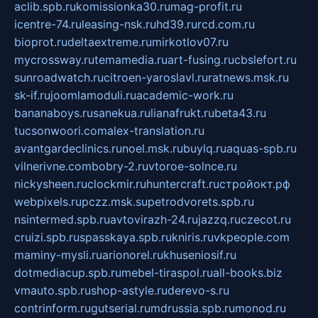
aclib.spb.ru
komissionka30.ru
mag-profit.ru
icentre-74.ru
leasing-nsk.ru
hd39.ru
rcd.com.ru
bioprot.ru
deltaextreme.ru
mirkotlov07.ru
mycrossway.ru
temamedia.ru
art-fusing.ru
cbslefort.ru
sunroadwatch.ru
citroen-yaroslavl.ru
ratnews.msk.ru
sk-if.ru
joomlamoduli.ru
academic-work.ru
bananaboys.ru
sanekua.ru
lianafrukt.ru
beta43.ru
tucsonwoori.com
alex-translation.ru
avantgardeclinics.ru
noel.msk.ru
buylq.ru
aquas-spb.ru
vilnerivne.com
bobry-2.ru
vtoroe-solnce.ru
nickysheen.ru
clockmir.ru
huntercraft.ru
стройокт.рф
webpixels.ru
pczz.msk.su
petrodvorets.spb.ru
nsintermed.spb.ru
avtovirazh-24.ru
jazzq.ru
czecot.ru
cruizi.spb.ru
spasskaya.spb.ru
kniris.ru
vkpeople.com
maminy-mysli.ru
arionorel.ru
khuseniosif.ru
dotmediacup.spb.ru
mebel-tiraspol.ru
all-books.biz
vmauto.spb.ru
shop-astyle.ru
derevo-s.ru
contrinform.ru
gutserial.ru
mdrussia.spb.ru
monod.ru