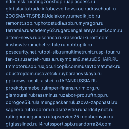
ndm.msk.ru
ratingzooshop.ru
apiaccess.ru
globalautotrade.info
bezverhovskoe.ru
drsschool.ru
ZOOSMART.SPB.RU
dalakony.ru
medikijob.ru
remontt.spb.ru
photostudia.spb.ru
myragon.ru
terramia.ru
academy62.ru
gardengallereya.ru
rti.com.ru
artem-news.ru
biserinca.ru
krasnodarkurort.com
imshowtv.ru
mebel-v-tule.ru
mobtopik.ru
pcsecurity.net.ru
tool-sib.ru
multimetrunit.ru
sp-tour.ru
fan-cs.ru
santeh-russia.ru
symbian9.net.ru
DSHAIR.RU
tmmotors.spb.ru
xjocuricopii.com
musavtomat.msk.ru
obustrojdom.ru
sovetcik.ru
ybaranovskaya.ru
ppknews.ru
cult-alshei.ru
JAPANRUSSIA.RU
proekciyamebel.ru
imper-finans.ru
rim.org.ru
glamourai.ru
brassminus.ru
zabor-pro.ru
ftn.pp.ru
dorogoe58.ru
laimengpacker.ru
kuzova-zapchasti.ru
sageerp.ru
taxodrom.ru
dsrazvitie.ru
hardcity.net.ru
ratinghomegames.ru
topservice25.ru
gubernyan.ru
gtglasslined.ru
ii4.ru
tssport.spb.ru
andorra24.com