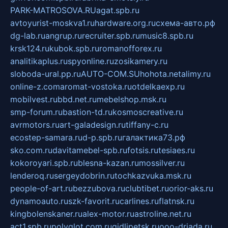
PARK-MATROSOVA.RU
agat.spb.ru
avtoyurist-moskva1.ru
hardware.org.ru
схема-авто.рф
dg-lab.ru
angrup.ru
recruiter.spb.ru
music8.spb.ru
krsk124.ru
kubok.spb.ru
romanofforex.ru
analitikaplus.ru
spyonline.ru
zosikamery.ru
sloboda-ural.pp.ru
AUTO-COM.SU
hohota.net
alimy.ru
online-z.com
aromat-vostoka.ru
otdelkaexp.ru
mobilvest.ru
bbd.net.ru
mebelshop.msk.ru
smp-forum.ru
bastion-td.ru
kosmoscreative.ru
avrmotors.ru
art-galadesign.ru
tiffany-c.ru
ecostep-samara.ru
d-p.spb.ru
галактика73.рф
sko.com.ru
davitamebel-spb.ru
fotsis.ru
tesiaes.ru
kokoroyari.spb.ru
blesna-kazan.ru
mossilver.ru
lenderoq.ru
sergeydobrin.ru
tochkazvuka.msk.ru
people-of-art.ru
bezzubova.ru
clubtibet.ru
orior-aks.ru
dynamoauto.ru
szk-favorit.ru
carlines.ru
flatnsk.ru
kingbolenskaner.ru
alex-motor.ru
astroline.net.ru
act1.spb.ru
polyglot.com.ru
gidlipetsk.ru
ooo-driada.ru