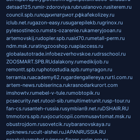
detsad125.ru
mir-zdoroviya.ru
bruslanovo.ru
siterem.ru
council.spb.ru
лодкипатриот.рф
kafekolizey.ru
iclub.net.ru
gazon-easy.ru
sugarepilekb.ru
grinox.ru
pylesostineco.ru
msts-ozarenie.ru
kameryjooan.ru
artemovskij.ru
dopler.spb.ru
aid70.ru
metall-perm.ru
ndm.msk.ru
ratingzooshop.ru
apiaccess.ru
globalautotrade.info
bezverhovskoe.ru
drsschool.ru
ZOOSMART.SPB.RU
dalakony.ru
medikijob.ru
remontt.spb.ru
photostudia.spb.ru
myragon.ru
terramia.ru
academy62.ru
gardengallereya.ru
rti.com.ru
artem-news.ru
biserinca.ru
krasnodarkurort.com
imshowtv.ru
mebel-v-tule.ru
mobtopik.ru
pcsecurity.net.ru
tool-sib.ru
multimetrunit.ru
sp-tour.ru
fan-cs.ru
santeh-russia.ru
symbian9.net.ru
DSHAIR.RU
tmmotors.spb.ru
xjocuricopii.com
musavtomat.msk.ru
obustrojdom.ru
sovetcik.ru
ybaranovskaya.ru
ppknews.ru
cult-alshei.ru
JAPANRUSSIA.RU
proekciyamebel.ru
imper-finans.ru
rim.org.ru