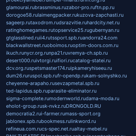
glamourai.ru
brassminus.ru
zabor-pro.ru
ftn.pp.ru
dorogoe58.ru
laimengpacker.ru
kuzova-zapchasti.ru
sageerp.ru
taxodrom.ru
dsrazvitie.ru
hardcity.net.ru
ratinghomegames.ru
topservice25.ru
gubernyan.ru
gtglasslined.ru
ii4.ru
tssport.spb.ru
andorra24.com
blackwallstreet.ru
oboimos.ru
optim-doors.com.ru
ikuch.ru
nycr.org.ru
npa21.ru
vremya-ch.spb.ru
desert000.ru
ivtorgi.ru
ifiori.ru
catalog-statei.ru
dcv.org.ru
spetsmaster174.ru
ipkameryhiseeu.ru
dum26.ru
ruspol.spb.ru
fr-opendp.ru
kam-solnyshko.ru
cheyenne-arapaho.ru
sevzapmetal.spb.ru
ted-lapidus.spb.ru
parasite-eliminator.ru
sigma-complete.ru
modernworld.ru
dama-moda.ru
eholot-group.ru
sk-nvkz.ru
DRONGOLD.RU
democratia2.ru
i-farmer.ru
mass-sport.org
jablonex.spb.ru
bookmess.ru
linkword.ru
refineua.com.ru
cs-spec.net.ru
altay-mebel.ru