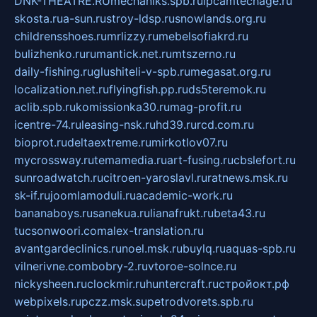
DNK-THEATRE.RU
mechaniks.spb.ru
ipcamtechage.ru
skosta.ru
a-sun.ru
stroy-ldsp.ru
snowlands.org.ru
childrensshoes.ru
mrlizzy.ru
mebelsofiakrd.ru
bulizhenko.ru
rumantick.net.ru
mtszerno.ru
daily-fishing.ru
glushiteli-v-spb.ru
megasat.org.ru
localization.net.ru
flyingfish.pp.ru
ds5teremok.ru
aclib.spb.ru
komissionka30.ru
mag-profit.ru
icentre-74.ru
leasing-nsk.ru
hd39.ru
rcd.com.ru
bioprot.ru
deltaextreme.ru
mirkotlov07.ru
mycrossway.ru
temamedia.ru
art-fusing.ru
cbslefort.ru
sunroadwatch.ru
citroen-yaroslavl.ru
ratnews.msk.ru
sk-if.ru
joomlamoduli.ru
academic-work.ru
bananaboys.ru
sanekua.ru
lianafrukt.ru
beta43.ru
tucsonwoori.com
alex-translation.ru
avantgardeclinics.ru
noel.msk.ru
buylq.ru
aquas-spb.ru
vilnerivne.com
bobry-2.ru
vtoroe-solnce.ru
nickysheen.ru
clockmir.ru
huntercraft.ru
стройокт.рф
webpixels.ru
pczz.msk.su
petrodvorets.spb.ru