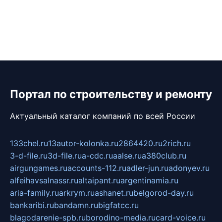
Портал по строительству и ремонту
Актуальный каталог компаний по всей России
133chel.ru
13autor-kolonka.ru
2864420.ru
2rich.ru
3-d-file.ru
3d-file.ru
a-cdc.ru
aalse.ru
a380club.ru
airgungames.ru
accounts-112.ru
adler-jun.ru
adonyev.ru
alfeihavsalnassr.ru
altaipant.ru
argentinamia.ru
aria-family.ru
arkrym.ru
ashanet.ru
belgorod-day.ru
bankaribi.ru
bandamn.ru
bigfatcc.ru
blagodarenie-spb.ru
borodino-media.ru
card-voice.ru