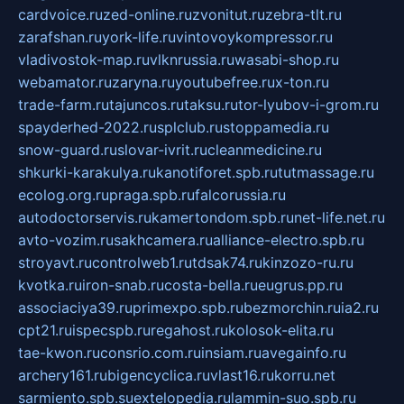
cardvoice.ru
zed-online.ru
zvonitut.ru
zebra-tlt.ru
zarafshan.ru
york-life.ru
vintovoykompressor.ru
vladivostok-map.ru
vlknrussia.ru
wasabi-shop.ru
webamator.ru
zaryna.ru
youtubefree.ru
x-ton.ru
trade-farm.ru
tajuncos.ru
taksu.ru
tor-lyubov-i-grom.ru
spayderhed-2022.ru
splclub.ru
stoppamedia.ru
snow-guard.ru
slovar-ivrit.ru
cleanmedicine.ru
shkurki-karakulya.ru
kanotiforet.spb.ru
tutmassage.ru
ecolog.org.ru
praga.spb.ru
falcorussia.ru
autodoctorservis.ru
kamertondom.spb.ru
net-life.net.ru
avto-vozim.ru
sakhcamera.ru
alliance-electro.spb.ru
stroyavt.ru
controlweb1.ru
tdsak74.ru
kinzozo-ru.ru
kvotka.ru
iron-snab.ru
costa-bella.ru
eugrus.pp.ru
associaciya39.ru
primexpo.spb.ru
bezmorchin.ru
ia2.ru
cpt21.ru
ispecspb.ru
regahost.ru
kolosok-elita.ru
tae-kwon.ru
consrio.com.ru
insiam.ru
avegainfo.ru
archery161.ru
bigencyclica.ru
vlast16.ru
korru.net
sarmiento.spb.su
extelopedia.ru
lammin-suo.spb.ru