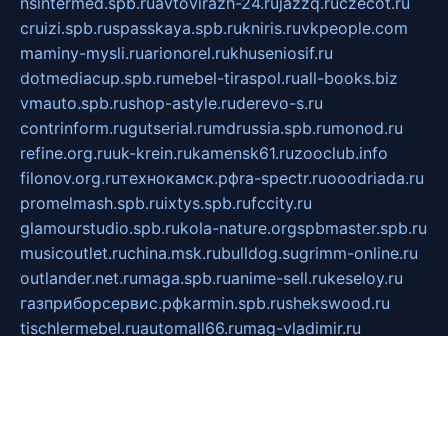
nsintermed.spb.ru
avtovirazh-24.ru
jazzq.ru
czecot.ru
cruizi.spb.ru
spasskaya.spb.ru
kniris.ru
vkpeople.com
maminy-mysli.ru
arionorel.ru
khuseniosif.ru
dotmediacup.spb.ru
mebel-tiraspol.ru
all-books.biz
vmauto.spb.ru
shop-astyle.ru
derevo-s.ru
contrinform.ru
gutserial.ru
mdrussia.spb.ru
monod.ru
refine.org.ru
uk-krein.ru
kamensk61.ru
zooclub.info
filonov.org.ru
технокамск.рф
ra-spectr.ru
ooodriada.ru
promelmash.spb.ru
ixtys.spb.ru
fccity.ru
glamourstudio.spb.ru
kola-nature.org
spbmaster.spb.ru
musicoutlet.ru
china.msk.ru
bulldog.su
grimm-online.ru
outlander.net.ru
maga.spb.ru
anime-sell.ru
keseloy.ru
газприборсервис.рф
karmin.spb.ru
shekswood.ru
tischlermebel.ru
automall66.ru
mag-vladimir.ru
yardbar.ru
kiwitour.spb.ru
indesign.com.ru
freestylemebel.ru
bany-samara.ru
rsei.ru
naidisvoyput.ru
mgsn-invest.ru
ipkamerasannce.ru
alicante-house.ru
ibelka74.ru
cozyhouse.info