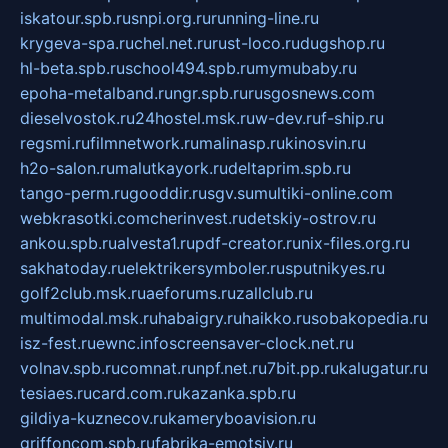
iskatour.spb.ru
snpi.org.ru
running-line.ru
krygeva-spa.ru
chel.net.ru
rust-loco.ru
dugshop.ru
hl-beta.spb.ru
school494.spb.ru
mymubaby.ru
epoha-metalband.ru
ngr.spb.ru
rusgosnews.com
dieselvostok.ru
24hostel.msk.ru
w-dev.ru
f-ship.ru
regsmi.ru
filmnetwork.ru
malinasp.ru
kinosvin.ru
h2o-salon.ru
malutkayork.ru
deltaprim.spb.ru
tango-perm.ru
gooddir.ru
sgv.su
multiki-online.com
webkrasotki.com
cherinvest.ru
detskiy-ostrov.ru
ankou.spb.ru
alvesta1.ru
pdf-creator.ru
nix-files.org.ru
sakhatoday.ru
elektrikersymboler.ru
sputnikyes.ru
golf2club.msk.ru
aeforums.ru
zallclub.ru
multimodal.msk.ru
habaigry.ru
haikko.ru
sobakopedia.ru
isz-fest.ru
ewnc.info
screensaver-clock.net.ru
volnav.spb.ru
comnat.ru
npf.net.ru
7bit.pp.ru
kalugatur.ru
tesiaes.ru
card.com.ru
kazanka.spb.ru
gildiya-kuznecov.ru
kameryboavision.ru
griffoncom.spb.ru
fabrika-emotsiy.ru