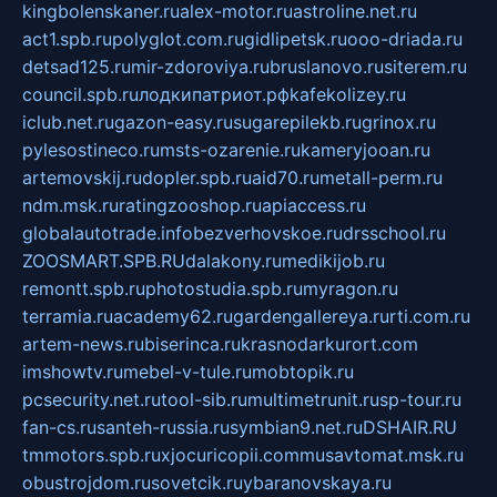
kingbolenskaner.ru
alex-motor.ru
astroline.net.ru
act1.spb.ru
polyglot.com.ru
gidlipetsk.ru
ooo-driada.ru
detsad125.ru
mir-zdoroviya.ru
bruslanovo.ru
siterem.ru
council.spb.ru
лодкипатриот.рф
kafekolizey.ru
iclub.net.ru
gazon-easy.ru
sugarepilekb.ru
grinox.ru
pylesostineco.ru
msts-ozarenie.ru
kameryjooan.ru
artemovskij.ru
dopler.spb.ru
aid70.ru
metall-perm.ru
ndm.msk.ru
ratingzooshop.ru
apiaccess.ru
globalautotrade.info
bezverhovskoe.ru
drsschool.ru
ZOOSMART.SPB.RU
dalakony.ru
medikijob.ru
remontt.spb.ru
photostudia.spb.ru
myragon.ru
terramia.ru
academy62.ru
gardengallereya.ru
rti.com.ru
artem-news.ru
biserinca.ru
krasnodarkurort.com
imshowtv.ru
mebel-v-tule.ru
mobtopik.ru
pcsecurity.net.ru
tool-sib.ru
multimetrunit.ru
sp-tour.ru
fan-cs.ru
santeh-russia.ru
symbian9.net.ru
DSHAIR.RU
tmmotors.spb.ru
xjocuricopii.com
musavtomat.msk.ru
obustrojdom.ru
sovetcik.ru
ybaranovskaya.ru