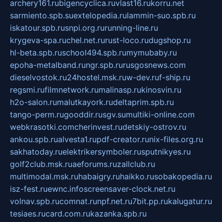
archery161.ru
bigencyclica.ru
vlast16.ru
korru.net
sarmiento.spb.su
extelopedia.ru
lammin-suo.spb.ru
iskatour.spb.ru
snpi.org.ru
running-line.ru
krygeva-spa.ru
chel.net.ru
rust-loco.ru
dugshop.ru
hl-beta.spb.ru
school494.spb.ru
mymubaby.ru
epoha-metalband.ru
ngr.spb.ru
rusgosnews.com
dieselvostok.ru
24hostel.msk.ru
w-dev.ru
f-ship.ru
regsmi.ru
filmnetwork.ru
malinasp.ru
kinosvin.ru
h2o-salon.ru
malutkayork.ru
deltaprim.spb.ru
tango-perm.ru
gooddir.ru
sgv.su
multiki-online.com
webkrasotki.com
cherinvest.ru
detskiy-ostrov.ru
ankou.spb.ru
alvesta1.ru
pdf-creator.ru
nix-files.org.ru
sakhatoday.ru
elektrikersymboler.ru
sputnikyes.ru
golf2club.msk.ru
aeforums.ru
zallclub.ru
multimodal.msk.ru
habaigry.ru
haikko.ru
sobakopedia.ru
isz-fest.ru
ewnc.info
screensaver-clock.net.ru
volnav.spb.ru
comnat.ru
npf.net.ru
7bit.pp.ru
kalugatur.ru
tesiaes.ru
card.com.ru
kazanka.spb.ru