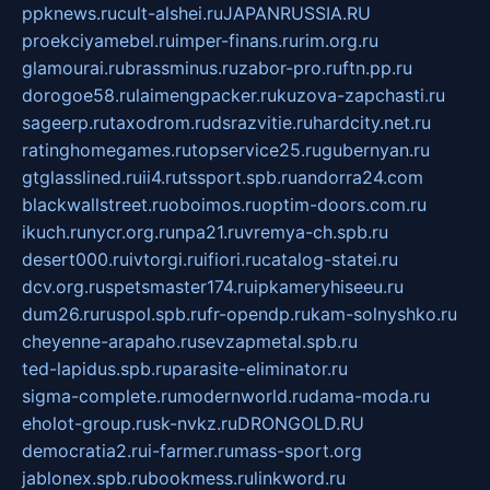
ppknews.ru
cult-alshei.ru
JAPANRUSSIA.RU
proekciyamebel.ru
imper-finans.ru
rim.org.ru
glamourai.ru
brassminus.ru
zabor-pro.ru
ftn.pp.ru
dorogoe58.ru
laimengpacker.ru
kuzova-zapchasti.ru
sageerp.ru
taxodrom.ru
dsrazvitie.ru
hardcity.net.ru
ratinghomegames.ru
topservice25.ru
gubernyan.ru
gtglasslined.ru
ii4.ru
tssport.spb.ru
andorra24.com
blackwallstreet.ru
oboimos.ru
optim-doors.com.ru
ikuch.ru
nycr.org.ru
npa21.ru
vremya-ch.spb.ru
desert000.ru
ivtorgi.ru
ifiori.ru
catalog-statei.ru
dcv.org.ru
spetsmaster174.ru
ipkameryhiseeu.ru
dum26.ru
ruspol.spb.ru
fr-opendp.ru
kam-solnyshko.ru
cheyenne-arapaho.ru
sevzapmetal.spb.ru
ted-lapidus.spb.ru
parasite-eliminator.ru
sigma-complete.ru
modernworld.ru
dama-moda.ru
eholot-group.ru
sk-nvkz.ru
DRONGOLD.RU
democratia2.ru
i-farmer.ru
mass-sport.org
jablonex.spb.ru
bookmess.ru
linkword.ru