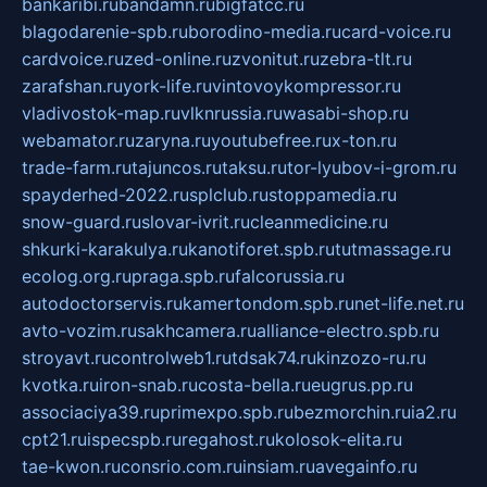
bankaribi.ru
bandamn.ru
bigfatcc.ru
blagodarenie-spb.ru
borodino-media.ru
card-voice.ru
cardvoice.ru
zed-online.ru
zvonitut.ru
zebra-tlt.ru
zarafshan.ru
york-life.ru
vintovoykompressor.ru
vladivostok-map.ru
vlknrussia.ru
wasabi-shop.ru
webamator.ru
zaryna.ru
youtubefree.ru
x-ton.ru
trade-farm.ru
tajuncos.ru
taksu.ru
tor-lyubov-i-grom.ru
spayderhed-2022.ru
splclub.ru
stoppamedia.ru
snow-guard.ru
slovar-ivrit.ru
cleanmedicine.ru
shkurki-karakulya.ru
kanotiforet.spb.ru
tutmassage.ru
ecolog.org.ru
praga.spb.ru
falcorussia.ru
autodoctorservis.ru
kamertondom.spb.ru
net-life.net.ru
avto-vozim.ru
sakhcamera.ru
alliance-electro.spb.ru
stroyavt.ru
controlweb1.ru
tdsak74.ru
kinzozo-ru.ru
kvotka.ru
iron-snab.ru
costa-bella.ru
eugrus.pp.ru
associaciya39.ru
primexpo.spb.ru
bezmorchin.ru
ia2.ru
cpt21.ru
ispecspb.ru
regahost.ru
kolosok-elita.ru
tae-kwon.ru
consrio.com.ru
insiam.ru
avegainfo.ru