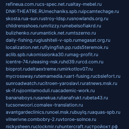
refineua.com.ru
cs-spec.net.ru
altay-mebel.ru
DNK-THEATRE.RU
mechaniks.spb.ru
ipcamtechage.ru
skosta.ru
a-sun.ru
stroy-ldsp.ru
snowlands.org.ru
childrensshoes.ru
mrlizzy.ru
mebelsofiakrd.ru
bulizhenko.ru
rumantick.net.ru
mtszerno.ru
daily-fishing.ru
glushiteli-v-spb.ru
megasat.org.ru
localization.net.ru
flyingfish.pp.ru
ds5teremok.ru
aclib.spb.ru
komissionka30.ru
mag-profit.ru
icentre-74.ru
leasing-nsk.ru
hd39.ru
rcd.com.ru
bioprot.ru
deltaextreme.ru
mirkotlov07.ru
mycrossway.ru
temamedia.ru
art-fusing.ru
cbslefort.ru
sunroadwatch.ru
citroen-yaroslavl.ru
ratnews.msk.ru
sk-if.ru
joomlamoduli.ru
academic-work.ru
bananaboys.ru
sanekua.ru
lianafrukt.ru
beta43.ru
tucsonwoori.com
alex-translation.ru
avantgardeclinics.ru
noel.msk.ru
buylq.ru
aquas-spb.ru
vilnerivne.com
bobry-2.ru
vtoroe-solnce.ru
nickysheen.ru
clockmir.ru
huntercraft.ru
стройокт.рф