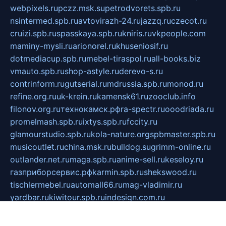
webpixels.ru
pczz.msk.su
petrodvorets.spb.ru
nsintermed.spb.ru
avtovirazh-24.ru
jazzq.ru
czecot.ru
cruizi.spb.ru
spasskaya.spb.ru
kniris.ru
vkpeople.com
maminy-mysli.ru
arionorel.ru
khuseniosif.ru
dotmediacup.spb.ru
mebel-tiraspol.ru
all-books.biz
vmauto.spb.ru
shop-astyle.ru
derevo-s.ru
contrinform.ru
gutserial.ru
mdrussia.spb.ru
monod.ru
refine.org.ru
uk-krein.ru
kamensk61.ru
zooclub.info
filonov.org.ru
технокамск.рф
ra-spectr.ru
ooodriada.ru
promelmash.spb.ru
ixtys.spb.ru
fccity.ru
glamourstudio.spb.ru
kola-nature.org
spbmaster.spb.ru
musicoutlet.ru
china.msk.ru
bulldog.su
grimm-online.ru
outlander.net.ru
maga.spb.ru
anime-sell.ru
keseloy.ru
газприборсервис.рф
karmin.spb.ru
shekswood.ru
tischlermebel.ru
automall66.ru
mag-vladimir.ru
yardbar.ru
kiwitour.spb.ru
indesign.com.ru
freestylemebel.ru
bany-samara.ru
rsei.ru
naidisvoyput.ru
mgsn-invest.ru
ipkamerasannce.ru