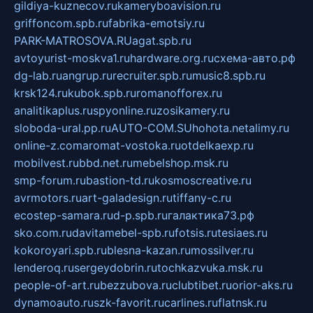
gildiya-kuznecov.ru
kameryboavision.ru
griffoncom.spb.ru
fabrika-emotsiy.ru
PARK-MATROSOVA.RU
agat.spb.ru
avtoyurist-moskva1.ru
hardware.org.ru
схема-авто.рф
dg-lab.ru
angrup.ru
recruiter.spb.ru
music8.spb.ru
krsk124.ru
kubok.spb.ru
romanofforex.ru
analitikaplus.ru
spyonline.ru
zosikamery.ru
sloboda-ural.pp.ru
AUTO-COM.SU
hohota.net
alimy.ru
online-z.com
aromat-vostoka.ru
otdelkaexp.ru
mobilvest.ru
bbd.net.ru
mebelshop.msk.ru
smp-forum.ru
bastion-td.ru
kosmoscreative.ru
avrmotors.ru
art-galadesign.ru
tiffany-c.ru
ecostep-samara.ru
d-p.spb.ru
галактика73.рф
sko.com.ru
davitamebel-spb.ru
fotsis.ru
tesiaes.ru
kokoroyari.spb.ru
blesna-kazan.ru
mossilver.ru
lenderoq.ru
sergeydobrin.ru
tochkazvuka.msk.ru
people-of-art.ru
bezzubova.ru
clubtibet.ru
orior-aks.ru
dynamoauto.ru
szk-favorit.ru
carlines.ru
flatnsk.ru