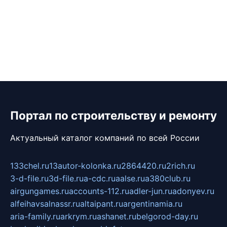
Портал по строительству и ремонту
Актуальный каталог компаний по всей России
133chel.ru
13autor-kolonka.ru
2864420.ru
2rich.ru
3-d-file.ru
3d-file.ru
a-cdc.ru
aalse.ru
a380club.ru
airgungames.ru
accounts-112.ru
adler-jun.ru
adonyev.ru
alfeihavsalnassr.ru
altaipant.ru
argentinamia.ru
aria-family.ru
arkrym.ru
ashanet.ru
belgorod-day.ru