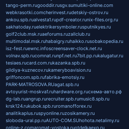
tango-perm.ru
gooddir.ru
sgv.su
multiki-online.com
webkrasotki.com
cherinvest.ru
detskiy-ostrov.ru
ankou.spb.ru
alvesta1.ru
pdf-creator.ru
nix-files.org.ru
sakhatoday.ru
elektrikersymboler.ru
sputnikyes.ru
golf2club.msk.ru
aeforums.ru
zallclub.ru
multimodal.msk.ru
habaigry.ru
haikko.ru
sobakopedia.ru
isz-fest.ru
ewnc.info
screensaver-clock.net.ru
volnav.spb.ru
comnat.ru
npf.net.ru
7bit.pp.ru
kalugatur.ru
tesiaes.ru
card.com.ru
kazanka.spb.ru
gildiya-kuznecov.ru
kameryboavision.ru
griffoncom.spb.ru
fabrika-emotsiy.ru
PARK-MATROSOVA.RU
agat.spb.ru
avtoyurist-moskva1.ru
hardware.org.ru
схема-авто.рф
dg-lab.ru
angrup.ru
recruiter.spb.ru
music8.spb.ru
krsk124.ru
kubok.spb.ru
romanofforex.ru
analitikaplus.ru
spyonline.ru
zosikamery.ru
sloboda-ural.pp.ru
AUTO-COM.SU
hohota.net
alimy.ru
online-z.com
aromat-vostoka.ru
otdelkaexp.ru