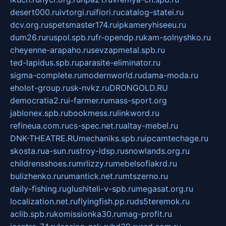
desert000.ru
ivtorgi.ru
ifiori.ru
catalog-statei.ru
dcv.org.ru
spetsmaster174.ru
ipkameryhiseeu.ru
dum26.ru
ruspol.spb.ru
fr-opendp.ru
kam-solnyshko.ru
cheyenne-arapaho.ru
sevzapmetal.spb.ru
ted-lapidus.spb.ru
parasite-eliminator.ru
sigma-complete.ru
modernworld.ru
dama-moda.ru
eholot-group.ru
sk-nvkz.ru
DRONGOLD.RU
democratia2.ru
i-farmer.ru
mass-sport.org
jablonex.spb.ru
bookmess.ru
linkword.ru
refineua.com.ru
cs-spec.net.ru
altay-mebel.ru
DNK-THEATRE.RU
mechaniks.spb.ru
ipcamtechage.ru
skosta.ru
a-sun.ru
stroy-ldsp.ru
snowlands.org.ru
childrensshoes.ru
mrlizzy.ru
mebelsofiakrd.ru
bulizhenko.ru
rumantick.net.ru
mtszerno.ru
daily-fishing.ru
glushiteli-v-spb.ru
megasat.org.ru
localization.net.ru
flyingfish.pp.ru
ds5teremok.ru
aclib.spb.ru
komissionka30.ru
mag-profit.ru