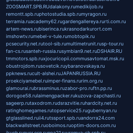
ZOOSMART.SPB.RU
dalakony.ru
medikijob.ru
remontt.spb.ru
photostudia.spb.ru
myragon.ru
terramia.ru
academy62.ru
gardengallereya.ru
rti.com.ru
artem-news.ru
biserinca.ru
krasnodarkurort.com
imshowtv.ru
mebel-v-tule.ru
mobtopik.ru
pcsecurity.net.ru
tool-sib.ru
multimetrunit.ru
sp-tour.ru
fan-cs.ru
santeh-russia.ru
symbian9.net.ru
DSHAIR.RU
tmmotors.spb.ru
xjocuricopii.com
musavtomat.msk.ru
obustrojdom.ru
sovetcik.ru
ybaranovskaya.ru
ppknews.ru
cult-alshei.ru
JAPANRUSSIA.RU
proekciyamebel.ru
imper-finans.ru
rim.org.ru
glamourai.ru
brassminus.ru
zabor-pro.ru
ftn.pp.ru
dorogoe58.ru
laimengpacker.ru
kuzova-zapchasti.ru
sageerp.ru
taxodrom.ru
dsrazvitie.ru
hardcity.net.ru
ratinghomegames.ru
topservice25.ru
gubernyan.ru
gtglasslined.ru
ii4.ru
tssport.spb.ru
andorra24.com
blackwallstreet.ru
oboimos.ru
optim-doors.com.ru
ikuch.ru
nycr.org.ru
npa21.ru
vremya-ch.spb.ru