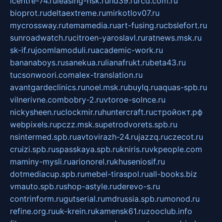
icentre-74.ru
leasing-nsk.ru
hd39.ru
rcd.com.ru
bioprot.ru
deltaextreme.ru
mirkotlov07.ru
mycrossway.ru
temamedia.ru
art-fusing.ru
cbslefort.ru
sunroadwatch.ru
citroen-yaroslavl.ru
ratnews.msk.ru
sk-if.ru
joomlamoduli.ru
academic-work.ru
bananaboys.ru
sanekua.ru
lianafrukt.ru
beta43.ru
tucsonwoori.com
alex-translation.ru
avantgardeclinics.ru
noel.msk.ru
buylq.ru
aquas-spb.ru
vilnerivne.com
bobry-2.ru
vtoroe-solnce.ru
nickysheen.ru
clockmir.ru
huntercraft.ru
стройокт.рф
webpixels.ru
pczz.msk.su
petrodvorets.spb.ru
nsintermed.spb.ru
avtovirazh-24.ru
jazzq.ru
czecot.ru
cruizi.spb.ru
spasskaya.spb.ru
kniris.ru
vkpeople.com
maminy-mysli.ru
arionorel.ru
khuseniosif.ru
dotmediacup.spb.ru
mebel-tiraspol.ru
all-books.biz
vmauto.spb.ru
shop-astyle.ru
derevo-s.ru
contrinform.ru
gutserial.ru
mdrussia.spb.ru
monod.ru
refine.org.ru
uk-krein.ru
kamensk61.ru
zooclub.info