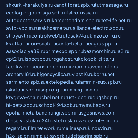
shkurki-karakulya.ru
kanotiforet.spb.ru
tutmassage.ru
ecolog.org.ru
praga.spb.ru
falcorussia.ru
autodoctorservis.ru
kamertondom.spb.ru
net-life.net.ru
avto-vozim.ru
sakhcamera.ru
alliance-electro.spb.ru
stroyavt.ru
controlweb1.ru
tdsak74.ru
kinzozo-ru.ru
kvotka.ru
iron-snab.ru
costa-bella.ru
eugrus.pp.ru
associaciya39.ru
primexpo.spb.ru
bezmorchin.ru
ia2.ru
cpt21.ru
ispecspb.ru
regahost.ru
kolosok-elita.ru
tae-kwon.ru
consrio.com.ru
insiam.ru
avegainfo.ru
archery161.ru
bigencyclica.ru
vlast16.ru
korru.net
sarmiento.spb.su
extelopedia.ru
lammin-suo.spb.ru
iskatour.spb.ru
snpi.org.ru
running-line.ru
krygeva-spa.ru
chel.net.ru
rust-loco.ru
dugshop.ru
hl-beta.spb.ru
school494.spb.ru
mymubaby.ru
epoha-metalband.ru
ngr.spb.ru
rusgosnews.com
dieselvostok.ru
24hostel.msk.ru
w-dev.ru
f-ship.ru
regsmi.ru
filmnetwork.ru
malinasp.ru
kinosvin.ru
h2o-salon.ru
malutkayork.ru
deltaprim.spb.ru