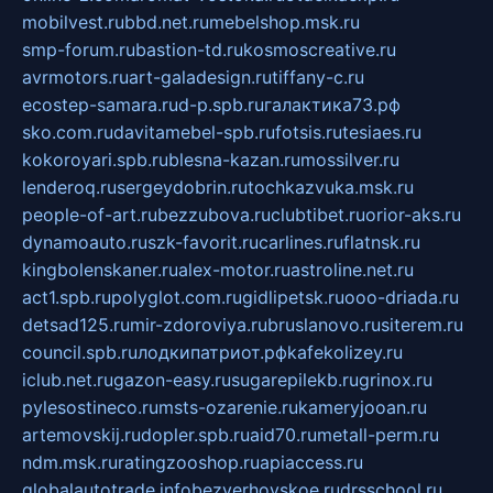
mobilvest.ru
bbd.net.ru
mebelshop.msk.ru
smp-forum.ru
bastion-td.ru
kosmoscreative.ru
avrmotors.ru
art-galadesign.ru
tiffany-c.ru
ecostep-samara.ru
d-p.spb.ru
галактика73.рф
sko.com.ru
davitamebel-spb.ru
fotsis.ru
tesiaes.ru
kokoroyari.spb.ru
blesna-kazan.ru
mossilver.ru
lenderoq.ru
sergeydobrin.ru
tochkazvuka.msk.ru
people-of-art.ru
bezzubova.ru
clubtibet.ru
orior-aks.ru
dynamoauto.ru
szk-favorit.ru
carlines.ru
flatnsk.ru
kingbolenskaner.ru
alex-motor.ru
astroline.net.ru
act1.spb.ru
polyglot.com.ru
gidlipetsk.ru
ooo-driada.ru
detsad125.ru
mir-zdoroviya.ru
bruslanovo.ru
siterem.ru
council.spb.ru
лодкипатриот.рф
kafekolizey.ru
iclub.net.ru
gazon-easy.ru
sugarepilekb.ru
grinox.ru
pylesostineco.ru
msts-ozarenie.ru
kameryjooan.ru
artemovskij.ru
dopler.spb.ru
aid70.ru
metall-perm.ru
ndm.msk.ru
ratingzooshop.ru
apiaccess.ru
globalautotrade.info
bezverhovskoe.ru
drsschool.ru