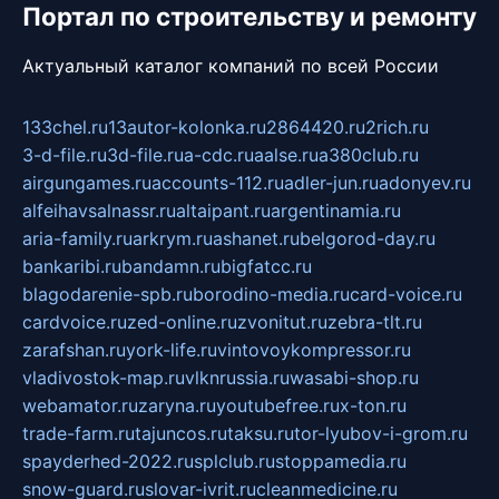
Портал по строительству и ремонту
Актуальный каталог компаний по всей России
133chel.ru
13autor-kolonka.ru
2864420.ru
2rich.ru
3-d-file.ru
3d-file.ru
a-cdc.ru
aalse.ru
a380club.ru
airgungames.ru
accounts-112.ru
adler-jun.ru
adonyev.ru
alfeihavsalnassr.ru
altaipant.ru
argentinamia.ru
aria-family.ru
arkrym.ru
ashanet.ru
belgorod-day.ru
bankaribi.ru
bandamn.ru
bigfatcc.ru
blagodarenie-spb.ru
borodino-media.ru
card-voice.ru
cardvoice.ru
zed-online.ru
zvonitut.ru
zebra-tlt.ru
zarafshan.ru
york-life.ru
vintovoykompressor.ru
vladivostok-map.ru
vlknrussia.ru
wasabi-shop.ru
webamator.ru
zaryna.ru
youtubefree.ru
x-ton.ru
trade-farm.ru
tajuncos.ru
taksu.ru
tor-lyubov-i-grom.ru
spayderhed-2022.ru
splclub.ru
stoppamedia.ru
snow-guard.ru
slovar-ivrit.ru
cleanmedicine.ru