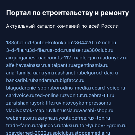
Портал по строительству и ремонту
Актуальный каталог компаний по всей России
133chel.ru
13autor-kolonka.ru
2864420.ru
2rich.ru
3-d-file.ru
3d-file.ru
a-cdc.ru
aalse.ru
a380club.ru
airgungames.ru
accounts-112.ru
adler-jun.ru
adonyev.ru
alfeihavsalnassr.ru
altaipant.ru
argentinamia.ru
aria-family.ru
arkrym.ru
ashanet.ru
belgorod-day.ru
bankaribi.ru
bandamn.ru
bigfatcc.ru
blagodarenie-spb.ru
borodino-media.ru
card-voice.ru
cardvoice.ru
zed-online.ru
zvonitut.ru
zebra-tlt.ru
zarafshan.ru
york-life.ru
vintovoykompressor.ru
vladivostok-map.ru
vlknrussia.ru
wasabi-shop.ru
webamator.ru
zaryna.ru
youtubefree.ru
x-ton.ru
trade-farm.ru
tajuncos.ru
taksu.ru
tor-lyubov-i-grom.ru
spayderhed-2022.ru
splclub.ru
stoppamedia.ru