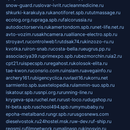
snow-guard.ru
slovar-ivrit.ru
cleanmedicine.ru
shkurki-karakulya.ru
kanotiforet.spb.ru
tutmassage.ru
ecolog.org.ru
praga.spb.ru
falcorussia.ru
autodoctorservis.ru
kamertondom.spb.ru
net-life.net.ru
avto-vozim.ru
sakhcamera.ru
alliance-electro.spb.ru
stroyavt.ru
controlweb1.ru
tdsak74.ru
kinzozo-ru.ru
kvotka.ru
iron-snab.ru
costa-bella.ru
eugrus.pp.ru
associaciya39.ru
primexpo.spb.ru
bezmorchin.ru
ia2.ru
cpt21.ru
ispecspb.ru
regahost.ru
kolosok-elita.ru
tae-kwon.ru
consrio.com.ru
insiam.ru
avegainfo.ru
archery161.ru
bigencyclica.ru
vlast16.ru
korru.net
sarmiento.spb.su
extelopedia.ru
lammin-suo.spb.ru
iskatour.spb.ru
snpi.org.ru
running-line.ru
krygeva-spa.ru
chel.net.ru
rust-loco.ru
dugshop.ru
hl-beta.spb.ru
school494.spb.ru
mymubaby.ru
epoha-metalband.ru
ngr.spb.ru
rusgosnews.com
dieselvostok.ru
24hostel.msk.ru
w-dev.ru
f-ship.ru
regsmi.ru
filmnetwork.ru
malinasp.ru
kinosvin.ru