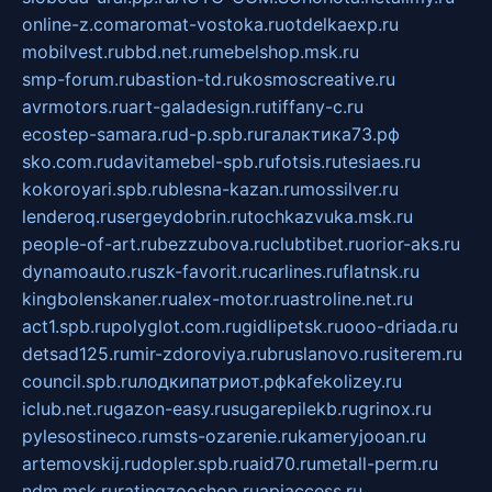
online-z.com
aromat-vostoka.ru
otdelkaexp.ru
mobilvest.ru
bbd.net.ru
mebelshop.msk.ru
smp-forum.ru
bastion-td.ru
kosmoscreative.ru
avrmotors.ru
art-galadesign.ru
tiffany-c.ru
ecostep-samara.ru
d-p.spb.ru
галактика73.рф
sko.com.ru
davitamebel-spb.ru
fotsis.ru
tesiaes.ru
kokoroyari.spb.ru
blesna-kazan.ru
mossilver.ru
lenderoq.ru
sergeydobrin.ru
tochkazvuka.msk.ru
people-of-art.ru
bezzubova.ru
clubtibet.ru
orior-aks.ru
dynamoauto.ru
szk-favorit.ru
carlines.ru
flatnsk.ru
kingbolenskaner.ru
alex-motor.ru
astroline.net.ru
act1.spb.ru
polyglot.com.ru
gidlipetsk.ru
ooo-driada.ru
detsad125.ru
mir-zdoroviya.ru
bruslanovo.ru
siterem.ru
council.spb.ru
лодкипатриот.рф
kafekolizey.ru
iclub.net.ru
gazon-easy.ru
sugarepilekb.ru
grinox.ru
pylesostineco.ru
msts-ozarenie.ru
kameryjooan.ru
artemovskij.ru
dopler.spb.ru
aid70.ru
metall-perm.ru
ndm.msk.ru
ratingzooshop.ru
apiaccess.ru