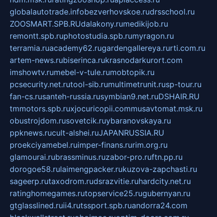
globalautotrade.info
bezverhovskoe.ru
drsschool.ru
ZOOSMART.SPB.RU
dalakony.ru
medikijob.ru
remontt.spb.ru
photostudia.spb.ru
myragon.ru
terramia.ru
academy62.ru
gardengallereya.ru
rti.com.ru
artem-news.ru
biserinca.ru
krasnodarkurort.com
imshowtv.ru
mebel-v-tule.ru
mobtopik.ru
pcsecurity.net.ru
tool-sib.ru
multimetrunit.ru
sp-tour.ru
fan-cs.ru
santeh-russia.ru
symbian9.net.ru
DSHAIR.RU
tmmotors.spb.ru
xjocuricopii.com
musavtomat.msk.ru
obustrojdom.ru
sovetcik.ru
ybaranovskaya.ru
ppknews.ru
cult-alshei.ru
JAPANRUSSIA.RU
proekciyamebel.ru
imper-finans.ru
rim.org.ru
glamourai.ru
brassminus.ru
zabor-pro.ru
ftn.pp.ru
dorogoe58.ru
laimengpacker.ru
kuzova-zapchasti.ru
sageerp.ru
taxodrom.ru
dsrazvitie.ru
hardcity.net.ru
ratinghomegames.ru
topservice25.ru
gubernyan.ru
gtglasslined.ru
ii4.ru
tssport.spb.ru
andorra24.com