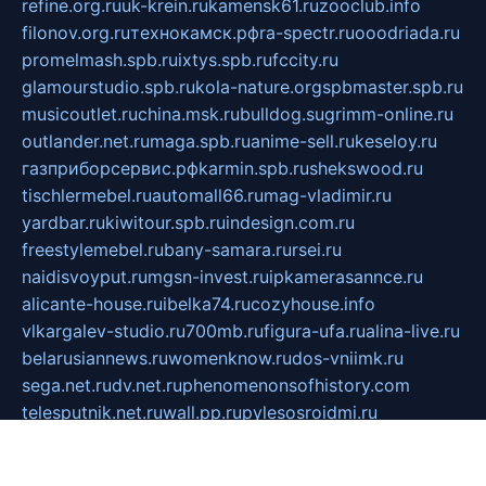
refine.org.ru
uk-krein.ru
kamensk61.ru
zooclub.info
filonov.org.ru
технокамск.рф
ra-spectr.ru
ooodriada.ru
promelmash.spb.ru
ixtys.spb.ru
fccity.ru
glamourstudio.spb.ru
kola-nature.org
spbmaster.spb.ru
musicoutlet.ru
china.msk.ru
bulldog.su
grimm-online.ru
outlander.net.ru
maga.spb.ru
anime-sell.ru
keseloy.ru
газприборсервис.рф
karmin.spb.ru
shekswood.ru
tischlermebel.ru
automall66.ru
mag-vladimir.ru
yardbar.ru
kiwitour.spb.ru
indesign.com.ru
freestylemebel.ru
bany-samara.ru
rsei.ru
naidisvoyput.ru
mgsn-invest.ru
ipkamerasannce.ru
alicante-house.ru
ibelka74.ru
cozyhouse.info
vlkargalev-studio.ru
700mb.ru
figura-ufa.ru
alina-live.ru
belarusiannews.ru
womenknow.ru
dos-vniimk.ru
sega.net.ru
dv.net.ru
phenomenonsofhistory.com
telesputnik.net.ru
wall.pp.ru
pylesosroidmi.ru
gtc-clan.ru
cligs.ru
bibikazap.ru
popova.org.ru
netwhistler.spb.ru
bellvil.ru
bonzon.ru
iss-vladik.ru