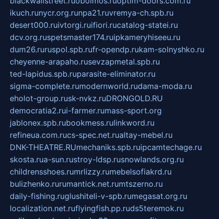
blackwallstreet.ru
oboimos.ru
optim-doors.com.ru
ikuch.ru
nycr.org.ru
npa21.ru
vremya-ch.spb.ru
desert000.ru
ivtorgi.ru
ifiori.ru
catalog-statei.ru
dcv.org.ru
spetsmaster174.ru
ipkameryhiseeu.ru
dum26.ru
ruspol.spb.ru
fr-opendp.ru
kam-solnyshko.ru
cheyenne-arapaho.ru
sevzapmetal.spb.ru
ted-lapidus.spb.ru
parasite-eliminator.ru
sigma-complete.ru
modernworld.ru
dama-moda.ru
eholot-group.ru
sk-nvkz.ru
DRONGOLD.RU
democratia2.ru
i-farmer.ru
mass-sport.org
jablonex.spb.ru
bookmess.ru
linkword.ru
refineua.com.ru
cs-spec.net.ru
altay-mebel.ru
DNK-THEATRE.RU
mechaniks.spb.ru
ipcamtechage.ru
skosta.ru
a-sun.ru
stroy-ldsp.ru
snowlands.org.ru
childrensshoes.ru
mrlizzy.ru
mebelsofiakrd.ru
bulizhenko.ru
rumantick.net.ru
mtszerno.ru
daily-fishing.ru
glushiteli-v-spb.ru
megasat.org.ru
localization.net.ru
flyingfish.pp.ru
ds5teremok.ru