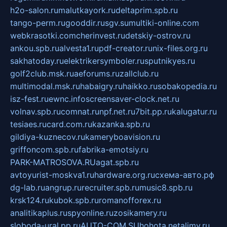
h2o-salon.ru
malutkayork.ru
deltaprim.spb.ru
tango-perm.ru
gooddir.ru
sgv.su
multiki-online.com
webkrasotki.com
cherinvest.ru
detskiy-ostrov.ru
ankou.spb.ru
alvesta1.ru
pdf-creator.ru
nix-files.org.ru
sakhatoday.ru
elektrikersymboler.ru
sputnikyes.ru
golf2club.msk.ru
aeforums.ru
zallclub.ru
multimodal.msk.ru
habaigry.ru
haikko.ru
sobakopedia.ru
isz-fest.ru
ewnc.info
screensaver-clock.net.ru
volnav.spb.ru
comnat.ru
npf.net.ru
7bit.pp.ru
kalugatur.ru
tesiaes.ru
card.com.ru
kazanka.spb.ru
gildiya-kuznecov.ru
kameryboavision.ru
griffoncom.spb.ru
fabrika-emotsiy.ru
PARK-MATROSOVA.RU
agat.spb.ru
avtoyurist-moskva1.ru
hardware.org.ru
схема-авто.рф
dg-lab.ru
angrup.ru
recruiter.spb.ru
music8.spb.ru
krsk124.ru
kubok.spb.ru
romanofforex.ru
analitikaplus.ru
spyonline.ru
zosikamery.ru
sloboda-ural.pp.ru
AUTO-COM.SU
hohota.net
alimy.ru