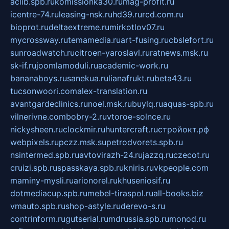
aclib.spb.ru
komissionka30.ru
mag-profit.ru
icentre-74.ru
leasing-nsk.ru
hd39.ru
rcd.com.ru
bioprot.ru
deltaextreme.ru
mirkotlov07.ru
mycrossway.ru
temamedia.ru
art-fusing.ru
cbslefort.ru
sunroadwatch.ru
citroen-yaroslavl.ru
ratnews.msk.ru
sk-if.ru
joomlamoduli.ru
academic-work.ru
bananaboys.ru
sanekua.ru
lianafrukt.ru
beta43.ru
tucsonwoori.com
alex-translation.ru
avantgardeclinics.ru
noel.msk.ru
buylq.ru
aquas-spb.ru
vilnerivne.com
bobry-2.ru
vtoroe-solnce.ru
nickysheen.ru
clockmir.ru
huntercraft.ru
стройокт.рф
webpixels.ru
pczz.msk.su
petrodvorets.spb.ru
nsintermed.spb.ru
avtovirazh-24.ru
jazzq.ru
czecot.ru
cruizi.spb.ru
spasskaya.spb.ru
kniris.ru
vkpeople.com
maminy-mysli.ru
arionorel.ru
khuseniosif.ru
dotmediacup.spb.ru
mebel-tiraspol.ru
all-books.biz
vmauto.spb.ru
shop-astyle.ru
derevo-s.ru
contrinform.ru
gutserial.ru
mdrussia.spb.ru
monod.ru