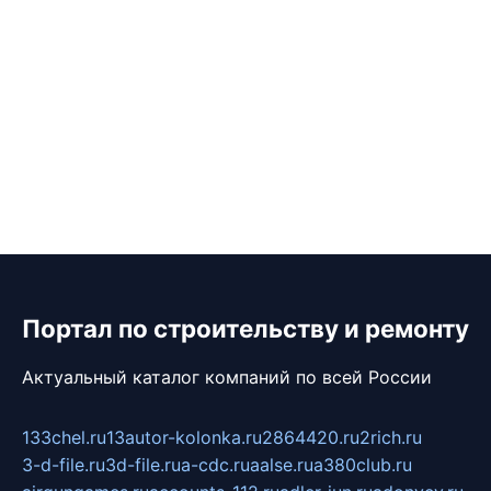
Портал по строительству и ремонту
Актуальный каталог компаний по всей России
133chel.ru
13autor-kolonka.ru
2864420.ru
2rich.ru
3-d-file.ru
3d-file.ru
a-cdc.ru
aalse.ru
a380club.ru