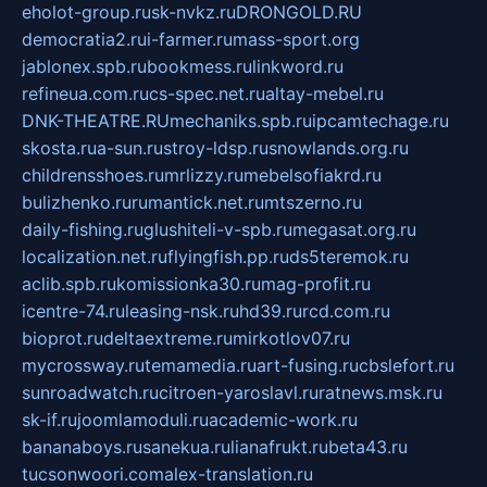
eholot-group.ru
sk-nvkz.ru
DRONGOLD.RU
democratia2.ru
i-farmer.ru
mass-sport.org
jablonex.spb.ru
bookmess.ru
linkword.ru
refineua.com.ru
cs-spec.net.ru
altay-mebel.ru
DNK-THEATRE.RU
mechaniks.spb.ru
ipcamtechage.ru
skosta.ru
a-sun.ru
stroy-ldsp.ru
snowlands.org.ru
childrensshoes.ru
mrlizzy.ru
mebelsofiakrd.ru
bulizhenko.ru
rumantick.net.ru
mtszerno.ru
daily-fishing.ru
glushiteli-v-spb.ru
megasat.org.ru
localization.net.ru
flyingfish.pp.ru
ds5teremok.ru
aclib.spb.ru
komissionka30.ru
mag-profit.ru
icentre-74.ru
leasing-nsk.ru
hd39.ru
rcd.com.ru
bioprot.ru
deltaextreme.ru
mirkotlov07.ru
mycrossway.ru
temamedia.ru
art-fusing.ru
cbslefort.ru
sunroadwatch.ru
citroen-yaroslavl.ru
ratnews.msk.ru
sk-if.ru
joomlamoduli.ru
academic-work.ru
bananaboys.ru
sanekua.ru
lianafrukt.ru
beta43.ru
tucsonwoori.com
alex-translation.ru