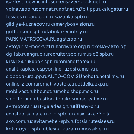
isz-fest.ru
ewnc.info
screensaver-clock.net.ru
volnav.spb.ru
comnat.ru
npf.net.ru
7bit.pp.ru
kalugatur.ru
tesiaes.ru
card.com.ru
kazanka.spb.ru
gildiya-kuznecov.ru
kameryboavision.ru
griffoncom.spb.ru
fabrika-emotsiy.ru
PARK-MATROSOVA.RU
agat.spb.ru
avtoyurist-moskva1.ru
hardware.org.ru
схема-авто.рф
dg-lab.ru
angrup.ru
recruiter.spb.ru
music8.spb.ru
krsk124.ru
kubok.spb.ru
romanofforex.ru
analitikaplus.ru
spyonline.ru
zosikamery.ru
sloboda-ural.pp.ru
AUTO-COM.SU
hohota.net
alimy.ru
online-z.com
aromat-vostoka.ru
otdelkaexp.ru
mobilvest.ru
bbd.net.ru
mebelshop.msk.ru
smp-forum.ru
bastion-td.ru
kosmoscreative.ru
avrmotors.ru
art-galadesign.ru
tiffany-c.ru
ecostep-samara.ru
d-p.spb.ru
галактика73.рф
sko.com.ru
davitamebel-spb.ru
fotsis.ru
tesiaes.ru
kokoroyari.spb.ru
blesna-kazan.ru
mossilver.ru