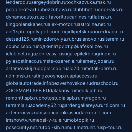
lenderoq.ru
sergeydobrin.ru
tochkazvuka.msk.ru
people-of-art.ru
bezzubova.ru
clubtibet.ru
orior-aks.ru
dynamoauto.ru
szk-favorit.ru
carlines.ru
flatnsk.ru
kingbolenskaner.ru
alex-motor.ru
astroline.net.ru
act1.spb.ru
polyglot.com.ru
gidlipetsk.ru
ooo-driada.ru
detsad125.ru
mir-zdoroviya.ru
bruslanovo.ru
siterem.ru
council.spb.ru
лодкипатриот.рф
kafekolizey.ru
iclub.net.ru
gazon-easy.ru
sugarepilekb.ru
grinox.ru
pylesostineco.ru
msts-ozarenie.ru
kameryjooan.ru
artemovskij.ru
dopler.spb.ru
aid70.ru
metall-perm.ru
ndm.msk.ru
ratingzooshop.ru
apiaccess.ru
globalautotrade.info
bezverhovskoe.ru
drsschool.ru
ZOOSMART.SPB.RU
dalakony.ru
medikijob.ru
remontt.spb.ru
photostudia.spb.ru
myragon.ru
terramia.ru
academy62.ru
gardengallereya.ru
rti.com.ru
artem-news.ru
biserinca.ru
krasnodarkurort.com
imshowtv.ru
mebel-v-tule.ru
mobtopik.ru
pcsecurity.net.ru
tool-sib.ru
multimetrunit.ru
sp-tour.ru