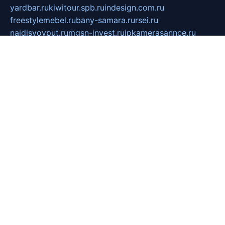
yardbar.ru
kiwitour.spb.ru
indesign.com.ru
freestylemebel.ru
bany-samara.ru
rsei.ru
naidisvoyput.ru
mgsn-invest.ru
ipkamerasannce.ru
alicante-house.ru
ibelka74.ru
cozyhouse.info
vlkargalev-studio.ru
700mb.ru
figura-ufa.ru
alina-live.ru
belarusiannews.ru
womenknow.ru
dos-vniimk.ru
sega.net.ru
dv.net.ru
phenomenonsofhistory.com
telesputnik.net.ru
wall.pp.ru
pylesosroidmi.ru
gtc-clan.ru
cligs.ru
bibikazap.ru
popova.org.ru
netwhistler.spb.ru
bellvil.ru
bonzon.ru
iss-vladik.ru
defiparis.net.ru
las-gryzas.ru
amku.ru
electednews.spb.ru
feather.org.ru
spar72.ru
tankiigri.ru
dominus.com.ru
ibtree.ru
sanykool.pp.ru
unixlib.org.ru
menatep.spb.ru
gartenterrassen.ru
printeka.ru
skvozilka.com.ru
parkovka-pub.ru
lovemobi.ru
art-ru.ru
emulatorz.com.ru
alucomp.com.ru
tatforum.com.ru
alternativa-profi.ru
dermakler.ru
artsurvey.ru
aredir.ru
khimspas.ru
centr-maxi.ru
2018r.ru