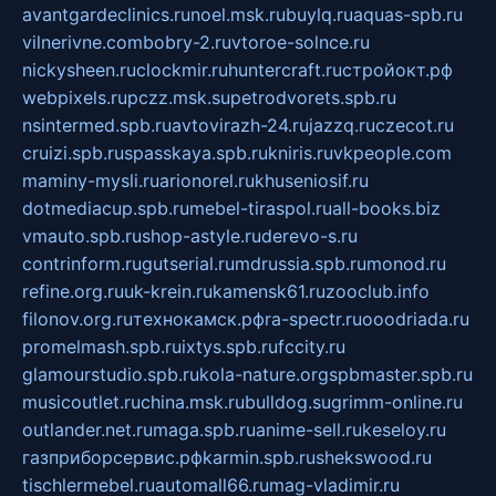
avantgardeclinics.ru
noel.msk.ru
buylq.ru
aquas-spb.ru
vilnerivne.com
bobry-2.ru
vtoroe-solnce.ru
nickysheen.ru
clockmir.ru
huntercraft.ru
стройокт.рф
webpixels.ru
pczz.msk.su
petrodvorets.spb.ru
nsintermed.spb.ru
avtovirazh-24.ru
jazzq.ru
czecot.ru
cruizi.spb.ru
spasskaya.spb.ru
kniris.ru
vkpeople.com
maminy-mysli.ru
arionorel.ru
khuseniosif.ru
dotmediacup.spb.ru
mebel-tiraspol.ru
all-books.biz
vmauto.spb.ru
shop-astyle.ru
derevo-s.ru
contrinform.ru
gutserial.ru
mdrussia.spb.ru
monod.ru
refine.org.ru
uk-krein.ru
kamensk61.ru
zooclub.info
filonov.org.ru
технокамск.рф
ra-spectr.ru
ooodriada.ru
promelmash.spb.ru
ixtys.spb.ru
fccity.ru
glamourstudio.spb.ru
kola-nature.org
spbmaster.spb.ru
musicoutlet.ru
china.msk.ru
bulldog.su
grimm-online.ru
outlander.net.ru
maga.spb.ru
anime-sell.ru
keseloy.ru
газприборсервис.рф
karmin.spb.ru
shekswood.ru
tischlermebel.ru
automall66.ru
mag-vladimir.ru