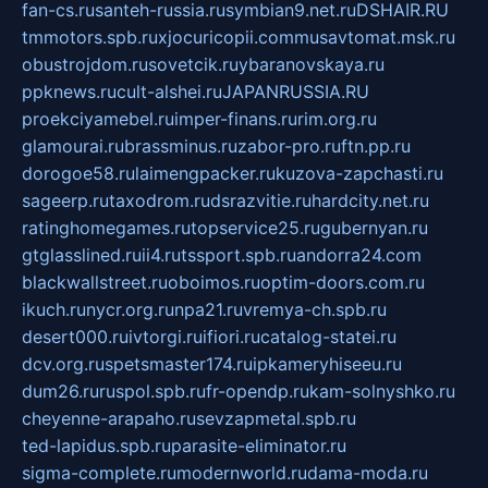
fan-cs.ru
santeh-russia.ru
symbian9.net.ru
DSHAIR.RU
tmmotors.spb.ru
xjocuricopii.com
musavtomat.msk.ru
obustrojdom.ru
sovetcik.ru
ybaranovskaya.ru
ppknews.ru
cult-alshei.ru
JAPANRUSSIA.RU
proekciyamebel.ru
imper-finans.ru
rim.org.ru
glamourai.ru
brassminus.ru
zabor-pro.ru
ftn.pp.ru
dorogoe58.ru
laimengpacker.ru
kuzova-zapchasti.ru
sageerp.ru
taxodrom.ru
dsrazvitie.ru
hardcity.net.ru
ratinghomegames.ru
topservice25.ru
gubernyan.ru
gtglasslined.ru
ii4.ru
tssport.spb.ru
andorra24.com
blackwallstreet.ru
oboimos.ru
optim-doors.com.ru
ikuch.ru
nycr.org.ru
npa21.ru
vremya-ch.spb.ru
desert000.ru
ivtorgi.ru
ifiori.ru
catalog-statei.ru
dcv.org.ru
spetsmaster174.ru
ipkameryhiseeu.ru
dum26.ru
ruspol.spb.ru
fr-opendp.ru
kam-solnyshko.ru
cheyenne-arapaho.ru
sevzapmetal.spb.ru
ted-lapidus.spb.ru
parasite-eliminator.ru
sigma-complete.ru
modernworld.ru
dama-moda.ru