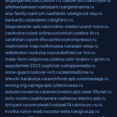
airgungames.ru
accounts-112.ru
adler-jun.ru
adonyev.ru
alfeihavsalnassr.ru
altaipant.ru
argentinamia.ru
aria-family.ru
arkrym.ru
ashanet.ru
belgorod-day.ru
bankaribi.ru
bandamn.ru
bigfatcc.ru
blagodarenie-spb.ru
borodino-media.ru
card-voice.ru
cardvoice.ru
zed-online.ru
zvonitut.ru
zebra-tlt.ru
zarafshan.ru
york-life.ru
vintovoykompressor.ru
vladivostok-map.ru
vlknrussia.ru
wasabi-shop.ru
webamator.ru
zaryna.ru
youtubefree.ru
x-ton.ru
trade-farm.ru
tajuncos.ru
taksu.ru
tor-lyubov-i-grom.ru
spayderhed-2022.ru
splclub.ru
stoppamedia.ru
snow-guard.ru
slovar-ivrit.ru
cleanmedicine.ru
shkurki-karakulya.ru
kanotiforet.spb.ru
tutmassage.ru
ecolog.org.ru
praga.spb.ru
falcorussia.ru
autodoctorservis.ru
kamertondom.spb.ru
net-life.net.ru
avto-vozim.ru
sakhcamera.ru
alliance-electro.spb.ru
stroyavt.ru
controlweb1.ru
tdsak74.ru
kinzozo-ru.ru
kvotka.ru
iron-snab.ru
costa-bella.ru
eugrus.pp.ru