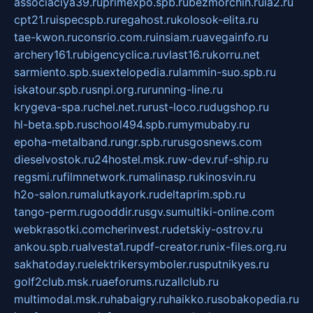
associaciya39.ru
primexpo.spb.ru
bezmorchin.ru
ia2.ru
cpt21.ru
ispecspb.ru
regahost.ru
kolosok-elita.ru
tae-kwon.ru
consrio.com.ru
insiam.ru
avegainfo.ru
archery161.ru
bigencyclica.ru
vlast16.ru
korru.net
sarmiento.spb.su
extelopedia.ru
lammin-suo.spb.ru
iskatour.spb.ru
snpi.org.ru
running-line.ru
krygeva-spa.ru
chel.net.ru
rust-loco.ru
dugshop.ru
hl-beta.spb.ru
school494.spb.ru
mymubaby.ru
epoha-metalband.ru
ngr.spb.ru
rusgosnews.com
dieselvostok.ru
24hostel.msk.ru
w-dev.ru
f-ship.ru
regsmi.ru
filmnetwork.ru
malinasp.ru
kinosvin.ru
h2o-salon.ru
malutkayork.ru
deltaprim.spb.ru
tango-perm.ru
gooddir.ru
sgv.su
multiki-online.com
webkrasotki.com
cherinvest.ru
detskiy-ostrov.ru
ankou.spb.ru
alvesta1.ru
pdf-creator.ru
nix-files.org.ru
sakhatoday.ru
elektrikersymboler.ru
sputnikyes.ru
golf2club.msk.ru
aeforums.ru
zallclub.ru
multimodal.msk.ru
habaigry.ru
haikko.ru
sobakopedia.ru