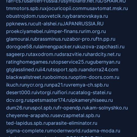
fan-cs.ru
santeh-russia.ru
symbian9.net.ru
DSHAIR.RU
tmmotors.spb.ru
xjocuricopii.com
musavtomat.msk.ru
obustrojdom.ru
sovetcik.ru
ybaranovskaya.ru
ppknews.ru
cult-alshei.ru
JAPANRUSSIA.RU
proekciyamebel.ru
imper-finans.ru
rim.org.ru
glamourai.ru
brassminus.ru
zabor-pro.ru
ftn.pp.ru
dorogoe58.ru
laimengpacker.ru
kuzova-zapchasti.ru
sageerp.ru
taxodrom.ru
dsrazvitie.ru
hardcity.net.ru
ratinghomegames.ru
topservice25.ru
gubernyan.ru
gtglasslined.ru
ii4.ru
tssport.spb.ru
andorra24.com
blackwallstreet.ru
oboimos.ru
optim-doors.com.ru
ikuch.ru
nycr.org.ru
npa21.ru
vremya-ch.spb.ru
desert000.ru
ivtorgi.ru
ifiori.ru
catalog-statei.ru
dcv.org.ru
spetsmaster174.ru
ipkameryhiseeu.ru
dum26.ru
ruspol.spb.ru
fr-opendp.ru
kam-solnyshko.ru
cheyenne-arapaho.ru
sevzapmetal.spb.ru
ted-lapidus.spb.ru
parasite-eliminator.ru
sigma-complete.ru
modernworld.ru
dama-moda.ru