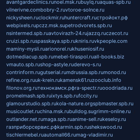
avantgardeclinics.ru
noel.msk.ru
buylq.ru
aquas-spb.ru
vilnerivne.com
bobry-2.ru
vtoroe-solnce.ru
nickysheen.ru
clockmir.ru
huntercraft.ru
стройокт.рф
webpixels.ru
pczz.msk.su
petrodvorets.spb.ru
nsintermed.spb.ru
avtovirazh-24.ru
jazzq.ru
czecot.ru
cruizi.spb.ru
spasskaya.spb.ru
kniris.ru
vkpeople.com
maminy-mysli.ru
arionorel.ru
khuseniosif.ru
dotmediacup.spb.ru
mebel-tiraspol.ru
all-books.biz
vmauto.spb.ru
shop-astyle.ru
derevo-s.ru
contrinform.ru
gutserial.ru
mdrussia.spb.ru
monod.ru
refine.org.ru
uk-krein.ru
kamensk61.ru
zooclub.info
filonov.org.ru
технокамск.рф
ra-spectr.ru
ooodriada.ru
promelmash.spb.ru
ixtys.spb.ru
fccity.ru
glamourstudio.spb.ru
kola-nature.org
spbmaster.spb.ru
musicoutlet.ru
china.msk.ru
bulldog.su
grimm-online.ru
outlander.net.ru
maga.spb.ru
anime-sell.ru
keseloy.ru
газприборсервис.рф
karmin.spb.ru
shekswood.ru
tischlermebel.ru
automall66.ru
mag-vladimir.ru