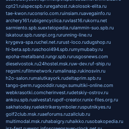
cpt21.ru
ispecspb.ru
regahost.ru
kolosok-elita.ru
tae-kwon.ru
consrio.com.ru
insiam.ru
avegainfo.ru
archery161.ru
bigencyclica.ru
vlast16.ru
korru.net
sarmiento.spb.su
extelopedia.ru
lammin-suo.spb.ru
iskatour.spb.ru
snpi.org.ru
running-line.ru
krygeva-spa.ru
chel.net.ru
rust-loco.ru
dugshop.ru
hl-beta.spb.ru
school494.spb.ru
mymubaby.ru
epoha-metalband.ru
ngr.spb.ru
rusgosnews.com
dieselvostok.ru
24hostel.msk.ru
w-dev.ru
f-ship.ru
regsmi.ru
filmnetwork.ru
malinasp.ru
kinosvin.ru
h2o-salon.ru
malutkayork.ru
deltaprim.spb.ru
tango-perm.ru
gooddir.ru
sgv.su
multiki-online.com
webkrasotki.com
cherinvest.ru
detskiy-ostrov.ru
ankou.spb.ru
alvesta1.ru
pdf-creator.ru
nix-files.org.ru
sakhatoday.ru
elektrikersymboler.ru
sputnikyes.ru
golf2club.msk.ru
aeforums.ru
zallclub.ru
multimodal.msk.ru
habaigry.ru
haikko.ru
sobakopedia.ru
isz-fest.ru
ewnc.info
screensaver-clock.net.ru