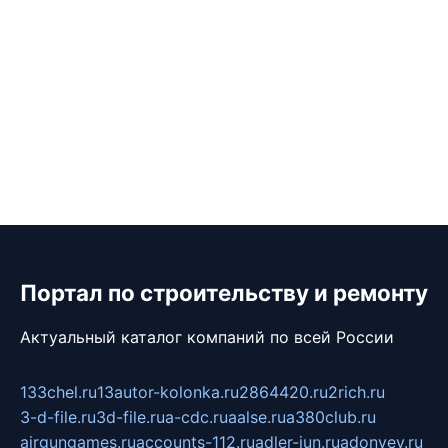
Портал по строительству и ремонту
Актуальный каталог компаний по всей России
133chel.ru
13autor-kolonka.ru
2864420.ru
2rich.ru
3-d-file.ru
3d-file.ru
a-cdc.ru
aalse.ru
a380club.ru
airgungames.ru
accounts-112.ru
adler-jun.ru
adonyev.ru