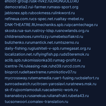
eholot-group.ru
sk-nvkz.ru
DRONGOLD.RU
democratia2.ru
i-farmer.ru
mass-sport.org
jablonex.spb.ru
bookmess.ru
linkword.ru
refineua.com.ru
cs-spec.net.ru
altay-mebel.ru
DNK-THEATRE.RU
mechaniks.spb.ru
ipcamtechage.ru
skosta.ru
a-sun.ru
stroy-ldsp.ru
snowlands.org.ru
childrensshoes.ru
mrlizzy.ru
mebelsofiakrd.ru
bulizhenko.ru
rumantick.net.ru
mtszerno.ru
daily-fishing.ru
glushiteli-v-spb.ru
megasat.org.ru
localization.net.ru
flyingfish.pp.ru
ds5teremok.ru
aclib.spb.ru
komissionka30.ru
mag-profit.ru
icentre-74.ru
leasing-nsk.ru
hd39.ru
rcd.com.ru
bioprot.ru
deltaextreme.ru
mirkotlov07.ru
mycrossway.ru
temamedia.ru
art-fusing.ru
cbslefort.ru
sunroadwatch.ru
citroen-yaroslavl.ru
ratnews.msk.ru
sk-if.ru
joomlamoduli.ru
academic-work.ru
bananaboys.ru
sanekua.ru
lianafrukt.ru
beta43.ru
tucsonwoori.com
alex-translation.ru