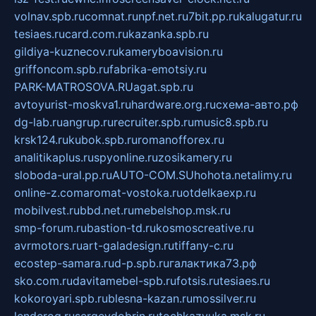
volnav.spb.ru
comnat.ru
npf.net.ru
7bit.pp.ru
kalugatur.ru
tesiaes.ru
card.com.ru
kazanka.spb.ru
gildiya-kuznecov.ru
kameryboavision.ru
griffoncom.spb.ru
fabrika-emotsiy.ru
PARK-MATROSOVA.RU
agat.spb.ru
avtoyurist-moskva1.ru
hardware.org.ru
схема-авто.рф
dg-lab.ru
angrup.ru
recruiter.spb.ru
music8.spb.ru
krsk124.ru
kubok.spb.ru
romanofforex.ru
analitikaplus.ru
spyonline.ru
zosikamery.ru
sloboda-ural.pp.ru
AUTO-COM.SU
hohota.net
alimy.ru
online-z.com
aromat-vostoka.ru
otdelkaexp.ru
mobilvest.ru
bbd.net.ru
mebelshop.msk.ru
smp-forum.ru
bastion-td.ru
kosmoscreative.ru
avrmotors.ru
art-galadesign.ru
tiffany-c.ru
ecostep-samara.ru
d-p.spb.ru
галактика73.рф
sko.com.ru
davitamebel-spb.ru
fotsis.ru
tesiaes.ru
kokoroyari.spb.ru
blesna-kazan.ru
mossilver.ru
lenderoq.ru
sergeydobrin.ru
tochkazvuka.msk.ru