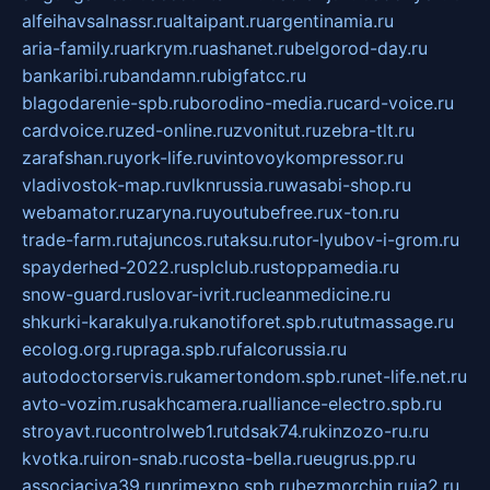
alfeihavsalnassr.ru
altaipant.ru
argentinamia.ru
aria-family.ru
arkrym.ru
ashanet.ru
belgorod-day.ru
bankaribi.ru
bandamn.ru
bigfatcc.ru
blagodarenie-spb.ru
borodino-media.ru
card-voice.ru
cardvoice.ru
zed-online.ru
zvonitut.ru
zebra-tlt.ru
zarafshan.ru
york-life.ru
vintovoykompressor.ru
vladivostok-map.ru
vlknrussia.ru
wasabi-shop.ru
webamator.ru
zaryna.ru
youtubefree.ru
x-ton.ru
trade-farm.ru
tajuncos.ru
taksu.ru
tor-lyubov-i-grom.ru
spayderhed-2022.ru
splclub.ru
stoppamedia.ru
snow-guard.ru
slovar-ivrit.ru
cleanmedicine.ru
shkurki-karakulya.ru
kanotiforet.spb.ru
tutmassage.ru
ecolog.org.ru
praga.spb.ru
falcorussia.ru
autodoctorservis.ru
kamertondom.spb.ru
net-life.net.ru
avto-vozim.ru
sakhcamera.ru
alliance-electro.spb.ru
stroyavt.ru
controlweb1.ru
tdsak74.ru
kinzozo-ru.ru
kvotka.ru
iron-snab.ru
costa-bella.ru
eugrus.pp.ru
associaciya39.ru
primexpo.spb.ru
bezmorchin.ru
ia2.ru