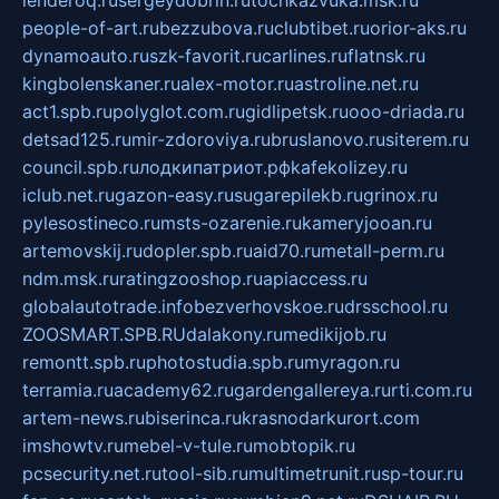
people-of-art.ru
bezzubova.ru
clubtibet.ru
orior-aks.ru
dynamoauto.ru
szk-favorit.ru
carlines.ru
flatnsk.ru
kingbolenskaner.ru
alex-motor.ru
astroline.net.ru
act1.spb.ru
polyglot.com.ru
gidlipetsk.ru
ooo-driada.ru
detsad125.ru
mir-zdoroviya.ru
bruslanovo.ru
siterem.ru
council.spb.ru
лодкипатриот.рф
kafekolizey.ru
iclub.net.ru
gazon-easy.ru
sugarepilekb.ru
grinox.ru
pylesostineco.ru
msts-ozarenie.ru
kameryjooan.ru
artemovskij.ru
dopler.spb.ru
aid70.ru
metall-perm.ru
ndm.msk.ru
ratingzooshop.ru
apiaccess.ru
globalautotrade.info
bezverhovskoe.ru
drsschool.ru
ZOOSMART.SPB.RU
dalakony.ru
medikijob.ru
remontt.spb.ru
photostudia.spb.ru
myragon.ru
terramia.ru
academy62.ru
gardengallereya.ru
rti.com.ru
artem-news.ru
biserinca.ru
krasnodarkurort.com
imshowtv.ru
mebel-v-tule.ru
mobtopik.ru
pcsecurity.net.ru
tool-sib.ru
multimetrunit.ru
sp-tour.ru