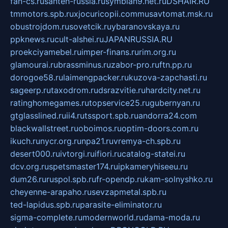
fan-cs.ru
santeh-russia.ru
symbian9.net.ru
DSHAIR.RU
tmmotors.spb.ru
xjocuricopii.com
musavtomat.msk.ru
obustrojdom.ru
sovetcik.ru
ybaranovskaya.ru
ppknews.ru
cult-alshei.ru
JAPANRUSSIA.RU
proekciyamebel.ru
imper-finans.ru
rim.org.ru
glamourai.ru
brassminus.ru
zabor-pro.ru
ftn.pp.ru
dorogoe58.ru
laimengpacker.ru
kuzova-zapchasti.ru
sageerp.ru
taxodrom.ru
dsrazvitie.ru
hardcity.net.ru
ratinghomegames.ru
topservice25.ru
gubernyan.ru
gtglasslined.ru
ii4.ru
tssport.spb.ru
andorra24.com
blackwallstreet.ru
oboimos.ru
optim-doors.com.ru
ikuch.ru
nycr.org.ru
npa21.ru
vremya-ch.spb.ru
desert000.ru
ivtorgi.ru
ifiori.ru
catalog-statei.ru
dcv.org.ru
spetsmaster174.ru
ipkameryhiseeu.ru
dum26.ru
ruspol.spb.ru
fr-opendp.ru
kam-solnyshko.ru
cheyenne-arapaho.ru
sevzapmetal.spb.ru
ted-lapidus.spb.ru
parasite-eliminator.ru
sigma-complete.ru
modernworld.ru
dama-moda.ru