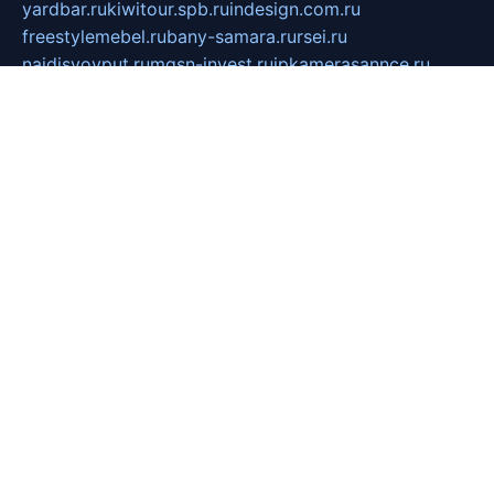
yardbar.ru
kiwitour.spb.ru
indesign.com.ru
freestylemebel.ru
bany-samara.ru
rsei.ru
naidisvoyput.ru
mgsn-invest.ru
ipkamerasannce.ru
alicante-house.ru
ibelka74.ru
cozyhouse.info
vlkargalev-studio.ru
700mb.ru
figura-ufa.ru
alina-live.ru
belarusiannews.ru
womenknow.ru
dos-vniimk.ru
sega.net.ru
dv.net.ru
phenomenonsofhistory.com
telesputnik.net.ru
wall.pp.ru
pylesosroidmi.ru
gtc-clan.ru
cligs.ru
bibikazap.ru
popova.org.ru
netwhistler.spb.ru
bellvil.ru
bonzon.ru
iss-vladik.ru
defiparis.net.ru
las-gryzas.ru
amku.ru
electednews.spb.ru
feather.org.ru
spar72.ru
tankiigri.ru
dominus.com.ru
ibtree.ru
sanykool.pp.ru
unixlib.org.ru
menatep.spb.ru
gartenterrassen.ru
printeka.ru
skvozilka.com.ru
parkovka-pub.ru
lovemobi.ru
art-ru.ru
emulatorz.com.ru
alucomp.com.ru
tatforum.com.ru
alternativa-profi.ru
dermakler.ru
artsurvey.ru
aredir.ru
khimspas.ru
centr-maxi.ru
2018r.ru