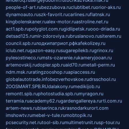
lenderoq.ru
sergeydobrin.ru
tochkazvuka.msk.ru
people-of-art.ru
bezzubova.ru
clubtibet.ru
orior-aks.ru
dynamoauto.ru
szk-favorit.ru
carlines.ru
flatnsk.ru
kingbolenskaner.ru
alex-motor.ru
astroline.net.ru
act1.spb.ru
polyglot.com.ru
gidlipetsk.ru
ooo-driada.ru
detsad125.ru
mir-zdoroviya.ru
bruslanovo.ru
siterem.ru
council.spb.ru
лодкипатриот.рф
kafekolizey.ru
iclub.net.ru
gazon-easy.ru
sugarepilekb.ru
grinox.ru
pylesostineco.ru
msts-ozarenie.ru
kameryjooan.ru
artemovskij.ru
dopler.spb.ru
aid70.ru
metall-perm.ru
ndm.msk.ru
ratingzooshop.ru
apiaccess.ru
globalautotrade.info
bezverhovskoe.ru
drsschool.ru
ZOOSMART.SPB.RU
dalakony.ru
medikijob.ru
remontt.spb.ru
photostudia.spb.ru
myragon.ru
terramia.ru
academy62.ru
gardengallereya.ru
rti.com.ru
artem-news.ru
biserinca.ru
krasnodarkurort.com
imshowtv.ru
mebel-v-tule.ru
mobtopik.ru
pcsecurity.net.ru
tool-sib.ru
multimetrunit.ru
sp-tour.ru