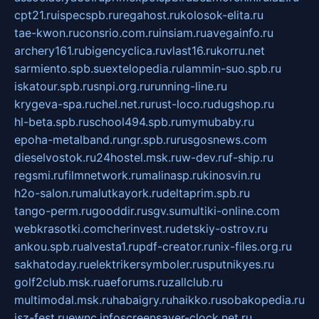
cpt21.ru
ispecspb.ru
regahost.ru
kolosok-elita.ru
tae-kwon.ru
consrio.com.ru
insiam.ru
avegainfo.ru
archery161.ru
bigencyclica.ru
vlast16.ru
korru.net
sarmiento.spb.su
extelopedia.ru
lammin-suo.spb.ru
iskatour.spb.ru
snpi.org.ru
running-line.ru
krygeva-spa.ru
chel.net.ru
rust-loco.ru
dugshop.ru
hl-beta.spb.ru
school494.spb.ru
mymubaby.ru
epoha-metalband.ru
ngr.spb.ru
rusgosnews.com
dieselvostok.ru
24hostel.msk.ru
w-dev.ru
f-ship.ru
regsmi.ru
filmnetwork.ru
malinasp.ru
kinosvin.ru
h2o-salon.ru
malutkayork.ru
deltaprim.spb.ru
tango-perm.ru
gooddir.ru
sgv.su
multiki-online.com
webkrasotki.com
cherinvest.ru
detskiy-ostrov.ru
ankou.spb.ru
alvesta1.ru
pdf-creator.ru
nix-files.org.ru
sakhatoday.ru
elektrikersymboler.ru
sputnikyes.ru
golf2club.msk.ru
aeforums.ru
zallclub.ru
multimodal.msk.ru
habaigry.ru
haikko.ru
sobakopedia.ru
isz-fest.ru
ewnc.info
screensaver-clock.net.ru