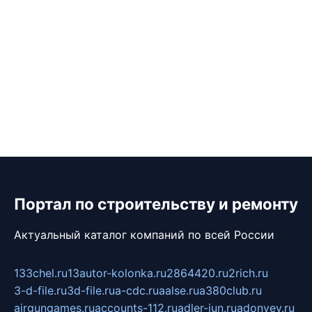
Портал по строительству и ремонту
Актуальный каталог компаний по всей России
133chel.ru
13autor-kolonka.ru
2864420.ru
2rich.ru
3-d-file.ru
3d-file.ru
a-cdc.ru
aalse.ru
a380club.ru
airgungames.ru
accounts-112.ru
adler-jun.ru
adonyev.ru