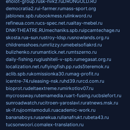
eholot-group.ru
sk-nvkz.ru
DRONGOLD.RU
democratia2.ru
i-farmer.ru
mass-sport.org
jablonex.spb.ru
bookmess.ru
linkword.ru
refineua.com.ru
cs-spec.net.ru
altay-mebel.ru
DNK-THEATRE.RU
mechaniks.spb.ru
ipcamtechage.ru
skosta.ru
a-sun.ru
stroy-ldsp.ru
snowlands.org.ru
childrensshoes.ru
mrlizzy.ru
mebelsofiakrd.ru
bulizhenko.ru
rumantick.net.ru
mtszerno.ru
daily-fishing.ru
glushiteli-v-spb.ru
megasat.org.ru
localization.net.ru
flyingfish.pp.ru
ds5teremok.ru
aclib.spb.ru
komissionka30.ru
mag-profit.ru
icentre-74.ru
leasing-nsk.ru
hd39.ru
rcd.com.ru
bioprot.ru
deltaextreme.ru
mirkotlov07.ru
mycrossway.ru
temamedia.ru
art-fusing.ru
cbslefort.ru
sunroadwatch.ru
citroen-yaroslavl.ru
ratnews.msk.ru
sk-if.ru
joomlamoduli.ru
academic-work.ru
bananaboys.ru
sanekua.ru
lianafrukt.ru
beta43.ru
tucsonwoori.com
alex-translation.ru