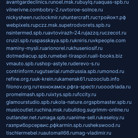
avantgardeclinics.ru
noel.msk.ru
buylq.ru
aquas-spb.ru
vilnerivne.com
bobry-2.ru
vtoroe-solnce.ru
nickysheen.ru
clockmir.ru
huntercraft.ru
стройокт.рф
webpixels.ru
pczz.msk.su
petrodvorets.spb.ru
nsintermed.spb.ru
avtovirazh-24.ru
jazzq.ru
czecot.ru
cruizi.spb.ru
spasskaya.spb.ru
kniris.ru
vkpeople.com
maminy-mysli.ru
arionorel.ru
khuseniosif.ru
dotmediacup.spb.ru
mebel-tiraspol.ru
all-books.biz
vmauto.spb.ru
shop-astyle.ru
derevo-s.ru
contrinform.ru
gutserial.ru
mdrussia.spb.ru
monod.ru
refine.org.ru
uk-krein.ru
kamensk61.ru
zooclub.info
filonov.org.ru
технокамск.рф
ra-spectr.ru
ooodriada.ru
promelmash.spb.ru
ixtys.spb.ru
fccity.ru
glamourstudio.spb.ru
kola-nature.org
spbmaster.spb.ru
musicoutlet.ru
china.msk.ru
bulldog.su
grimm-online.ru
outlander.net.ru
maga.spb.ru
anime-sell.ru
keseloy.ru
газприборсервис.рф
karmin.spb.ru
shekswood.ru
tischlermebel.ru
automall66.ru
mag-vladimir.ru