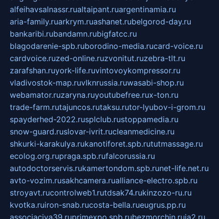
alfeihavsalnassr.ru
altaipant.ru
argentinamia.ru
aria-family.ru
arkrym.ru
ashanet.ru
belgorod-day.ru
bankaribi.ru
bandamn.ru
bigfatcc.ru
blagodarenie-spb.ru
borodino-media.ru
card-voice.ru
cardvoice.ru
zed-online.ru
zvonitut.ru
zebra-tlt.ru
zarafshan.ru
york-life.ru
vintovoykompressor.ru
vladivostok-map.ru
vlknrussia.ru
wasabi-shop.ru
webamator.ru
zaryna.ru
youtubefree.ru
x-ton.ru
trade-farm.ru
tajuncos.ru
taksu.ru
tor-lyubov-i-grom.ru
spayderhed-2022.ru
splclub.ru
stoppamedia.ru
snow-guard.ru
slovar-ivrit.ru
cleanmedicine.ru
shkurki-karakulya.ru
kanotiforet.spb.ru
tutmassage.ru
ecolog.org.ru
praga.spb.ru
falcorussia.ru
autodoctorservis.ru
kamertondom.spb.ru
net-life.net.ru
avto-vozim.ru
sakhcamera.ru
alliance-electro.spb.ru
stroyavt.ru
controlweb1.ru
tdsak74.ru
kinzozo-ru.ru
kvotka.ru
iron-snab.ru
costa-bella.ru
eugrus.pp.ru
associaciya39.ru
primexpo.spb.ru
bezmorchin.ru
ia2.ru