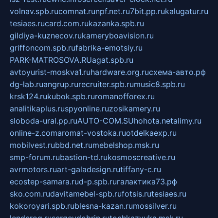
volnav.spb.ru
comnat.ru
npf.net.ru
7bit.pp.ru
kalugatur.ru
tesiaes.ru
card.com.ru
kazanka.spb.ru
gildiya-kuznecov.ru
kameryboavision.ru
griffoncom.spb.ru
fabrika-emotsiy.ru
PARK-MATROSOVA.RU
agat.spb.ru
avtoyurist-moskva1.ru
hardware.org.ru
схема-авто.рф
dg-lab.ru
angrup.ru
recruiter.spb.ru
music8.spb.ru
krsk124.ru
kubok.spb.ru
romanofforex.ru
analitikaplus.ru
spyonline.ru
zosikamery.ru
sloboda-ural.pp.ru
AUTO-COM.SU
hohota.net
alimy.ru
online-z.com
aromat-vostoka.ru
otdelkaexp.ru
mobilvest.ru
bbd.net.ru
mebelshop.msk.ru
smp-forum.ru
bastion-td.ru
kosmoscreative.ru
avrmotors.ru
art-galadesign.ru
tiffany-c.ru
ecostep-samara.ru
d-p.spb.ru
галактика73.рф
sko.com.ru
davitamebel-spb.ru
fotsis.ru
tesiaes.ru
kokoroyari.spb.ru
blesna-kazan.ru
mossilver.ru